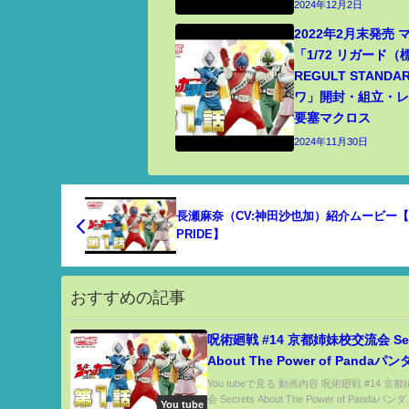
2024年12月2日
2022年2月末発売
「1/72 リガード
REGULT STANDA
ワ」開封・組立・レビ
要塞マクロス
2024年11月30日
長瀬麻奈（CV:神田沙也加）紹介ムービー【I
PRIDE】
おすすめの記事
呪術廻戦 #14 京都姉妹校交流会 Secrets
About The Power of Pandaパ
ついての秘密 Jujutsu Kaisen 202
You tubeで見る 動画内容 呪術廻戦 #14 
会 Secrets About The Power of Pandaパンダ.
You tube