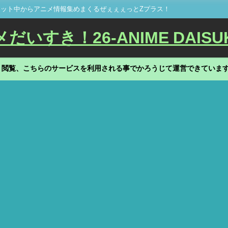
ット中からアニメ情報集めまくるぜぇぇぇっとZプラス！
いすき！26-ANIME DAISU
、閲覧、こちらのサービスを利用される事でかろうじて運営できていま