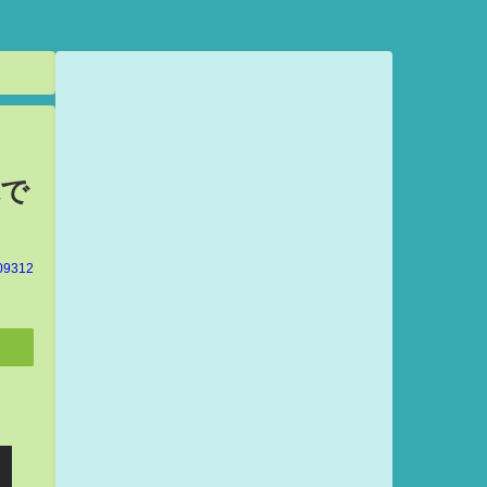
観で
09312