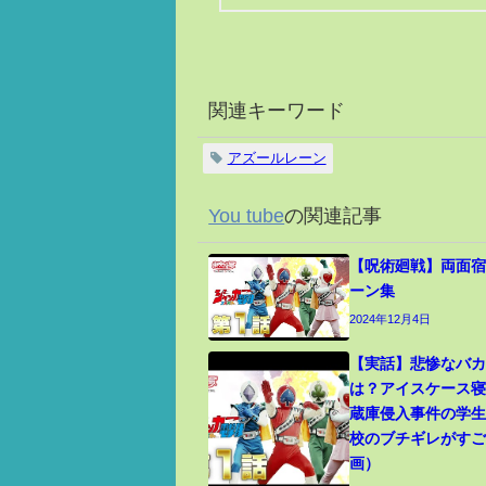
関連キーワード
アズールレーン
You tube
の関連記事
【呪術廻戦】両面宿
ーン集
2024年12月4日
【実話】悲惨なバ
は？アイスケース
蔵庫侵入事件の学
校のブチギレがす
画）