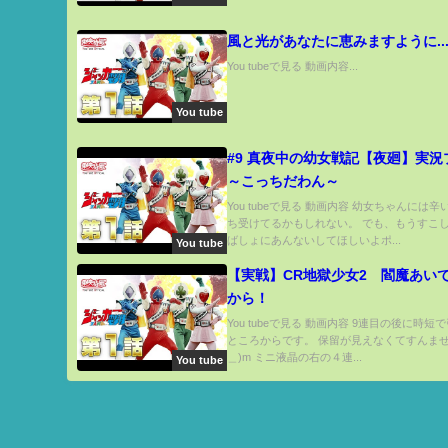
風と光があなたに恵みますように...
You tubeで見る 動画内容...
You tube
#9 真夜中の幼女戦記【夜廻】実況
～こっちだわん～
You tubeで見る 動画内容 幼女ちゃんには
ち受けてるかもしれない。 でも、もうすこ
ばしょにあんないしてほしいよポ...
You tube
【実戦】CR地獄少女2 閻魔あいで
から！
You tubeで見る 動画内容 9連目の後に時
ところからです。 保留が見えなくてすんませ
＿)m ミニ液晶の右の４連...
You tube