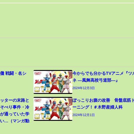
儺 戦闘・名シ
今からでも分かるTVアニメ『ツ
ネ ―風舞高校弓道部―』
2024年12月3日
カッターの末路と
ぽっこりお腹の改善 骨盤底筋
寝そべり事件・冷
ーニング！＃木野産婦人科
生が通っていた学
2024年12月1日
ごい…（マンガ動