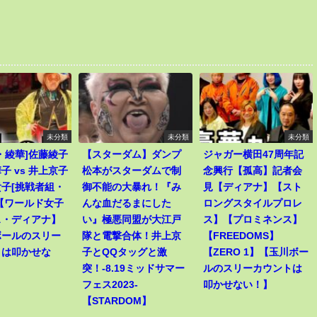
未分類
未分類
未分類
・綾華]佐藤綾子
【スターダム】ダンプ
ジャガー横田47周年記
子 vs 井上京子
松本がスターダムで制
念興行【孤高】記者会
子[挑戦者組・
御不能の大暴れ！『み
見【ディアナ】【スト
【ワールド女子
んな血だるまにした
ロングスタイルプロレ
ス・ディアナ】
い』極悪同盟が大江戸
ス】【プロミネンス】
ボールのスリー
隊と電撃合体！井上京
【FREEDOMS】
トは叩かせな
子とQQタッグと激
【ZERO 1】【玉川ボー
突！-8.19ミッドサマー
ルのスリーカウントは
フェス2023-
叩かせない！】
【STARDOM】