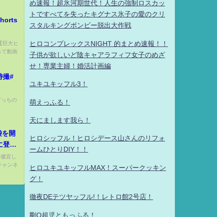
め速報！超氷河期世代！人生の強制ロスカッ
トですべてを失ったキグナス氷子の愛のクリ
orts
スタルキングボンビー脱出大作戦
 【巨大ヒ
ヒロコンプレックスNIGHT 的まとめ速報！！
大って動画
子供が欲しいど陰キャアラフィフ女子のめざ
せ！専業主婦！婚活計画編
特撮#
ユキユキッフル3！
 どっちの
萌えっふる！
天にまします我ら！
袋を開
ヒロシッフル！ヒロシデース山さんのリフォ
に登場
ームひとりDIY！！
評価宜し
チャンネ
ヒロユキユキッフルMAX！スーパークッキン
グ！
徹夜DEテツヤッフル!！レトロ館2号店！
剛Q超児ともっふる！