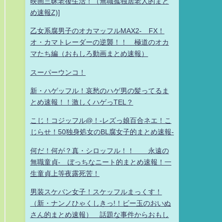
映画三昧老後生活！（無職孤独居老人的まと
め速報Z)]
乙女系腐男子のオカマッフルMAX2- FX！
オ・カマトレーダーの逆襲！！ 極道のオカ
マたち編（おもしろ動画まとめ速報）
スーパーウンコ！
新・ハゲッフル！哀愁のハゲ男の髪ってるま
とめ速報！！激しくハゲっTEL？
こじ！コジッフル@！-レズっ娘百合ネエ！こ
じらせ！50独身処女のBL腐女子的まとめ速報-
何だ！何が？真・シロッフル！！ 永遠の
無職童貞- ぼっちなニート的まとめ速報！一
生童貞上等夜露死苦！
男装スケバン女子！スケッフルまっくす！
（新・ナンノひゃくしきっ!！ビー玉のおいぬ
さん的まとめ速報） 話題な事件からおもし