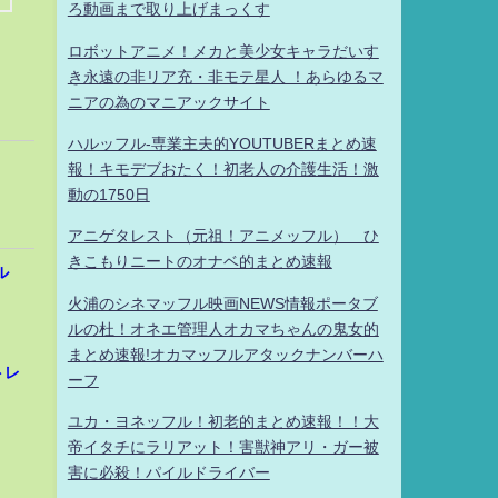
ろ動画まで取り上げまっくす
ロボットアニメ！メカと美少女キャラだいす
き永遠の非リア充・非モテ星人 ！あらゆるマ
ニアの為のマニアックサイト
ハルッフル-専業主夫的YOUTUBERまとめ速
報！キモデブおたく！初老人の介護生活！激
動の1750日
アニゲタレスト（元祖！アニメッフル） ひ
きこもりニートのオナベ的まとめ速報
ル
火浦のシネマッフル映画NEWS情報ポータブ
ルの杜！オネエ管理人オカマちゃんの鬼女的
まとめ速報!オカマッフルアタックナンバーハ
トレ
ーフ
ユカ・ヨネッフル！初老的まとめ速報！！大
帝イタチにラリアット！害獣神アリ・ガー被
害に必殺！パイルドライバー