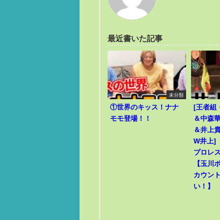
最近書いた記事
未分類
①世界のキッス！ナナ
[王者組
モモ登場！！
＆中森華
＆井上貴
W井上]
プロレ
【玉川
カウン
い！】