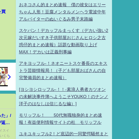
おネコさん的まとめ速報 僕の彼女はエリー
を買
ちゃん人形！豆腐メンタルメンヘラ電波中年
アルバイターのぬいぐるみ男子末路編
スケバン！デカッフルまっくす（デカい強い2
次元嫁だいすき子供部屋おじさんヒロシ之古
惑仔的まとめ速報）話題な動画取り上げ
MAX！デカいは正義刑事編
アキヨッフル-！ネオニートスケ番長のエキス
トラ芸能情報局！（子ども部屋おばさんの自
宅警備員的まとめ速報）
[ヨシヨシロッフル-！！-素浪人勇者カツオン
の未解決事件簿へようこそYOUKO！のナンノ
洋子のはなしは信じるな編）]
モリッフル！ 50代無職独身的まとめ速
た」/
報！有益便利情報サイトの杜 モリッフル
が返っ
スイスイ
ユキユキッフル2！ど底辺的一同驚愕騒然まと
ていくら