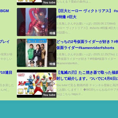
もらえる？受給の条件は...
You tube
BGM
【巨大ヒーロー ヴィクトリアス】 #sh
#特撮 #巨大
1:名無しさん＠お腹いっぱい2026.06.17(Wed)
ーロー ヴィクトリアス】 #shorts #特撮 #巨
が話題ら...
特撮
プレイ
どっちの2号仮面ライダーが好き？#
仮面ライダー#kamenrider#shorts
辛い現実が待
1:名無しさん＠お腹いっぱい2025.12.25(Thu)
しやさしい
2号仮面ライダーが好き？#特撮#仮面ライダー
#kamenrider#sh...
特撮
10連目
【鬼滅の刃】たこ焼き器で取った福
封して紹介します。ついでに4月6日
したプライズ品も紹介します。
短で引き戻した
You tubeで見る 動画内容 チャンネル登録と高
んm(＿
くお願いします！！ ◆WGBちゃんねるのサブ
ルはこちら https://...
You tube