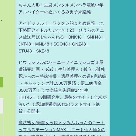
ちゃん人形！豆腐メンタルメンヘラ電波中年
アルバイターのぬいぐるみ男子末路編
ん
アイドッフル！ ワタクシ的まとめ速報 地
下格闘アイドルだいすき！23 ひうらのアニ
メ放送局101ちゃんねる BNK48 ！SNH48！
JKT48！MNL48！SGO48！GNZ48！
STU48！SKE48
ヒウラッフルのハーニーフィニッシュゴミ屋
敷補完計画 ＜必殺！生前整理人！孤立し孤独
死からの～特殊清掃・遺品整理への道F完結編
＞ キャッシング計1500万返済：厨二病借金
3500万円！うつ病統合失調症14年生
HKT46！！9期研究生、最後のサイト！全米が
泣いた！認知症鬱病60代のラストサイト絶
賛！公開中
魔法熟女/美魔女ッ娘メグみみちゃんのニート
ッフルステーションMAX！ ニート仙人仙女の