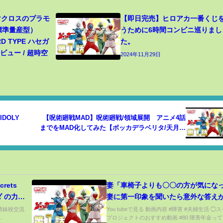
 マクロスのプラモ
【即日完売】ヒロアカ一番くじ
（標準量産型）
うために6時間コンビニ巡りまし
RD TYPE ハセガ
た。
ュー / 超時空
2024年11月29日
DOLY
【呪術廻戦MAD】呪術廻戦/領域展開 アニメ4話
までをMAD化してみた【ボッカデラベリタ/天月】
【静止画MAD】【高画質】
妻「車椅子よりも〇〇の方が気になっ
ンダ の力に
妻に第一印象を聞いたら意外な答え
1
てきた
京都姉妹校交流
You tubeで見る 動画内容 #障害 #夫婦生活 ◯
..
プロジェクトのおすすめ動画 #80 障害年金っ