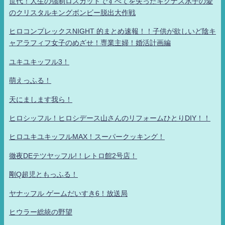
世代！人生の強制ロスカットですべてを失ったキグナス氷子の愛
のクリスタルキングボンビー脱出大作戦
ヒロコンプレックスNIGHT 的まとめ速報！！子供が欲しいど陰キ
ャアラフィフ女子のめざせ！専業主婦！婚活計画編
ユキユキッフル3！
萌えっふる！
天にまします我ら！
ヒロシッフル！ヒロシデース山さんのリフォームひとりDIY！！
ヒロユキユキッフルMAX！スーパークッキング！
徹夜DEテツヤッフル!！レトロ館2号店！
剛Q超児ともっふる！
ヤナッフル ゲームだいすき6！放送局
ヒウラー総統の野望