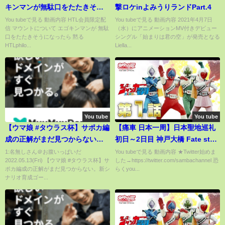
キンマンが無駄口をたたきそう
撃ロケinよみうりランドPart.4
になったら黙る～happyちゃん
You tubeで見る 動画内容 HTL会員限定配
You tubeで見る 動画内容 2021年4月7日
信 マウントについて エゴキンマンが 無駄
（水）にアニメーションMV付きデビュー
口をたたきそうになったら 黙る
シングル「始まりは君の空」が発売となる
HTLphilo...
Liella...
You tube
You tube
【ウマ娘 #タウラス杯】サポカ編
【痛車 日本一周】日本聖地巡礼
成の正解がまだ見つからない。
初日～2日目 神戸大橋 Fate stay
新シナリオ育成ゴールドシップ/
night
1:名無しさん＠お腹いっぱいだ
You tubeで見る 動画内容 ★Twitter始めま
2022.05.13(Fri) 【ウマ娘 #タウラス杯】サ
した→https://twitter.com/sambachannel 恐
追い込み【くろいけもみ
ポカ編成の正解がまだ見つからない。新シ
らくyou...
み/Vtuber 】
ナリオ育成ゴー...