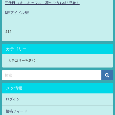
三代目 ユキユキッフル 花のひうら組! 見参！
魁!!アイドル塾!
t112
カテゴリー
メタ情報
ログイン
投稿フィード