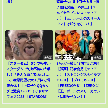
場！！
森華子 vs 井上京子＆井上貴
子[挑戦者組・W井上]【ワー
ルド女子プロレス・ディア
ナ】【玉川ボールのスリーカ
ウントは叩かせない！】
未分類
未分類
【スターダム】ダンプ松本が
ジャガー横田47周年記念興行
スターダムで制御不能の大暴
【孤高】記者会見【ディア
れ！『みんな血だるまにした
ナ】【ストロングスタイルプ
い』極悪同盟が大江戸隊と電
ロレス】【プロミネンス】
撃合体！井上京子とQQタッ
【FREEDOMS】【ZERO 1】
グと激突！-8.19ミッドサマー
【玉川ボールのスリーカウン
フェス2023-【STARDOM】
トは叩かせない！】