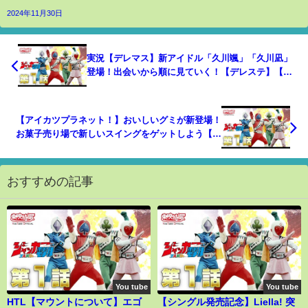
2024年11月30日
実況【デレマス】新アイドル「久川颯」「久川凪」
登場！出会いから順に見ていく！【デレステ】【モ
バマス】
【アイカツプラネット！】おいしいグミが新登場！
お菓子売り場で新しいスイングをゲットしよう【ス
イング紹介】
おすすめの記事
You tube
You tube
HTL【マウントについて】エゴ
【シングル発売記念】Liella! 突