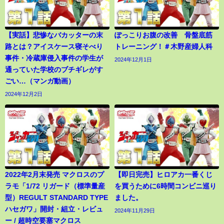
【実話】悲惨なバカッターの末
ぽっこりお腹の改善 骨盤底筋
路とは？アイスケース寝そべり
トレーニング！＃木野産婦人科
事件・冷蔵庫侵入事件の学生が
2024年12月1日
通っていた学校のブチギレがす
ごい…（マンガ動画）
2024年12月2日
2022年2月末発売 マクロスのプ
【即日完売】ヒロアカ一番くじ
ラモ「1/72 リガード（標準量産
を買うために6時間コンビニ巡り
型）REGULT STANDARD TYPE
ました。
ハセガワ」開封・組立・レビュ
2024年11月29日
ー / 超時空要塞マクロス