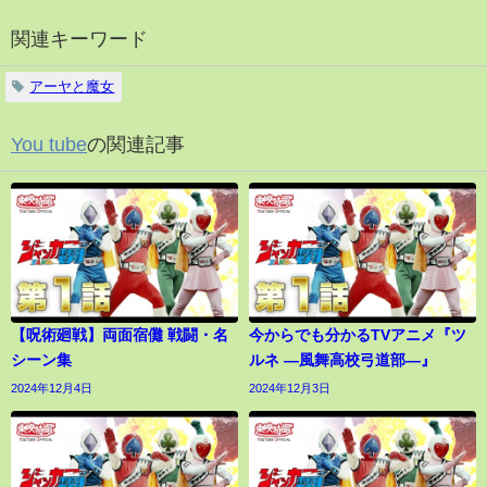
関連キーワード
アーヤと魔女
You tube
の関連記事
【呪術廻戦】両面宿儺 戦闘・名
今からでも分かるTVアニメ『ツ
シーン集
ルネ ―風舞高校弓道部―』
2024年12月4日
2024年12月3日