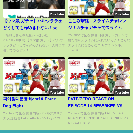
You tube
You tube
【ウマ娘 ガチャ】ハルウララを
ここみ撃沈！スライムチャレン
どうしても諦めきれない！天井
ジ！ガチャガチャでスライム作
まで引いてやるぞぉ！！！！！
り！Slime★にゃーにゃちゃんね
1:名無しさん＠お腹いっぱいだ
You tubeで見る 動画内容 ガチャガチャで
2022.06.10(Fri) 【ウマ娘 ガチャ】ハルウ
出た物をスライムに入れていくよ！どんな
【ウマ娘プリティーダービー】
るnya-nya channel
ララをどうしても諦めきれない！天井まで
スライムになるかな？ サブチャンネル
引いてやるぞぉ！...
seira & ...
You tube
You tube
파이팅대운동회ost19 Three
FATE/ZERO REACTION
Dog Fight
EPISODE 14 BESERKER VS
GILGAMESH & KARIYA VS
You tubeで見る 動画内容 バトルアスリテ
You tubeで見る 動画内容 FATE/ZERO
ス 大運動會 Battle Athletes Victory CD3...
REACTION EPISODE 14 BESERKER VS
TOKIOMI ANIME (SUB)!
GILGAMESH &...