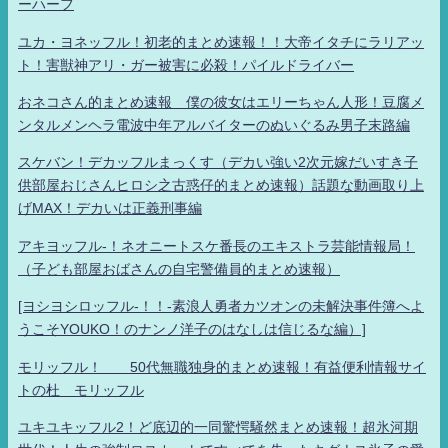
ーハーフ
ユカ・ヨネッフル！初老的まとめ速報！！大帝イタチにラリアッ
ト！害獣神アリ・ガー被害に必殺！パイルドライバー
おネコさん的まとめ速報 僕の彼女はエリーちゃん人形！豆腐メ
ンタルメンヘラ電波中年アルバイターのぬいぐるみ男子末路編
スケバン！デカッフルまっくす（デカい強い2次元嫁だいすき子
供部屋おじさんヒロシ之古惑仔的まとめ速報）話題な動画取り上
げMAX！デカいは正義刑事編
アキヨッフル-！ネオニートスケ番長のエキストラ芸能情報局！
（子ども部屋おばさんの自宅警備員的まとめ速報）
[ヨシヨシロッフル-！！-素浪人勇者カツオンの未解決事件簿へよ
うこそYOUKO！のナンノ洋子のはなしは信じるな編）]
モリッフル！ 50代無職独身的まとめ速報！有益便利情報サイ
トの杜 モリッフル
ユキユキッフル2！ど底辺的一同驚愕騒然まとめ速報！超氷河期