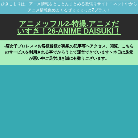
ひきこもりは、アニメ情報をとことんまとめる欲張りサイト！ネット中から
アニメ情報集めまくるぜぇぇぇっとZプラス！
アニメッフル2-特撮.アニメだ
いすき！26-ANIME DAISUKI！
-腐女子プロレス＜お客様皆様が掲載の記事等へアクセス、閲覧、こちら
のサービスを利用される事でかろうじて運営できています＞本日は足元
が悪い中ご足労頂き誠に有難うございます。