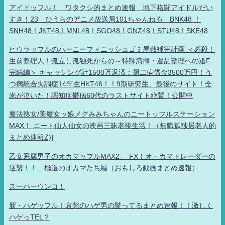
アイドッフル！ ワタクシ的まとめ速報 地下格闘アイドルだい
すき！23 ひうらのアニメ放送局101ちゃんねる BNK48 ！
SNH48！JKT48！MNL48！SGO48！GNZ48！STU48！SKE48
ヒウラッフルのハーニーフィニッシュゴミ屋敷補完計画 ＜必殺！
生前整理人！孤立し孤独死からの～特殊清掃・遺品整理への道F
完結編＞ キャッシング計1500万返済：厨二病借金3500万円！う
つ病統合失調症14年生HKT46！！9期研究生、最後のサイト！全
米が泣いた！認知症鬱病60代のラストサイト絶賛！公開中
魔法熟女/美魔女ッ娘メグみみちゃんのニートッフルステーション
MAX！ ニート仙人仙女の映画三昧老後生活！（無職孤独居老人的
まとめ速報Z)]
乙女系腐男子のオカマッフルMAX2- FX！オ・カマトレーダーの
逆襲！！ 極道のオカマたち編（おもしろ動画まとめ速報）
スーパーウンコ！
新・ハゲッフル！哀愁のハゲ男の髪ってるまとめ速報！！激しく
ハゲっTEL？