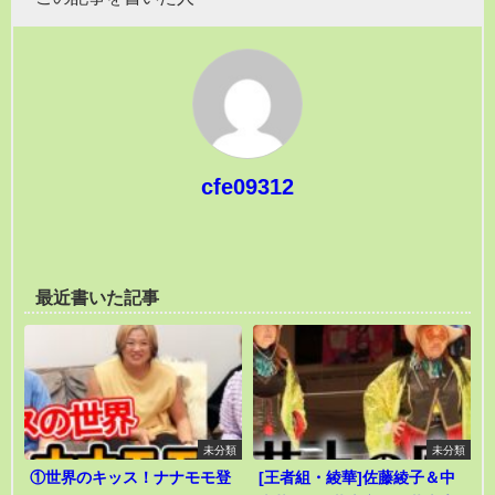
cfe09312
最近書いた記事
未分類
未分類
①世界のキッス！ナナモモ登
[王者組・綾華]佐藤綾子＆中