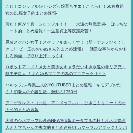
こじ！コジッフル@！-レズっ娘百合ネエ！こじらせ！50独身処
女のBL腐女子的まとめ速報-
何だ！何が？真・シロッフル！！ 永遠の無職童貞- ぼっちな
ニート的まとめ速報！一生童貞上等夜露死苦！
男装スケバン女子！スケッフルまっくす！（新・ナンノひゃくし
きっ!！ビー玉のおいぬさん的まとめ速報） 話題な事件からおも
しろ動画まで取り上げまっくす
ロボットアニメ！メカと美少女キャラだいすき永遠の非リア充・
非モテ星人 ！あらゆるマニアの為のマニアックサイト
ハルッフル-専業主夫的YOUTUBERまとめ速報！キモデブおた
く！初老人の介護生活！激動の1750日
アニゲタレスト（元祖！アニメッフル） ひきこもりニートのオ
ナベ的まとめ速報
火浦のシネマッフル映画NEWS情報ポータブルの杜！オネエ管理
人オカマちゃんの鬼女的まとめ速報!オカマッフルアタックナンバ