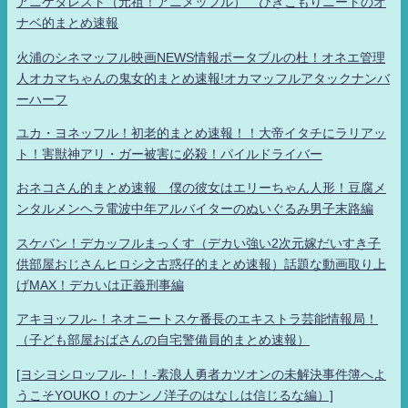
アニゲタレスト（元祖！アニメッフル） ひきこもりニートのオ
ナベ的まとめ速報
火浦のシネマッフル映画NEWS情報ポータブルの杜！オネエ管理
人オカマちゃんの鬼女的まとめ速報!オカマッフルアタックナンバ
ーハーフ
ユカ・ヨネッフル！初老的まとめ速報！！大帝イタチにラリアッ
ト！害獣神アリ・ガー被害に必殺！パイルドライバー
おネコさん的まとめ速報 僕の彼女はエリーちゃん人形！豆腐メ
ンタルメンヘラ電波中年アルバイターのぬいぐるみ男子末路編
スケバン！デカッフルまっくす（デカい強い2次元嫁だいすき子
供部屋おじさんヒロシ之古惑仔的まとめ速報）話題な動画取り上
げMAX！デカいは正義刑事編
アキヨッフル-！ネオニートスケ番長のエキストラ芸能情報局！
（子ども部屋おばさんの自宅警備員的まとめ速報）
[ヨシヨシロッフル-！！-素浪人勇者カツオンの未解決事件簿へよ
うこそYOUKO！のナンノ洋子のはなしは信じるな編）]