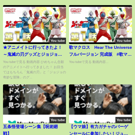
You tube
You tube
★アニメイトに行ってきたよ！
歌マクロス Hear The Universe
～鬼滅の刃グッズとジョジョの
フルバージョン 完成版 #歌マク
奇妙な冒険のグッズをゲットし
ロス #ワルキューレ
You tubeで見る 動画内容 ひめちゃん念願
You tubeで見る 動画内容...
のアニメイトへ行ってきました！ お目当
たよ♪～★Demon Slayer JOJO
#HearTheUniverse
てはもちろん「鬼滅の刃」と「ジョジョの
奇妙な冒険」のグ...
You tube
You tube
五条悟登場シーン集【呪術廻
【ウマ娘】有力ガチャのバーゲ
戦】
ンセールに参加したい！ジュエ