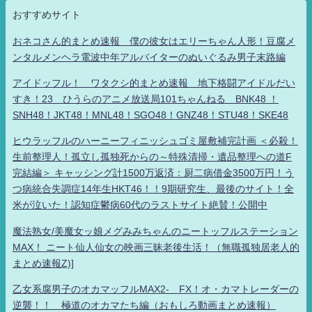
おすすめサイト
おネコさん的まとめ速報 僕の彼女はエリーちゃん人形！豆腐メ
ンタルメンヘラ電波中年アルバイターのぬいぐるみ男子末路編
アイドッフル！ ワタクシ的まとめ速報 地下格闘アイドルだい
すき！23 ひうらのアニメ放送局101ちゃんねる BNK48 ！
SNH48！JKT48！MNL48！SGO48！GNZ48！STU48！SKE48
ヒウラッフルのハーニーフィニッシュゴミ屋敷補完計画 ＜必殺！
生前整理人！孤立し孤独死からの～特殊清掃・遺品整理への道F
完結編＞ キャッシング計1500万返済：厨二病借金3500万円！う
つ病統合失調症14年生HKT46！！9期研究生、最後のサイト！全
米が泣いた！認知症鬱病60代のラストサイト絶賛！公開中
魔法熟女/美魔女ッ娘メグみみちゃんのニートッフルステーション
MAX！ ニート仙人仙女の映画三昧老後生活！（無職孤独居老人的
まとめ速報Z)]
乙女系腐男子のオカマッフルMAX2- FX！オ・カマトレーダーの
逆襲！！ 極道のオカマたち編（おもしろ動画まとめ速報）