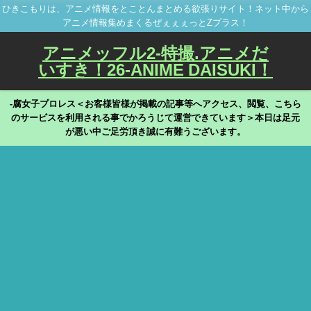
ひきこもりは、アニメ情報をとことんまとめる欲張りサイト！ネット中から
アニメ情報集めまくるぜぇぇぇっとZプラス！
アニメッフル2-特撮.アニメだ
いすき！26-ANIME DAISUKI！
-腐女子プロレス＜お客様皆様が掲載の記事等へアクセス、閲覧、こちら
のサービスを利用される事でかろうじて運営できています＞本日は足元
が悪い中ご足労頂き誠に有難うございます。