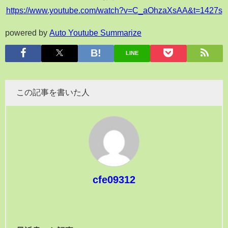
https://www.youtube.com/watch?v=C_aOhzaXsAA&t=1427s
powered by
Auto Youtube Summarize
LINE
この記事を書いた人
cfe09312