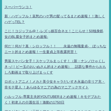
スーパーウンコ！
新・ハゲッフル！哀愁のハゲ男の髪ってるまとめ速報！！激しく
ハゲっTEL？
こじ！コジッフル@！-レズっ娘百合ネエ！こじらせ！50独身処
女のBL腐女子的まとめ速報-
何だ！何が？真・シロッフル！！ 永遠の無職童貞- ぼっちな
ニート的まとめ速報！一生童貞上等夜露死苦！
男装スケバン女子！スケッフルまっくす！（新・ナンノひゃくし
きっ!！ビー玉のおいぬさん的まとめ速報） 話題な事件からおも
しろ動画まで取り上げまっくす
ロボットアニメ！メカと美少女キャラだいすき永遠の非リア充・
非モテ星人 ！あらゆるマニアの為のマニアックサイト
ハルッフル-専業主夫的YOUTUBERまとめ速報！キモデブおた
く！初老人の介護生活！激動の1750日