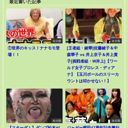
最近書いた記事
未分類
未分類
①世界のキッス！ナナモモ登
[王者組・綾華]佐藤綾子＆中
場！！
森華子 vs 井上京子＆井上貴
子[挑戦者組・W井上]【ワー
ルド女子プロレス・ディア
ナ】【玉川ボールのスリーカ
ウントは叩かせない！】
未分類
未分類
【スターダム】ダンプ松本が
ジャガー横田47周年記念興行