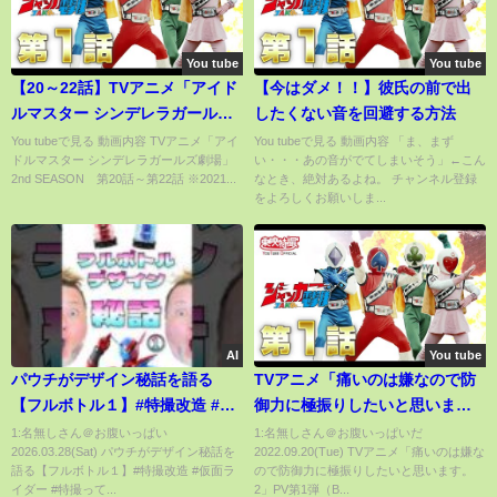
You tube
You tube
【20～22話】TVアニメ「アイド
【今はダメ！！】彼氏の前で出
ルマスター シンデレラガールズ
したくない音を回避する方法
劇場」2nd SEASON【公式アニ
You tubeで見る 動画内容 TVアニメ「アイ
You tubeで見る 動画内容 「ま、まず
ドルマスター シンデレラガールズ劇場」
い・・・あの音がでてしまいそう」←こん
メ全話】【アイドルマスター】
2nd SEASON 第20話～第22話 ※2021...
なとき、絶対あるよね。 チャンネル登録
をよろしくお願いしま...
AI
You tube
パウチがデザイン秘話を語る
TVアニメ「痛いのは嫌なので防
【フルボトル１】#特撮改造 #仮
御力に極振りしたいと思いま
面ライダー #特撮
す。2」PV第1弾（BOFURI
1:名無しさん＠お腹いっぱい
1:名無しさん＠お腹いっぱいだ
2026.03.28(Sat) パウチがデザイン秘話を
2022.09.20(Tue) TVアニメ「痛いのは嫌な
Season2）
語る【フルボトル１】#特撮改造 #仮面ラ
ので防御力に極振りしたいと思います。
イダー #特撮って...
2」PV第1弾（B...