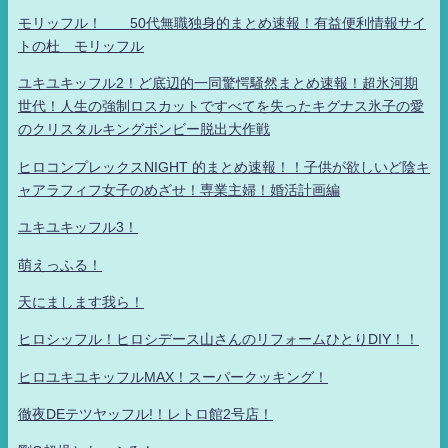
モリッフル！ 50代無職独身的まとめ速報！有益便利情報サイ
トの杜 モリッフル
ユキユキッフル2！ど底辺的一同驚愕騒然まとめ速報！超氷河期
世代！人生の強制ロスカットですべてを失ったキグナス氷子の愛
のクリスタルキングボンビー脱出大作戦
ヒロコンプレックスNIGHT 的まとめ速報！！子供が欲しいど陰キ
ャアラフィフ女子のめざせ！専業主婦！婚活計画編
ユキユキッフル3！
萌えっふる！
天にまします我ら！
ヒロシッフル！ヒロシデース山さんのリフォームひとりDIY！！
ヒロユキユキッフルMAX！スーパークッキング！
徹夜DEテツヤッフル!！レトロ館2号店！