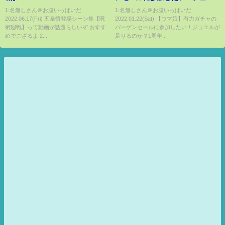
ルが足りるのか？1周年までのジ
1:名無しさん＠お腹いっぱいだ
1:名無しさん＠お腹いっぱいだ
2022.06.17(Fri) 五条悟登場シーン集【呪
2022.01.22(Sat) 【ウマ娘】有力ガチャの
ュエル数を再確認する。
術廻戦】って動画が話題らしいぞ おすす
バーゲンセールに参加したい！ジュエルが
めでござるよ 2:...
足りるのか？1周年...