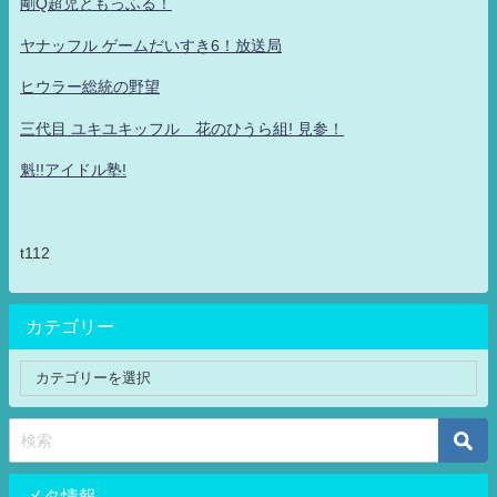
剛Q超児ともっふる！
ヤナッフル ゲームだいすき6！放送局
ヒウラー総統の野望
三代目 ユキユキッフル 花のひうら組! 見参！
魁!!アイドル塾!
t112
カテゴリー
メタ情報