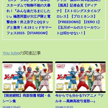
スターダムで制御不能の大暴
【孤高】記者会見【ディア
れ！『みんな血だるまにした
ナ】【ストロングスタイルプ
い』極悪同盟が大江戸隊と電
ロレス】【プロミネンス】
撃合体！井上京子とQQタッ
【FREEDOMS】【ZERO 1】
グと激突！-8.19ミッドサマー
【玉川ボールのスリーカウン
フェス2023-【STARDOM】
トは叩かせない！】
You tube
の関連記事
【呪術廻戦】両面宿儺 戦闘・名
今からでも分かるTVアニメ『ツ
シーン集
ルネ ―風舞高校弓道部―』
2024年12月4日
2024年12月3日