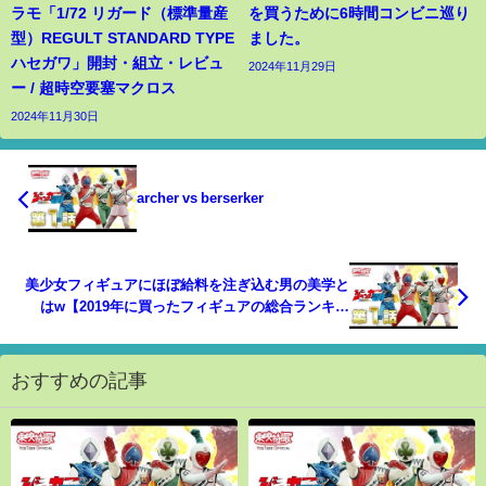
ラモ「1/72 リガード（標準量産
を買うために6時間コンビニ巡り
型）REGULT STANDARD TYPE
ました。
ハセガワ」開封・組立・レビュ
2024年11月29日
ー / 超時空要塞マクロス
2024年11月30日
archer vs berserker
美少女フィギュアにほぼ給料を注ぎ込む男の美学と
はw【2019年に買ったフィギュアの総合ランキン
グ！使ったお金も驚愕ぅ〜！】#トイカンフィギュア
おすすめの記事