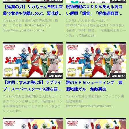
You tube
You tube
【鬼滅の刃】リカちゃん❤粘土衣
呪術廻戦の１００％笑える面白
装で変身✨胡蝶しのぶ、栗花落カ
い瞬間「爆笑」「呪術廻戦面白
ナヲ、胡蝶カナエの着物をDIY🌼
シーン集」
You tubeで見る 動画内容 声の出演（義
1:名無しさん＠お腹いっぱいだ
勇）：ロウ様（ROU-CHANNEL）
2022.07.28(Thu) 呪術廻戦の１００％笑え
小物やアクセサリーも手作り工
https://www.youtube.com/cha...
る面白い瞬間「爆笑」「呪術廻戦面白シー
作🎶声真似
ン集」って動画が話...
You tube
You tube
【次回！すみれ翔ぶ⁉︎】ラブライ
謎のＲＰＧシューティング 頭
ブ！スーパースター‼︎９話を語り
脳戦艦ガル 無敵裏技
たい【毎日田舎ラジオ#65】
You tubeで見る 動画内容 こんにちは！ う
You tubeで見る 動画内容 ☆ファミコン裏
さぎニンジンと申します。 高評価&チャン
技攻略動画
ネル登録をおねがいします！ ☆うさぎニ
http://retrogamevideo.jimdo.com/...
ンジンのTw...