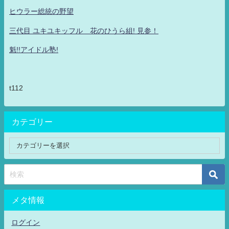
ヒウラー総統の野望
三代目 ユキユキッフル 花のひうら組! 見参！
魁!!アイドル塾!
t112
カテゴリー
メタ情報
ログイン