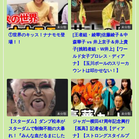
未分類
未分類
①世界のキッス！ナナモモ登
[王者組・綾華]佐藤綾子＆中
場！！
森華子 vs 井上京子＆井上貴
子[挑戦者組・W井上]【ワー
ルド女子プロレス・ディア
ナ】【玉川ボールのスリーカ
ウントは叩かせない！】
未分類
未分類
【スターダム】ダンプ松本が
ジャガー横田47周年記念興行
スターダムで制御不能の大暴
【孤高】記者会見【ディア
れ！『みんな血だるまにした
ナ】【ストロングスタイルプ