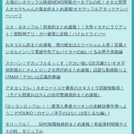
火浦のシネマッフル映画NEWS情報ポータブルの杜！オネエ管理
人オカマちゃんの鬼女的まとめ速報!オカマッフルアタックナンバ
ーハーフ
ユカ・ヨネッフル！初老的まとめ速報！！大帝イタチにラリアッ
ト！害獣神アリ・ガー被害に必殺！パイルドライバー
おネコさん的まとめ速報 僕の彼女はエリーちゃん人形！豆腐メ
ンタルメンヘラ電波中年アルバイターのぬいぐるみ男子末路編
スケバン！デカッフルまっくす（デカい強い2次元嫁だいすき子
供部屋おじさんヒロシ之古惑仔的まとめ速報）話題な動画取り上
げMAX！デカいは正義刑事編
アキヨッフル-！ネオニートスケ番長のエキストラ芸能情報局！
（子ども部屋おばさんの自宅警備員的まとめ速報）
[ヨシヨシロッフル-！！-素浪人勇者カツオンの未解決事件簿へよ
うこそYOUKO！のナンノ洋子のはなしは信じるな編）]
モリッフル！ 50代無職独身的まとめ速報！有益便利情報サイ
トの杜 モリッフル