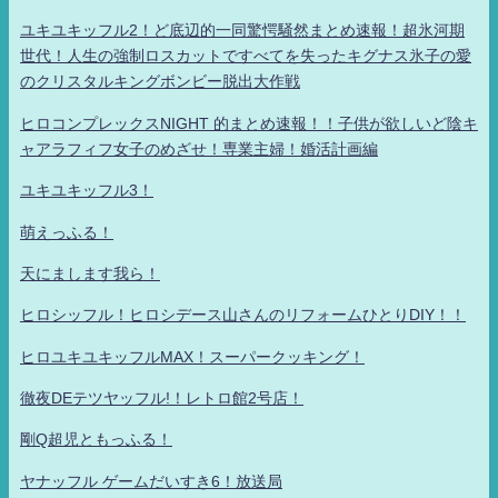
ユキユキッフル2！ど底辺的一同驚愕騒然まとめ速報！超氷河期
世代！人生の強制ロスカットですべてを失ったキグナス氷子の愛
のクリスタルキングボンビー脱出大作戦
ヒロコンプレックスNIGHT 的まとめ速報！！子供が欲しいど陰キ
ャアラフィフ女子のめざせ！専業主婦！婚活計画編
ユキユキッフル3！
萌えっふる！
天にまします我ら！
ヒロシッフル！ヒロシデース山さんのリフォームひとりDIY！！
ヒロユキユキッフルMAX！スーパークッキング！
徹夜DEテツヤッフル!！レトロ館2号店！
剛Q超児ともっふる！
ヤナッフル ゲームだいすき6！放送局