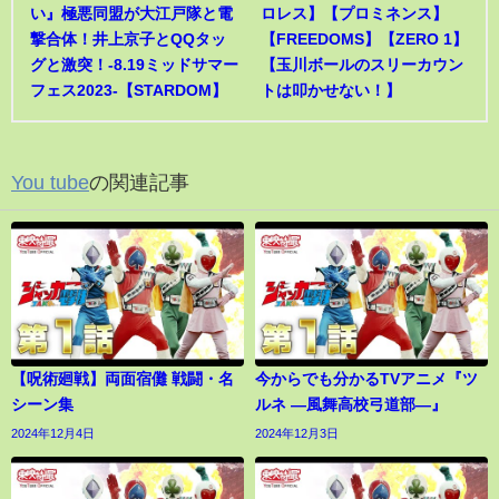
い』極悪同盟が大江戸隊と電
ロレス】【プロミネンス】
撃合体！井上京子とQQタッ
【FREEDOMS】【ZERO 1】
グと激突！-8.19ミッドサマー
【玉川ボールのスリーカウン
フェス2023-【STARDOM】
トは叩かせない！】
You tube
の関連記事
【呪術廻戦】両面宿儺 戦闘・名
今からでも分かるTVアニメ『ツ
シーン集
ルネ ―風舞高校弓道部―』
2024年12月4日
2024年12月3日