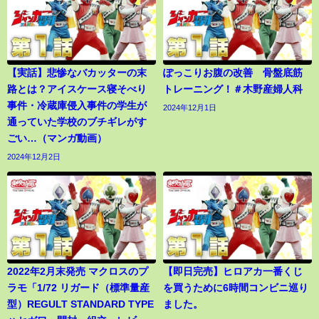
【実話】悲惨なバカッターの末
ぽっこりお腹の改善 骨盤底筋
路とは？アイスケース寝そべり
トレーニング！＃木野産婦人科
事件・冷蔵庫侵入事件の学生が
2024年12月1日
通っていた学校のブチギレがす
ごい…（マンガ動画）
2024年12月2日
2022年2月末発売 マクロスのプ
【即日完売】ヒロアカ一番くじ
ラモ「1/72 リガード（標準量産
を買うために6時間コンビニ巡り
型）REGULT STANDARD TYPE
ました。