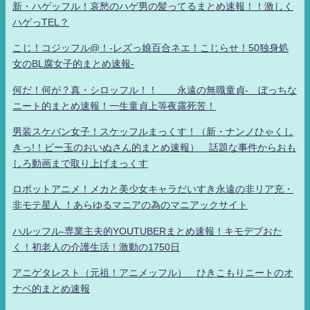
新・ハゲッフル！哀愁のハゲ男の髪ってるまとめ速報！！激しく
ハゲっTEL？
こじ！コジッフル@！-レズっ娘百合ネエ！こじらせ！50独身処
女のBL腐女子的まとめ速報-
何だ！何が？真・シロッフル！！ 永遠の無職童貞- ぼっちな
ニート的まとめ速報！一生童貞上等夜露死苦！
男装スケバン女子！スケッフルまっくす！（新・ナンノひゃくし
きっ!！ビー玉のおいぬさん的まとめ速報） 話題な事件からおも
しろ動画まで取り上げまっくす
ロボットアニメ！メカと美少女キャラだいすき永遠の非リア充・
非モテ星人 ！あらゆるマニアの為のマニアックサイト
ハルッフル-専業主夫的YOUTUBERまとめ速報！キモデブおた
く！初老人の介護生活！激動の1750日
アニゲタレスト（元祖！アニメッフル） ひきこもりニートのオ
ナベ的まとめ速報