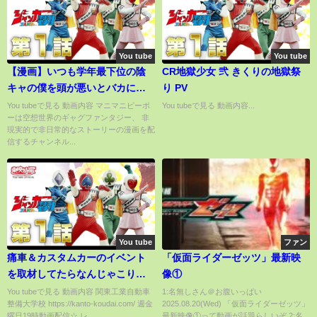
You tube
You tube
【漫画】いつも学年最下位の陰
CR地獄少女 弐 きくりの地獄祭
キャの僕を頭が悪いとバカにす
り PV
るDQN同級生たち…ある日、僕
You tubeで見る 動画内容 マニマニピーポ
You tubeで見る 動画内容...
ーは空想世界のギャグファンタジー、 非
に恥をかかせようとDQN同級生
現実的で非日常的なストーリーの漫画を配
にIQ150以上しか参加できないリ
信するチャンネル...
アル脱出ゲームに参加させら
れ・・・
You tube
ファン
痛車＆カスタムカーのイベント
「仮面ライダーゼッツ」最新映
を取材してたらなんじゃこり
像①
ゃ!?
You tubeで見る 動画内容 関東工業自動車
1:名無しさん＠お腹いっぱい
整備大学校 https://kanto-koudai.com/ 週金
2025.08.20(Wed) 「仮面ライダーゼッツ」
曜日19時動画配信☆ レ...
最新映像①って動画が話題らしいぞ 2:名