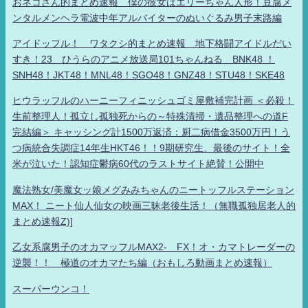
おネコさん的まとめ速報 僕の彼女はエリーちゃん人形！豆腐メ
ンタルメンヘラ電波中年アルバイターのぬいぐるみ男子末路編
アイドッフル！ ワタクシ的まとめ速報 地下格闘アイドルだい
すき！23 ひうらのアニメ放送局101ちゃんねる BNK48 ！
SNH48！JKT48！MNL48！SGO48！GNZ48！STU48！SKE48
ヒウラッフルのハーニーフィニッシュゴミ屋敷補完計画 ＜必殺！
生前整理人！孤立し孤独死からの～特殊清掃・遺品整理への道F
完結編＞ キャッシング計1500万返済：厨二病借金3500万円！う
つ病統合失調症14年生HKT46！！9期研究生、最後のサイト！全
米が泣いた！認知症鬱病60代のラストサイト絶賛！公開中
魔法熟女/美魔女ッ娘メグみみちゃんのニートッフルステーション
MAX！ ニート仙人仙女の映画三昧老後生活！（無職孤独居老人的
まとめ速報Z)]
乙女系腐男子のオカマッフルMAX2- FX！オ・カマトレーダーの
逆襲！！ 極道のオカマたち編（おもしろ動画まとめ速報）
スーパーウンコ！