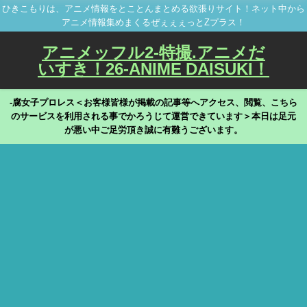
ひきこもりは、アニメ情報をとことんまとめる欲張りサイト！ネット中から
アニメ情報集めまくるぜぇぇぇっとZプラス！
アニメッフル2-特撮.アニメだ
いすき！26-ANIME DAISUKI！
-腐女子プロレス＜お客様皆様が掲載の記事等へアクセス、閲覧、こちら
のサービスを利用される事でかろうじて運営できています＞本日は足元
が悪い中ご足労頂き誠に有難うございます。