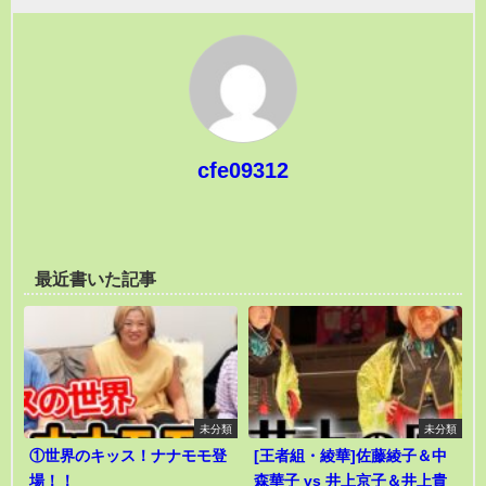
cfe09312
最近書いた記事
未分類
未分類
①世界のキッス！ナナモモ登
[王者組・綾華]佐藤綾子＆中
場！！
森華子 vs 井上京子＆井上貴