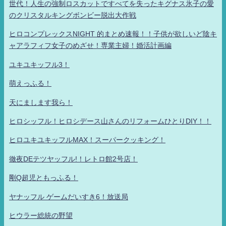
世代！人生の強制ロスカットですべてを失ったキグナス氷子の愛
のクリスタルキングボンビー脱出大作戦
ヒロコンプレックスNIGHT 的まとめ速報！！子供が欲しいど陰キ
ャアラフィフ女子のめざせ！専業主婦！婚活計画編
ユキユキッフル3！
萌えっふる！
天にまします我ら！
ヒロシッフル！ヒロシデース山さんのリフォームひとりDIY！！
ヒロユキユキッフルMAX！スーパークッキング！
徹夜DEテツヤッフル!！レトロ館2号店！
剛Q超児ともっふる！
ヤナッフル ゲームだいすき6！放送局
ヒウラー総統の野望