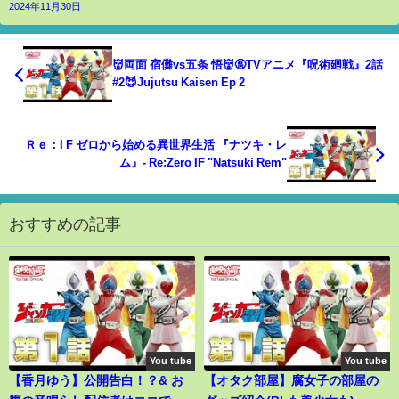
2024年11月30日
👹両面 宿儺vs五条 悟👹🤬TVアニメ『呪術廻戦』2話
#2😈Jujutsu Kaisen Ep 2
Ｒｅ：I F ゼロから始める異世界生活 『ナツキ・レ
ム』- Re:Zero IF "Natsuki Rem"
おすすめの記事
You tube
You tube
【香月ゆう】公開告白！？& お
【オタク部屋】腐女子の部屋の