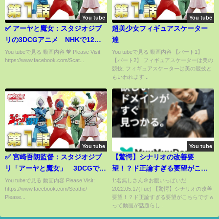
You tube
You tube
✅ アーヤと魔女：スタジオジブ
超美少女フィギュアスケーター
リの3DCGアニメ NHKで12月
達
30日放送 主人公の声優に平澤
You tubeで見る 動画内容 💖 Please Visit:
You tubeで見る 動画内容 【パート1】
https://www.facebook.com/Scat...
【パート2】 フィギュアスケーターは美の
宏々路 寺島しのぶ、豊川悦
競技. フィギュアスケーターは美の競技と
司、濱田岳も
もいわれます...
You tube
You tube
✅ 宮崎吾朗監督：スタジオジブ
【驚愕】シナリオの改善要
リ「アーヤと魔女」 3DCGで作
望！？ド正論すぎる要望がこち
る理由 原点受け継ぎ新たな挑
らですｗ
You tubeで見る 動画内容 Please Visit:
1:名無しさん＠お腹いっぱいだ
https://www.facebook.com/Scathc/
2022.05.17(Tue) 【驚愕】シナリオの改善
戦
Please...
要望！？ド正論すぎる要望がこちらですｗ
って動画が話題らし...