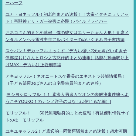
ーハーフ
ユカ・ヨネッフル！初老的まとめ速報！！大帝イタチにラリアッ
ト！害獣神アリ・ガー被害に必殺！パイルドライバー
おネコさん的まとめ速報 僕の彼女はエリーちゃん人形！豆腐メ
ンタルメンヘラ電波中年アルバイターのぬいぐるみ男子末路編
スケバン！デカッフルまっくす（デカい強い2次元嫁だいすき子
供部屋おじさんヒロシ之古惑仔的まとめ速報）話題な動画取り上
げMAX！デカいは正義刑事編
アキヨッフル-！ネオニートスケ番長のエキストラ芸能情報局！
（子ども部屋おばさんの自宅警備員的まとめ速報）
[ヨシヨシロッフル-！！-素浪人勇者カツオンの未解決事件簿へよ
うこそYOUKO！のナンノ洋子のはなしは信じるな編）]
モリッフル！ 50代無職独身的まとめ速報！有益便利情報サイ
トの杜 モリッフル
ユキユキッフル2！ど底辺的一同驚愕騒然まとめ速報！超氷河期