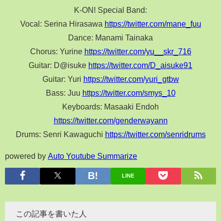
K-ON! Special Band:
Vocal: Serina Hirasawa
https://twitter.com/mane_fuu
Dance: Manami Tainaka
Chorus: Yurine
https://twitter.com/yu__skr_716
Guitar: D@isuke
https://twitter.com/D_aisuke91
Guitar: Yuri
https://twitter.com/yuri_gtbw
Bass: Juu
https://twitter.com/smys_10
Keyboards: Masaaki Endoh
https://twitter.com/genderwayann
Drums: Senri Kawaguchi
https://twitter.com/senridrums
powered by
Auto Youtube Summarize
LINE
この記事を書いた人