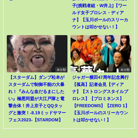
子[挑戦者組・W井上]【ワー
ルド女子プロレス・ディア
ナ】【玉川ボールのスリーカ
ウントは叩かせない！】
未分類
未分類
【スターダム】ダンプ松本が
ジャガー横田47周年記念興行
スターダムで制御不能の大暴
【孤高】記者会見【ディア
れ！『みんな血だるまにした
ナ】【ストロングスタイルプ
い』極悪同盟が大江戸隊と電
ロレス】【プロミネンス】
撃合体！井上京子とQQタッ
【FREEDOMS】【ZERO 1】
グと激突！-8.19ミッドサマー
【玉川ボールのスリーカウン
フェス2023-【STARDOM】
トは叩かせない！】