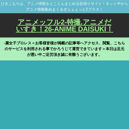
ひきこもりは、アニメ情報をとことんまとめる欲張りサイト！ネット中から
アニメ情報集めまくるぜぇぇぇっとZプラス！
アニメッフル2-特撮.アニメだ
いすき！26-ANIME DAISUKI！
-腐女子プロレス＜お客様皆様が掲載の記事等へアクセス、閲覧、こちら
のサービスを利用される事でかろうじて運営できています＞本日は足元
が悪い中ご足労頂き誠に有難うございます。