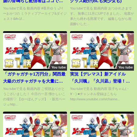
腹の音鳴らし配信者はココです
グッズ紹介(BLも美少女も)
www [PUBGモバイル]
You tubeで見る 動画内容 #香月ゆう 🌙✌︎
You tubeで見る 動画内容 おつかれさまで
〜おかづの ミラティブアーカイブ&ダイジ
す。 無事に11月にUPできました。 地震が
[Mirrativ(ミラティブ) アーカイ
ェスト&#x1f...
来たら終わる部屋です。 編集しながら画
ブ] 2019.5.22①
面酔いした...
You tube
You tube
「ガチャガチャ1万円分」関西最
実況【デレマス】新アイドル
大級のガチャガチャを大量に回
「久川颯」「久川凪」登場！出
してきた！！【ガチャガチャの
会いから順に見ていく！【デレ
You tubeで見る 動画内容 ご視聴ありがと
You tubeで見る 動画内容 双子ちゃん(・
うございました！ 今日の一言 懐かしいこ
∀・) ■チャンネル登録はこちら
森 】
ステ】【モバマス】
の場所♡ 【ゆーぽんグッズ】 ・販売ペー
http://www.youtube.com/channe...
ジ→http...