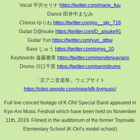
Vocal 平沢セリナ
https://twitter.com/mane_fuu
Dance 田井中まなみ
Chorus ゆりね
https://twitter.com/yu__skr_716
Guitar D@isuke
https://twitter.com/D_aisuke91
Guitar Yuri
https://twitter.com/yuri_gtbw
Bass じゅう
https://twitter.com/smys_10
Keyboards 遠藤雅章
https://twitter.com/genderwayann
Drums 川口千里
https://twitter.com/senridrums
「京アニ音楽祭」ウェブサイト
https://sites.google.com/view/pfk-bymusic/
Full live concert footage of K-ON! Special Band appeared in
Kyo-Ani Music Festival which have been held on November
11th, 2019. Filmed in the auditorium of the former Toyosato
Elementary School (K-On!'s model school)