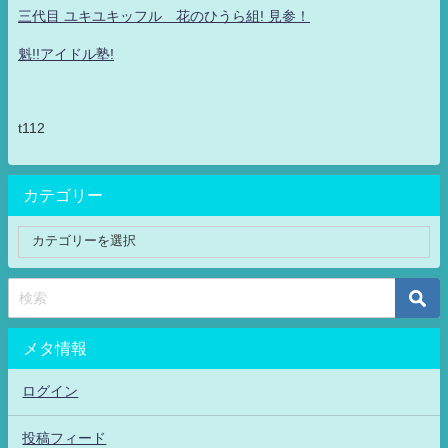
三代目 ユキユキッフル 花のひうら組! 見参！
魁!!アイドル塾!
t112
カテゴリー
メタ情報
ログイン
投稿フィード