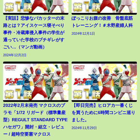
【実話】悲惨なバカッターの末
ぽっこりお腹の改善 骨盤底筋
路とは？アイスケース寝そべり
トレーニング！＃木野産婦人科
事件・冷蔵庫侵入事件の学生が
2024年12月1日
通っていた学校のブチギレがす
ごい…（マンガ動画）
2024年12月2日
2022年2月末発売 マクロスのプ
【即日完売】ヒロアカ一番くじ
ラモ「1/72 リガード（標準量産
を買うために6時間コンビニ巡り
型）REGULT STANDARD TYPE
ました。
ハセガワ」開封・組立・レビュ
2024年11月29日
ー / 超時空要塞マクロス