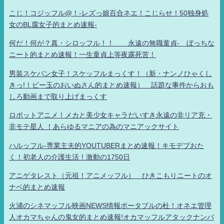
こじ！コジッフル@！-レズっ娘百合ネエ！こじらせ！50独身処
女のBL腐女子的まとめ速報-
何だ！何が？真・シロッフル！！ 永遠の無職童貞- ぼっちな
ニート的まとめ速報！一生童貞上等夜露死苦！
男装スケバン女子！スケッフルまっくす！（新・ナンノひゃくし
きっ!！ビー玉のおいぬさん的まとめ速報） 話題な事件からおも
しろ動画まで取り上げまっくす
ロボットアニメ！メカと美少女キャラだいすき永遠の非リア充・
非モテ星人 ！あらゆるマニアの為のマニアックサイト
ハルッフル-専業主夫的YOUTUBERまとめ速報！キモデブおた
く！初老人の介護生活！激動の1750日
アニゲタレスト（元祖！アニメッフル） ひきこもりニートのオ
ナベ的まとめ速報
火浦のシネマッフル映画NEWS情報ポータブルの杜！オネエ管理
人オカマちゃんの鬼女的まとめ速報!オカマッフルアタックナンバ