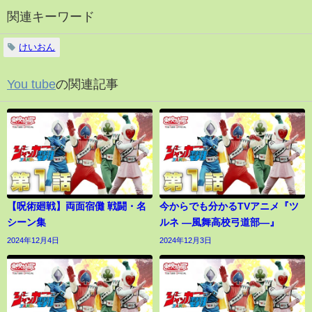
関連キーワード
けいおん
You tube
の関連記事
【呪術廻戦】両面宿儺 戦闘・名
今からでも分かるTVアニメ『ツ
シーン集
ルネ ―風舞高校弓道部―』
2024年12月4日
2024年12月3日