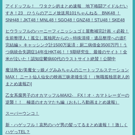
アイドッフル！ ワタクシ的まとめ速報 地下格闘アイドルだい
すき！23 ひうらのアニメ放送局101ちゃんねる BNK48 ！
SNH48！JKT48！MNL48！SGO48！GNZ48！STU48！SKE48
ヒウラッフルのハーニーフィニッシュゴミ屋敷補完計画 ＜必殺！
生前整理人！孤立し孤独死からの～特殊清掃・遺品整理への道F
完結編＞ キャッシング計1500万返済：厨二病借金3500万円！う
つ病統合失調症14年生HKT46！！9期研究生、最後のサイト！全
米が泣いた！認知症鬱病60代のラストサイト絶賛！公開中
魔法熟女/美魔女ッ娘メグみみちゃんのニートッフルステーション
MAX！ ニート仙人仙女の映画三昧老後生活！（無職孤独居老人的
まとめ速報Z)]
乙女系腐男子のオカマッフルMAX2- FX！オ・カマトレーダーの
逆襲！！ 極道のオカマたち編（おもしろ動画まとめ速報）
スーパーウンコ！
新・ハゲッフル！哀愁のハゲ男の髪ってるまとめ速報！！激しく
ハゲっTEL？