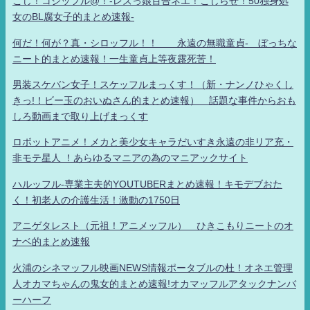
こじ！コジッフル@！-レズっ娘百合ネエ！こじらせ！50独身処
女のBL腐女子的まとめ速報-
何だ！何が？真・シロッフル！！ 永遠の無職童貞- ぼっちな
ニート的まとめ速報！一生童貞上等夜露死苦！
男装スケバン女子！スケッフルまっくす！（新・ナンノひゃくし
きっ!！ビー玉のおいぬさん的まとめ速報） 話題な事件からおも
しろ動画まで取り上げまっくす
ロボットアニメ！メカと美少女キャラだいすき永遠の非リア充・
非モテ星人 ！あらゆるマニアの為のマニアックサイト
ハルッフル-専業主夫的YOUTUBERまとめ速報！キモデブおた
く！初老人の介護生活！激動の1750日
アニゲタレスト（元祖！アニメッフル） ひきこもりニートのオ
ナベ的まとめ速報
火浦のシネマッフル映画NEWS情報ポータブルの杜！オネエ管理
人オカマちゃんの鬼女的まとめ速報!オカマッフルアタックナンバ
ーハーフ