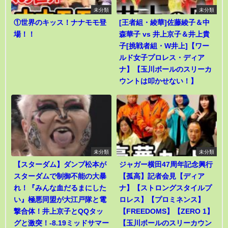
未分類
未分類
①世界のキッス！ナナモモ登
[王者組・綾華]佐藤綾子＆中
場！！
森華子 vs 井上京子＆井上貴
子[挑戦者組・W井上]【ワー
ルド女子プロレス・ディア
ナ】【玉川ボールのスリーカ
ウントは叩かせない！】
未分類
未分類
【スターダム】ダンプ松本が
ジャガー横田47周年記念興行
スターダムで制御不能の大暴
【孤高】記者会見【ディア
れ！『みんな血だるまにした
ナ】【ストロングスタイルプ
い』極悪同盟が大江戸隊と電
ロレス】【プロミネンス】
撃合体！井上京子とQQタッ
【FREEDOMS】【ZERO 1】
グと激突！-8.19ミッドサマー
【玉川ボールのスリーカウン