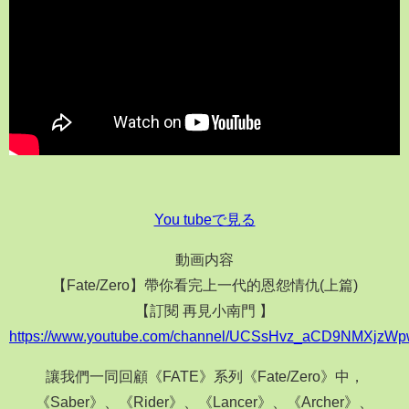
You tubeで見る
動画内容
【Fate/Zero】帶你看完上一代的恩怨情仇(上篇)
【訂閱 再見小南門 】
https://www.youtube.com/channel/UCSsHvz_aCD9NMXjzWpw
讓我們一同回顧《FATE》系列《Fate/Zero》中，
《Saber》、《Rider》、《Lancer》、《Archer》、