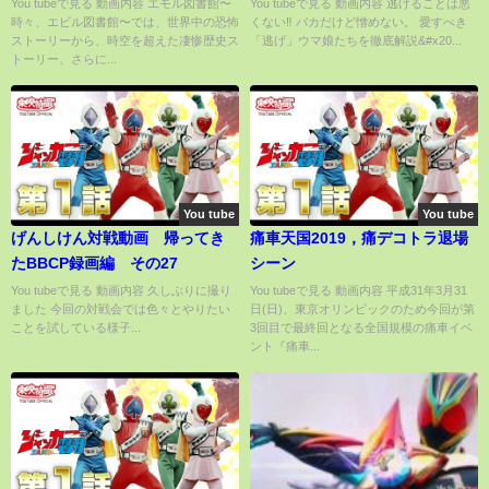
キリ。
You tubeで見る 動画内容 エモル図書館〜
You tubeで見る 動画内容 逃げることは悪
時々、エビル図書館〜では、世界中の恐怖
くない‼ バカだけど憎めない。 愛すべき
ストーリーから、時空を超えた凄惨歴史ス
「逃げ」ウマ娘たちを徹底解説&#x20...
トーリー、さらに...
You tube
You tube
げんしけん対戦動画 帰ってき
痛車天国2019，痛デコトラ退場
たBBCP録画編 その27
シーン
You tubeで見る 動画内容 久しぶりに撮り
You tubeで見る 動画内容 平成31年3月31
ました 今回の対戦会では色々とやりたい
日(日)、東京オリンピックのため今回が第
ことを試している様子...
3回目で最終回となる全国規模の痛車イベ
ント『痛車...