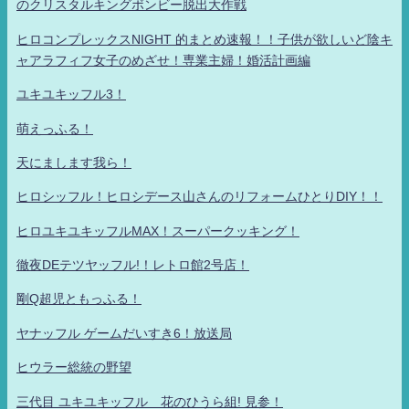
のクリスタルキングボンビー脱出大作戦
ヒロコンプレックスNIGHT 的まとめ速報！！子供が欲しいど陰キ
ャアラフィフ女子のめざせ！専業主婦！婚活計画編
ユキユキッフル3！
萌えっふる！
天にまします我ら！
ヒロシッフル！ヒロシデース山さんのリフォームひとりDIY！！
ヒロユキユキッフルMAX！スーパークッキング！
徹夜DEテツヤッフル!！レトロ館2号店！
剛Q超児ともっふる！
ヤナッフル ゲームだいすき6！放送局
ヒウラー総統の野望
三代目 ユキユキッフル 花のひうら組! 見参！