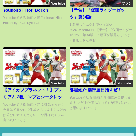
You tube
ファン
Youkoso Hitori Bocchi
【予告】「仮面ライダーゼッ
ツ」第34話
You tubeで見る 動画内容 Youkoso! Hitori
Bocchi by Pearl Kyoudai...
1:名無しさん＠お腹いっぱい
2026.05.04(Mon) 【予告】「仮面ライダー
ゼッツ」第34話って動画が話題らしいぞ
2:名無しさん＠お...
You tube
You tube
【アイカツプラネット！】プレ
部屋紹介 痛部屋目指すぜ！
ミアム 3種コンプとシークレット
You tubeで見る 動画内容 痛部屋目指しま
す！ まだまだ何もないですが頑張りたい
が来るのどっちが早いか連コイ
You tubeで見る 動画内容 ２弾始まった！
と思います( ^ω^ )...
今日は初日なので生放送もします！よけれ
ンだ！【２弾】【スイング】
ば遊びに来てください！ 今日はたくさん
言いたいことが...