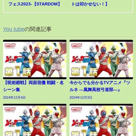
フェス2023-【STARDOM】
トは叩かせない！】
You tube
の関連記事
【呪術廻戦】両面宿儺 戦闘・名
今からでも分かるTVアニメ『ツ
シーン集
ルネ ―風舞高校弓道部―』
2024年12月4日
2024年12月3日