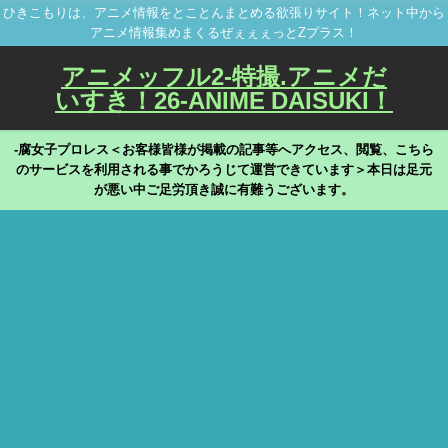
ひきこもりは、アニメ情報をとことんまとめる欲張りサイト！ネット中から
アニメ情報集めまくるぜぇぇぇっとZプラス！
アニメッフル2-特撮.アニメだ
いすき！26-ANIME DAISUKI！
-腐女子プロレス＜お客様皆様が掲載の記事等へアクセス、閲覧、こちら
のサービスを利用される事でかろうじて運営できています＞本日は足元
が悪い中ご足労頂き誠に有難うございます。