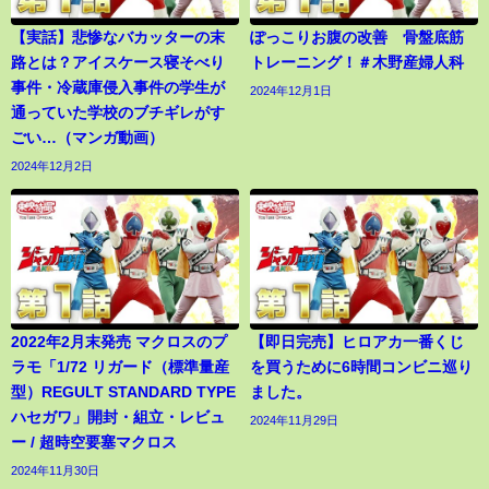
【実話】悲惨なバカッターの末
ぽっこりお腹の改善 骨盤底筋
路とは？アイスケース寝そべり
トレーニング！＃木野産婦人科
事件・冷蔵庫侵入事件の学生が
2024年12月1日
通っていた学校のブチギレがす
ごい…（マンガ動画）
2024年12月2日
2022年2月末発売 マクロスのプ
【即日完売】ヒロアカ一番くじ
ラモ「1/72 リガード（標準量産
を買うために6時間コンビニ巡り
型）REGULT STANDARD TYPE
ました。
ハセガワ」開封・組立・レビュ
2024年11月29日
ー / 超時空要塞マクロス
2024年11月30日