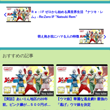
Ｒｅ：I F ゼロから始める異世界生活 『ナツキ・レ
ム』- Re:Zero IF "Natsuki Rem"
萌え抱き枕にハマる人の特徴
おすすめの記事
You tube
You tube
【実話】あいりん地区の20年
【ウマ娘】華麗な逃走劇‼ 最強の
前。ピンク嬢が…５００円ポッ
「逃げ」ウマ娘を決定