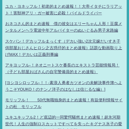
ユカ・ヨネッフル！初老的まとめ速報！！大帝イタチにラリアッ
ト！害獣神アリ・ガー被害に必殺！パイルドライバー
おネコさん的まとめ速報 僕の彼女はエリーちゃん人形！豆腐メ
ンタルメンヘラ電波中年アルバイターのぬいぐるみ男子末路編
スケバン！デカッフルまっくす（デカい強い2次元嫁だいすき子
供部屋おじさんヒロシ之古惑仔的まとめ速報）話題な動画取り上
げMAX！デカいは正義刑事編
アキヨッフル-！ネオニートスケ番長のエキストラ芸能情報局！
（子ども部屋おばさんの自宅警備員的まとめ速報）
[ヨシヨシロッフル-！！-素浪人勇者カツオンの未解決事件簿へよ
うこそYOUKO！のナンノ洋子のはなしは信じるな編）]
モリッフル！ 50代無職独身的まとめ速報！有益便利情報サイ
トの杜 モリッフル
ユキユキッフル2！ど底辺的一同驚愕騒然まとめ速報！超氷河期
世代！人生の強制ロスカットですべてを失ったキグナス氷子の愛