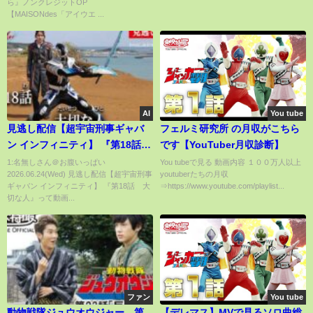
ら』ノンクレジットOP
曜日24時55分からフジテレビ"ノ
【MAISONdes「アイウエ ...
イタミナ"ほかにて放送中！
AI
You tube
見逃し配信【超宇宙刑事ギャバ
フェルミ研究所 の月収がこちら
ン インフィニティ】 『第18話
です【YouTuber月収診断】
大切な人』[公式]
1:名無しさん＠お腹いっぱい
You tubeで見る 動画内容 １００万人以上
2026.06.24(Wed) 見逃し配信【超宇宙刑事
youtuberたちの月収
ギャバン インフィニティ】 『第18話 大
⇒https://www.youtube.com/playlist...
切な人』って動画...
ファン
You tube
動物戦隊ジュウオウジャー 第
【デレマス】MVで見るソロ曲総