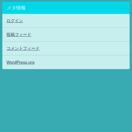
メタ情報
ログイン
投稿フィード
コメントフィード
WordPress.org
アニメッフル2-特撮.アニメだいすき！26-ANIME DAISUKI！ All Rights
Reserved.