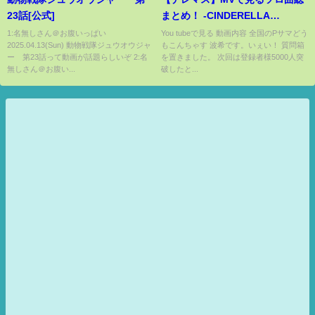
23話[公式]
まとめ！ -CINDERELLA
MASTER編-
1:名無しさん＠お腹いっぱい
You tubeで見る 動画内容 全国のPサマどう
2025.04.13(Sun) 動物戦隊ジュウオウジャ
もこんちゃす 波希です。いぇい！ 質問箱
ー 第23話って動画が話題らしいぞ 2:名
を置きました。 次回は登録者様5000人突
無しさん＠お腹い...
破したと...