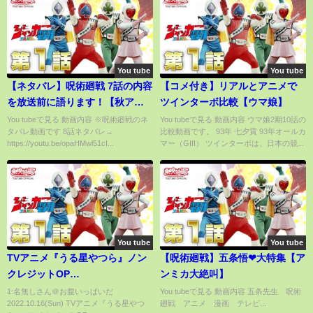
You tube
You tube
【ネタバレ】呪術廻戦 7話の内容
【コメ付き】リアルとアニメで
を放送前に語ります！【秋アニ
ツインターボ比較【ウマ娘】
メ】
You tubeで見る 動画内容 ※呪術廻戦のネ
You tubeで見る 動画内容 ウマ娘2期10話の
タバレ動画です 8話ネタバレ→
比較動画です。 93年 七夕賞 93年オールカ
https://youtu.be/opaHMwl51cI...
マー（GIII） ツインターボは、日本の競...
You tube
You tube
TVアニメ『うる星やつら』ノン
【呪術廻戦】五条悟❤︎大特集【ア
クレジットOP
ンミカ大絶叫】
【MAISONdes「アイウエ feat.
1:名無しさん＠お腹いっぱいだ
You tubeで見る 動画内容 五条先生 呪術
2022.10.16(Sun) TVアニメ『うる星やつ
廻戦 アニメ 漫画 テレビ...
美波, SAKURAmoti」】| 毎週木