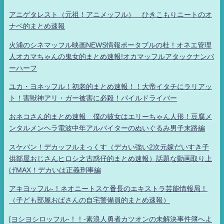
アニゲタレスト（元祖！アニメッフル） ひきこもりニートのオ
ナベ的まとめ速報
火浦のシネマッフル映画NEWS情報ポータブルの杜！オネエ管理
人オカマちゃんの鬼女的まとめ速報!オカマッフルアタックナンバ
ーハーフ
ユカ・ヨネッフル！初老的まとめ速報！！大帝イタチにラリアッ
ト！害獣神アリ・ガー被害に必殺！パイルドライバー
おネコさん的まとめ速報 僕の彼女はエリーちゃん人形！豆腐メ
ンタルメンヘラ電波中年アルバイターのぬいぐるみ男子末路編
スケバン！デカッフルまっくす（デカい強い2次元嫁だいすき子
供部屋おじさんヒロシ之古惑仔的まとめ速報）話題な動画取り上
げMAX！デカいは正義刑事編
アキヨッフル-！ネオニートスケ番長のエキストラ芸能情報局！
（子ども部屋おばさんの自宅警備員的まとめ速報）
[ヨシヨシロッフル-！！-素浪人勇者カツオンの未解決事件簿へよ