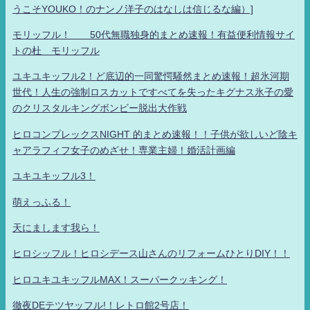
うこそYOUKO！のナンノ洋子のはなしは信じるな編）]
モリッフル！ 50代無職独身的まとめ速報！有益便利情報サイ
トの杜 モリッフル
ユキユキッフル2！ど底辺的一同驚愕騒然まとめ速報！超氷河期
世代！人生の強制ロスカットですべてを失ったキグナス氷子の愛
のクリスタルキングボンビー脱出大作戦
ヒロコンプレックスNIGHT 的まとめ速報！！子供が欲しいど陰キ
ャアラフィフ女子のめざせ！専業主婦！婚活計画編
ユキユキッフル3！
萌えっふる！
天にまします我ら！
ヒロシッフル！ヒロシデース山さんのリフォームひとりDIY！！
ヒロユキユキッフルMAX！スーパークッキング！
徹夜DEテツヤッフル!！レトロ館2号店！