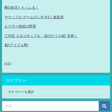
剛Q超児ともっふる！
ヤナッフル ゲームだいすき6！放送局
ヒウラー総統の野望
三代目 ユキユキッフル 花のひうら組! 見参！
魁!!アイドル塾!
t112
カテゴリー