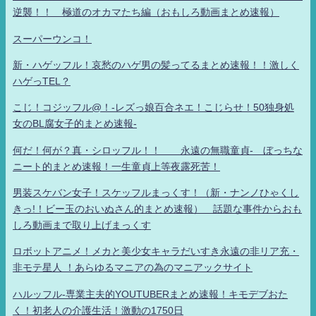
逆襲！！ 極道のオカマたち編（おもしろ動画まとめ速報）
スーパーウンコ！
新・ハゲッフル！哀愁のハゲ男の髪ってるまとめ速報！！激しく
ハゲっTEL？
こじ！コジッフル@！-レズっ娘百合ネエ！こじらせ！50独身処
女のBL腐女子的まとめ速報-
何だ！何が？真・シロッフル！！ 永遠の無職童貞- ぼっちな
ニート的まとめ速報！一生童貞上等夜露死苦！
男装スケバン女子！スケッフルまっくす！（新・ナンノひゃくし
きっ!！ビー玉のおいぬさん的まとめ速報） 話題な事件からおも
しろ動画まで取り上げまっくす
ロボットアニメ！メカと美少女キャラだいすき永遠の非リア充・
非モテ星人 ！あらゆるマニアの為のマニアックサイト
ハルッフル-専業主夫的YOUTUBERまとめ速報！キモデブおた
く！初老人の介護生活！激動の1750日