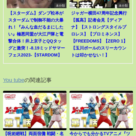
未分類
未分類
【スターダム】ダンプ松本が
ジャガー横田47周年記念興行
スターダムで制御不能の大暴
【孤高】記者会見【ディア
れ！『みんな血だるまにした
ナ】【ストロングスタイルプ
い』極悪同盟が大江戸隊と電
ロレス】【プロミネンス】
撃合体！井上京子とQQタッ
【FREEDOMS】【ZERO 1】
グと激突！-8.19ミッドサマー
【玉川ボールのスリーカウン
フェス2023-【STARDOM】
トは叩かせない！】
You tube
の関連記事
【呪術廻戦】両面宿儺 戦闘・名
今からでも分かるTVアニメ『ツ