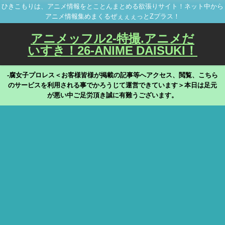
ひきこもりは、アニメ情報をとことんまとめる欲張りサイト！ネット中から
アニメ情報集めまくるぜぇぇぇっとZプラス！
アニメッフル2-特撮.アニメだ
いすき！26-ANIME DAISUKI！
-腐女子プロレス＜お客様皆様が掲載の記事等へアクセス、閲覧、こちら
のサービスを利用される事でかろうじて運営できています＞本日は足元
が悪い中ご足労頂き誠に有難うございます。