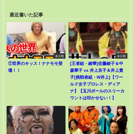
最近書いた記事
未分類
未分類
①世界のキッス！ナナモモ登
[王者組・綾華]佐藤綾子＆中
場！！
森華子 vs 井上京子＆井上貴
子[挑戦者組・W井上]【ワー
ルド女子プロレス・ディア
ナ】【玉川ボールのスリーカ
ウントは叩かせない！】