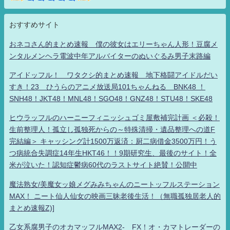
おすすめサイト
おネコさん的まとめ速報 僕の彼女はエリーちゃん人形！豆腐メ
ンタルメンヘラ電波中年アルバイターのぬいぐるみ男子末路編
アイドッフル！ ワタクシ的まとめ速報 地下格闘アイドルだい
すき！23 ひうらのアニメ放送局101ちゃんねる BNK48 ！
SNH48！JKT48！MNL48！SGO48！GNZ48！STU48！SKE48
ヒウラッフルのハーニーフィニッシュゴミ屋敷補完計画 ＜必殺！
生前整理人！孤立し孤独死からの～特殊清掃・遺品整理への道F
完結編＞ キャッシング計1500万返済：厨二病借金3500万円！う
つ病統合失調症14年生HKT46！！9期研究生、最後のサイト！全
米が泣いた！認知症鬱病60代のラストサイト絶賛！公開中
魔法熟女/美魔女ッ娘メグみみちゃんのニートッフルステーション
MAX！ ニート仙人仙女の映画三昧老後生活！（無職孤独居老人的
まとめ速報Z)]
乙女系腐男子のオカマッフルMAX2- FX！オ・カマトレーダーの