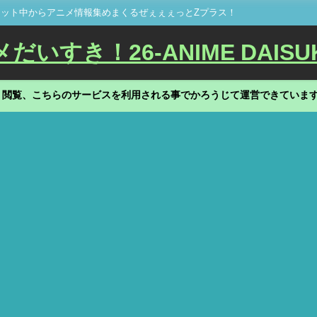
ット中からアニメ情報集めまくるぜぇぇぇっとZプラス！
いすき！26-ANIME DAISU
、閲覧、こちらのサービスを利用される事でかろうじて運営できていま