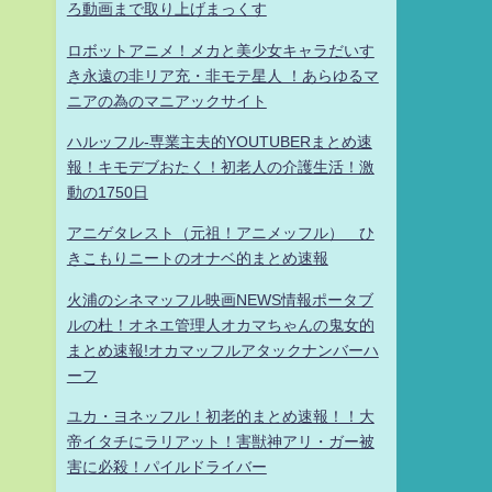
ろ動画まで取り上げまっくす
ロボットアニメ！メカと美少女キャラだいす
き永遠の非リア充・非モテ星人 ！あらゆるマ
ニアの為のマニアックサイト
ハルッフル-専業主夫的YOUTUBERまとめ速
報！キモデブおたく！初老人の介護生活！激
動の1750日
アニゲタレスト（元祖！アニメッフル） ひ
きこもりニートのオナベ的まとめ速報
火浦のシネマッフル映画NEWS情報ポータブ
ルの杜！オネエ管理人オカマちゃんの鬼女的
まとめ速報!オカマッフルアタックナンバーハ
ーフ
ユカ・ヨネッフル！初老的まとめ速報！！大
帝イタチにラリアット！害獣神アリ・ガー被
害に必殺！パイルドライバー