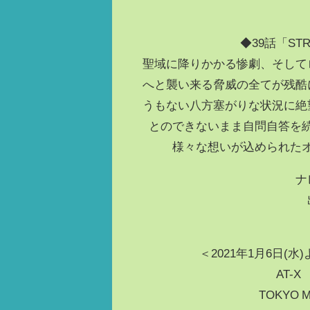
◆39話「STRA
聖域に降りかかる惨劇、そして
へと襲い来る脅威の全てが残酷
うもない八方塞がりな状況に絶
とのできないまま自問自答を
様々な想いが込められた
ナ
＜2021年1月6日(水
AT-
TOKYO