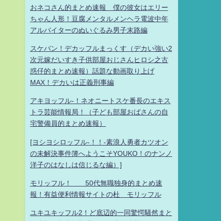
おネコさん的まとめ速報 僕の彼女はエリー
ちゃん人形！豆腐メンタルメンヘラ電波中年
アルバイターのぬいぐるみ男子末路編
スケバン！デカッフルまっくす（デカい強い2
次元嫁だいすき子供部屋おじさんヒロシ之古
惑仔的まとめ速報）話題な動画取り上げ
MAX！デカいは正義刑事編
アキヨッフル-！ネオニートスケ番長のエキス
トラ芸能情報局！（子ども部屋おばさんの自
宅警備員的まとめ速報）
[ヨシヨシロッフル-！！-素浪人勇者カツオン
の未解決事件簿へようこそYOUKO！のナンノ
洋子のはなしは信じるな編）]
モリッフル！ 50代無職独身的まとめ速
報！有益便利情報サイトの杜 モリッフル
ユキユキッフル2！ど底辺的一同驚愕騒然まと