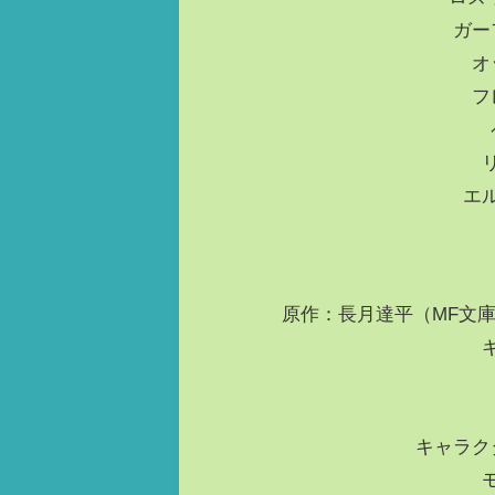
ガー
オ
フ
エ
原作：長月達平（MF文庫J
キャラク