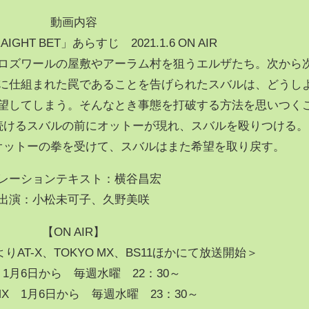
動画内容
IGHT BET」あらすじ 2021.1.6 ON AIR
ロズワールの屋敷やアーラム村を狙うエルザたち。次から
に仕組まれた罠であることを告げられたスバルは、どうし
望してしまう。そんなとき事態を打破する方法を思いつく
続けるスバルの前にオットーが現れ、スバルを殴りつける。
オットーの拳を受けて、スバルはまた希望を取り戻す。
レーションテキスト：横谷昌宏
出演：小松未可子、久野美咲
【ON AIR】
)よりAT-X、TOKYO MX、BS11ほかにて放送開始＞
X 1月6日から 毎週水曜 22：30～
 MX 1月6日から 毎週水曜 23：30～