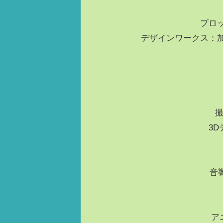
プロ
デザインワークス：
撮
3D
音
ア