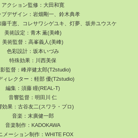
アクション監修：大田和寛
ップデザイン：岩畑剛一、鈴木典孝
加藤千恵、コレサワシゲユキ、灯夢、坂井ユウスケ
美術設定：青木 薫(美峰)
美術監督：高峯義人(美峰)
色彩設計：坂本いづみ
特殊効果：川西美保
影監督：峰岸健太郎(T2studio)
ディレクター：軽部 優(T2studio)
編集：須藤 瞳(REAL-T)
音響監督：明田川 仁
響効果：古谷友二(スワラ・プロ)
音楽：末廣健一郎
音楽制作：KADOKAWA
ニメーション制作：WHITE FOX