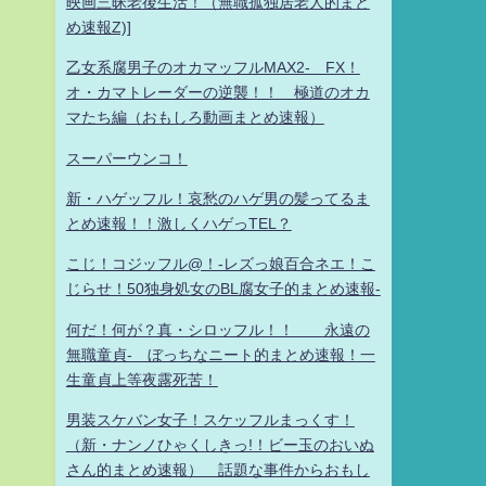
映画三昧老後生活！（無職孤独居老人的まと
め速報Z)]
乙女系腐男子のオカマッフルMAX2- FX！
オ・カマトレーダーの逆襲！！ 極道のオカ
マたち編（おもしろ動画まとめ速報）
スーパーウンコ！
新・ハゲッフル！哀愁のハゲ男の髪ってるま
とめ速報！！激しくハゲっTEL？
こじ！コジッフル@！-レズっ娘百合ネエ！こ
じらせ！50独身処女のBL腐女子的まとめ速報-
何だ！何が？真・シロッフル！！ 永遠の
無職童貞- ぼっちなニート的まとめ速報！一
生童貞上等夜露死苦！
男装スケバン女子！スケッフルまっくす！
（新・ナンノひゃくしきっ!！ビー玉のおいぬ
さん的まとめ速報） 話題な事件からおもし