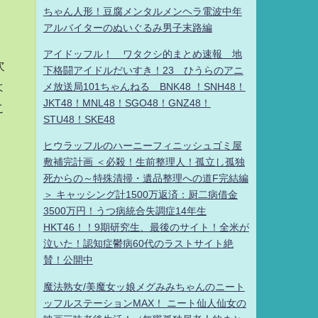
ちゃん人形！豆腐メンタルメンヘラ電波中年
アルバイターのぬいぐるみ男子末路編
アイドッフル！ ワタクシ的まとめ速報 地
次
下格闘アイドルだいすき！23 ひうらのアニ
よ
メ放送局101ちゃんねる BNK48 ！SNH48！
JKT48！MNL48！SGO48！GNZ48！
こ
STU48！SKE48
ヒウラッフルのハーニーフィニッシュゴミ屋
敷補完計画 ＜必殺！生前整理人！孤立し孤独
死からの～特殊清掃・遺品整理への道F完結編
＞ キャッシング計1500万返済：厨二病借金
3500万円！うつ病統合失調症14年生
HKT46！！9期研究生、最後のサイト！全米が
泣いた！認知症鬱病60代のラストサイト絶
賛！公開中
魔法熟女/美魔女ッ娘メグみみちゃんのニート
ッフルステーションMAX！ ニート仙人仙女の