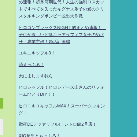
め速報！超氷河期世代！人生の強制ロスカッ
トですべてを失ったキグナス氷子の愛のクリ
スタルキングボンビー脱出大作戦
ヒロコンプレックスNIGHT 的まとめ速報！！
子供が欲しいど陰キャアラフィフ女子のめざ
せ！専業主婦！婚活計画編
ユキユキッフル3！
萌えっふる！
天にまします我ら！
ヒロシッフル！ヒロシデース山さんのリフォ
ームひとりDIY！！
ヒロユキユキッフルMAX！スーパークッキン
グ！
徹夜DEテツヤッフル!！レトロ館2号店！
剛Q超児ともっふる！