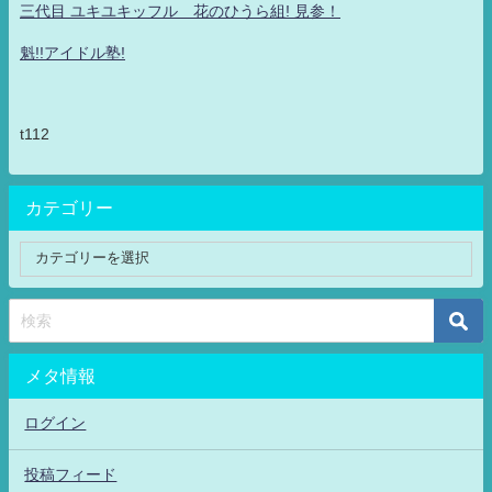
三代目 ユキユキッフル 花のひうら組! 見参！
魁!!アイドル塾!
t112
カテゴリー
メタ情報
ログイン
投稿フィード