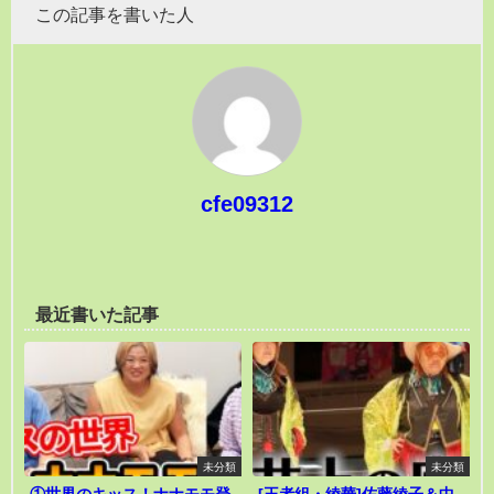
この記事を書いた人
cfe09312
最近書いた記事
未分類
未分類
①世界のキッス！ナナモモ登
[王者組・綾華]佐藤綾子＆中