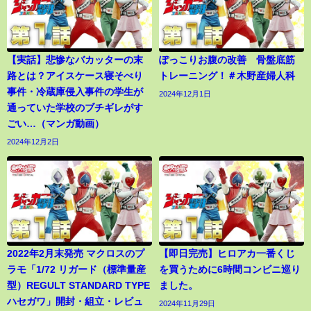
【実話】悲惨なバカッターの末
ぽっこりお腹の改善 骨盤底筋
路とは？アイスケース寝そべり
トレーニング！＃木野産婦人科
事件・冷蔵庫侵入事件の学生が
2024年12月1日
通っていた学校のブチギレがす
ごい…（マンガ動画）
2024年12月2日
2022年2月末発売 マクロスのプ
【即日完売】ヒロアカ一番くじ
ラモ「1/72 リガード（標準量産
を買うために6時間コンビニ巡り
型）REGULT STANDARD TYPE
ました。
ハセガワ」開封・組立・レビュ
2024年11月29日