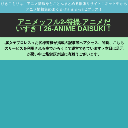
ひきこもりは、アニメ情報をとことんまとめる欲張りサイト！ネット中から
アニメ情報集めまくるぜぇぇぇっとZプラス！
アニメッフル2-特撮.アニメだ
いすき！26-ANIME DAISUKI！
-腐女子プロレス＜お客様皆様が掲載の記事等へアクセス、閲覧、こちら
のサービスを利用される事でかろうじて運営できています＞本日は足元
が悪い中ご足労頂き誠に有難うございます。