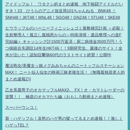
アイドッフル！ ワタクシ的まとめ速報 地下格闘アイドルだい
すき！23 ひうらのアニメ放送局101ちゃんねる BNK48 ！
SNH48！JKT48！MNL48！SGO48！GNZ48！STU48！SKE48
ヒウラッフルのハーニーフィニッシュゴミ屋敷補完計画 ＜必殺！
生前整理人！孤立し孤独死からの～特殊清掃・遺品整理への道F
完結編＞ キャッシング計1500万返済：厨二病借金3500万円！う
つ病統合失調症14年生HKT46！！9期研究生、最後のサイト！全
米が泣いた！認知症鬱病60代のラストサイト絶賛！公開中
魔法熟女/美魔女ッ娘メグみみちゃんのニートッフルステーション
MAX！ ニート仙人仙女の映画三昧老後生活！（無職孤独居老人的
まとめ速報Z)]
乙女系腐男子のオカマッフルMAX2- FX！オ・カマトレーダーの
逆襲！！ 極道のオカマたち編（おもしろ動画まとめ速報）
スーパーウンコ！
新・ハゲッフル！哀愁のハゲ男の髪ってるまとめ速報！！激しく
ハゲっTEL？