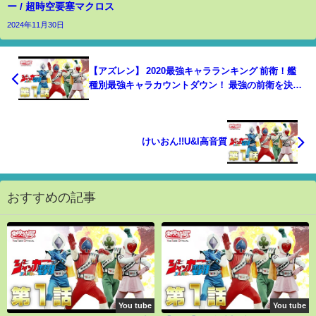
ー / 超時空要塞マクロス
2024年11月30日
【アズレン】 2020最強キャラランキング 前衛！艦
種別最強キャラカウントダウン！ 最強の前衛を決定
します！ 【アズールレーン】 【Azur Lane】 【碧藍
航線】
けいおん!!U&I高音質
おすすめの記事
You tube
You tube