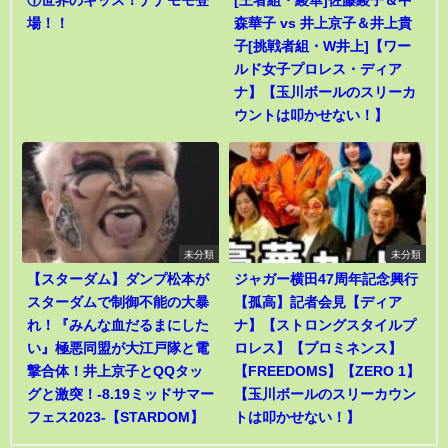
場！！
森華子 vs 井上京子＆井上貴
子[挑戦者組・W井上]【ワー
ルド女子プロレス・ディア
ナ】【玉川ボールのスリーカ
ウントは叩かせない！】
未分類
未分類
【スターダム】ダンプ松本が
ジャガー横田47周年記念興行
スターダムで制御不能の大暴
【孤高】記者会見【ディア
れ！『みんな血だるまにした
ナ】【ストロングスタイルプ
い』極悪同盟が大江戸隊と電
ロレス】【プロミネンス】
撃合体！井上京子とQQタッ
【FREEDOMS】【ZERO 1】
グと激突！-8.19ミッドサマー
【玉川ボールのスリーカウン
フェス2023-【STARDOM】
トは叩かせない！】