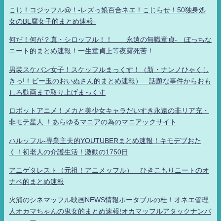
こじ！コジッフル@！-レズっ娘百合ネエ！こじらせ！50独身処
女のBL腐女子的まとめ速報-
何だ！何が？真・シロッフル！！ 永遠の無職童貞- ぼっちな
ニート的まとめ速報！一生童貞上等夜露死苦！
男装スケバン女子！スケッフルまっくす！（新・ナンノひゃくし
きっ!！ビー玉のおいぬさん的まとめ速報） 話題な事件からおも
しろ動画まで取り上げまっくす
ロボットアニメ！メカと美少女キャラだいすき永遠の非リア充・
非モテ星人 ！あらゆるマニアの為のマニアックサイト
ハルッフル-専業主夫的YOUTUBERまとめ速報！キモデブおた
く！初老人の介護生活！激動の1750日
アニゲタレスト（元祖！アニメッフル） ひきこもりニートのオ
ナベ的まとめ速報
火浦のシネマッフル映画NEWS情報ポータブルの杜！オネエ管理
人オカマちゃんの鬼女的まとめ速報!オカマッフルアタックナンバ