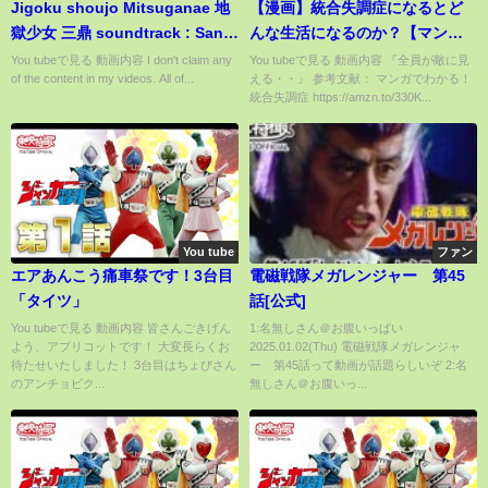
Jigoku shoujo Mitsuganae 地
【漫画】統合失調症になるとど
獄少女 三鼎 soundtrack : San
んな生活になるのか？【マンガ
Kanae
動画】
You tubeで見る 動画内容 I don't claim any
You tubeで見る 動画内容 『全員が敵に見
of the content in my videos. All of...
える・・』 参考文献： マンガでわかる！
統合失調症 https://amzn.to/330K...
You tube
ファン
エアあんこう痛車祭です！3台目
電磁戦隊メガレンジャー 第45
「タイツ」
話[公式]
You tubeで見る 動画内容 皆さんごきげん
1:名無しさん＠お腹いっぱい
よう、アプリコットです！ 大変長らくお
2025.01.02(Thu) 電磁戦隊メガレンジャ
待たせいたしました！ 3台目はちょびさん
ー 第45話って動画が話題らしいぞ 2:名
のアンチョビク...
無しさん＠お腹いっ...