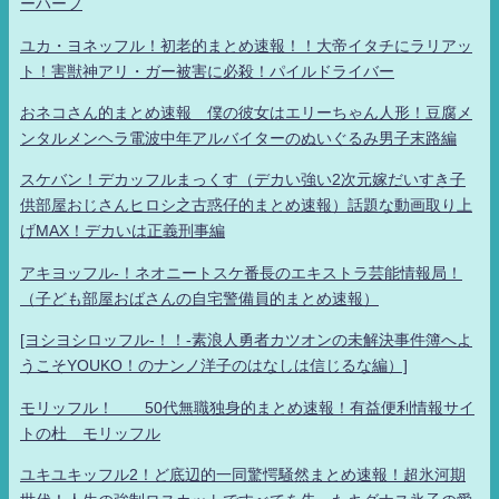
ーハーフ
ユカ・ヨネッフル！初老的まとめ速報！！大帝イタチにラリアッ
ト！害獣神アリ・ガー被害に必殺！パイルドライバー
おネコさん的まとめ速報 僕の彼女はエリーちゃん人形！豆腐メ
ンタルメンヘラ電波中年アルバイターのぬいぐるみ男子末路編
スケバン！デカッフルまっくす（デカい強い2次元嫁だいすき子
供部屋おじさんヒロシ之古惑仔的まとめ速報）話題な動画取り上
げMAX！デカいは正義刑事編
アキヨッフル-！ネオニートスケ番長のエキストラ芸能情報局！
（子ども部屋おばさんの自宅警備員的まとめ速報）
[ヨシヨシロッフル-！！-素浪人勇者カツオンの未解決事件簿へよ
うこそYOUKO！のナンノ洋子のはなしは信じるな編）]
モリッフル！ 50代無職独身的まとめ速報！有益便利情報サイ
トの杜 モリッフル
ユキユキッフル2！ど底辺的一同驚愕騒然まとめ速報！超氷河期