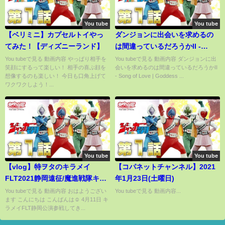
You tube
You tube
【ベリミニ】カプセルトイやっ
ダンジョンに出会いを求めるの
てみた！【ディズニーランド】
は間違っているだろうかII -
Song of Love | Goddess and
You tubeで見る 動画内容 やっぱり相手を
You tubeで見る 動画内容 ダンジョンに出
笑顔にするって楽しい！ 相手の喜ぶ顔を
会いを求めるのは間違っているだろうかII
Child - 女神と眷族 | アイノウタ
想像するのも楽しい！ 今日も口角上げて
- Song of Love | Goddess ...
ワクワクしよう！...
You tube
You tube
【vlog】特ヲタのキラメイ
【コパネットチャンネル】2021
FLT2021静岡遠征/魔進戦隊キラ
年1月23日(土曜日)
メイジャー
You tubeで見る 動画内容 おはようござい
You tubeで見る 動画内容...
ます こんにちは こんばんは☺︎ 4月11日 キ
ラメイFLT静岡公演参戦してき...