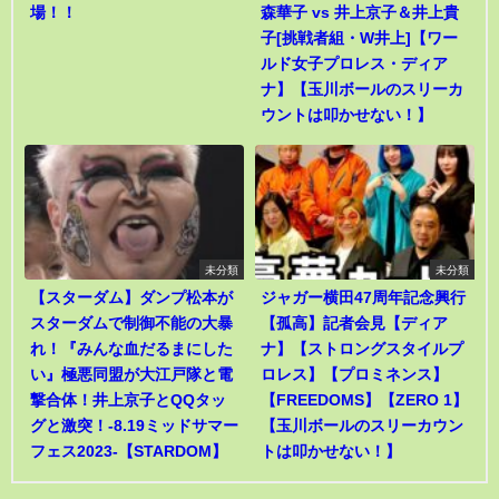
場！！
森華子 vs 井上京子＆井上貴
子[挑戦者組・W井上]【ワー
ルド女子プロレス・ディア
ナ】【玉川ボールのスリーカ
ウントは叩かせない！】
未分類
未分類
【スターダム】ダンプ松本が
ジャガー横田47周年記念興行
スターダムで制御不能の大暴
【孤高】記者会見【ディア
れ！『みんな血だるまにした
ナ】【ストロングスタイルプ
い』極悪同盟が大江戸隊と電
ロレス】【プロミネンス】
撃合体！井上京子とQQタッ
【FREEDOMS】【ZERO 1】
グと激突！-8.19ミッドサマー
【玉川ボールのスリーカウン
フェス2023-【STARDOM】
トは叩かせない！】