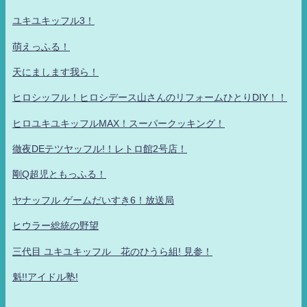
ユキユキッフル3！
萌えっふる！
天にまします我ら！
ヒロシッフル！ヒロシデース山さんのリフォームひとりDIY！！
ヒロユキユキッフルMAX！スーパークッキング！
徹夜DEテツヤッフル!！レトロ館2号店！
剛Q超児ともっふる！
ヤナッフル ゲームだいすき6！放送局
ヒウラー総統の野望
三代目 ユキユキッフル 花のひうら組! 見参！
魁!!アイドル塾!