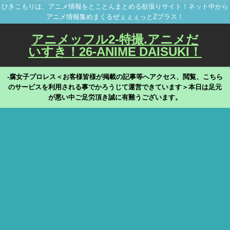
ひきこもりは、アニメ情報をとことんまとめる欲張りサイト！ネット中から
アニメ情報集めまくるぜぇぇぇっとZプラス！
アニメッフル2-特撮.アニメだ
いすき！26-ANIME DAISUKI！
-腐女子プロレス＜お客様皆様が掲載の記事等へアクセス、閲覧、こちら
のサービスを利用される事でかろうじて運営できています＞本日は足元
が悪い中ご足労頂き誠に有難うございます。