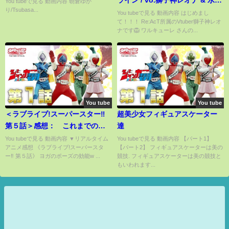
You tubeで見る 動画内容 朝倉ゆか
り/Tsubasa...
ミア【歌ってみた】
You tubeで見る 動画内容 はじめまし
て！！！ Re:AcT所属のVtuber獅子神レオ
ナです🦁 ワルキューレ さんの...
You tube
You tube
＜ラブライブ!スーパースター‼︎
超美少女フィギュアスケーター
第５話＞感想： これまでのシ
達
リーズとは違う、5人のそれぞれ
You tubeで見る 動画内容 ▼リアルタイム
You tubeで見る 動画内容 【パート1】
アニメ感想 《ラブライブ!スーパースタ
【パート2】 フィギュアスケーターは美の
の葛藤に焦点を当てていく緩や
ー‼︎ 第５話》 ヨガのポーズの効能w ...
競技. フィギュアスケーターは美の競技と
かさが新鮮。
もいわれます...