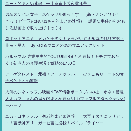
ニート的まとめ速報！一生童貞上等夜露死苦！
男装スケバン女子！スケッフルまっくす！（新・ナンノひゃくし
きっ!！ビー玉のおいぬさん的まとめ速報） 話題な事件からおも
しろ動画まで取り上げまっくす
ロボットアニメ！メカと美少女キャラだいすき永遠の非リア充・
非モテ星人 ！あらゆるマニアの為のマニアックサイト
ハルッフル-専業主夫的YOUTUBERまとめ速報！キモデブおた
く！初老人の介護生活！激動の1750日
アニゲタレスト（元祖！アニメッフル） ひきこもりニートのオ
ナベ的まとめ速報
火浦のシネマッフル映画NEWS情報ポータブルの杜！オネエ管理
人オカマちゃんの鬼女的まとめ速報!オカマッフルアタックナンバ
ーハーフ
ユカ・ヨネッフル！初老的まとめ速報！！大帝イタチにラリアッ
ト！害獣神アリ・ガー被害に必殺！パイルドライバー