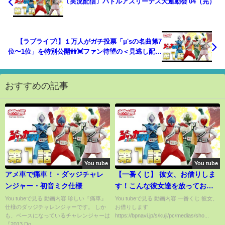
〔実況配信〕バトルアスリーテス大運動会 04（完）
【ラブライブ!】１万人がガチ投票「μ'sの名曲第7
位〜1位」を特別公開👭💓ファン待望の＜見逃し配信
＞【お願い！ランキング】
おすすめの記事
You tube
You tube
アメ車で痛車！・ダッジチャレ
【一番くじ】 彼女、お借りしま
ンジャー・初音ミク仕様
す！こんな彼女達を放っておけ
る人はいるのか？イラストボー
You tubeで見る 動画内容 珍しい『痛車』
You tubeで見る 動画内容 一番くじ 彼女、
仕様のダッジチャレンジャーです。 しか
お借りします
ド狙って引いてきた！
も、ベースになっているチャレンジャーは
https://bpnavi.jp/s/kuji/pc/medias/sho...
『2013 Do...