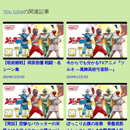
You tube
の関連記事
【呪術廻戦】両面宿儺 戦闘・名
今からでも分かるTVアニメ『ツ
シーン集
ルネ ―風舞高校弓道部―』
2024年12月4日
2024年12月3日
【実話】悲惨なバカッターの末
ぽっこりお腹の改善 骨盤底筋