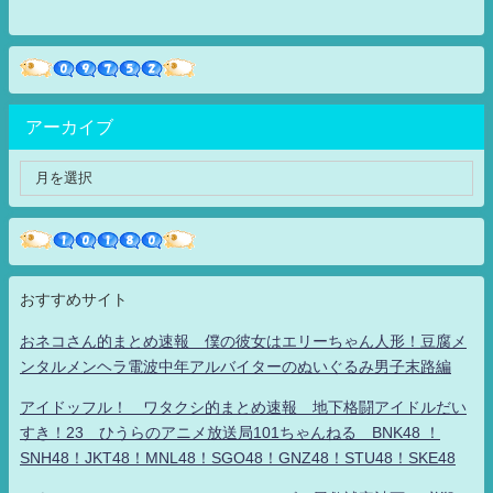
アーカイブ
おすすめサイト
おネコさん的まとめ速報 僕の彼女はエリーちゃん人形！豆腐メ
ンタルメンヘラ電波中年アルバイターのぬいぐるみ男子末路編
アイドッフル！ ワタクシ的まとめ速報 地下格闘アイドルだい
すき！23 ひうらのアニメ放送局101ちゃんねる BNK48 ！
SNH48！JKT48！MNL48！SGO48！GNZ48！STU48！SKE48