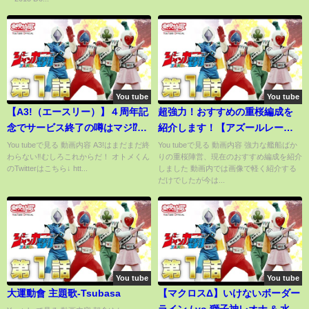
You tube
You tube
【A3!（エースリー）】４周年記
超強力！おすすめの重桜編成を
念でサービス終了の噂はマジ⁉ス
紹介します！【アズールレー
カウトはまさかの神引き‼
ン】
You tubeで見る 動画内容 A3!はまだまだ終
You tubeで見る 動画内容 強力な艦船ばか
わらない‼むしろこれからだ！ オトメくん
りの重桜陣営、現在のおすすめ編成を紹介
のTwitterはこちら↓ htt...
しました 動画内では画像で軽く紹介する
だけでしたが今は...
You tube
You tube
大運動會 主題歌-Tsubasa
【マクロスΔ】いけないボーダー
ライン / vo.獅子神レオナ & 水瓶