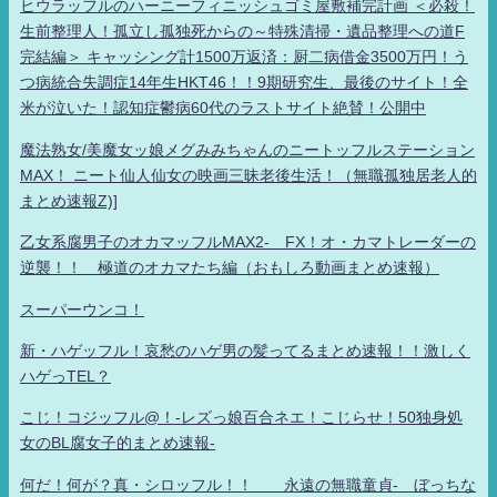
ヒウラッフルのハーニーフィニッシュゴミ屋敷補完計画 ＜必殺！
生前整理人！孤立し孤独死からの～特殊清掃・遺品整理への道F
完結編＞ キャッシング計1500万返済：厨二病借金3500万円！う
つ病統合失調症14年生HKT46！！9期研究生、最後のサイト！全
米が泣いた！認知症鬱病60代のラストサイト絶賛！公開中
魔法熟女/美魔女ッ娘メグみみちゃんのニートッフルステーション
MAX！ ニート仙人仙女の映画三昧老後生活！（無職孤独居老人的
まとめ速報Z)]
乙女系腐男子のオカマッフルMAX2- FX！オ・カマトレーダーの
逆襲！！ 極道のオカマたち編（おもしろ動画まとめ速報）
スーパーウンコ！
新・ハゲッフル！哀愁のハゲ男の髪ってるまとめ速報！！激しく
ハゲっTEL？
こじ！コジッフル@！-レズっ娘百合ネエ！こじらせ！50独身処
女のBL腐女子的まとめ速報-
何だ！何が？真・シロッフル！！ 永遠の無職童貞- ぼっちな