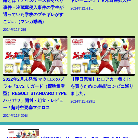
路とは？アイスケース寝そべり
トレーニング！＃木野産婦人科
事件・冷蔵庫侵入事件の学生が
2024年12月1日
通っていた学校のブチギレがす
ごい…（マンガ動画）
2024年12月2日
2022年2月末発売 マクロスのプ
【即日完売】ヒロアカ一番くじ
ラモ「1/72 リガード（標準量産
を買うために6時間コンビニ巡り
型）REGULT STANDARD TYPE
ました。
ハセガワ」開封・組立・レビュ
2024年11月29日
ー / 超時空要塞マクロス
2024年11月30日