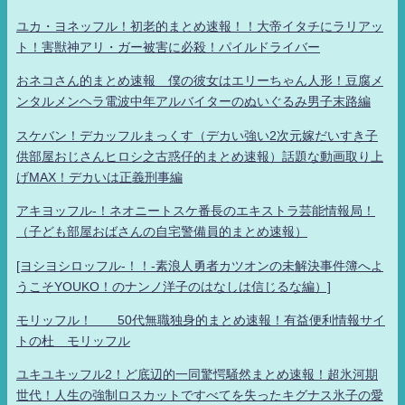
ユカ・ヨネッフル！初老的まとめ速報！！大帝イタチにラリアッ
ト！害獣神アリ・ガー被害に必殺！パイルドライバー
おネコさん的まとめ速報 僕の彼女はエリーちゃん人形！豆腐メ
ンタルメンヘラ電波中年アルバイターのぬいぐるみ男子末路編
スケバン！デカッフルまっくす（デカい強い2次元嫁だいすき子
供部屋おじさんヒロシ之古惑仔的まとめ速報）話題な動画取り上
げMAX！デカいは正義刑事編
アキヨッフル-！ネオニートスケ番長のエキストラ芸能情報局！
（子ども部屋おばさんの自宅警備員的まとめ速報）
[ヨシヨシロッフル-！！-素浪人勇者カツオンの未解決事件簿へよ
うこそYOUKO！のナンノ洋子のはなしは信じるな編）]
モリッフル！ 50代無職独身的まとめ速報！有益便利情報サイ
トの杜 モリッフル
ユキユキッフル2！ど底辺的一同驚愕騒然まとめ速報！超氷河期
世代！人生の強制ロスカットですべてを失ったキグナス氷子の愛