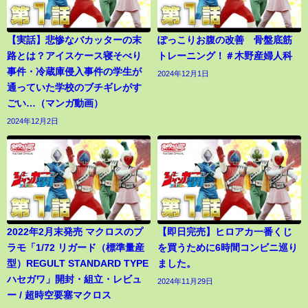
【実話】悲惨なバカッターの末
ぽっこりお腹の改善 骨盤底筋
路とは？アイスケース寝そべり
トレーニング！＃木野産婦人科
事件・冷蔵庫侵入事件の学生が
2024年12月1日
通っていた学校のブチギレがす
ごい…（マンガ動画）
2024年12月2日
2022年2月末発売 マクロスのプ
【即日完売】ヒロアカ一番くじ
ラモ「1/72 リガード（標準量産
を買うために6時間コンビニ巡り
型）REGULT STANDARD TYPE
ました。
ハセガワ」開封・組立・レビュ
2024年11月29日
ー / 超時空要塞マクロス