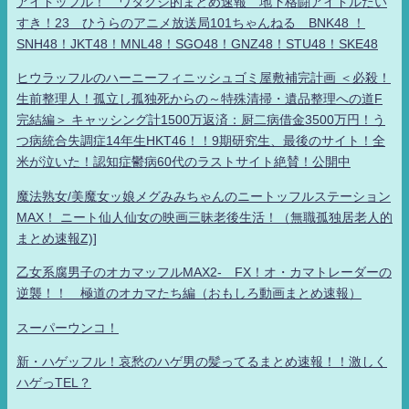
アイドッフル！ ワタクシ的まとめ速報 地下格闘アイドルだい
すき！23 ひうらのアニメ放送局101ちゃんねる BNK48 ！
SNH48！JKT48！MNL48！SGO48！GNZ48！STU48！SKE48
ヒウラッフルのハーニーフィニッシュゴミ屋敷補完計画 ＜必殺！
生前整理人！孤立し孤独死からの～特殊清掃・遺品整理への道F
完結編＞ キャッシング計1500万返済：厨二病借金3500万円！う
つ病統合失調症14年生HKT46！！9期研究生、最後のサイト！全
米が泣いた！認知症鬱病60代のラストサイト絶賛！公開中
魔法熟女/美魔女ッ娘メグみみちゃんのニートッフルステーション
MAX！ ニート仙人仙女の映画三昧老後生活！（無職孤独居老人的
まとめ速報Z)]
乙女系腐男子のオカマッフルMAX2- FX！オ・カマトレーダーの
逆襲！！ 極道のオカマたち編（おもしろ動画まとめ速報）
スーパーウンコ！
新・ハゲッフル！哀愁のハゲ男の髪ってるまとめ速報！！激しく
ハゲっTEL？