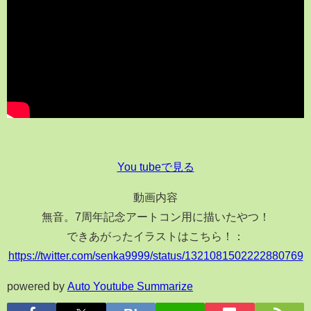
You tubeで見る
動画内容
無音。7周年記念アートコン用に描いたやつ！
できあがったイラストはこちら！：
https://twitter.com/senka9999/status/1321081502222880769
powered by
Auto Youtube Summarize