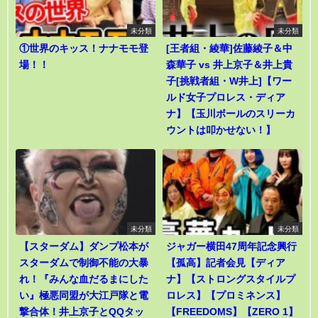
未分類
未分類
①世界のキッス！ナナモモ登
[王者組・綾華]佐藤綾子＆中
場！！
森華子 vs 井上京子＆井上貴
子[挑戦者組・W井上]【ワー
ルド女子プロレス・ディア
ナ】【玉川ボールのスリーカ
ウントは叩かせない！】
未分類
未分類
【スターダム】ダンプ松本が
ジャガー横田47周年記念興行
スターダムで制御不能の大暴
【孤高】記者会見【ディア
れ！『みんな血だるまにした
ナ】【ストロングスタイルプ
い』極悪同盟が大江戸隊と電
ロレス】【プロミネンス】
撃合体！井上京子とQQタッ
【FREEDOMS】【ZERO 1】