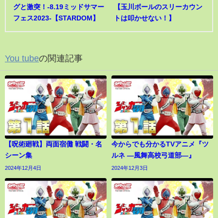
グと激突！-8.19ミッドサマー
【玉川ボールのスリーカウン
フェス2023-【STARDOM】
トは叩かせない！】
You tube
の関連記事
【呪術廻戦】両面宿儺 戦闘・名
今からでも分かるTVアニメ『ツ
シーン集
ルネ ―風舞高校弓道部―』
2024年12月4日
2024年12月3日