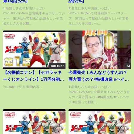
第16話[公式]
話[公式]
1:名無しさん＠お腹いっぱい
1:名無しさん＠お腹いっぱい
2025.09.22(Mon) 獣電戦隊キョウリュウジ
2025.06.02(Mon) 特命戦隊ゴーバスター
ャー 第16話って動画が話題らしいぞ 2:
ズ 第33話って動画が話題らしいぞ 2:名
名無しさん＠お腹...
無しさん＠お腹いっ...
You tube
AI
【名探偵コナン】【セガラッキ
今週発売！みんなどうすんの？
ーくじオンライン】1万円分初チ
両方買うの？#特撮改造 #ヘイパ
ャレンジ♪
ウチ #特撮
You tubeで見る 動画内容...
1:名無しさん＠お腹いっぱい
2026.01.25(Sun) 今週発売！みんなどうす
んの？両方買うの？#特撮改造 #ヘイパウ
チ #特撮って動画...