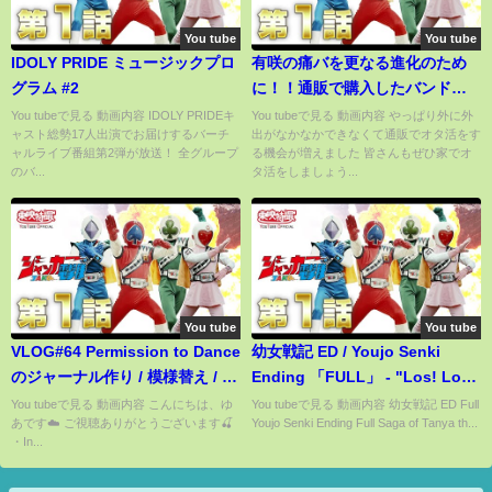
You tube
You tube
IDOLY PRIDE ミュージックプロ
有咲の痛バを更なる進化のため
グラム #2
に！！通販で購入したバンドリ
グッズ紹介していく！「バンド
You tubeで見る 動画内容 IDOLY PRIDEキ
You tubeで見る 動画内容 やっぱり外に外
ャスト総勢17人出演でお届けするバーチ
出がなかなかできなくて通販でオタ活をす
リ ガルパ」
ャルライブ番組第2弾が放送！ 全グループ
る機会が増えました 皆さんもぜひ家でオ
のバ...
タ活をしましょう...
You tube
You tube
VLOG#64 Permission to Dance
幼女戦記 ED / Youjo Senki
のジャーナル作り / 模様替え / オ
Ending 「FULL」 - "Los! Los!
タクの日常
Los!" - Tanya Degurechaff (悠
You tubeで見る 動画内容 こんにちは、ゆ
You tubeで見る 動画内容 幼女戦記 ED Full
あです☁️ ご視聴ありがとうございます🍒
Youjo Senki Ending Full Saga of Tanya th...
木 碧)
・In...