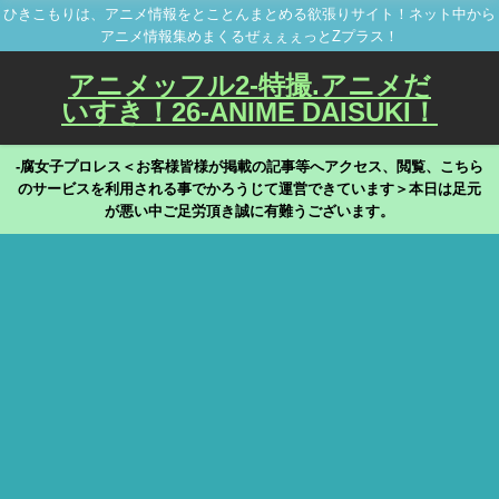
ひきこもりは、アニメ情報をとことんまとめる欲張りサイト！ネット中から
アニメ情報集めまくるぜぇぇぇっとZプラス！
アニメッフル2-特撮.アニメだ
いすき！26-ANIME DAISUKI！
-腐女子プロレス＜お客様皆様が掲載の記事等へアクセス、閲覧、こちら
のサービスを利用される事でかろうじて運営できています＞本日は足元
が悪い中ご足労頂き誠に有難うございます。