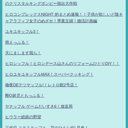
のクリスタルキングボンビー脱出大作戦
ヒロコンプレックスNIGHT 的まとめ速報！！子供が欲しいど陰キ
ャアラフィフ女子のめざせ！専業主婦！婚活計画編
ユキユキッフル3！
萌えっふる！
天にまします我ら！
ヒロシッフル！ヒロシデース山さんのリフォームひとりDIY！！
ヒロユキユキッフルMAX！スーパークッキング！
徹夜DEテツヤッフル!！レトロ館2号店！
剛Q超児ともっふる！
ヤナッフル ゲームだいすき6！放送局
ヒウラー総統の野望
三代目 ユキユキッフル 花のひうら組! 見参！