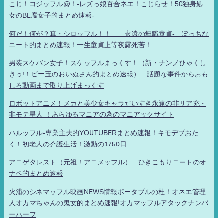
こじ！コジッフル@！-レズっ娘百合ネエ！こじらせ！50独身処
女のBL腐女子的まとめ速報-
何だ！何が？真・シロッフル！！ 永遠の無職童貞- ぼっちな
ニート的まとめ速報！一生童貞上等夜露死苦！
男装スケバン女子！スケッフルまっくす！（新・ナンノひゃくし
きっ!！ビー玉のおいぬさん的まとめ速報） 話題な事件からおも
しろ動画まで取り上げまっくす
ロボットアニメ！メカと美少女キャラだいすき永遠の非リア充・
非モテ星人 ！あらゆるマニアの為のマニアックサイト
ハルッフル-専業主夫的YOUTUBERまとめ速報！キモデブおた
く！初老人の介護生活！激動の1750日
アニゲタレスト（元祖！アニメッフル） ひきこもりニートのオ
ナベ的まとめ速報
火浦のシネマッフル映画NEWS情報ポータブルの杜！オネエ管理
人オカマちゃんの鬼女的まとめ速報!オカマッフルアタックナンバ
ーハーフ