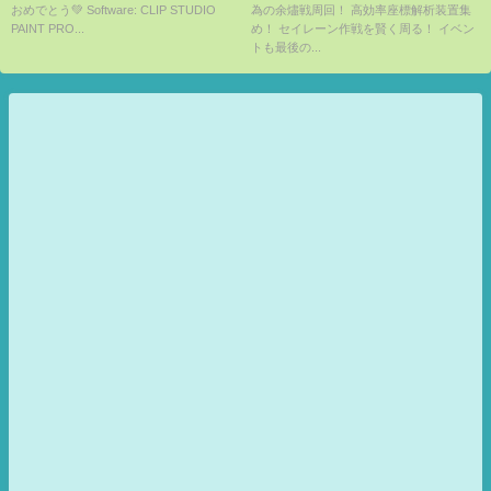
おめでとう💚 Software: CLIP STUDIO
為の余燼戦周回！ 高効率座標解析装置集
る高効率収集！ 【アズールレー
PAINT PRO...
め！ セイレーン作戦を賢く周る！ イベン
ン】 【Azur Lane】 【碧藍航
トも最後の...
線】