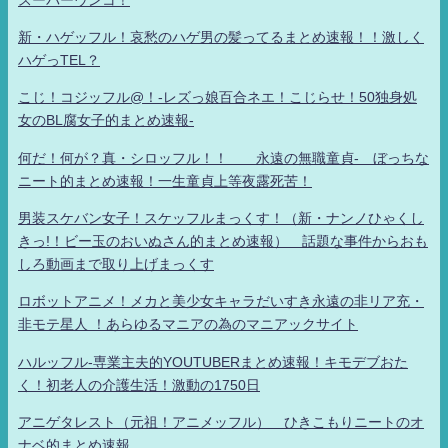
新・ハゲッフル！哀愁のハゲ男の髪ってるまとめ速報！！激しく
ハゲっTEL？
こじ！コジッフル@！-レズっ娘百合ネエ！こじらせ！50独身処
女のBL腐女子的まとめ速報-
何だ！何が？真・シロッフル！！ 永遠の無職童貞- ぼっちな
ニート的まとめ速報！一生童貞上等夜露死苦！
男装スケバン女子！スケッフルまっくす！（新・ナンノひゃくし
きっ!！ビー玉のおいぬさん的まとめ速報） 話題な事件からおも
しろ動画まで取り上げまっくす
ロボットアニメ！メカと美少女キャラだいすき永遠の非リア充・
非モテ星人 ！あらゆるマニアの為のマニアックサイト
ハルッフル-専業主夫的YOUTUBERまとめ速報！キモデブおた
く！初老人の介護生活！激動の1750日
アニゲタレスト（元祖！アニメッフル） ひきこもりニートのオ
ナベ的まとめ速報