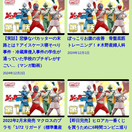
【実話】悲惨なバカッターの末
ぽっこりお腹の改善 骨盤底筋
路とは？アイスケース寝そべり
トレーニング！＃木野産婦人科
事件・冷蔵庫侵入事件の学生が
2024年12月1日
通っていた学校のブチギレがす
ごい…（マンガ動画）
2024年12月2日
2022年2月末発売 マクロスのプ
【即日完売】ヒロアカ一番くじ
ラモ「1/72 リガード（標準量産
を買うために6時間コンビニ巡り