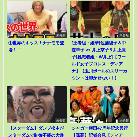
未分類
未分類
①世界のキッス！ナナモモ登
[王者組・綾華]佐藤綾子＆中
場！！
森華子 vs 井上京子＆井上貴
子[挑戦者組・W井上]【ワー
ルド女子プロレス・ディア
ナ】【玉川ボールのスリーカ
ウントは叩かせない！】
未分類
未分類
【スターダム】ダンプ松本が
ジャガー横田47周年記念興行
スターダムで制御不能の大暴
【孤高】記者会見【ディア