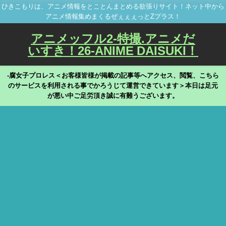
ひきこもりは、アニメ情報をとことんまとめる欲張りサイト！ネット中から
アニメ情報集めまくるぜぇぇぇっとZプラス！
アニメッフル2-特撮.アニメだ
いすき！26-ANIME DAISUKI！
-腐女子プロレス＜お客様皆様が掲載の記事等へアクセス、閲覧、こちら
のサービスを利用される事でかろうじて運営できています＞本日は足元
が悪い中ご足労頂き誠に有難うございます。