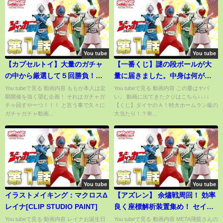
You tube
You tube
【カプセルトイ】大量のガチャ
【一番くじ】謎の段ボールが大
の中から厳選して５回勝負！
量に届きました。中身は何が入
【ももかチャンネル】
ってる？（一番くじ、一番賞、
You tubeで見る 動画内容 ももか本人は定
You tubeで見る 動画内容 この量はヤバ
期開催を強く望む企画！ それはガチャガ
い。 動画に出てきたクジはこちら↓↓↓↓
フィギュア開封）
チャ回すやーつ！！！ と言う事で久々に
【くじ】ダイヤのＡ！特大ホームラン級の
ガチャガチャ動画...
大当たり！？奇...
You tube
You tube
イラストメイキング：マクロスΔ
【アズレン】 余燼戦周回！ 効率
レイナ[CLIP STUDIO PAINT]
良く座標解析装置集め！ セイレ
ーン作戦、１マップで終わらせ
You tubeで見る 動画内容 レイナお誕生日
You tubeで見る 動画内容 META飛龍さんの