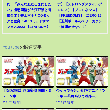
れ！『みんな血だるまにした
ナ】【ストロングスタイルプ
い』極悪同盟が大江戸隊と電
ロレス】【プロミネンス】
撃合体！井上京子とQQタッ
【FREEDOMS】【ZERO 1】
グと激突！-8.19ミッドサマー
【玉川ボールのスリーカウン
フェス2023-【STARDOM】
トは叩かせない！】
You tube
の関連記事
【呪術廻戦】両面宿儺 戦闘・名
今からでも分かるTVアニメ『ツ
シーン集
ルネ ―風舞高校弓道部―』
2024年12月4日
2024年12月3日