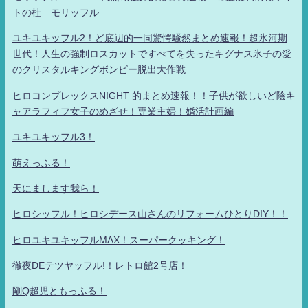
トの杜 モリッフル
ユキユキッフル2！ど底辺的一同驚愕騒然まとめ速報！超氷河期
世代！人生の強制ロスカットですべてを失ったキグナス氷子の愛
のクリスタルキングボンビー脱出大作戦
ヒロコンプレックスNIGHT 的まとめ速報！！子供が欲しいど陰キ
ャアラフィフ女子のめざせ！専業主婦！婚活計画編
ユキユキッフル3！
萌えっふる！
天にまします我ら！
ヒロシッフル！ヒロシデース山さんのリフォームひとりDIY！！
ヒロユキユキッフルMAX！スーパークッキング！
徹夜DEテツヤッフル!！レトロ館2号店！
剛Q超児ともっふる！