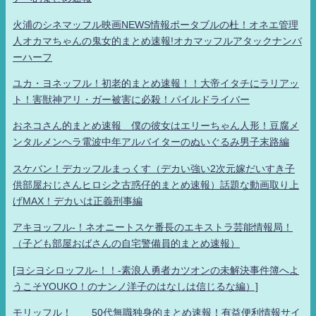
火浦のシネマッフル映画NEWS情報ポータブルの杜！オネエ管理
人オカマちゃんの鬼女的まとめ速報!オカマッフルアタックナンバ
ーハーフ
ユカ・ヨネッフル！初老的まとめ速報！！大帝イタチにラリアッ
ト！害獣神アリ・ガー被害に必殺！パイルドライバー
おネコさん的まとめ速報 僕の彼女はエリーちゃん人形！豆腐メ
ンタルメンヘラ電波中年アルバイターのぬいぐるみ男子末路編
スケバン！デカッフルまっくす（デカい強い2次元嫁だいすき子
供部屋おじさんヒロシ之古惑仔的まとめ速報）話題な動画取り上
げMAX！デカいは正義刑事編
アキヨッフル-！ネオニートスケ番長のエキストラ芸能情報局！
（子ども部屋おばさんの自宅警備員的まとめ速報）
[ヨシヨシロッフル-！！-素浪人勇者カツオンの未解決事件簿へよ
うこそYOUKO！のナンノ洋子のはなしは信じるな編）]
モリッフル！ 50代無職独身的まとめ速報！有益便利情報サイ