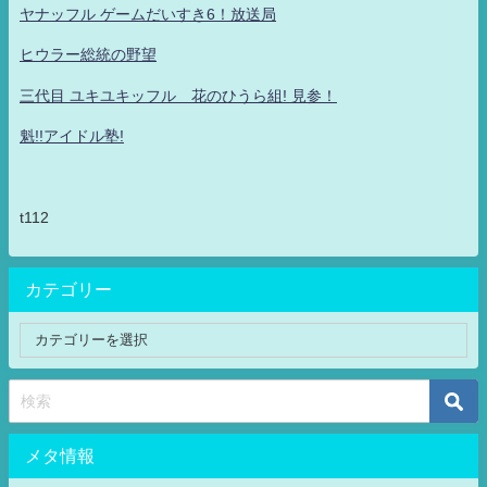
ヤナッフル ゲームだいすき6！放送局
ヒウラー総統の野望
三代目 ユキユキッフル 花のひうら組! 見参！
魁!!アイドル塾!
t112
カテゴリー
メタ情報