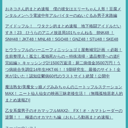
おネコさん的まとめ速報 僕の彼女はエリーちゃん人形！豆腐メ
ンタルメンヘラ電波中年アルバイターのぬいぐるみ男子末路編
アイドッフル！ ワタクシ的まとめ速報 地下格闘アイドルだい
すき！23 ひうらのアニメ放送局101ちゃんねる BNK48 ！
SNH48！JKT48！MNL48！SGO48！GNZ48！STU48！SKE48
ヒウラッフルのハーニーフィニッシュゴミ屋敷補完計画 ＜必殺！
生前整理人！孤立し孤独死からの～特殊清掃・遺品整理への道F
完結編＞ キャッシング計1500万返済：厨二病借金3500万円！う
つ病統合失調症14年生HKT46！！9期研究生、最後のサイト！全
米が泣いた！認知症鬱病60代のラストサイト絶賛！公開中
魔法熟女/美魔女ッ娘メグみみちゃんのニートッフルステーション
MAX！ ニート仙人仙女の映画三昧老後生活！（無職孤独居老人的
まとめ速報Z)]
乙女系腐男子のオカマッフルMAX2- FX！オ・カマトレーダーの
逆襲！！ 極道のオカマたち編（おもしろ動画まとめ速報）
スーパーウンコ！