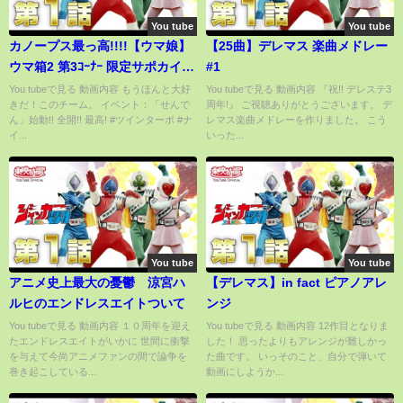
You tube
You tube
カノープス最っ高!!!!【ウマ娘】
【25曲】デレマス 楽曲メドレー
ウマ箱2 第3ｺｰﾅｰ 限定サポカイベ
#1
ント
You tubeで見る 動画内容 もうほんと大好
You tubeで見る 動画内容 『祝!! デレステ3
きだ！このチーム。 イベント：「せんで
周年!』 ご視聴ありがとうございます。 デ
ん」始動!! 全開!! 最高! #ツインターボ #ナ
レマス楽曲メドレーを作りました。 こう
イ...
いった...
You tube
You tube
アニメ史上最大の憂鬱 涼宮ハ
【デレマス】in fact ピアノアレ
ルヒのエンドレスエイトついて
ンジ
You tubeで見る 動画内容 １０周年を迎え
You tubeで見る 動画内容 12作目となりま
たエンドレスエイトがいかに 世間に衝撃
した！ 思ったよりもアレンジが難しかっ
を与えて今尚アニメファンの間で論争を
た曲です。 いっそのこと、自分で弾いて
巻き起こしている...
動画にしようか...