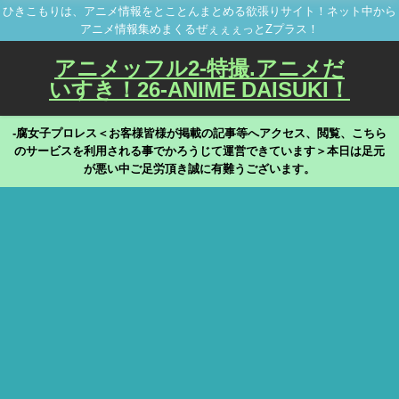
ひきこもりは、アニメ情報をとことんまとめる欲張りサイト！ネット中から
アニメ情報集めまくるぜぇぇぇっとZプラス！
アニメッフル2-特撮.アニメだ
いすき！26-ANIME DAISUKI！
-腐女子プロレス＜お客様皆様が掲載の記事等へアクセス、閲覧、こちら
のサービスを利用される事でかろうじて運営できています＞本日は足元
が悪い中ご足労頂き誠に有難うございます。