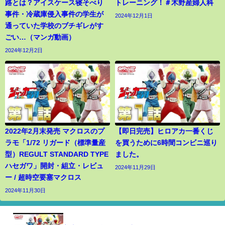
路とは？アイスケース寝そべり
トレーニング！＃木野産婦人科
事件・冷蔵庫侵入事件の学生が
2024年12月1日
通っていた学校のブチギレがす
ごい…（マンガ動画）
2024年12月2日
2022年2月末発売 マクロスのプ
【即日完売】ヒロアカ一番くじ
ラモ「1/72 リガード（標準量産
を買うために6時間コンビニ巡り
型）REGULT STANDARD TYPE
ました。
ハセガワ」開封・組立・レビュ
2024年11月29日
ー / 超時空要塞マクロス
2024年11月30日