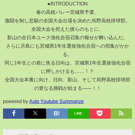
●INTRODUCTION
春の高校バレー宮城県予選、
激闘を制し悲願の全国大会出場を決めた烏野高校排球部。
全国大会を控えた彼らのもとに、
影山の全日本ユース強化合宿召集の報せが舞い込んだ。
さらに月島にも宮城県1年生選抜強化合宿への招集がかか
る。
同じ1年生との差に焦る日向は、宮城県1年生選抜強化合宿
に押しかけるも……！？
全国大会本番に向け、日向、影山、そして烏野高校排球部
の更なる挑戦が始まる⸺！！
powered by
Auto Youtube Summarize
LINE