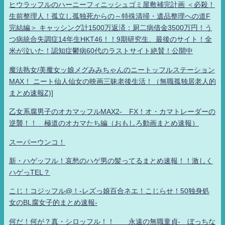
ヒウラッフルのハーニーフィニッシュゴミ屋敷補完計画 ＜必殺！
生前整理人！孤立し孤独死からの～特殊清掃・遺品整理への道F
完結編＞ キャッシング計1500万返済：厨二病借金3500万円！う
つ病統合失調症14年生HKT46！！9期研究生、最後のサイト！全
米が泣いた！認知症鬱病60代のラストサイト絶賛！公開中
魔法熟女/美魔女ッ娘メグみみちゃんのニートッフルステーション
MAX！ ニート仙人仙女の映画三昧老後生活！（無職孤独居老人的
まとめ速報Z)]
乙女系腐男子のオカマッフルMAX2- FX！オ・カマトレーダーの
逆襲！！ 極道のオカマたち編（おもしろ動画まとめ速報）
スーパーウンコ！
新・ハゲッフル！哀愁のハゲ男の髪ってるまとめ速報！！激しく
ハゲっTEL？
こじ！コジッフル@！-レズっ娘百合ネエ！こじらせ！50独身処
女のBL腐女子的まとめ速報-
何だ！何が？真・シロッフル！！ 永遠の無職童貞- ぼっちな