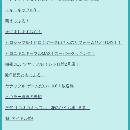
ユキユキッフル3！
萌えっふる！
天にまします我ら！
ヒロシッフル！ヒロシデース山さんのリフォームひとりDIY！！
ヒロユキユキッフルMAX！スーパークッキング！
徹夜DEテツヤッフル!！レトロ館2号店！
剛Q超児ともっふる！
ヤナッフル ゲームだいすき6！放送局
ヒウラー総統の野望
三代目 ユキユキッフル 花のひうら組! 見参！
魁!!アイドル塾!