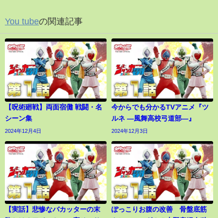
You tube
の関連記事
【呪術廻戦】両面宿儺 戦闘・名
今からでも分かるTVアニメ『ツ
シーン集
ルネ ―風舞高校弓道部―』
2024年12月4日
2024年12月3日
【実話】悲惨なバカッターの末
ぽっこりお腹の改善 骨盤底筋