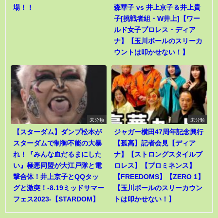
場！！
森華子 vs 井上京子＆井上貴
子[挑戦者組・W井上]【ワー
ルド女子プロレス・ディア
ナ】【玉川ボールのスリーカ
ウントは叩かせない！】
未分類
未分類
【スターダム】ダンプ松本が
ジャガー横田47周年記念興行
スターダムで制御不能の大暴
【孤高】記者会見【ディア
れ！『みんな血だるまにした
ナ】【ストロングスタイルプ
い』極悪同盟が大江戸隊と電
ロレス】【プロミネンス】
撃合体！井上京子とQQタッ
【FREEDOMS】【ZERO 1】
グと激突！-8.19ミッドサマー
【玉川ボールのスリーカウン
フェス2023-【STARDOM】
トは叩かせない！】