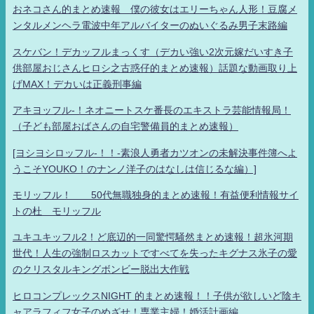
おネコさん的まとめ速報 僕の彼女はエリーちゃん人形！豆腐メ
ンタルメンヘラ電波中年アルバイターのぬいぐるみ男子末路編
スケバン！デカッフルまっくす（デカい強い2次元嫁だいすき子
供部屋おじさんヒロシ之古惑仔的まとめ速報）話題な動画取り上
げMAX！デカいは正義刑事編
アキヨッフル-！ネオニートスケ番長のエキストラ芸能情報局！
（子ども部屋おばさんの自宅警備員的まとめ速報）
[ヨシヨシロッフル-！！-素浪人勇者カツオンの未解決事件簿へよ
うこそYOUKO！のナンノ洋子のはなしは信じるな編）]
モリッフル！ 50代無職独身的まとめ速報！有益便利情報サイ
トの杜 モリッフル
ユキユキッフル2！ど底辺的一同驚愕騒然まとめ速報！超氷河期
世代！人生の強制ロスカットですべてを失ったキグナス氷子の愛
のクリスタルキングボンビー脱出大作戦
ヒロコンプレックスNIGHT 的まとめ速報！！子供が欲しいど陰キ
ャアラフィフ女子のめざせ！専業主婦！婚活計画編