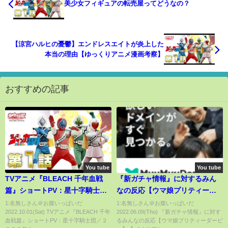
美少女フィギュアの転売屋ってどうなの？
【涼宮ハルヒの憂鬱】エンドレスエイトが炎上した
本当の理由【ゆっくりアニメ漫画考察】
おすすめの記事
You tube
You tube
TVアニメ『BLEACH 千年血戦
『新ガチャ情報』に対するみん
篇』ショートPV：星十字騎士団
なの反応【ウマ娘プリティーダ
／２０２２年１０月１０日テレ
ービー】【 イナリワン & アドマ
1:名無しさん＠お腹いっぱいだ
1:名無しさん＠お腹いっぱいだ
2022.10.01(Sat) TVアニメ『BLEACH 千年
2022.06.09(Thu) 『新ガチャ情報』に対す
ビ東京系列ほかにて放送開始
イヤベガ & サクラチヨノオー
血戦篇』ショートPV：星十字騎士団／２
るみんなの反応【ウマ娘プリティーダービ
etc. 】