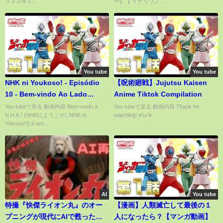
０２２年１...
ー】【 イナリワン...
You tube
You tube
NHK ni Youkoso! - Episódio
【呪術廻戦】Jujutsu Kaisen
10 - Bem-vindo Ao Lado
Anime Tiktok Compilation
Negro!
You tubeで見る 動画内容 Bem-vindo à
You tubeで見る 動画内容 Thank for
N.H.K.! (NHKにようこそ!, NHK ni
watching! ฅ'ω'ฅ...
Yōkoso!?) é um...
AI
You tube
特撮『快傑ライオン丸』のオー
【漫画】人類滅亡して最後の１
プニングが現代にAIで甦った
人になったら？【マンガ動画】