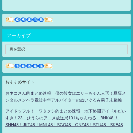
アーカイブ
おすすめサイト
おネコさん的まとめ速報 僕の彼女はエリーちゃん人形！豆腐メ
ンタルメンヘラ電波中年アルバイターのぬいぐるみ男子末路編
アイドッフル！ ワタクシ的まとめ速報 地下格闘アイドルだい
すき！23 ひうらのアニメ放送局101ちゃんねる BNK48 ！
SNH48！JKT48！MNL48！SGO48！GNZ48！STU48！SKE48