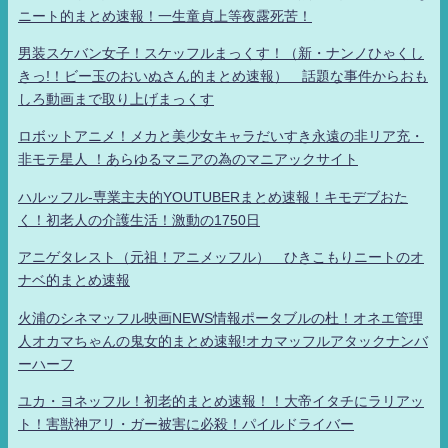
ニート的まとめ速報！一生童貞上等夜露死苦！
男装スケバン女子！スケッフルまっくす！（新・ナンノひゃくし
きっ!！ビー玉のおいぬさん的まとめ速報） 話題な事件からおも
しろ動画まで取り上げまっくす
ロボットアニメ！メカと美少女キャラだいすき永遠の非リア充・
非モテ星人 ！あらゆるマニアの為のマニアックサイト
ハルッフル-専業主夫的YOUTUBERまとめ速報！キモデブおた
く！初老人の介護生活！激動の1750日
アニゲタレスト（元祖！アニメッフル） ひきこもりニートのオ
ナベ的まとめ速報
火浦のシネマッフル映画NEWS情報ポータブルの杜！オネエ管理
人オカマちゃんの鬼女的まとめ速報!オカマッフルアタックナンバ
ーハーフ
ユカ・ヨネッフル！初老的まとめ速報！！大帝イタチにラリアッ
ト！害獣神アリ・ガー被害に必殺！パイルドライバー