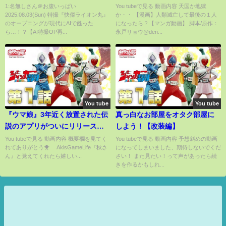
ら…！？【AI特撮OP再現】🦁🎥
1:名無しさん＠お腹いっぱい
You tubeで見る 動画内容 天国か地獄
2025.08.03(Sun) 特撮『快傑ライオン丸』
か・・ 【漫画】人類滅亡して最後の１人
のオープニングが現代にAIで甦った
になったら？【マンガ動画】 脚本/原作：
ら…！？【AI特撮OP再...
永戸リョウ@den...
You tube
You tube
『ウマ娘』3年近く放置された伝
真っ白なお部屋をオタク部屋に
説のアプリがついにリリース！
しよう！【改装編】
遅れの原因は権利関係？ファン
You tubeで見る 動画内容 概要欄を見てく
You tubeで見る 動画内容 予想斜めの動画
れてありがとう🐥 AkisGameLife『秋さ
になってしまいました、期待しないでくだ
を支えた爆笑まとめサイトネタ
ん』と覚えてくれたら嬉しい...
さい！ また見たい！って声があったら続
が面白いｗｗｗ
きを作るかもしれ...