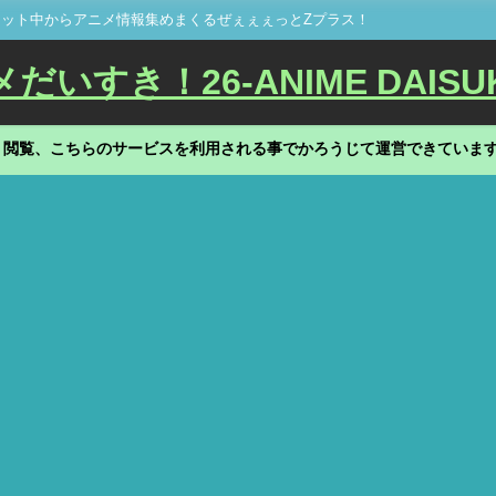
ット中からアニメ情報集めまくるぜぇぇぇっとZプラス！
いすき！26-ANIME DAISU
、閲覧、こちらのサービスを利用される事でかろうじて運営できていま