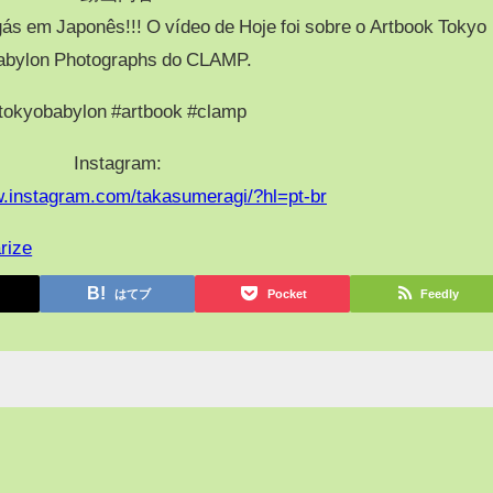
ás em Japonês!!! O vídeo de Hoje foi sobre o Artbook Tokyo
abylon Photographs do CLAMP.
tokyobabylon #artbook #clamp
Instagram:
w.instagram.com/takasumeragi/?hl=pt-br
rize
はてブ
Pocket
Feedly