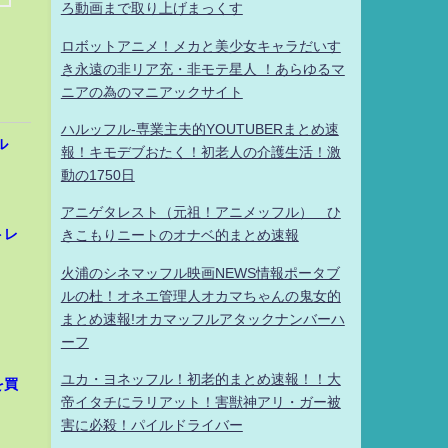
ろ動画まで取り上げまっくす
ロボットアニメ！メカと美少女キャラだいす
き永遠の非リア充・非モテ星人 ！あらゆるマ
ニアの為のマニアックサイト
ハルッフル-専業主夫的YOUTUBERまとめ速
ル
報！キモデブおたく！初老人の介護生活！激
動の1750日
アニゲタレスト（元祖！アニメッフル） ひ
トレ
きこもりニートのオナベ的まとめ速報
火浦のシネマッフル映画NEWS情報ポータブ
ルの杜！オネエ管理人オカマちゃんの鬼女的
まとめ速報!オカマッフルアタックナンバーハ
ーフ
ユカ・ヨネッフル！初老的まとめ速報！！大
を買
帝イタチにラリアット！害獣神アリ・ガー被
害に必殺！パイルドライバー