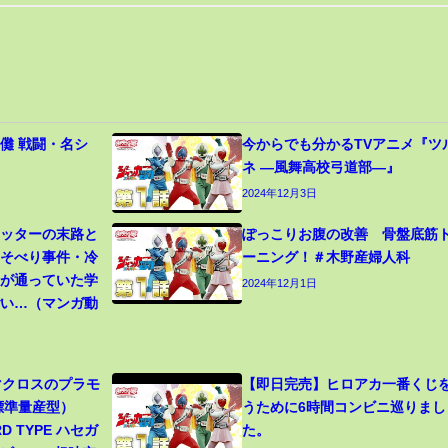
儺 戦闘・名シ
今からでも分かるTVアニメ『ツ
ネ ―風舞高校弓道部―』
2024年12月3日
カッターの末路と
ぽっこりお腹の改善 骨盤底筋
寝そべり事件・冷
ーニング！＃木野産婦人科
生が通っていた学
2024年12月1日
ごい…（マンガ動
 マクロスのプラモ
【即日完売】ヒロアカ一番くじ
（標準量産型）
うために6時間コンビニ巡りまし
RD TYPE ハセガ
た。