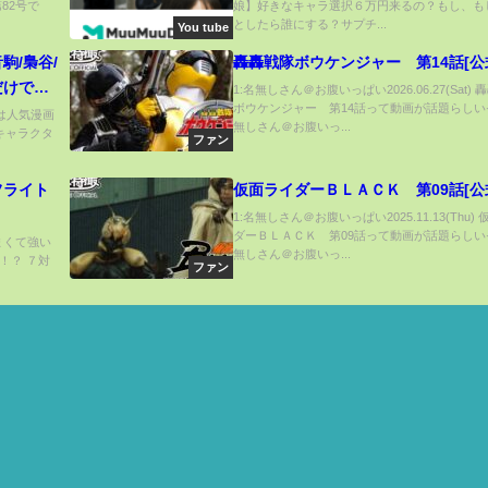
82号で
娘】好きなキャラ選択６万円来るの？もし、も
っちんTV ウマ娘プリティーダービ
としたら誰にする？サプチ...
You tube
とめ SSR安心沢さん動画も上げてま
駒/梟谷/
轟轟戦隊ボウケンジャー 第14話[公
だけでな
1:名無しさん＠お腹いっぱい2026.06.27(Sat)
ボウケンジャー 第14話って動画が話題らしいぞ
まで全話
日は人気漫画
無しさん＠お腹いっ...
キャラクタ
ファン
フライト
仮面ライダーＢＬＡＣＫ 第09話[公
1:名無しさん＠お腹いっぱい2025.11.13(Thu)
ダーＢＬＡＣＫ 第09話って動画が話題らしいぞ
うまくて強い
無しさん＠お腹いっ...
！？ ７対
ファン