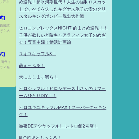
し選ぶ
め速報！超氷河期世代！人生の強制ロスカッ
ー攻略ま
トですべてを失ったキグナス氷子の愛のクリ
す！
スタルキングボンビー脱出大作戦
式]
 轟轟戦隊
ヒロコンプレックスNIGHT 的まとめ速報！！
 2:名
子供が欲しいど陰キャアラフィフ女子のめざ
せ！専業主婦！婚活計画編
ユキユキッフル3！
式]
 仮面ライ
萌えっふる！
 2:名
天にまします我ら！
ヒロシッフル！ヒロシデース山さんのリフォ
ームひとりDIY！！
ヒロユキユキッフルMAX！スーパークッキン
グ！
徹夜DEテツヤッフル!！レトロ館2号店！
剛Q超児ともっふる！