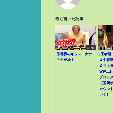
最近書いた記事
未分類
①世界のキッス！ナナ
[王者組
モモ登場！！
＆中森華
＆井上貴
W井上]
プロレ
【玉川
カウン
い！】