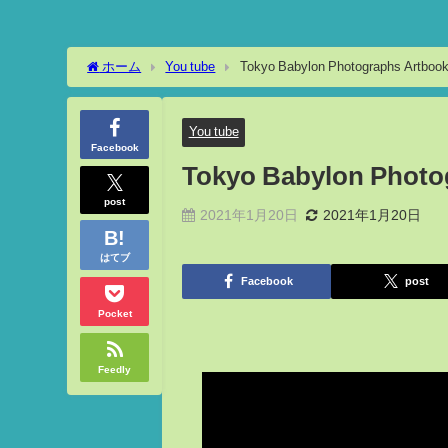
ホーム
You tube
Tokyo Babylon Photographs Artbo
You tube
Facebook
Tokyo Babylon Phot
post
2021年1月20日
2021年1月20日
はてブ
Facebook
post
Pocket
Feedly