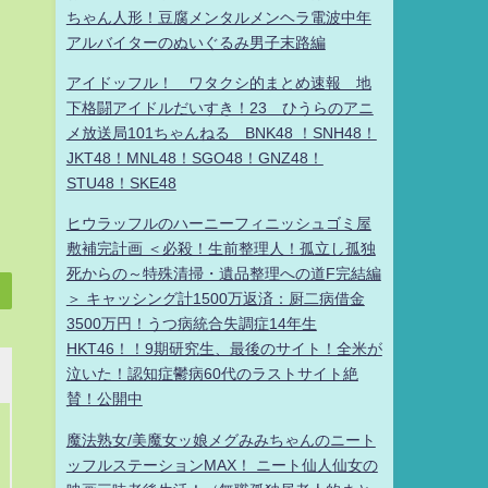
ちゃん人形！豆腐メンタルメンヘラ電波中年
アルバイターのぬいぐるみ男子末路編
アイドッフル！ ワタクシ的まとめ速報 地
下格闘アイドルだいすき！23 ひうらのアニ
メ放送局101ちゃんねる BNK48 ！SNH48！
JKT48！MNL48！SGO48！GNZ48！
STU48！SKE48
ヒウラッフルのハーニーフィニッシュゴミ屋
敷補完計画 ＜必殺！生前整理人！孤立し孤独
死からの～特殊清掃・遺品整理への道F完結編
＞ キャッシング計1500万返済：厨二病借金
3500万円！うつ病統合失調症14年生
HKT46！！9期研究生、最後のサイト！全米が
泣いた！認知症鬱病60代のラストサイト絶
賛！公開中
魔法熟女/美魔女ッ娘メグみみちゃんのニート
ッフルステーションMAX！ ニート仙人仙女の