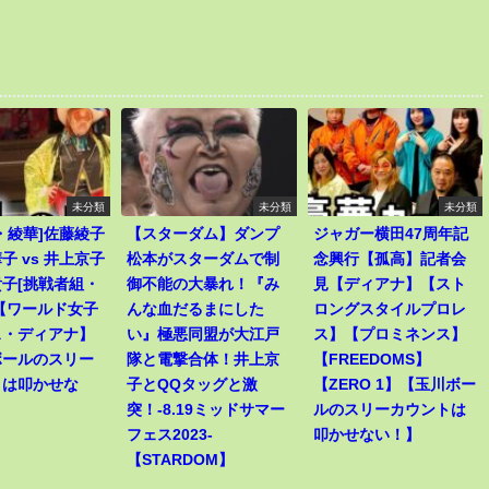
未分類
未分類
未分類
・綾華]佐藤綾子
【スターダム】ダンプ
ジャガー横田47周年記
子 vs 井上京子
松本がスターダムで制
念興行【孤高】記者会
子[挑戦者組・
御不能の大暴れ！『み
見【ディアナ】【スト
【ワールド女子
んな血だるまにした
ロングスタイルプロレ
ス・ディアナ】
い』極悪同盟が大江戸
ス】【プロミネンス】
ボールのスリー
隊と電撃合体！井上京
【FREEDOMS】
トは叩かせな
子とQQタッグと激
【ZERO 1】【玉川ボー
突！-8.19ミッドサマー
ルのスリーカウントは
フェス2023-
叩かせない！】
【STARDOM】