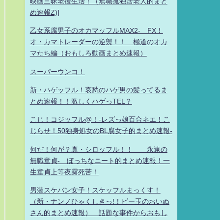
映画三昧老後生活！（無職孤独居老人的まと
め速報Z)]
乙女系腐男子のオカマッフルMAX2- FX！
オ・カマトレーダーの逆襲！！ 極道のオカ
マたち編（おもしろ動画まとめ速報）
スーパーウンコ！
新・ハゲッフル！哀愁のハゲ男の髪ってるま
とめ速報！！激しくハゲっTEL？
こじ！コジッフル@！-レズっ娘百合ネエ！こ
じらせ！50独身処女のBL腐女子的まとめ速報-
何だ！何が？真・シロッフル！！ 永遠の
無職童貞- ぼっちなニート的まとめ速報！一
生童貞上等夜露死苦！
男装スケバン女子！スケッフルまっくす！
（新・ナンノひゃくしきっ!！ビー玉のおいぬ
さん的まとめ速報） 話題な事件からおもし