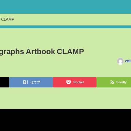
ok CLAMP
ographs Artbook CLAMP
cfe
はてブ
Pocket
Feedly