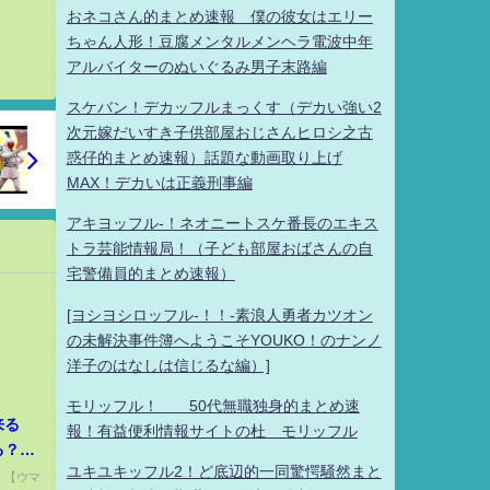
おネコさん的まとめ速報 僕の彼女はエリー
ちゃん人形！豆腐メンタルメンヘラ電波中年
アルバイターのぬいぐるみ男子末路編
スケバン！デカッフルまっくす（デカい強い2
次元嫁だいすき子供部屋おじさんヒロシ之古
惑仔的まとめ速報）話題な動画取り上げ
MAX！デカいは正義刑事編
アキヨッフル-！ネオニートスケ番長のエキス
トラ芸能情報局！（子ども部屋おばさんの自
宅警備員的まとめ速報）
[ヨシヨシロッフル-！！-素浪人勇者カツオン
の未解決事件簿へようこそYOUKO！のナンノ
洋子のはなしは信じるな編）]
モリッフル！ 50代無職独身的まとめ速
来る
報！有益便利情報サイトの杜 モリッフル
る？サ
ユキユキッフル2！ど底辺的一同驚愕騒然まと
ラ/【の
) 【ウマ