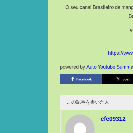
O seu canal Brasileiro de mang
B
#
https://ww
powered by
Auto Youtube Summa
Facebook
post
この記事を書いた人
cfe09312