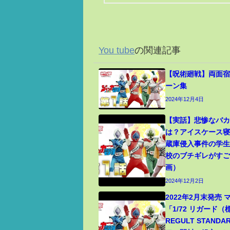
You tube
の関連記事
【呪術廻戦】両面宿
ーン集
2024年12月4日
【実話】悲惨なバ
は？アイスケース
蔵庫侵入事件の学
校のブチギレがす
画）
2024年12月2日
2022年2月末発売
「1/72 リガード
REGULT STANDA