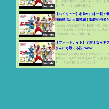
す！ 今週の週刊バルキリーをつくろう！は第
す。 82号では、左腕の組み立...
You tube
【ハイキュー】名前の由来一覧！音
稲荷崎ほか人気校編！動物や地名
い裏設定も大量に発見！【最終話
You tubeで見る 動画内容 【動画内容】 今
「ハイキュー!!」に登場するたくさんの人気
ネタバレ注意】
ーの名前の由来を、音駒・梟...
You tube
【フォートナイト】７対１ならネ
さんにも勝てる説‼︎www
You tubeで見る 動画内容 とんでもなく、
ネフライトさんには手段を選んでいられない
１！ ７人が束になってかかれば...
You tube