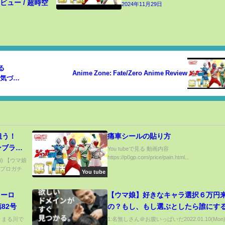
ュー / 超時空
2024年11月29日
る
Anime Zone: Fate/Zero Anime Review
は気づい
ク狙う！
痛車シールの貼り方
ンブラッ
You tubeで見る 動画内容
https://p0gp.com/price/pain.html...
ップロード
i) 【ウマ娘
トプロガチ
プリティー
You tube
リーロ
【ウマ娘】好きなキャラ選択６万円
82号
の？もし、もし選ぶとしたら誰にす
プチケ6万てｗ/ダート示唆/強いキャ
は！まる川で
1:名無しさん＠お腹いっぱいだ2022.01.10(Mon