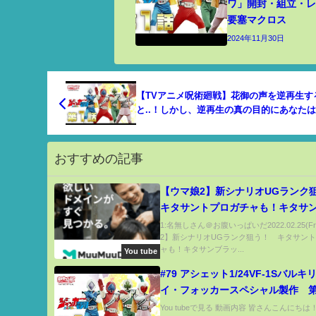
ワ」開封・組立・レビ
要塞マクロス
2024年11月30日
【TVアニメ呪術廻戦】花御の声を逆再生す
と..！しかし、逆再生の真の目的にあなた
ていない!?【矛盾する問題の解決策】
おすすめの記事
【ウマ娘2】新シナリオUGラン
キタサントプロガチャも！キタサ
ク/マチカネタンホイザ/ナリタト
1:名無しさん＠お腹いっぱいだ2022.02.25(Fr
2】新シナリオUGランク狙う！ キタサン
【NottinTV のっちんTV ウマ娘
ャも！キタサンブラッ...
You tube
ダービー】
#79 アシェット1/24VF-1Sバルキ
イ・フォッカースペシャル製作 第
You tubeで見る 動画内容 皆さんこんにち