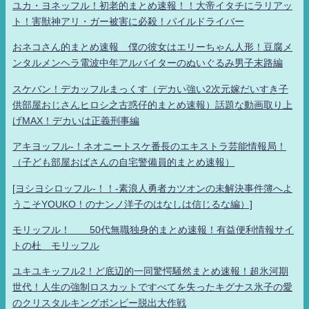
ユカ・ヨネッフル！初老的まとめ速報！！大帝イタチにラリアッ
ト！害獣神アリ・ガー被害に必殺！パイルドライバー
おネコさん的まとめ速報 僕の彼女はエリーちゃん人形！豆腐メ
ンタルメンヘラ電波中年アルバイターのぬいぐるみ男子末路編
スケバン！デカッフルまっくす（デカい強い2次元嫁だいすき子
供部屋おじさんヒロシ之古惑仔的まとめ速報）話題な動画取り上
げMAX！デカいは正義刑事編
アキヨッフル-！ネオニートスケ番長のエキストラ芸能情報局！
（子ども部屋おばさんの自宅警備員的まとめ速報）
[ヨシヨシロッフル-！！-素浪人勇者カツオンの未解決事件簿へよ
うこそYOUKO！のナンノ洋子のはなしは信じるな編）]
モリッフル！ 50代無職独身的まとめ速報！有益便利情報サイ
トの杜 モリッフル
ユキユキッフル2！ど底辺的一同驚愕騒然まとめ速報！超氷河期
世代！人生の強制ロスカットですべてを失ったキグナス氷子の愛
のクリスタルキングボンビー脱出大作戦