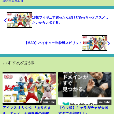
2024年11月30日
18禁フィギュア買ったんだけどめっちゃオススメし
たいからレポする。
【MAD】ハイキュー!!×決戦スピリット
おすすめの記事
You tube
You tube
アイマス ミリシタ 『ありのま
【ウマ娘】キャラガチャが天国
ま、ずっと 天海春香の覚醒エ
すぎて全部欲しい