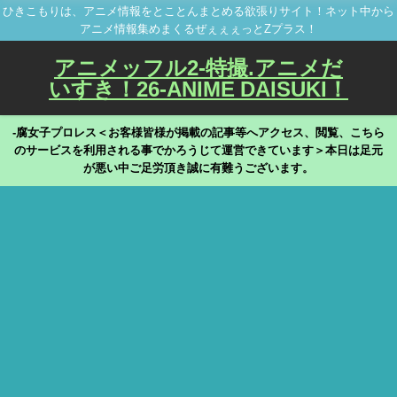
ひきこもりは、アニメ情報をとことんまとめる欲張りサイト！ネット中から
アニメ情報集めまくるぜぇぇぇっとZプラス！
アニメッフル2-特撮.アニメだ
いすき！26-ANIME DAISUKI！
-腐女子プロレス＜お客様皆様が掲載の記事等へアクセス、閲覧、こちら
のサービスを利用される事でかろうじて運営できています＞本日は足元
が悪い中ご足労頂き誠に有難うございます。