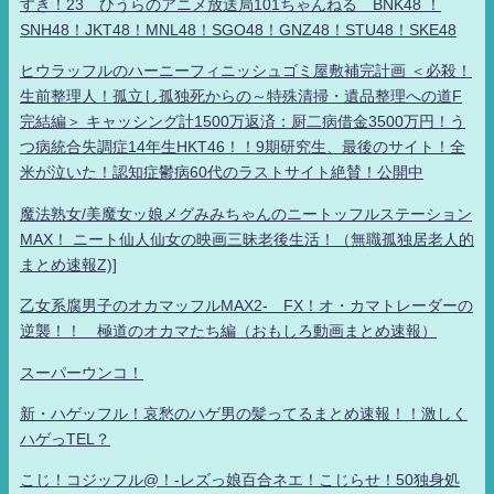
すき！23 ひうらのアニメ放送局101ちゃんねる BNK48 ！
SNH48！JKT48！MNL48！SGO48！GNZ48！STU48！SKE48
ヒウラッフルのハーニーフィニッシュゴミ屋敷補完計画 ＜必殺！
生前整理人！孤立し孤独死からの～特殊清掃・遺品整理への道F
完結編＞ キャッシング計1500万返済：厨二病借金3500万円！う
つ病統合失調症14年生HKT46！！9期研究生、最後のサイト！全
米が泣いた！認知症鬱病60代のラストサイト絶賛！公開中
魔法熟女/美魔女ッ娘メグみみちゃんのニートッフルステーション
MAX！ ニート仙人仙女の映画三昧老後生活！（無職孤独居老人的
まとめ速報Z)]
乙女系腐男子のオカマッフルMAX2- FX！オ・カマトレーダーの
逆襲！！ 極道のオカマたち編（おもしろ動画まとめ速報）
スーパーウンコ！
新・ハゲッフル！哀愁のハゲ男の髪ってるまとめ速報！！激しく
ハゲっTEL？
こじ！コジッフル@！-レズっ娘百合ネエ！こじらせ！50独身処