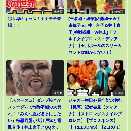
未分類
未分類
①世界のキッス！ナナモモ登
[王者組・綾華]佐藤綾子＆中
場！！
森華子 vs 井上京子＆井上貴
子[挑戦者組・W井上]【ワー
ルド女子プロレス・ディア
ナ】【玉川ボールのスリーカ
ウントは叩かせない！】
未分類
未分類
【スターダム】ダンプ松本が
ジャガー横田47周年記念興行
スターダムで制御不能の大暴
【孤高】記者会見【ディア
れ！『みんな血だるまにした
ナ】【ストロングスタイルプ
い』極悪同盟が大江戸隊と電
ロレス】【プロミネンス】
撃合体！井上京子とQQタッ
【FREEDOMS】【ZERO 1】