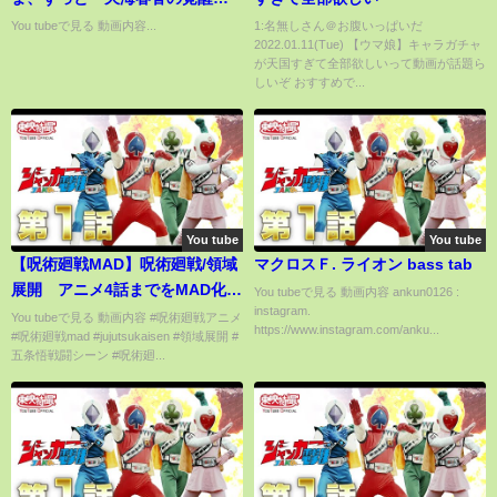
ピソード』
You tubeで見る 動画内容...
1:名無しさん＠お腹いっぱいだ
2022.01.11(Tue) 【ウマ娘】キャラガチャ
が天国すぎて全部欲しいって動画が話題ら
しいぞ おすすめで...
You tube
You tube
【呪術廻戦MAD】呪術廻戦/領域
マクロスＦ. ライオン bass tab
展開 アニメ4話までをMAD化し
You tubeで見る 動画内容 ankun0126 :
instagram.
てみた【ボッカデラベリタ/天
You tubeで見る 動画内容 #呪術廻戦アニメ
https://www.instagram.com/anku...
#呪術廻戦mad #jujutsukaisen #領域展開 #
月】【静止画MAD】【高画質】
五条悟戦闘シーン #呪術廻...