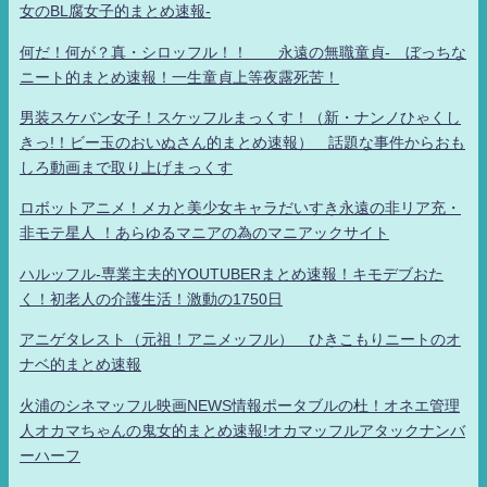
女のBL腐女子的まとめ速報-
何だ！何が？真・シロッフル！！ 永遠の無職童貞- ぼっちな
ニート的まとめ速報！一生童貞上等夜露死苦！
男装スケバン女子！スケッフルまっくす！（新・ナンノひゃくし
きっ!！ビー玉のおいぬさん的まとめ速報） 話題な事件からおも
しろ動画まで取り上げまっくす
ロボットアニメ！メカと美少女キャラだいすき永遠の非リア充・
非モテ星人 ！あらゆるマニアの為のマニアックサイト
ハルッフル-専業主夫的YOUTUBERまとめ速報！キモデブおた
く！初老人の介護生活！激動の1750日
アニゲタレスト（元祖！アニメッフル） ひきこもりニートのオ
ナベ的まとめ速報
火浦のシネマッフル映画NEWS情報ポータブルの杜！オネエ管理
人オカマちゃんの鬼女的まとめ速報!オカマッフルアタックナンバ
ーハーフ