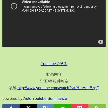
You tubeで見る
動画内容
SKE48 松井玲奈
後編
http://www.youtube.com/watch?v=fH-nAd_BzgQ
powered by
Auto Youtube Summarize