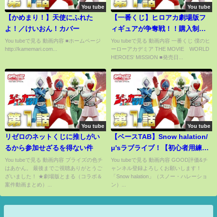
You tube
You tube
【かめまり！】天使にふれた
【一番くじ】ヒロアカ劇場版フ
よ！／けいおん！カバー
ィギュアが争奪戦！！購入制限
５回でまさかの…【僕のヒーロ
You tubeで見る 動画内容 ■ホームページ
You tubeで見る 動画内容 一番くじ 僕のヒ
http://kamemari.com...
ーローアカデミア THE MOVIE WORLD
ーアカデミア】
HEROES‘ MISSION ■発売日...
You tube
You tube
リゼロのネットくじに推しがい
【ベースTAB】Snow halation/
るから参加せざるを得ない件
μ'sラブライブ！【初心者用練習
曲】bass tutorial
You tubeで見る 動画内容 プライズの色チ
You tubeで見る 動画内容 GOOD評価&チ
はあかん。 最後までご視聴ありがとうご
ャンネル登録よろしくお願いします！
ざいました！ ★劇場版とまる（コラボ＆
「Snow halation」（スノー・ハレーショ
案件動画まとめ）...
ン）...