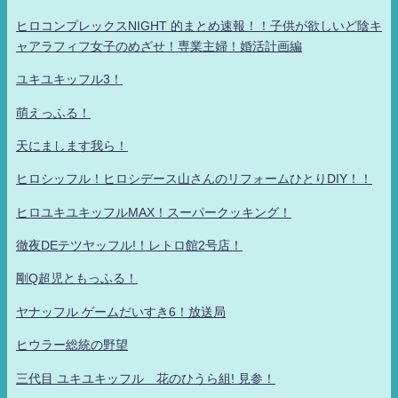
ヒロコンプレックスNIGHT 的まとめ速報！！子供が欲しいど陰キ
ャアラフィフ女子のめざせ！専業主婦！婚活計画編
ユキユキッフル3！
萌えっふる！
天にまします我ら！
ヒロシッフル！ヒロシデース山さんのリフォームひとりDIY！！
ヒロユキユキッフルMAX！スーパークッキング！
徹夜DEテツヤッフル!！レトロ館2号店！
剛Q超児ともっふる！
ヤナッフル ゲームだいすき6！放送局
ヒウラー総統の野望
三代目 ユキユキッフル 花のひうら組! 見参！