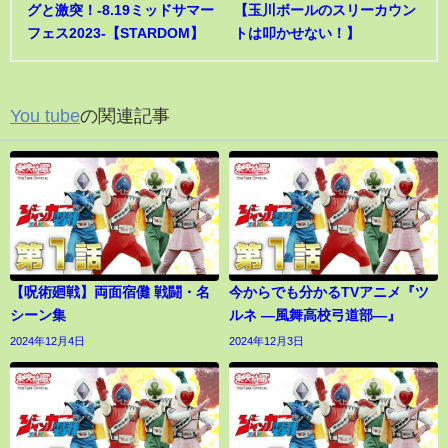
グと激突！-8.19ミッドサマー
【玉川ボールのスリーカウン
フェス2023-【STARDOM】
トは叩かせない！】
You tube
の関連記事
【呪術廻戦】両面宿儺 戦闘・名
今からでも分かるTVアニメ『ツ
シーン集
ルネ ―風舞高校弓道部―』
2024年12月4日
2024年12月3日