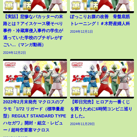
【実話】悲惨なバカッターの末
ぽっこりお腹の改善 骨盤底筋
路とは？アイスケース寝そべり
トレーニング！＃木野産婦人科
事件・冷蔵庫侵入事件の学生が
2024年12月1日
通っていた学校のブチギレがす
ごい…（マンガ動画）
2024年12月2日
2022年2月末発売 マクロスのプ
【即日完売】ヒロアカ一番くじ
ラモ「1/72 リガード（標準量産
を買うために6時間コンビニ巡り
型）REGULT STANDARD TYPE
ました。
ハセガワ」開封・組立・レビュ
2024年11月29日
ー / 超時空要塞マクロス