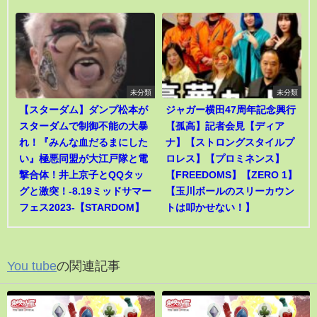
未分類
未分類
【スターダム】ダンプ松本が
ジャガー横田47周年記念興行
スターダムで制御不能の大暴
【孤高】記者会見【ディア
れ！『みんな血だるまにした
ナ】【ストロングスタイルプ
い』極悪同盟が大江戸隊と電
ロレス】【プロミネンス】
撃合体！井上京子とQQタッ
【FREEDOMS】【ZERO 1】
グと激突！-8.19ミッドサマー
【玉川ボールのスリーカウン
フェス2023-【STARDOM】
トは叩かせない！】
You tube
の関連記事