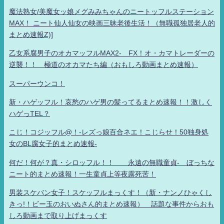
魔法熟女/美魔女ッ娘メグみみちゃんのニートッフルステーション
MAX！ ニート仙人仙女の映画三昧老後生活！（無職孤独居老人的
まとめ速報Z)]
乙女系腐男子のオカマッフルMAX2- FX！オ・カマトレーダーの
逆襲！！ 極道のオカマたち編（おもしろ動画まとめ速報）
スーパーウンコ！
新・ハゲッフル！哀愁のハゲ男の髪ってるまとめ速報！！激しく
ハゲっTEL？
こじ！コジッフル@！-レズっ娘百合ネエ！こじらせ！50独身処
女のBL腐女子的まとめ速報-
何だ！何が？真・シロッフル！！ 永遠の無職童貞- ぼっちな
ニート的まとめ速報！一生童貞上等夜露死苦！
男装スケバン女子！スケッフルまっくす！（新・ナンノひゃくし
きっ!！ビー玉のおいぬさん的まとめ速報） 話題な事件からおも
しろ動画まで取り上げまっくす