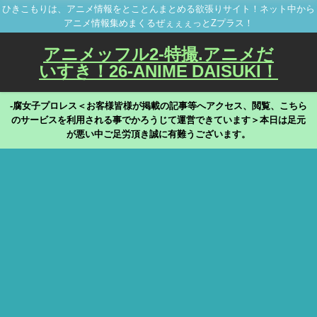
ひきこもりは、アニメ情報をとことんまとめる欲張りサイト！ネット中から
アニメ情報集めまくるぜぇぇぇっとZプラス！
アニメッフル2-特撮.アニメだ
いすき！26-ANIME DAISUKI！
-腐女子プロレス＜お客様皆様が掲載の記事等へアクセス、閲覧、こちら
のサービスを利用される事でかろうじて運営できています＞本日は足元
が悪い中ご足労頂き誠に有難うございます。