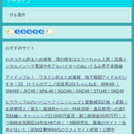
アーカイブ
おすすめサイト
おネコさん的まとめ速報 僕の彼女はエリーちゃん人形！豆腐メ
ンタルメンヘラ電波中年アルバイターのぬいぐるみ男子末路編
アイドッフル！ ワタクシ的まとめ速報 地下格闘アイドルだい
すき！23 ひうらのアニメ放送局101ちゃんねる BNK48 ！
SNH48！JKT48！MNL48！SGO48！GNZ48！STU48！SKE48
ヒウラッフルのハーニーフィニッシュゴミ屋敷補完計画 ＜必殺！
生前整理人！孤立し孤独死からの～特殊清掃・遺品整理への道F
完結編＞ キャッシング計1500万返済：厨二病借金3500万円！う
つ病統合失調症14年生HKT46！！9期研究生、最後のサイト！全
米が泣いた！認知症鬱病60代のラストサイト絶賛！公開中