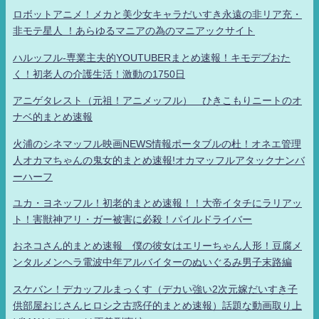
ロボットアニメ！メカと美少女キャラだいすき永遠の非リア充・
非モテ星人 ！あらゆるマニアの為のマニアックサイト
ハルッフル-専業主夫的YOUTUBERまとめ速報！キモデブおた
く！初老人の介護生活！激動の1750日
アニゲタレスト（元祖！アニメッフル） ひきこもりニートのオ
ナベ的まとめ速報
火浦のシネマッフル映画NEWS情報ポータブルの杜！オネエ管理
人オカマちゃんの鬼女的まとめ速報!オカマッフルアタックナンバ
ーハーフ
ユカ・ヨネッフル！初老的まとめ速報！！大帝イタチにラリアッ
ト！害獣神アリ・ガー被害に必殺！パイルドライバー
おネコさん的まとめ速報 僕の彼女はエリーちゃん人形！豆腐メ
ンタルメンヘラ電波中年アルバイターのぬいぐるみ男子末路編
スケバン！デカッフルまっくす（デカい強い2次元嫁だいすき子
供部屋おじさんヒロシ之古惑仔的まとめ速報）話題な動画取り上