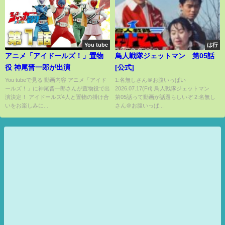
You tube
は行
アニメ「アイドールズ！」置物
鳥人戦隊ジェットマン 第05話
役 神尾晋一郎が出演
[公式]
You tubeで見る 動画内容 アニメ「アイド
1:名無しさん＠お腹いっぱい
ールズ！」に神尾晋一郎さんが置物役で出
2026.07.17(Fri) 鳥人戦隊ジェットマン
演決定！ アイドールズ4人と置物の掛け合
第05話って動画が話題らしいぞ 2:名無し
いをお楽しみに...
さん＠お腹いっぱ...