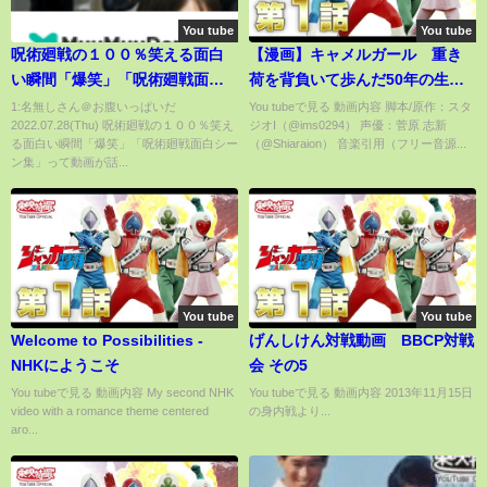
You tube
You tube
呪術廻戦の１００％笑える面白
【漫画】キャメルガール 重き
い瞬間「爆笑」「呪術廻戦面白
荷を背負いて歩んだ50年の生涯
シーン集」
【実話】
1:名無しさん＠お腹いっぱいだ
You tubeで見る 動画内容 脚本/原作：スタ
2022.07.28(Thu) 呪術廻戦の１００％笑え
ジオI（@ims0294） 声優：菅原 志新
る面白い瞬間「爆笑」「呪術廻戦面白シー
（@Shiaraion） 音楽引用（フリー音源...
ン集」って動画が話...
You tube
You tube
Welcome to Possibilities -
げんしけん対戦動画 BBCP対戦
NHKにようこそ
会 その5
You tubeで見る 動画内容 My second NHK
You tubeで見る 動画内容 2013年11月15日
video with a romance theme centered
の身内戦より...
aro...