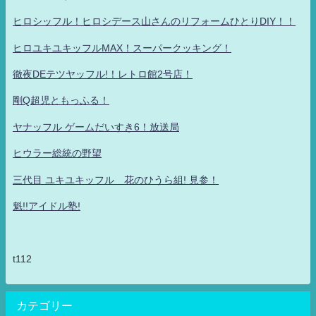
ヒロシッフル！ヒロシデース山さんのリフォームひとりDIY！！
ヒロユキユキッフルMAX！スーパークッキング！
徹夜DEテツヤッフル!！レトロ館2号店！
剛Q超児ともっふる！
ヤナッフル ゲームだいすき6！放送局
ヒウラー総統の野望
三代目 ユキユキッフル 花のひうら組! 見参！
魁!!アイドル塾!
t112
カテゴリー