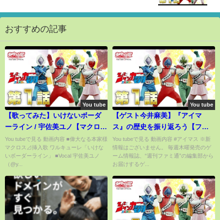
おすすめの記事
You tube
You tube
【歌ってみた】いけないボーダ
【ゲスト今井麻美】『アイマ
ーライン / 宇佐美ユノ【マクロ
ス』の歴史を振り返ろう【ファ
ス】
ミ通LIVE MC:亜咲花 #066】
You tubeで見る 動画内容 ■偉大なる本家様
You tubeで見る 動画内容 #アイマス ※新
マクロス⊿挿入歌 ワルキューレ「いけな
情報はございません。 毎週木曜発売のゲ
いボーダーライン」 ■Vocal 宇佐美ユノ
ーム情報誌、“週刊ファミ通”の編集部から
（@y...
お届けするゲ...