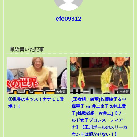
cfe09312
最近書いた記事
未分類
未分類
①世界のキッス！ナナモモ登
[王者組・綾華]佐藤綾子＆中
場！！
森華子 vs 井上京子＆井上貴
子[挑戦者組・W井上]【ワー
ルド女子プロレス・ディア
ナ】【玉川ボールのスリーカ
ウントは叩かせない！】