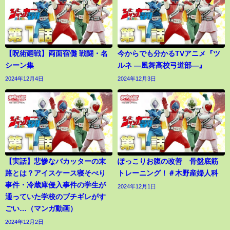
【呪術廻戦】両面宿儺 戦闘・名
今からでも分かるTVアニメ『ツ
シーン集
ルネ ―風舞高校弓道部―』
2024年12月4日
2024年12月3日
【実話】悲惨なバカッターの末
ぽっこりお腹の改善 骨盤底筋
路とは？アイスケース寝そべり
トレーニング！＃木野産婦人科
事件・冷蔵庫侵入事件の学生が
2024年12月1日
通っていた学校のブチギレがす
ごい…（マンガ動画）
2024年12月2日