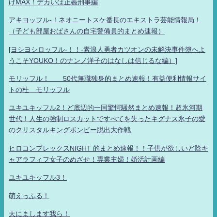
げMAX！デカいは正義刑事編
アキヨッフル-！ネオニートスケ番長のエキストラ芸能情報局！
（子ども部屋おばさんの自宅警備員的まとめ速報）
[ヨシヨシロッフル-！！-素浪人勇者カツオンの未解決事件簿へよ
うこそYOUKO！のナンノ洋子のはなしは信じるな編）]
モリッフル！ 50代無職独身的まとめ速報！有益便利情報サイ
トの杜 モリッフル
ユキユキッフル2！ど底辺的一同驚愕騒然まとめ速報！超氷河期
世代！人生の強制ロスカットですべてを失ったキグナス氷子の愛
のクリスタルキングボンビー脱出大作戦
ヒロコンプレックスNIGHT 的まとめ速報！！子供が欲しいど陰キ
ャアラフィフ女子のめざせ！専業主婦！婚活計画編
ユキユキッフル3！
萌えっふる！
天にまします我ら！