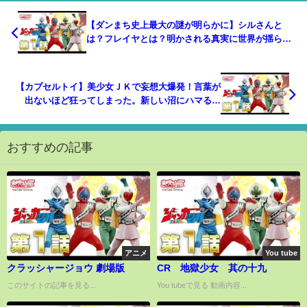
【ダンまち史上最大の謎が明らかに】シルさんと
は？フレイヤとは？明かされる真実に世界が揺らぐ
『ダンジョンに出会いを求めるのは間違っているだ
ろうか16巻】【ネタバレ注意】【解説・感想】【ラ
ノベ】
【カプセルトイ】美少女ＪＫで妄想大爆発！言葉が
出ないほど狂ってしまった。新しい沼にハマる予
感… バンダイ アクアシューターズ 1.5で遊んでみ
た。美少女プラモデル？可動フィギュア？500円は
買い！
おすすめの記事
アニメ
You tube
クラッシャージョウ 劇場版
CR 地獄少女 其の十九
このサイトの記事を見る...
You tubeで見る 動画内容...