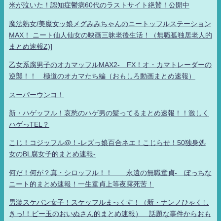
米が泣いた！認知症鬱病60代のラストサイト絶賛！公開中
魔法熟女/美魔女ッ娘メグみみちゃんのニートッフルステーション
MAX！ ニート仙人仙女の映画三昧老後生活！（無職孤独居老人的
まとめ速報Z)]
乙女系腐男子のオカマッフルMAX2- FX！オ・カマトレーダーの
逆襲！！ 極道のオカマたち編（おもしろ動画まとめ速報）
スーパーウンコ！
新・ハゲッフル！哀愁のハゲ男の髪ってるまとめ速報！！激しく
ハゲっTEL？
こじ！コジッフル@！-レズっ娘百合ネエ！こじらせ！50独身処
女のBL腐女子的まとめ速報-
何だ！何が？真・シロッフル！！ 永遠の無職童貞- ぼっちな
ニート的まとめ速報！一生童貞上等夜露死苦！
男装スケバン女子！スケッフルまっくす！（新・ナンノひゃくし
きっ!！ビー玉のおいぬさん的まとめ速報） 話題な事件からおも