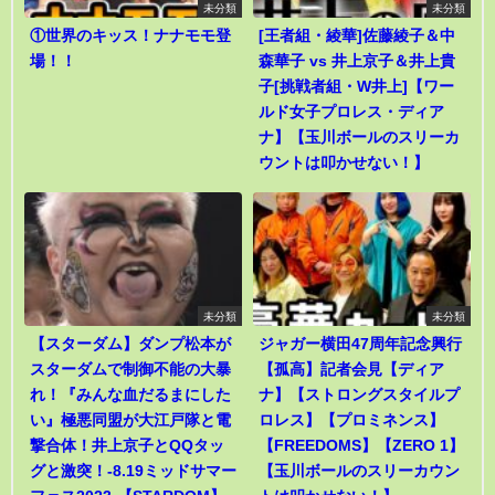
未分類
未分類
①世界のキッス！ナナモモ登
[王者組・綾華]佐藤綾子＆中
場！！
森華子 vs 井上京子＆井上貴
子[挑戦者組・W井上]【ワー
ルド女子プロレス・ディア
ナ】【玉川ボールのスリーカ
ウントは叩かせない！】
未分類
未分類
【スターダム】ダンプ松本が
ジャガー横田47周年記念興行
スターダムで制御不能の大暴
【孤高】記者会見【ディア
れ！『みんな血だるまにした
ナ】【ストロングスタイルプ
い』極悪同盟が大江戸隊と電
ロレス】【プロミネンス】
撃合体！井上京子とQQタッ
【FREEDOMS】【ZERO 1】
グと激突！-8.19ミッドサマー
【玉川ボールのスリーカウン