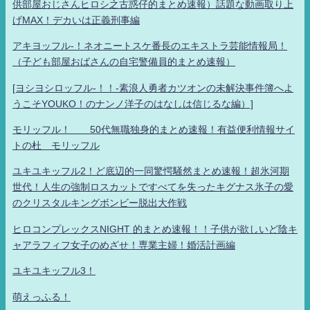
供部屋おじさんヒロシ之古惑仔的まとめ速報）話題な動画取り上
げMAX！デカいは正義刑事編
アキヨッフル-！ネオニートスケ番長のエキストラ芸能情報局！
（子ども部屋おばさんの自宅警備員的まとめ速報）
[ヨシヨシロッフル-！！-素浪人勇者カツオンの未解決事件簿へよ
うこそYOUKO！のナンノ洋子のはなしは信じるな編）]
モリッフル！ 50代無職独身的まとめ速報！有益便利情報サイ
トの杜 モリッフル
ユキユキッフル2！ど底辺的一同驚愕騒然まとめ速報！超氷河期
世代！人生の強制ロスカットですべてを失ったキグナス氷子の愛
のクリスタルキングボンビー脱出大作戦
ヒロコンプレックスNIGHT 的まとめ速報！！子供が欲しいど陰キ
ャアラフィフ女子のめざせ！専業主婦！婚活計画編
ユキユキッフル3！
萌えっふる！