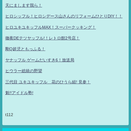
天にまします我ら！
ヒロシッフル！ヒロシデース山さんのリフォームひとりDIY！！
ヒロユキユキッフルMAX！スーパークッキング！
徹夜DEテツヤッフル!！レトロ館2号店！
剛Q超児ともっふる！
ヤナッフル ゲームだいすき6！放送局
ヒウラー総統の野望
三代目 ユキユキッフル 花のひうら組! 見参！
魁!!アイドル塾!
t112