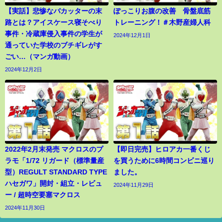
【実話】悲惨なバカッターの末
ぽっこりお腹の改善 骨盤底筋
路とは？アイスケース寝そべり
トレーニング！＃木野産婦人科
事件・冷蔵庫侵入事件の学生が
2024年12月1日
通っていた学校のブチギレがす
ごい…（マンガ動画）
2024年12月2日
2022年2月末発売 マクロスのプ
【即日完売】ヒロアカ一番くじ
ラモ「1/72 リガード（標準量産
を買うために6時間コンビニ巡り
型）REGULT STANDARD TYPE
ました。
ハセガワ」開封・組立・レビュ
2024年11月29日
ー / 超時空要塞マクロス
2024年11月30日