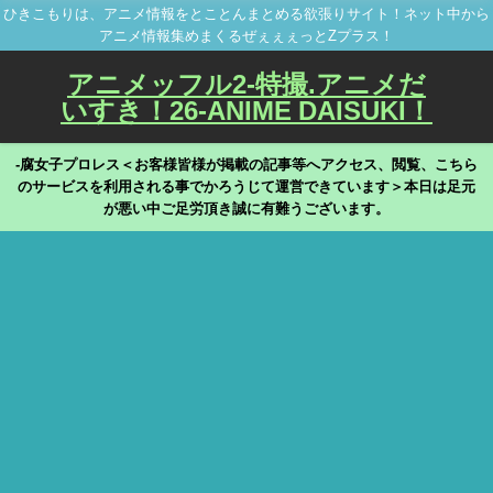
ひきこもりは、アニメ情報をとことんまとめる欲張りサイト！ネット中から
アニメ情報集めまくるぜぇぇぇっとZプラス！
アニメッフル2-特撮.アニメだ
いすき！26-ANIME DAISUKI！
-腐女子プロレス＜お客様皆様が掲載の記事等へアクセス、閲覧、こちら
のサービスを利用される事でかろうじて運営できています＞本日は足元
が悪い中ご足労頂き誠に有難うございます。