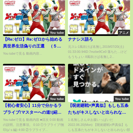
You tube
アニメ
【Re:ゼロ】Re:ゼロから始める
ナナシス語ろ
異世界生活偽りの王選 （５日
元スレ1風吹けば名無し2019/07/20(土)
01:33:00.94ID:7mzbe9Ce0 落ちた…けど
目）
You tubeで見る 動画内容...
もうちょい 8風吹けば名無し2...
You tube
You tube
【初心者安心】11分で分かるラ
【呪術廻戦×声真似】もしも五条
ブライブ!マスターへの道!(紹介
たちがキスしないと出られない
動画のみ)【μ’ｓ】【Aqours】
部屋に閉じ込められたらどうな
You tubeで見る 動画内容 ■目次 0:00 動画
1:名無しさん＠お腹いっぱいだ
の説明。注意事項。 0:10 ①ラブライブ!無
2022.06.20(Mon) 【呪術廻戦×声真似】も
【虹ヶ咲】【Liella!】【ラブラ
る？イケメン2人が硝子の取り合
印(μ’ｓ編) 4:00 ②ラブライブ...
しも五条たちがキスしないと出られない部
イブ!サンシャイン!!】【ラブラ
いに？【LINE・アフレコ・五条