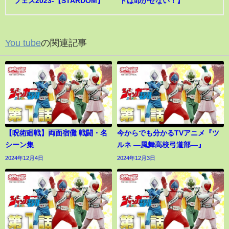
フェス2023-【STARDOM】
トは叩かせない！】
You tube
の関連記事
【呪術廻戦】両面宿儺 戦闘・名
今からでも分かるTVアニメ『ツ
シーン集
ルネ ―風舞高校弓道部―』
2024年12月4日
2024年12月3日