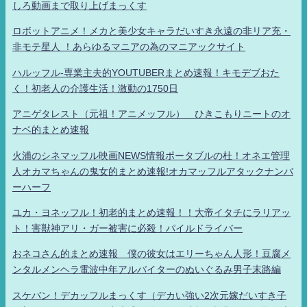
しろ動画まで取り上げまっくす
ロボットアニメ！メカと美少女キャラだいすき永遠の非リア充・
非モテ星人 ！あらゆるマニアの為のマニアックサイト
ハルッフル-専業主夫的YOUTUBERまとめ速報！キモデブおた
く！初老人の介護生活！激動の1750日
アニゲタレスト（元祖！アニメッフル） ひきこもりニートのオ
ナベ的まとめ速報
火浦のシネマッフル映画NEWS情報ポータブルの杜！オネエ管理
人オカマちゃんの鬼女的まとめ速報!オカマッフルアタックナンバ
ーハーフ
ユカ・ヨネッフル！初老的まとめ速報！！大帝イタチにラリアッ
ト！害獣神アリ・ガー被害に必殺！パイルドライバー
おネコさん的まとめ速報 僕の彼女はエリーちゃん人形！豆腐メ
ンタルメンヘラ電波中年アルバイターのぬいぐるみ男子末路編
スケバン！デカッフルまっくす（デカい強い2次元嫁だいすき子