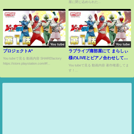
屋に閉じ込められた...
イブ!スーパースター!!】
悟・夏油傑・家入硝子・呪術廻
戦０・さしす組】
You tube
You tube
プロジェクトA*
ラブライブ痛部屋にて まらしぃ
様のLIVEとピアノ合わせしてみ
You tubeで見る 動画内容 SHAREfactory™
https://store.playstation.com/#!...
ました！
You tubeで見る 動画内容 著作権通してま
す！...