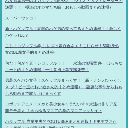
乙女系腐男子のオカマッフルMAX2- FX！オ・カマトレーダーの
逆襲！！ 極道のオカマたち編（おもしろ動画まとめ速報）
スーパーウンコ！
新・ハゲッフル！哀愁のハゲ男の髪ってるまとめ速報！！激しく
ハゲっTEL？
こじ！コジッフル@！-レズっ娘百合ネエ！こじらせ！50独身処
女のBL腐女子的まとめ速報-
何だ！何が？真・シロッフル！！ 永遠の無職童貞- ぼっちな
ニート的まとめ速報！一生童貞上等夜露死苦！
男装スケバン女子！スケッフルまっくす！（新・ナンノひゃくし
きっ!！ビー玉のおいぬさん的まとめ速報） 話題な事件からおも
しろ動画まで取り上げまっくす
ロボットアニメ！メカと美少女キャラだいすき永遠の非リア充・
非モテ星人 ！あらゆるマニアの為のマニアックサイト
ハルッフル-専業主夫的YOUTUBERまとめ速報！キモデブおた
く！初老人の介護生活！激動の1750日