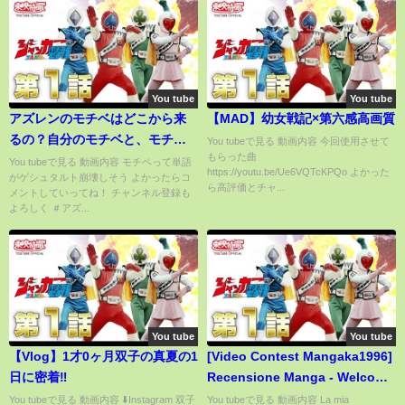
You tube
You tube
アズレンのモチベはどこから来
【MAD】幼女戦記×第六感高画質
るの？自分のモチベと、モチベ
You tubeで見る 動画内容 今回使用させて
もらった曲
に対する考え方の話【アズレ
You tubeで見る 動画内容 モチベって単語
https://youtu.be/Ue6VQTcKPQo よかった
がゲシュタルト崩壊しそう よかったらコ
ン】
ら高評価とチャ...
メントしていってね！ チャンネル登録も
よろしく ＃アズ...
You tube
You tube
【Vlog】1才0ヶ月双子の真夏の1
[Video Contest Mangaka1996]
日に密着‼️
Recensione Manga - Welcome
To The NHK (NHKにようこそ!)
You tubeで見る 動画内容 ⬇️Instagram 双子
You tubeで見る 動画内容 La mia