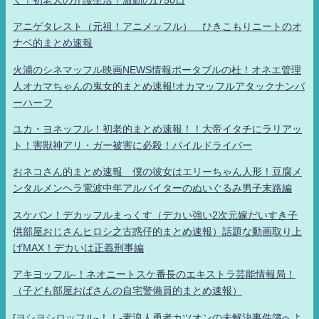
アニゲタレスト（元祖！アニメッフル） ひきこもりニートのオ
ナベ的まとめ速報
火浦のシネマッフル映画NEWS情報ポータブルの杜！オネエ管理
人オカマちゃんの鬼女的まとめ速報!オカマッフルアタックナンバ
ーハーフ
ユカ・ヨネッフル！初老的まとめ速報！！大帝イタチにラリアッ
ト！害獣神アリ・ガー被害に必殺！パイルドライバー
おネコさん的まとめ速報 僕の彼女はエリーちゃん人形！豆腐メ
ンタルメンヘラ電波中年アルバイターのぬいぐるみ男子末路編
スケバン！デカッフルまっくす（デカい強い2次元嫁だいすき子
供部屋おじさんヒロシ之古惑仔的まとめ速報）話題な動画取り上
げMAX！デカいは正義刑事編
アキヨッフル-！ネオニートスケ番長のエキストラ芸能情報局！
（子ども部屋おばさんの自宅警備員的まとめ速報）
[ヨシヨシロッフル-！！-素浪人勇者カツオンの未解決事件簿へよ