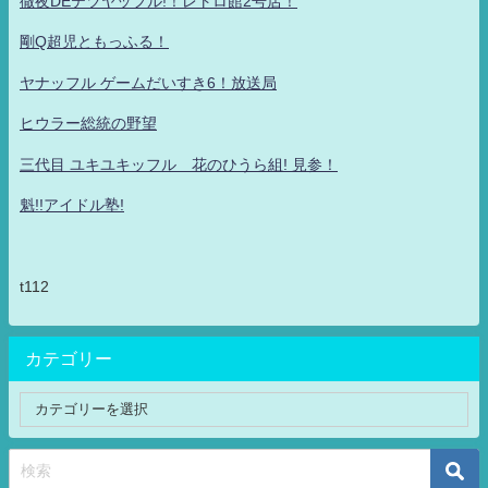
徹夜DEテツヤッフル!！レトロ館2号店！
剛Q超児ともっふる！
ヤナッフル ゲームだいすき6！放送局
ヒウラー総統の野望
三代目 ユキユキッフル 花のひうら組! 見参！
魁!!アイドル塾!
t112
カテゴリー