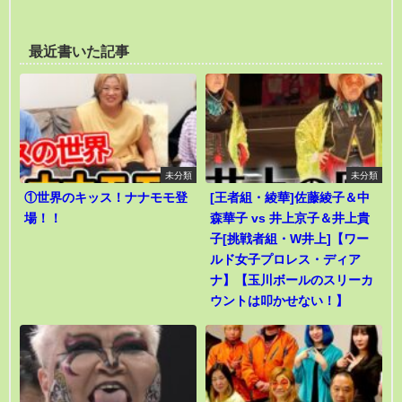
最近書いた記事
未分類
未分類
①世界のキッス！ナナモモ登
[王者組・綾華]佐藤綾子＆中
場！！
森華子 vs 井上京子＆井上貴
子[挑戦者組・W井上]【ワー
ルド女子プロレス・ディア
ナ】【玉川ボールのスリーカ
ウントは叩かせない！】