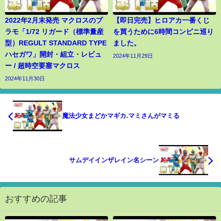
2022年2月末発売 マクロスのプ
【即日完売】ヒロアカ一番くじ
ラモ「1/72 リガード（標準量産
を買うために6時間コンビニ巡り
型）REGULT STANDARD TYPE
ました。
ハセガワ」開封・組立・レビュ
2024年11月29日
ー / 超時空要塞マクロス
2024年11月30日
魔法少女まどかマギカ.マミさんがマミる
サムデイインザレイン名シーン
おすすめの記事