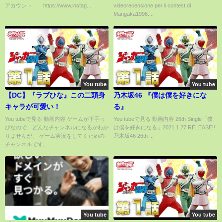
アカウント https://www.instag...
videorecensione per il contest di
Mangaka1996....
You tube
You tube
【DC】『ラブひな』この二頭身
乃木坂46 『僕は僕を好きにな
キャラが可愛い！
る』
You tubeで見る 動画内容 ゲームが下手っ
You tubeで見る 動画内容 26th Single「僕
ぴなので、どんなチャンネルになるかわか
は僕を好きになる」2021.1.27 RELEASE!!
りませんが、 ゲーム実況をしてくための
乃木坂46 26th ...
チャンネルです。...
You tube
You tube