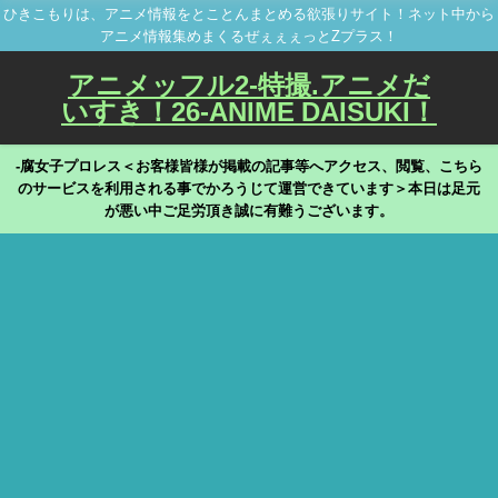
ひきこもりは、アニメ情報をとことんまとめる欲張りサイト！ネット中から
アニメ情報集めまくるぜぇぇぇっとZプラス！
アニメッフル2-特撮.アニメだ
いすき！26-ANIME DAISUKI！
-腐女子プロレス＜お客様皆様が掲載の記事等へアクセス、閲覧、こちら
のサービスを利用される事でかろうじて運営できています＞本日は足元
が悪い中ご足労頂き誠に有難うございます。