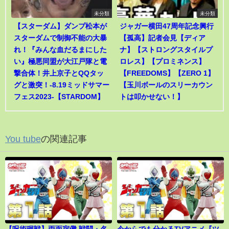
未分類
未分類
【スターダム】ダンプ松本が
ジャガー横田47周年記念興行
スターダムで制御不能の大暴
【孤高】記者会見【ディア
れ！『みんな血だるまにした
ナ】【ストロングスタイルプ
い』極悪同盟が大江戸隊と電
ロレス】【プロミネンス】
撃合体！井上京子とQQタッ
【FREEDOMS】【ZERO 1】
グと激突！-8.19ミッドサマー
【玉川ボールのスリーカウン
フェス2023-【STARDOM】
トは叩かせない！】
You tube
の関連記事
【呪術廻戦】両面宿儺 戦闘・名
今からでも分かるTVアニメ『ツ