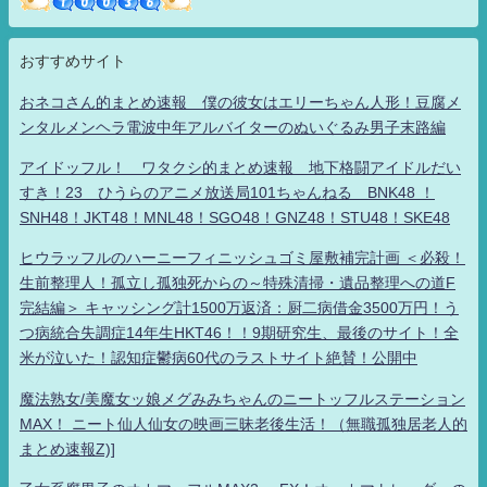
おすすめサイト
おネコさん的まとめ速報 僕の彼女はエリーちゃん人形！豆腐メ
ンタルメンヘラ電波中年アルバイターのぬいぐるみ男子末路編
アイドッフル！ ワタクシ的まとめ速報 地下格闘アイドルだい
すき！23 ひうらのアニメ放送局101ちゃんねる BNK48 ！
SNH48！JKT48！MNL48！SGO48！GNZ48！STU48！SKE48
ヒウラッフルのハーニーフィニッシュゴミ屋敷補完計画 ＜必殺！
生前整理人！孤立し孤独死からの～特殊清掃・遺品整理への道F
完結編＞ キャッシング計1500万返済：厨二病借金3500万円！う
つ病統合失調症14年生HKT46！！9期研究生、最後のサイト！全
米が泣いた！認知症鬱病60代のラストサイト絶賛！公開中
魔法熟女/美魔女ッ娘メグみみちゃんのニートッフルステーション
MAX！ ニート仙人仙女の映画三昧老後生活！（無職孤独居老人的
まとめ速報Z)]