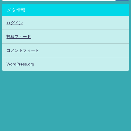
メタ情報
ログイン
投稿フィード
コメントフィード
WordPress.org
アニメッフル2-特撮.アニメだいすき！26-ANIME DAISUKI！ All Rights
Reserved.