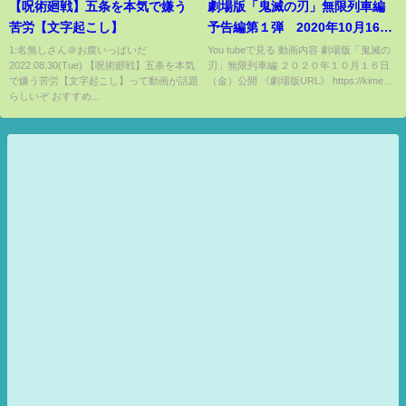
【呪術廻戦】五条を本気で嫌う
劇場版「鬼滅の刃」無限列車編
苦労【文字起こし】
予告編第１弾 2020年10月16日
(金)公開
1:名無しさん＠お腹いっぱいだ
You tubeで見る 動画内容 劇場版「鬼滅の
2022.08.30(Tue) 【呪術廻戦】五条を本気
刃」無限列車編 ２０２０年１０月１６日
で嫌う苦労【文字起こし】って動画が話題
（金）公開 《劇場版URL》 https://kime...
らしいぞ おすすめ...