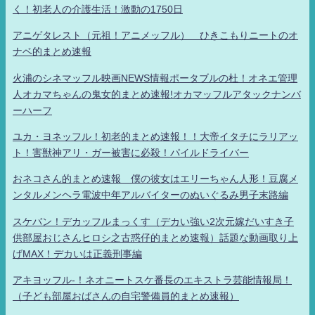
く！初老人の介護生活！激動の1750日
アニゲタレスト（元祖！アニメッフル） ひきこもりニートのオ
ナベ的まとめ速報
火浦のシネマッフル映画NEWS情報ポータブルの杜！オネエ管理
人オカマちゃんの鬼女的まとめ速報!オカマッフルアタックナンバ
ーハーフ
ユカ・ヨネッフル！初老的まとめ速報！！大帝イタチにラリアッ
ト！害獣神アリ・ガー被害に必殺！パイルドライバー
おネコさん的まとめ速報 僕の彼女はエリーちゃん人形！豆腐メ
ンタルメンヘラ電波中年アルバイターのぬいぐるみ男子末路編
スケバン！デカッフルまっくす（デカい強い2次元嫁だいすき子
供部屋おじさんヒロシ之古惑仔的まとめ速報）話題な動画取り上
げMAX！デカいは正義刑事編
アキヨッフル-！ネオニートスケ番長のエキストラ芸能情報局！
（子ども部屋おばさんの自宅警備員的まとめ速報）