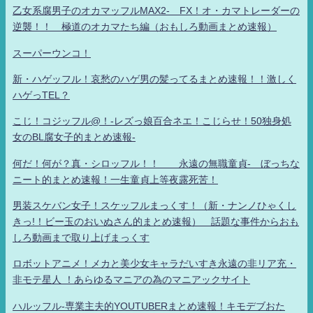
乙女系腐男子のオカマッフルMAX2- FX！オ・カマトレーダーの
逆襲！！ 極道のオカマたち編（おもしろ動画まとめ速報）
スーパーウンコ！
新・ハゲッフル！哀愁のハゲ男の髪ってるまとめ速報！！激しく
ハゲっTEL？
こじ！コジッフル@！-レズっ娘百合ネエ！こじらせ！50独身処
女のBL腐女子的まとめ速報-
何だ！何が？真・シロッフル！！ 永遠の無職童貞- ぼっちな
ニート的まとめ速報！一生童貞上等夜露死苦！
男装スケバン女子！スケッフルまっくす！（新・ナンノひゃくし
きっ!！ビー玉のおいぬさん的まとめ速報） 話題な事件からおも
しろ動画まで取り上げまっくす
ロボットアニメ！メカと美少女キャラだいすき永遠の非リア充・
非モテ星人 ！あらゆるマニアの為のマニアックサイト
ハルッフル-専業主夫的YOUTUBERまとめ速報！キモデブおた