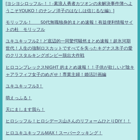
[ヨシヨシロッフル-！！-素浪人勇者カツオンの未解決事件簿へよ
うこそYOUKO！のナンノ洋子のはなしは信じるな編）]
モリッフル！ 50代無職独身的まとめ速報！有益便利情報サイ
トの杜 モリッフル
ユキユキッフル2！ど底辺的一同驚愕騒然まとめ速報！超氷河期
世代！人生の強制ロスカットですべてを失ったキグナス氷子の愛
のクリスタルキングボンビー脱出大作戦
ヒロコンプレックスNIGHT 的まとめ速報！！子供が欲しいど陰キ
ャアラフィフ女子のめざせ！専業主婦！婚活計画編
ユキユキッフル3！
萌えっふる！
天にまします我ら！
ヒロシッフル！ヒロシデース山さんのリフォームひとりDIY！！
ヒロユキユキッフルMAX！スーパークッキング！