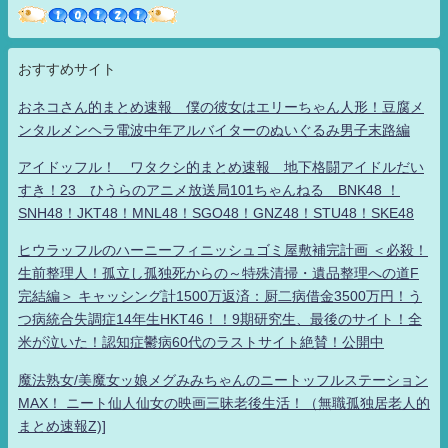
おすすめサイト
おネコさん的まとめ速報 僕の彼女はエリーちゃん人形！豆腐メ
ンタルメンヘラ電波中年アルバイターのぬいぐるみ男子末路編
アイドッフル！ ワタクシ的まとめ速報 地下格闘アイドルだい
すき！23 ひうらのアニメ放送局101ちゃんねる BNK48 ！
SNH48！JKT48！MNL48！SGO48！GNZ48！STU48！SKE48
ヒウラッフルのハーニーフィニッシュゴミ屋敷補完計画 ＜必殺！
生前整理人！孤立し孤独死からの～特殊清掃・遺品整理への道F
完結編＞ キャッシング計1500万返済：厨二病借金3500万円！う
つ病統合失調症14年生HKT46！！9期研究生、最後のサイト！全
米が泣いた！認知症鬱病60代のラストサイト絶賛！公開中
魔法熟女/美魔女ッ娘メグみみちゃんのニートッフルステーション
MAX！ ニート仙人仙女の映画三昧老後生活！（無職孤独居老人的
まとめ速報Z)]