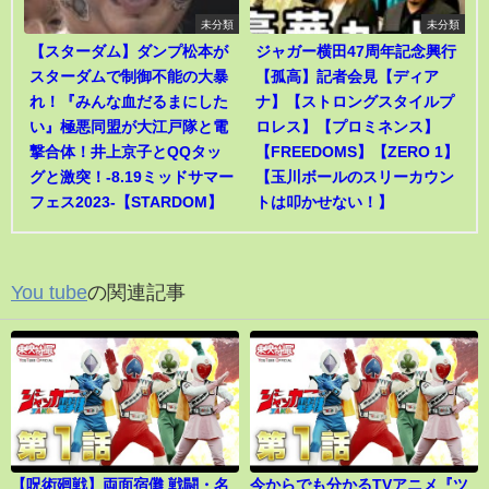
未分類
未分類
【スターダム】ダンプ松本が
ジャガー横田47周年記念興行
スターダムで制御不能の大暴
【孤高】記者会見【ディア
れ！『みんな血だるまにした
ナ】【ストロングスタイルプ
い』極悪同盟が大江戸隊と電
ロレス】【プロミネンス】
撃合体！井上京子とQQタッ
【FREEDOMS】【ZERO 1】
グと激突！-8.19ミッドサマー
【玉川ボールのスリーカウン
フェス2023-【STARDOM】
トは叩かせない！】
You tube
の関連記事
【呪術廻戦】両面宿儺 戦闘・名
今からでも分かるTVアニメ『ツ