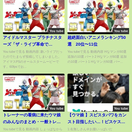
You tube
You tube
アイドルマスター プラチナスタ
超絶面白いアニメランキング50
ーズ「ザ・ライブ革命で
選 20位〜11位
SHOW！」オールスターライブ
You tubeで見る 動画内容 凄いライブだっ
You tubeで見る 動画内容 Hなマンガ60選
たのでたまらず投稿してしまいました。
追加の10選 パート2 Hなマンガ60選 追加
アイマスPSのオールスタームービーで
の10選 パート1 Hなマンガ60選 パー...
す。60fpsでお...
You tube
You tube
トレーナーの看病に来たウマ娘
【ウマ娘 】スピスタパワをカン
のみんなのまとめ・一般トレー
スト目指したい…！ピスケス杯
ナーたちの反応集・怪文書ステ
育成の練習を新育成シナリオで
You tubeで見る 動画内容 しょっぱなから
1:名無しさん＠お腹いっぱいだ