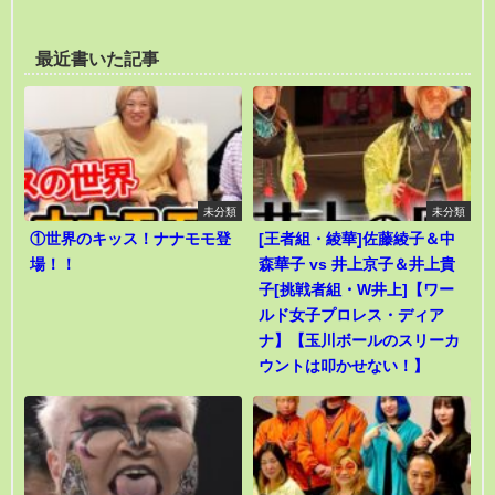
最近書いた記事
未分類
未分類
①世界のキッス！ナナモモ登
[王者組・綾華]佐藤綾子＆中
場！！
森華子 vs 井上京子＆井上貴
子[挑戦者組・W井上]【ワー
ルド女子プロレス・ディア
ナ】【玉川ボールのスリーカ
ウントは叩かせない！】