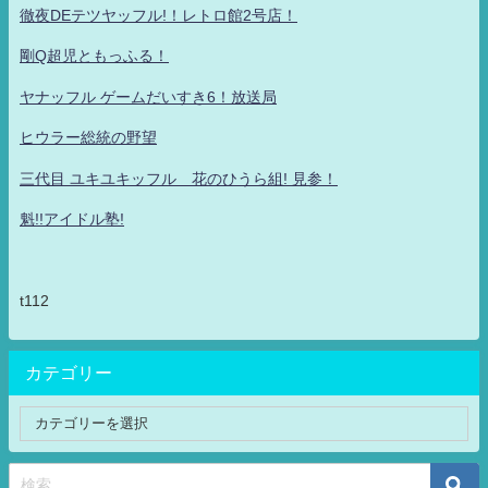
徹夜DEテツヤッフル!！レトロ館2号店！
剛Q超児ともっふる！
ヤナッフル ゲームだいすき6！放送局
ヒウラー総統の野望
三代目 ユキユキッフル 花のひうら組! 見参！
魁!!アイドル塾!
t112
カテゴリー