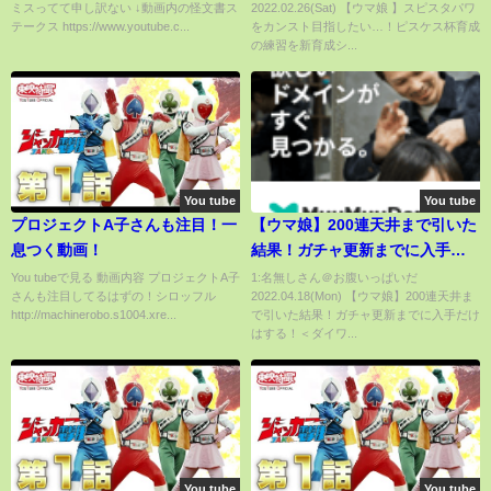
ミスってて申し訳ない ↓動画内の怪文書ス
2022.02.26(Sat) 【ウマ娘 】スピスタパワ
ークス【ウマ娘プリティーダー
試す！スピパワ育成でスタミナ
テークス https://www.youtube.c...
をカンスト目指したい…！ピスケス杯育成
ビー】【うまだっちの看病もお
と根性を盛る！【くろいけもみ
の練習を新育成シ...
願いします！】【ライスシャワ
み】【Vtuber 】
ー】【オグリキャップ】
You tube
You tube
プロジェクトA子さんも注目！一
【ウマ娘】200連天井まで引いた
息つく動画！
結果！ガチャ更新までに入手だ
けはする！＜ダイワスカーレッ
You tubeで見る 動画内容 プロジェクトA子
1:名無しさん＠お腹いっぱいだ
さんも注目してるはずの！シロッフル
2022.04.18(Mon) 【ウマ娘】200連天井ま
トPUガチャ＞【ゆっくり実況】
http://machinerobo.s1004.xre...
で引いた結果！ガチャ更新までに入手だけ
はする！＜ダイワ...
You tube
You tube