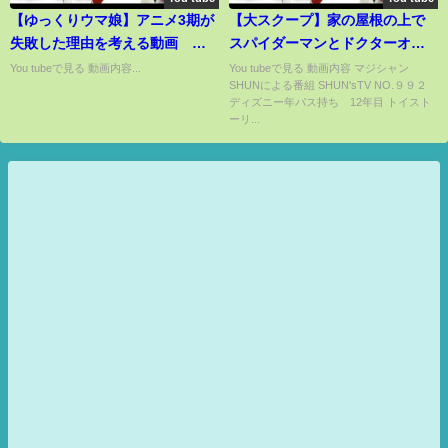
【ゆっくりウマ娘】アニメ3期が
【大スクープ】家の屋根の上で
失敗した理由を考える動画
スパイダーマンとドクターオク
【biimシステム】
トパスが戦ってました…
You tubeで見る 動画内容...
You tubeで見る 動画内容 マジシャン
SHUNによる番組 SHUN'sTV NO.９９２
ディズニー年パス持ち 12年目 トイスト
ーリ...