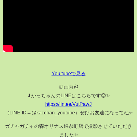
You tubeで見る
動画内容
⬇かっちゃんのLINEはこちらです😊✨
https://lin.ee/VutPawJ
（LINE ID→@kacchan_youtube）ぜひお友達になってね✨
ガチャガチャの森オリナス錦糸町店で撮影させていただき
ました✨