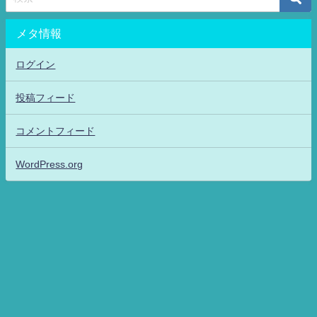
メタ情報
ログイン
投稿フィード
コメントフィード
WordPress.org
アニメッフル2-特撮.アニメだいすき！26-ANIME DAISUKI！ All Rights