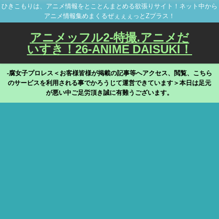
ひきこもりは、アニメ情報をとことんまとめる欲張りサイト！ネット中から
アニメ情報集めまくるぜぇぇぇっとZプラス！
アニメッフル2-特撮.アニメだ
いすき！26-ANIME DAISUKI！
-腐女子プロレス＜お客様皆様が掲載の記事等へアクセス、閲覧、こちら
のサービスを利用される事でかろうじて運営できています＞本日は足元
が悪い中ご足労頂き誠に有難うございます。