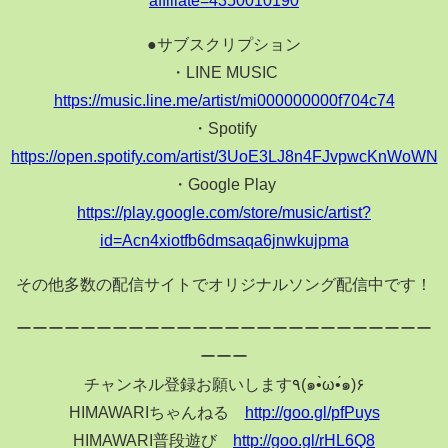
●サブスクリプション
・LINE MUSIC
https://music.line.me/artist/mi000000000f704c74
・Spotify
https://open.spotify.com/artist/3UoE3LJ8n4FJvpwcKnWoWN
・Google Play
https://play.google.com/store/music/artist?
id=Acn4xiotfb6dmsaqa6jnwkujpma
その他多数の配信サイトでオリジナルソング配信中です！
ーーーーーーーーーーーーーーーーーーーーーーーーーー
ーーー
チャンネル登録お願いします٩(๑•̀ω•́๑)۶
HIMAWARIちゃんねる
http://goo.gl/pfPuys
HIMAWARI普段遊び
http://goo.gl/rHL6Q8