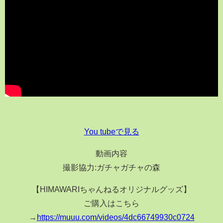
You tubeで見る
動画内容
撮影協力:ガチャガチャの森
【HIMAWARIちゃんねるオリジナルグッズ】
ご購入はこちら
→
https://muuu.com/videos/4dc66749930c0724