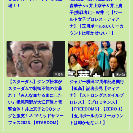
場！！
森華子 vs 井上京子＆井上貴
子[挑戦者組・W井上]【ワー
ルド女子プロレス・ディア
ナ】【玉川ボールのスリーカ
ウントは叩かせない！】
未分類
未分類
【スターダム】ダンプ松本が
ジャガー横田47周年記念興行
スターダムで制御不能の大暴
【孤高】記者会見【ディア
れ！『みんな血だるまにした
ナ】【ストロングスタイルプ
い』極悪同盟が大江戸隊と電
ロレス】【プロミネンス】
撃合体！井上京子とQQタッ
【FREEDOMS】【ZERO 1】
グと激突！-8.19ミッドサマー
【玉川ボールのスリーカウン
フェス2023-【STARDOM】
トは叩かせない！】