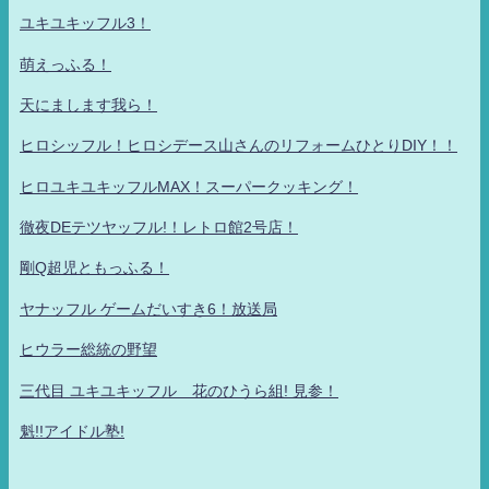
ユキユキッフル3！
萌えっふる！
天にまします我ら！
ヒロシッフル！ヒロシデース山さんのリフォームひとりDIY！！
ヒロユキユキッフルMAX！スーパークッキング！
徹夜DEテツヤッフル!！レトロ館2号店！
剛Q超児ともっふる！
ヤナッフル ゲームだいすき6！放送局
ヒウラー総統の野望
三代目 ユキユキッフル 花のひうら組! 見参！
魁!!アイドル塾!