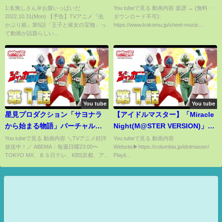
か☆マギカ】
1:名無しさん＠お腹いっぱいだ
You tubeで見る 動画内容 楽譜 → (無料・
2022.10.31(Mon) 【予告】TVアニメ『虫
ダウンロード不可):
かぶり姫』第5話「王子と彼女の宝物」っ
https://www.kokomu.jp/sheet-music...
て動画が話題らしい...
You tube
You tube
星見プロダクション「サヨナラ
【アイドルマスター】「Miracle
から始まる物語」バーチャルラ
Night(M@STER VERSION)」
イブ映像【IDOLY PRIDE】
(歌：天海春香、菊地真、双海亜
You tubeで見る 動画内容 ＼TVアニメ好評
You tubeで見る 動画内容
放送中！／ ABEMA：毎週日曜23:00〜
Website▶https://columbia.jp/idolmaster/
美、双海真美、水瀬伊織)
TOKYO MX、ＢＳ日テレ、KBS京都、ア...
Playli...