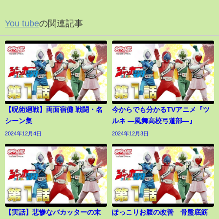
You tube
の関連記事
【呪術廻戦】両面宿儺 戦闘・名
今からでも分かるTVアニメ『ツ
シーン集
ルネ ―風舞高校弓道部―』
2024年12月4日
2024年12月3日
【実話】悲惨なバカッターの末
ぽっこりお腹の改善 骨盤底筋