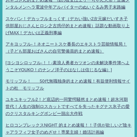
おネコさん的まとめ速報 僕の彼女はエリーちゃん人形！豆腐メ
ンタルメンヘラ電波中年アルバイターのぬいぐるみ男子末路編
スケバン！デカッフルまっくす（デカい強い2次元嫁だいすき子
供部屋おじさんヒロシ之古惑仔的まとめ速報）話題な動画取り上
げMAX！デカいは正義刑事編
アキヨッフル-！ネオニートスケ番長のエキストラ芸能情報局！
（子ども部屋おばさんの自宅警備員的まとめ速報）
[ヨシヨシロッフル-！！-素浪人勇者カツオンの未解決事件簿へよ
うこそYOUKO！のナンノ洋子のはなしは信じるな編）]
モリッフル！ 50代無職独身的まとめ速報！有益便利情報サイ
トの杜 モリッフル
ユキユキッフル2！ど底辺的一同驚愕騒然まとめ速報！超氷河期
世代！人生の強制ロスカットですべてを失ったキグナス氷子の愛
のクリスタルキングボンビー脱出大作戦
ヒロコンプレックスNIGHT 的まとめ速報！！子供が欲しいど陰キ
ャアラフィフ女子のめざせ！専業主婦！婚活計画編