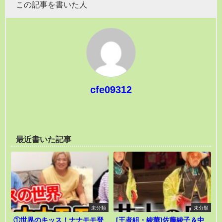
この記事を書いた人
cfe09312
最近書いた記事
未分類
未分類
①世界のキッス！ナナモモ登
[王者組・綾華]佐藤綾子＆中