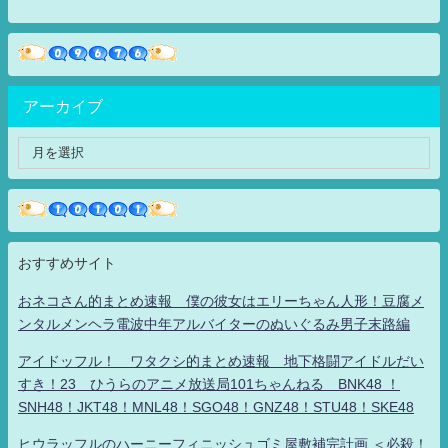
アーカイブ
おすすめサイト
おネコさん的まとめ速報 僕の彼女はエリーちゃん人形！豆腐メ
ンタルメンヘラ電波中年アルバイターのぬいぐるみ男子末路編
アイドッフル！ ワタクシ的まとめ速報 地下格闘アイドルだい
すき！23 ひうらのアニメ放送局101ちゃんねる BNK48 ！
SNH48！JKT48！MNL48！SGO48！GNZ48！STU48！SKE48
ヒウラッフルのハーニーフィニッシュゴミ屋敷補完計画 ＜必殺！