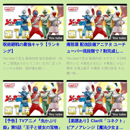
You tube
You tube
呪術廻戦の最強キャラ【ランキ
痛部屋 配信設備アニヲタ ユーチ
ング】
ューバー現段階で７割完成した
のでこの部屋のラスト公開！
You tubeで見る 動画内容 毎日投稿18：30
You tubeで見る 動画内容 ＃サライ ＃24時
👊 ご視聴ありがとうございます( ﾟДﾟ) チ
間テレビ ＃風化させない ＃事故じゃない
ャンネル登録・高評価お願い...
事件 ＃浦上陽子 ＃園長 ＃僕の意見 ＃心
機一転...
You tube
You tube
【予告】TVアニメ『虫かぶり
【楽譜あり】ClariS「コネクト」
姫』第5話「王子と彼女の宝物」
ピアノアレンジ【魔法少女まど