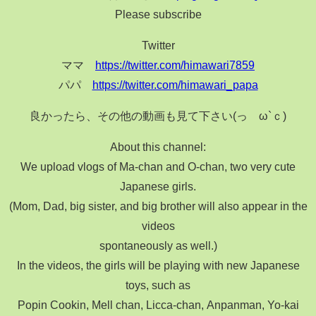
Please subscribe
Twitter
ママ
https://twitter.com/himawari7859
パパ
https://twitter.com/himawari_papa
良かったら、その他の動画も見て下さい(っ´ω`ｃ)
About this channel:
We upload vlogs of Ma-chan and O-chan, two very cute
Japanese girls.
(Mom, Dad, big sister, and big brother will also appear in the
videos
spontaneously as well.)
In the videos, the girls will be playing with new Japanese
toys, such as
Popin Cookin, Mell chan, Licca-chan, Anpanman, Yo-kai