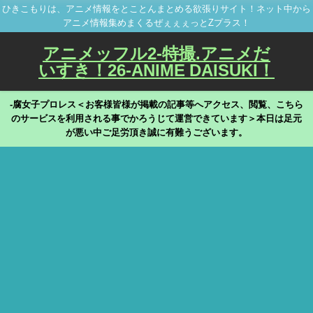
ひきこもりは、アニメ情報をとことんまとめる欲張りサイト！ネット中から
アニメ情報集めまくるぜぇぇぇっとZプラス！
アニメッフル2-特撮.アニメだ
いすき！26-ANIME DAISUKI！
-腐女子プロレス＜お客様皆様が掲載の記事等へアクセス、閲覧、こちら
のサービスを利用される事でかろうじて運営できています＞本日は足元
が悪い中ご足労頂き誠に有難うございます。