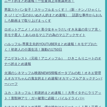
ニート的まとめ速報！一生童貞上等夜露死苦！
男装スケバン女子！スケッフルまっくす！（新・ナンノひゃくし
きっ!！ビー玉のおいぬさん的まとめ速報） 話題な事件からおも
しろ動画まで取り上げまっくす
ロボットアニメ！メカと美少女キャラだいすき永遠の非リア充・
非モテ星人 ！あらゆるマニアの為のマニアックサイト
ハルッフル-専業主夫的YOUTUBERまとめ速報！キモデブおた
く！初老人の介護生活！激動の1750日
アニゲタレスト（元祖！アニメッフル） ひきこもりニートのオ
ナベ的まとめ速報
火浦のシネマッフル映画NEWS情報ポータブルの杜！オネエ管理
人オカマちゃんの鬼女的まとめ速報!オカマッフルアタックナンバ
ーハーフ
ユカ・ヨネッフル！初老的まとめ速報！！大帝イタチにラリアッ
ト！害獣神アリ・ガー被害に必殺！パイルドライバー