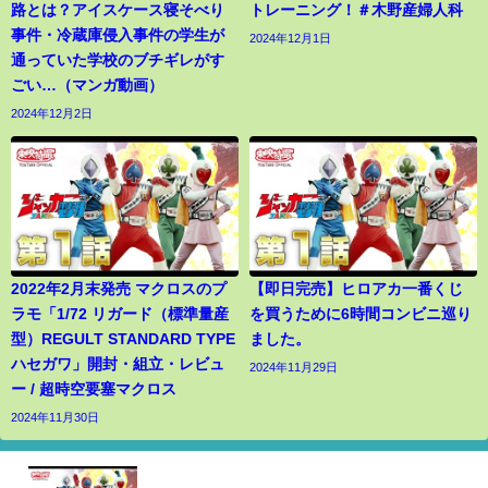
路とは？アイスケース寝そべり
トレーニング！＃木野産婦人科
事件・冷蔵庫侵入事件の学生が
2024年12月1日
通っていた学校のブチギレがす
ごい…（マンガ動画）
2024年12月2日
2022年2月末発売 マクロスのプ
【即日完売】ヒロアカ一番くじ
ラモ「1/72 リガード（標準量産
を買うために6時間コンビニ巡り
型）REGULT STANDARD TYPE
ました。
ハセガワ」開封・組立・レビュ
2024年11月29日
ー / 超時空要塞マクロス
2024年11月30日