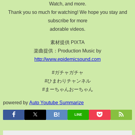
Watch, and more.
Thank you so much for watching! We hope you stay and
subscribe for more
adorable videos.
素材提供 PIXTA
楽曲提供：Production Music by
http://www.epidemicsound.com
#ガチャガチャ
#ひまわりチャンネル
#まーちゃんおーちゃん
powered by
Auto Youtube Summarize
LINE