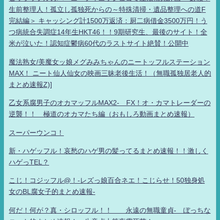
生前整理人！孤立し孤独死からの～特殊清掃・遺品整理への道F
完結編＞ キャッシング計1500万返済：厨二病借金3500万円！う
つ病統合失調症14年生HKT46！！9期研究生、最後のサイト！全
米が泣いた！認知症鬱病60代のラストサイト絶賛！公開中
魔法熟女/美魔女ッ娘メグみみちゃんのニートッフルステーション
MAX！ ニート仙人仙女の映画三昧老後生活！（無職孤独居老人的
まとめ速報Z)]
乙女系腐男子のオカマッフルMAX2- FX！オ・カマトレーダーの
逆襲！！ 極道のオカマたち編（おもしろ動画まとめ速報）
スーパーウンコ！
新・ハゲッフル！哀愁のハゲ男の髪ってるまとめ速報！！激しく
ハゲっTEL？
こじ！コジッフル@！-レズっ娘百合ネエ！こじらせ！50独身処
女のBL腐女子的まとめ速報-
何だ！何が？真・シロッフル！！ 永遠の無職童貞- ぼっちな