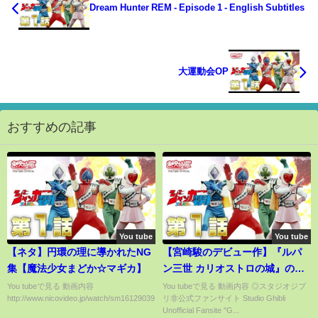
Dream Hunter REM - Episode 1 - English Subtitles
大運動会OP
おすすめの記事
You tube
You tube
【ネタ】円環の理に導かれたNG
【宮崎駿のデビュー作】『ルパ
集【魔法少女まどか☆マギカ】
ン三世 カリオストロの城』の驚
異的な製作スケジュール！【ジ
You tubeで見る 動画内容
You tubeで見る 動画内容 ◎スタジオジブ
http://www.nicovideo.jp/watch/sm16129039...
リ非公式ファンサイト Studio Ghibli
ブリ】
Unofficial Fansite "G...