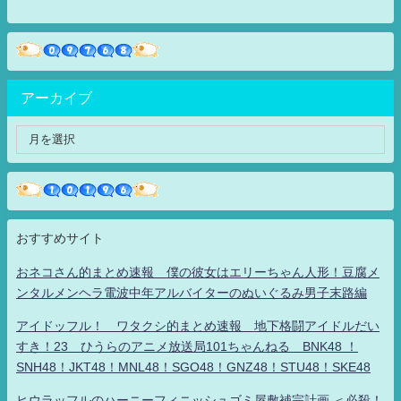
アーカイブ
おすすめサイト
おネコさん的まとめ速報 僕の彼女はエリーちゃん人形！豆腐メ
ンタルメンヘラ電波中年アルバイターのぬいぐるみ男子末路編
アイドッフル！ ワタクシ的まとめ速報 地下格闘アイドルだい
すき！23 ひうらのアニメ放送局101ちゃんねる BNK48 ！
SNH48！JKT48！MNL48！SGO48！GNZ48！STU48！SKE48
ヒウラッフルのハーニーフィニッシュゴミ屋敷補完計画 ＜必殺！