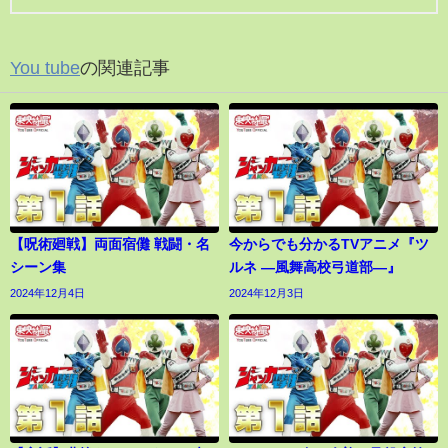
You tube
の関連記事
【呪術廻戦】両面宿儺 戦闘・名
今からでも分かるTVアニメ『ツ
シーン集
ルネ ―風舞高校弓道部―』
2024年12月4日
2024年12月3日