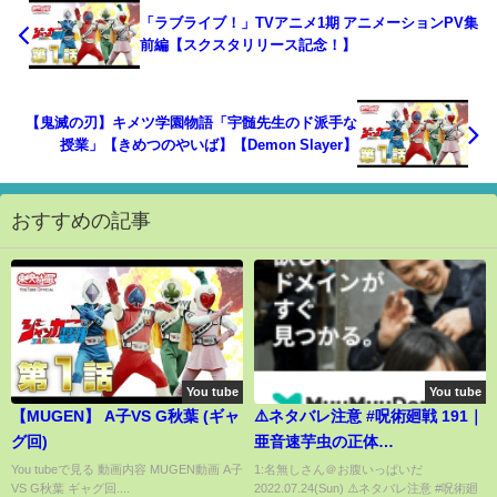
「ラブライブ！」TVアニメ1期 アニメーションPV集
前編【スクスタリリース記念！】
【鬼滅の刃】キメツ学園物語「宇髄先生のド派手な
授業」【きめつのやいば】【Demon Slayer】
おすすめの記事
You tube
You tube
【MUGEN】 A子VS G秋葉 (ギャ
⚠️ネタバレ注意 #呪術廻戦 191｜
グ回)
亜音速芋虫の正体
#jujutsukaisen #jjk #shorts
You tubeで見る 動画内容 MUGEN動画 A子
1:名無しさん＠お腹いっぱいだ
VS G秋葉 ギャグ回....
2022.07.24(Sun) ⚠️ネタバレ注意 #呪術廻