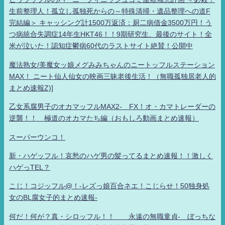
生前整理人！孤立し孤独死からの～特殊清掃・遺品整理への道F
完結編＞ キャッシング計1500万返済：厨二病借金3500万円！う
つ病統合失調症14年生HKT46！！9期研究生、最後のサイト！全
米が泣いた！認知症鬱病60代のラストサイト絶賛！公開中
魔法熟女/美魔女ッ娘メグみみちゃんのニートッフルステーション
MAX！ ニート仙人仙女の映画三昧老後生活！（無職孤独居老人的
まとめ速報Z)]
乙女系腐男子のオカマッフルMAX2- FX！オ・カマトレーダーの
逆襲！！ 極道のオカマたち編（おもしろ動画まとめ速報）
スーパーウンコ！
新・ハゲッフル！哀愁のハゲ男の髪ってるまとめ速報！！激しく
ハゲっTEL？
こじ！コジッフル@！-レズっ娘百合ネエ！こじらせ！50独身処
女のBL腐女子的まとめ速報-
何だ！何が？真・シロッフル！！ 永遠の無職童貞- ぼっちな