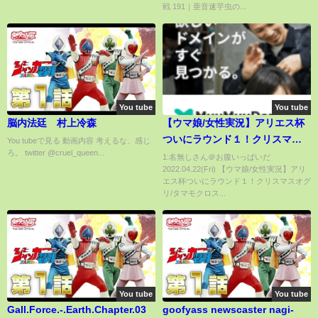
戦 191｜亜音速芋虫の...
You tube
You tube
脳内法廷 村上冷森
【ウマ娘/女性実況】アリエス杯
ついにラウンド１！クリスマス
You tubeで見る 動画内容 考えるな、感じ
ろ。 twitter @cruel_queen...
オグリ/タマモクロス/グラスワン
1:名無しさん＠お腹いっぱいだ
2022.04.22(Fri) 【ウマ娘/女性実況】アリ
ダー【わんこわんわん/STAR
エス杯ついにラウンド１！クリスマスオグ
SPECTRE】
リ/タマモクロス...
You tube
You tube
Gall.Force.-.Earth.Chapter.03
goofyass newscaster nagi-