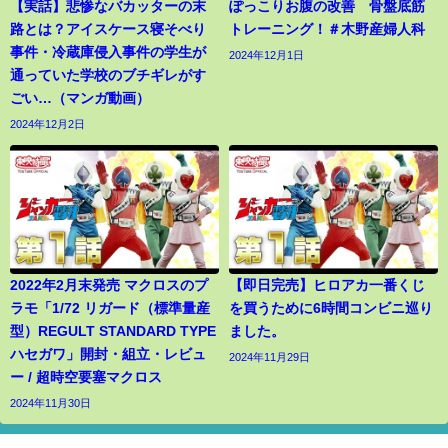
【実話】悲惨なバカッターの末
ぽっこりお腹の改善 骨盤底筋
路とは？アイスケース寝そべり
トレーニング！＃木野産婦人科
事件・冷蔵庫侵入事件の学生が
2024年12月1日
通っていた学校のブチギレがす
ごい…（マンガ動画）
2024年12月2日
2022年2月末発売 マクロスのプ
【即日完売】ヒロアカ一番くじ
ラモ「1/72 リガード（標準量産
を買うために6時間コンビニ巡り
型）REGULT STANDARD TYPE
ました。
ハセガワ」開封・組立・レビュ
2024年11月29日
ー / 超時空要塞マクロス
2024年11月30日