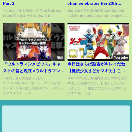
Part 1
chan celebrates her 23th
birthday early
You tubeで見る 動画内容 Final Battle has
You tubeで見る 動画内容 nagi-chan not
begun. The galls will find that to d...
realizing mr. cameraman got her smile o...
映画
You tube
『ウルトラマンメビウス』キャ
今日はさらば諭吉がキレイだね
ストの昔と現在 #ウルトラマンメ
【魔法少女まどかマギカ】この
ビウス #ウルトラマン #特撮 #映
ごみ770養分
1:名無しさん＠お腹いっぱい
You tubeで見る 動画内容 自分の中で先月
2025.05.06(Tue) 『ウルトラマンメビウ
卒業した機種ですが、 打ちたくなっちゃ
画
ス』キャストの昔と現在 #ウルトラマンメ
いました！！ 撤去までよろしくお願いし
ビウス #ウルトラマ...
ます！ 明日いよ...