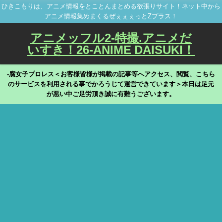
ひきこもりは、アニメ情報をとことんまとめる欲張りサイト！ネット中から
アニメ情報集めまくるぜぇぇぇっとZプラス！
アニメッフル2-特撮.アニメだ
いすき！26-ANIME DAISUKI！
-腐女子プロレス＜お客様皆様が掲載の記事等へアクセス、閲覧、こちら
のサービスを利用される事でかろうじて運営できています＞本日は足元
が悪い中ご足労頂き誠に有難うございます。