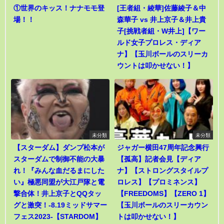
①世界のキッス！ナナモモ登
[王者組・綾華]佐藤綾子＆中
場！！
森華子 vs 井上京子＆井上貴
子[挑戦者組・W井上]【ワー
ルド女子プロレス・ディア
ナ】【玉川ボールのスリーカ
ウントは叩かせない！】
未分類
未分類
【スターダム】ダンプ松本が
ジャガー横田47周年記念興行
スターダムで制御不能の大暴
【孤高】記者会見【ディア
れ！『みんな血だるまにした
ナ】【ストロングスタイルプ
い』極悪同盟が大江戸隊と電
ロレス】【プロミネンス】
撃合体！井上京子とQQタッ
【FREEDOMS】【ZERO 1】
グと激突！-8.19ミッドサマー
【玉川ボールのスリーカウン
フェス2023-【STARDOM】
トは叩かせない！】