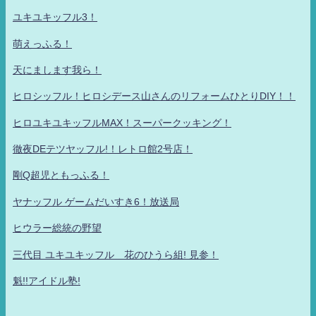
ユキユキッフル3！
萌えっふる！
天にまします我ら！
ヒロシッフル！ヒロシデース山さんのリフォームひとりDIY！！
ヒロユキユキッフルMAX！スーパークッキング！
徹夜DEテツヤッフル!！レトロ館2号店！
剛Q超児ともっふる！
ヤナッフル ゲームだいすき6！放送局
ヒウラー総統の野望
三代目 ユキユキッフル 花のひうら組! 見参！
魁!!アイドル塾!