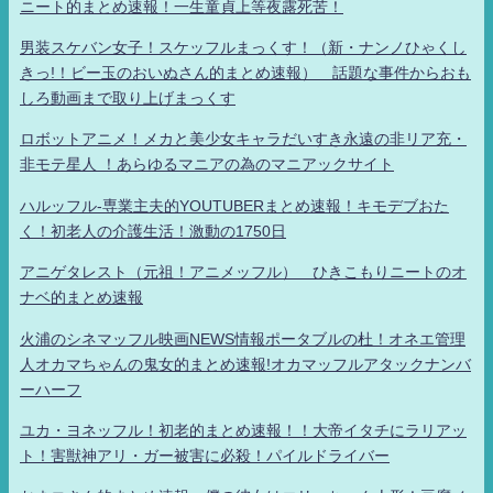
ニート的まとめ速報！一生童貞上等夜露死苦！
男装スケバン女子！スケッフルまっくす！（新・ナンノひゃくし
きっ!！ビー玉のおいぬさん的まとめ速報） 話題な事件からおも
しろ動画まで取り上げまっくす
ロボットアニメ！メカと美少女キャラだいすき永遠の非リア充・
非モテ星人 ！あらゆるマニアの為のマニアックサイト
ハルッフル-専業主夫的YOUTUBERまとめ速報！キモデブおた
く！初老人の介護生活！激動の1750日
アニゲタレスト（元祖！アニメッフル） ひきこもりニートのオ
ナベ的まとめ速報
火浦のシネマッフル映画NEWS情報ポータブルの杜！オネエ管理
人オカマちゃんの鬼女的まとめ速報!オカマッフルアタックナンバ
ーハーフ
ユカ・ヨネッフル！初老的まとめ速報！！大帝イタチにラリアッ
ト！害獣神アリ・ガー被害に必殺！パイルドライバー