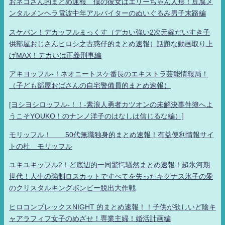
おネコさん的まとめ速報 僕の彼女はエリーちゃん人形！豆腐メ
ンタルメンヘラ電波中年アルバイターのぬいぐるみ男子末路編
スケバン！デカッフルまっくす（デカい強い2次元嫁だいすき子
供部屋おじさんヒロシ之古惑仔的まとめ速報）話題な動画取り上
げMAX！デカいは正義刑事編
アキヨッフル-！ネオニートスケ番長のエキストラ芸能情報局！
（子ども部屋おばさんの自宅警備員的まとめ速報）
[ヨシヨシロッフル-！！-素浪人勇者カツオンの未解決事件簿へよ
うこそYOUKO！のナンノ洋子のはなしは信じるな編）]
モリッフル！ 50代無職独身的まとめ速報！有益便利情報サイ
トの杜 モリッフル
ユキユキッフル2！ど底辺的一同驚愕騒然まとめ速報！超氷河期
世代！人生の強制ロスカットですべてを失ったキグナス氷子の愛
のクリスタルキングボンビー脱出大作戦
ヒロコンプレックスNIGHT 的まとめ速報！！子供が欲しいど陰キ
ャアラフィフ女子のめざせ！専業主婦！婚活計画編