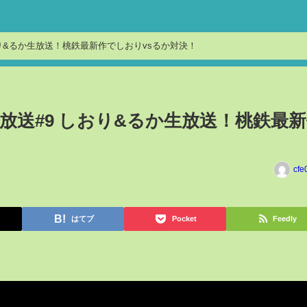
り&るか生放送！桃鉄最新作でしおりvsるか対決！
放送#9 しおり&るか生放送！桃鉄最
！
cfe
はてブ
Pocket
Feedly