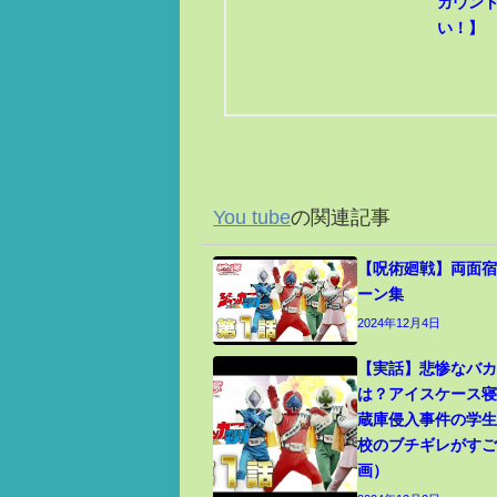
カウン
い！】
You tube
の関連記事
【呪術廻戦】両面宿
ーン集
2024年12月4日
【実話】悲惨なバ
は？アイスケース
蔵庫侵入事件の学
校のブチギレがす
画）