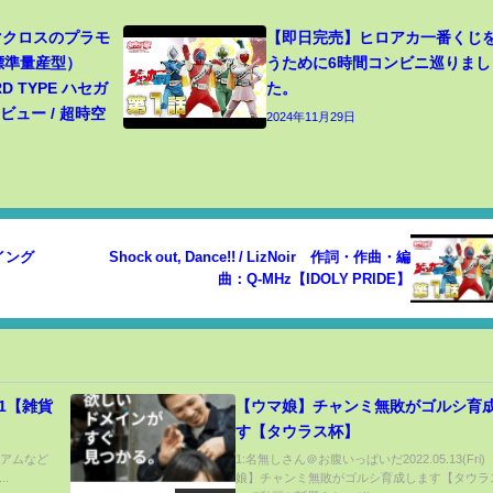
 マクロスのプラモ
【即日完売】ヒロアカ一番くじ
（標準量産型）
うために6時間コンビニ巡りまし
RD TYPE ハセガ
た。
ュー / 超時空
2024年11月29日
イング
Shock out, Dance!! / LizNoir 作詞・作曲・編
曲：Q-MHz【IDOLY PRIDE】
21【雑貨
【ウマ娘】チャンミ無敗がゴルシ育
す【タウラス杯】
ージアムなど
1:名無しさん＠お腹いっぱいだ2022.05.13(Fri)
.
娘】チャンミ無敗がゴルシ育成します【タウラ