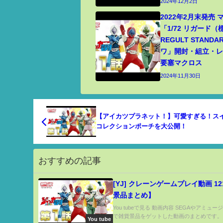
2024年12月2日
2022年2月末発売
「1/72 リガード
REGULT STANDA
ワ」開封・組立・レビ
要塞マクロス
2024年11月30日
【アイカツプラネット！】可愛すぎる！ス
コレクションポーチを大公開！
おすすめの記事
[YJ] クレーンゲームプレイ動画 1
景品まとめ】
You tubeで見る 動画内容 SEGAやアミュ
で雑貨景品をゲットした動画のまとめです。..
You tube