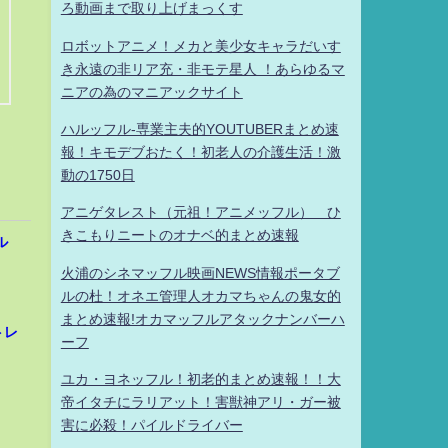
ろ動画まで取り上げまっくす
ロボットアニメ！メカと美少女キャラだいす
き永遠の非リア充・非モテ星人 ！あらゆるマ
ニアの為のマニアックサイト
ハルッフル-専業主夫的YOUTUBERまとめ速
報！キモデブおたく！初老人の介護生活！激
動の1750日
アニゲタレスト（元祖！アニメッフル） ひ
きこもりニートのオナベ的まとめ速報
ル
火浦のシネマッフル映画NEWS情報ポータブ
ルの杜！オネエ管理人オカマちゃんの鬼女的
まとめ速報!オカマッフルアタックナンバーハ
トレ
ーフ
ユカ・ヨネッフル！初老的まとめ速報！！大
帝イタチにラリアット！害獣神アリ・ガー被
害に必殺！パイルドライバー