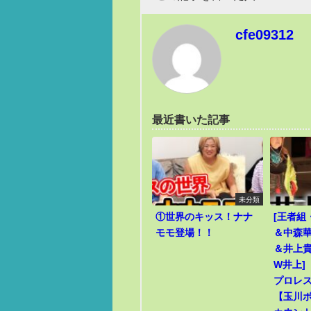
cfe09312
最近書いた記事
未分類
①世界のキッス！ナナ
[王者組
モモ登場！！
＆中森華
＆井上貴
W井上]
プロレ
【玉川