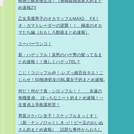
映画三昧老後生活！（無職孤独居老人的まと
め速報Z)]
乙女系腐男子のオカマッフルMAX2- FX！
オ・カマトレーダーの逆襲！！ 極道のオカ
マたち編（おもしろ動画まとめ速報）
スーパーウンコ！
新・ハゲッフル！哀愁のハゲ男の髪ってるま
とめ速報！！激しくハゲっTEL？
こじ！コジッフル@！-レズっ娘百合ネエ！こ
じらせ！50独身処女のBL腐女子的まとめ速報-
何だ！何が？真・シロッフル！！ 永遠の
無職童貞- ぼっちなニート的まとめ速報！一
生童貞上等夜露死苦！
男装スケバン女子！スケッフルまっくす！
（新・ナンノひゃくしきっ!！ビー玉のおいぬ
さん的まとめ速報） 話題な事件からおもし