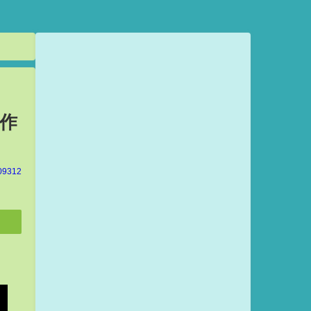
新作
09312