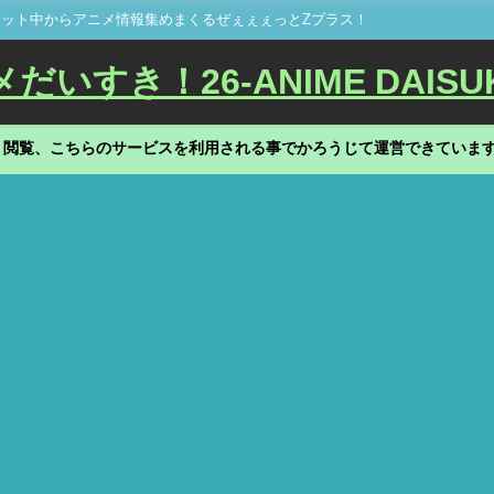
ット中からアニメ情報集めまくるぜぇぇぇっとZプラス！
いすき！26-ANIME DAISU
、閲覧、こちらのサービスを利用される事でかろうじて運営できていま