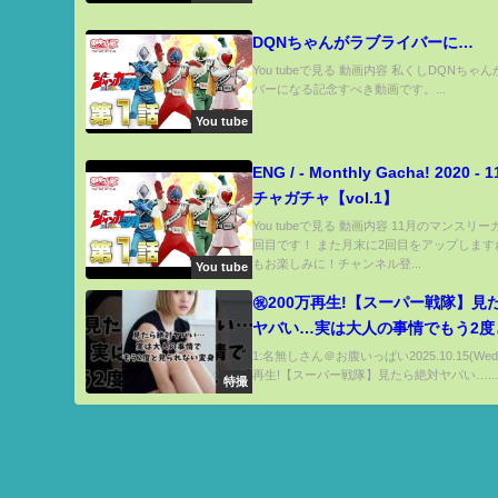
DQNちゃんがラブライバーに…
You tubeで見る 動画内容 私くしDQNちゃ
バーになる記念すべき動画です。...
You tube
ENG / - Monthly Gacha! 2020 
チャガチャ【vol.1】
You tubeで見る 動画内容 11月のマンスリ
回目です！ また月末に2回目をアップします
もお楽しみに！チャンネル登...
You tube
㊗️200万再生!【スーパー戦隊】見
ヤバい…実は大人の事情でもう2度
ない変身【キラメイグリーン】#キ
1:名無しさん＠お腹いっぱい2025.10.15(Wed)
再生!【スーパー戦隊】見たら絶対ヤバい…..
ャー#戦隊#特撮
特撮