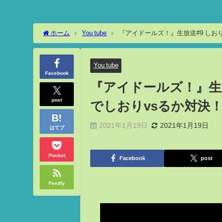
ホーム
You tube
『アイドールズ！』生放送#9 しお
You tube
Facebook
『アイドールズ！』生
post
でしおりvsるか対決
2021年1月19日
2021年1月19日
はてブ
Pocket
Facebook
post
Feedly