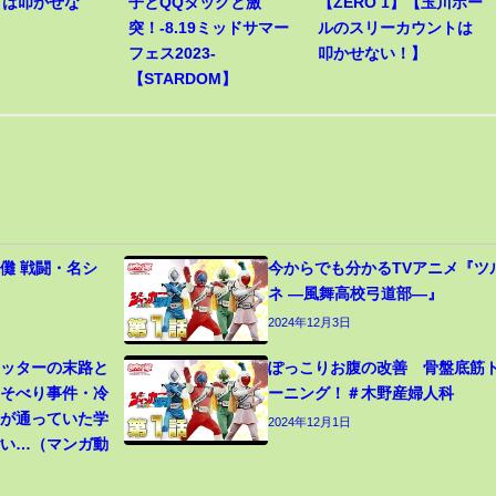
トは叩かせな
子とQQタッグと激
【ZERO 1】【玉川ボー
突！-8.19ミッドサマー
ルのスリーカウントは
フェス2023-
叩かせない！】
【STARDOM】
儺 戦闘・名シ
今からでも分かるTVアニメ『ツ
ネ ―風舞高校弓道部―』
2024年12月3日
カッターの末路と
ぽっこりお腹の改善 骨盤底筋
寝そべり事件・冷
ーニング！＃木野産婦人科
生が通っていた学
2024年12月1日
ごい…（マンガ動