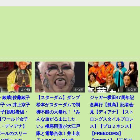
未分類
未分類
未分類
・綾華]佐藤綾子
【スターダム】ダンプ
ジャガー横田47周年記
子 vs 井上京子
松本がスターダムで制
念興行【孤高】記者会
子[挑戦者組・
御不能の大暴れ！『み
見【ディアナ】【スト
【ワールド女子
んな血だるまにした
ロングスタイルプロレ
ス・ディアナ】
い』極悪同盟が大江戸
ス】【プロミネンス】
ボールのスリー
隊と電撃合体！井上京
【FREEDOMS】