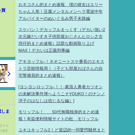
おネコさん的まとめ速報 僕の彼女はエリー
を買
ちゃん人形！豆腐メンタルメンヘラ電波中年
アルバイターのぬいぐるみ男子末路編
スケバン！デカッフルまっくす（デカい強い2
次元嫁だいすき子供部屋おじさんヒロシ之古
惑仔的まとめ速報）話題な動画取り上げ
MAX！デカいは正義刑事編
アキヨッフル-！ネオニートスケ番長のエキス
トラ芸能情報局！（子ども部屋おばさんの自
宅警備員的まとめ速報）
[ヨシヨシロッフル-！！-素浪人勇者カツオン
の未解決事件簿へようこそYOUKO！のナンノ
洋子のはなしは信じるな編）]
成しま
モリッフル！ 50代無職独身的まとめ速
報！有益便利情報サイトの杜 モリッフル
 【ウマ
ユキユキッフル2！ど底辺的一同驚愕騒然まと
ス杯】