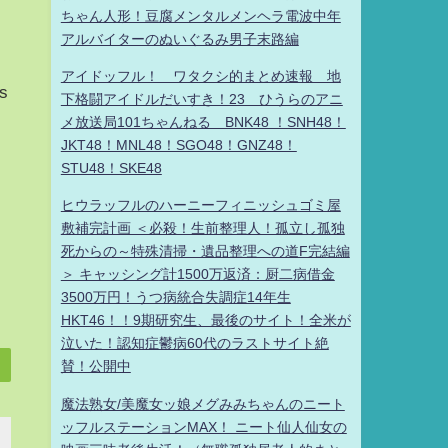
ちゃん人形！豆腐メンタルメンヘラ電波中年
アルバイターのぬいぐるみ男子末路編
アイドッフル！ ワタクシ的まとめ速報 地
s
下格闘アイドルだいすき！23 ひうらのアニ
メ放送局101ちゃんねる BNK48 ！SNH48！
JKT48！MNL48！SGO48！GNZ48！
STU48！SKE48
ヒウラッフルのハーニーフィニッシュゴミ屋
敷補完計画 ＜必殺！生前整理人！孤立し孤独
死からの～特殊清掃・遺品整理への道F完結編
＞ キャッシング計1500万返済：厨二病借金
3500万円！うつ病統合失調症14年生
HKT46！！9期研究生、最後のサイト！全米が
泣いた！認知症鬱病60代のラストサイト絶
賛！公開中
魔法熟女/美魔女ッ娘メグみみちゃんのニート
ッフルステーションMAX！ ニート仙人仙女の