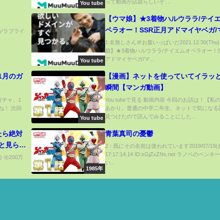
って動画が話題らしいぞ ...
You tube
【ウマ娘】★3着物ハルウララ/テイ
ペラオー！SSR正月アドマイヤベガ/
んがラブライ
ネフクキタル！配布メイショウドト
1:名無しさん＠お腹いっぱいだ2021.12.30(Thu
娘】★3着物ハルウララ/テイエムオペラオー！S
にもポイントが！【ウマ娘プリティ
アドマイヤベガ/マ...
You tube
ビー育成攻略まとめ 振袖/晴れ着ウラ
- 11月のガ
【漫画】ネットを使っていてイラッ
瞬間【マンガ動画】
ーガチャ、1
You tubeで見る 動画内容 今回のお話は！【私
ね！ 次回
あかり。普通の中学二年生。ネットで気になる
見つけたので読んでみることにした...
You tube
たら絶対
青葉真司の憂鬱
と見られ
2：既にその名前は使われています2019/07/19(
17:17:14.14 ID:xGjZxZNs.net ラノベのペン
ラメイジ
 ㊗️200万
い...
.
1985年