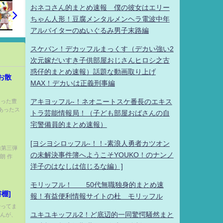
おネコさん的まとめ速報 僕の彼女はエリー
ちゃん人形！豆腐メンタルメンヘラ電波中年
アルバイターのぬいぐるみ男子末路編
スケバン！デカッフルまっくす（デカい強い2
次元嫁だいすき子供部屋おじさんヒロシ之古
惑仔的まとめ速報）話題な動画取り上げ
お散
MAX！デカいは正義刑事編
なった豊
アキヨッフル-！ネオニートスケ番長のエキス
にあったス
トラ芸能情報局！（子ども部屋おばさんの自
宅警備員的まとめ速報）
[ヨシヨシロッフル-！！-素浪人勇者カツオン
楽曲第三弾
の未解決事件簿へようこそYOUKO！のナンノ
朗 作
洋子のはなしは信じるな編）]
モリッフル！ 50代無職独身的まとめ速
棚]
報！有益便利情報サイトの杜 モリッフル
やってま
ユキユキッフル2！ど底辺的一同驚愕騒然まと
せんが、