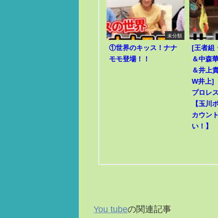
未分類
①世界のキッス！ナナ
[王者組
モモ登場！！
＆中森華
＆井上貴
W井上]
プロレ
【玉川
カウン
い！】
You tube
の関連記事