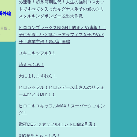
め速報！超氷河期世代！人生の強制ロスカッ
トですべてを失ったキグナス氷子の愛のクリ
番外編
スタルキングボンビー脱出大作戦
ヒロコンプレックスNIGHT 的まとめ速報！！
を目指し
.
子供が欲しいど陰キャアラフィフ女子のめざ
せ！専業主婦！婚活計画編
ユキユキッフル3！
萌えっふる！
天にまします我ら！
ヒロシッフル！ヒロシデース山さんのリフォ
ームひとりDIY！！
ヒロユキユキッフルMAX！スーパークッキン
グ！
徹夜DEテツヤッフル!！レトロ館2号店！
剛Q超児ともっふる！