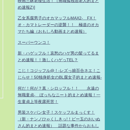
映画三昧老後生活！（無職孤独居老人的まと
め速報Z)]
乙女系腐男子のオカマッフルMAX2- FX！
オ・カマトレーダーの逆襲！！ 極道のオカ
マたち編（おもしろ動画まとめ速報）
スーパーウンコ！
新・ハゲッフル！哀愁のハゲ男の髪ってるま
とめ速報！！激しくハゲっTEL？
こじ！コジッフル@！-レズっ娘百合ネエ！こ
じらせ！50独身処女のBL腐女子的まとめ速報-
何だ！何が？真・シロッフル！！ 永遠の
無職童貞- ぼっちなニート的まとめ速報！一
生童貞上等夜露死苦！
男装スケバン女子！スケッフルまっくす！
（新・ナンノひゃくしきっ!！ビー玉のおいぬ
さん的まとめ速報） 話題な事件からおもし