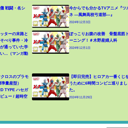
儺 戦闘・名シ
今からでも分かるTVアニメ『ツ
ネ ―風舞高校弓道部―』
2024年12月3日
カッターの末路と
ぽっこりお腹の改善 骨盤底筋
寝そべり事件・冷
ーニング！＃木野産婦人科
生が通っていた学
2024年12月1日
ごい…（マンガ動
 マクロスのプラモ
【即日完売】ヒロアカ一番くじ
（標準量産型）
うために6時間コンビニ巡りまし
RD TYPE ハセガ
た。
ュー / 超時空
2024年11月29日