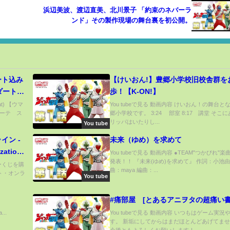
浜辺美波、渡辺直美、北川景子 「約束のネバーラ
ンド」その製作現場の舞台裏を初公開。
ート込み
【けいおん!】豊郷小学校旧校舎群を
ダートロ
歩！【K-ON!】
t) 【ウマ
You tubeで見る 動画内容 けいおん！の舞台と
ーテ ス
郷小学校です。 3:24 部室 8:17 講堂 そこ
リッパはいたりし...
You tube
イン -
未来（ゆめ）を求めて
ation
You tubeで見る 動画内容 ●TEAM"つかびれ"
発表！！ 『未来(ゆめ)を求めて』 作詞：小池由
みた！
ターくじを購
曲：maya 編曲：...
ト・オンラ
You tube
#痛部屋 [とあるアニヲタの超痛い書
..
You tubeで見る 動画内容 いつもはゲーム実況
す。 新垢にしてからはまだほとんどあげてま