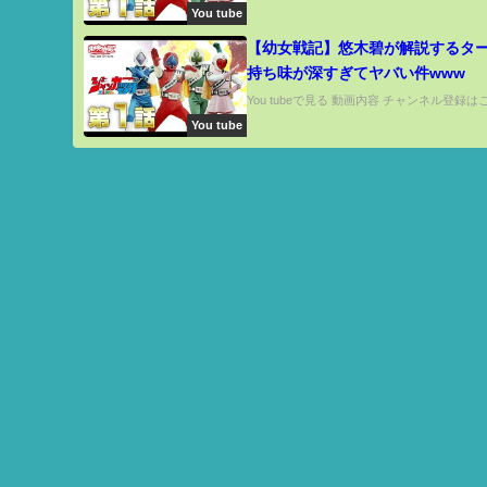
You tube
【幼女戦記】悠木碧が解説するタ
持ち味が深すぎてヤバい件www 
も百合にもなるのがターニャなん
You tubeで見る 動画内容 チャンネル登録はこ
You tube