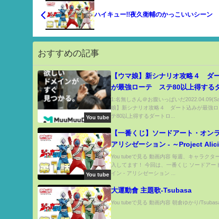
ハイキュー!!夜久衛輔のかっこいいシーン
おすすめの記事
【ウマ娘】新シナリオ攻略４ ダ
が最強ローテ ステ80以上得する
ーテを確認しよう！
1:名無しさん＠お腹いっぱいだ2022.04.09(Sa
娘】新シナリオ攻略４ ダート込みが最強ロ
テ80以上得するダートロ...
You tube
【一番くじ】ソードアート・オンラ
アリシゼーション - ～Project Aliciz
～をラストワン賞まで全部引いて
You tubeで見る 動画内容 毎週、キャラク
入してます！ 今回は、一番くじ ソードアー
イン - アリシゼーション ...
You tube
大運動會 主題歌-Tsubasa
You tubeで見る 動画内容 朝倉ゆかり/Tsubasa.