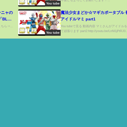
今後ともよろしくお願いします！...
You tube
ーニャの
魔法少女まどか☆マギカポータブル 
「BLに
アイドルマミ part1
ですよ
ちら⇒...
You tubeで見る 動画内容 マミさんがアイドル
て頑張ります part2:http://youtu.be/LnNl1jPtRJ0..
You tube