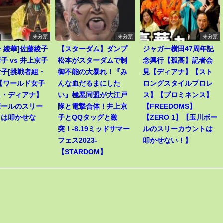
未分類
未分類
未分類
・綾華]佐藤綾子
【スターダム】ダンプ
ジャガー横田47周年記
子 vs 井上京子
松本がスターダムで制
念興行【孤高】記者会
子[挑戦者組・
御不能の大暴れ！『み
見【ディアナ】【スト
【ワールド女子
んな血だるまにした
ロングスタイルプロレ
ス・ディアナ】
い』極悪同盟が大江戸
ス】【プロミネンス】
ボールのスリー
隊と電撃合体！井上京
【FREEDOMS】
トは叩かせな
子とQQタッグと激
【ZERO 1】【玉川ボー
突！-8.19ミッドサマー
ルのスリーカウントは
フェス2023-
叩かせない！】
【STARDOM】