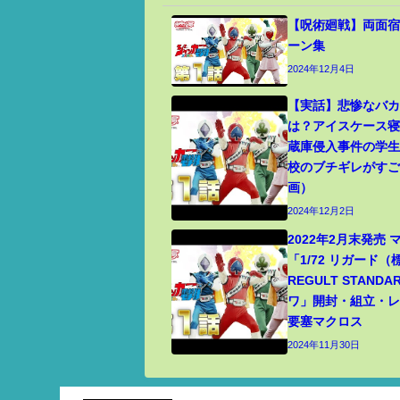
【呪術廻戦】両面宿
ーン集
2024年12月4日
【実話】悲惨なバ
は？アイスケース
蔵庫侵入事件の学
校のブチギレがす
画）
2024年12月2日
2022年2月末発売
「1/72 リガード
REGULT STANDA
ワ」開封・組立・レビ
要塞マクロス
2024年11月30日