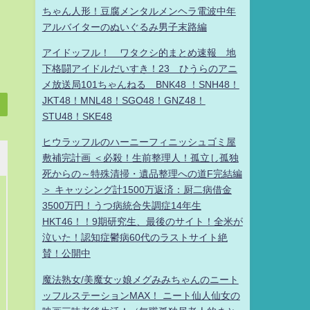
ちゃん人形！豆腐メンタルメンヘラ電波中年
アルバイターのぬいぐるみ男子末路編
アイドッフル！ ワタクシ的まとめ速報 地
下格闘アイドルだいすき！23 ひうらのアニ
メ放送局101ちゃんねる BNK48 ！SNH48！
JKT48！MNL48！SGO48！GNZ48！
STU48！SKE48
ヒウラッフルのハーニーフィニッシュゴミ屋
敷補完計画 ＜必殺！生前整理人！孤立し孤独
死からの～特殊清掃・遺品整理への道F完結編
＞ キャッシング計1500万返済：厨二病借金
3500万円！うつ病統合失調症14年生
HKT46！！9期研究生、最後のサイト！全米が
泣いた！認知症鬱病60代のラストサイト絶
賛！公開中
魔法熟女/美魔女ッ娘メグみみちゃんのニート
ッフルステーションMAX！ ニート仙人仙女の