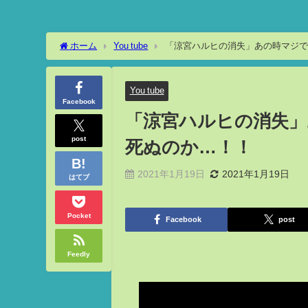
ホーム
You tube
「涼宮ハルヒの消失」あの時マジで
You tube
Facebook
「涼宮ハルヒの消失
post
死ぬのか…！！
2021年1月19日
2021年1月19日
はてブ
Pocket
Facebook
post
Feedly