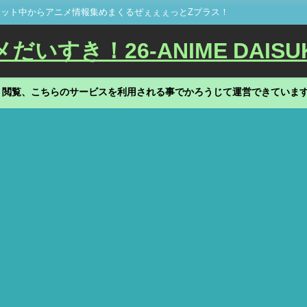
ット中からアニメ情報集めまくるぜぇぇぇっとZプラス！
いすき！26-ANIME DAISU
、閲覧、こちらのサービスを利用される事でかろうじて運営できていま