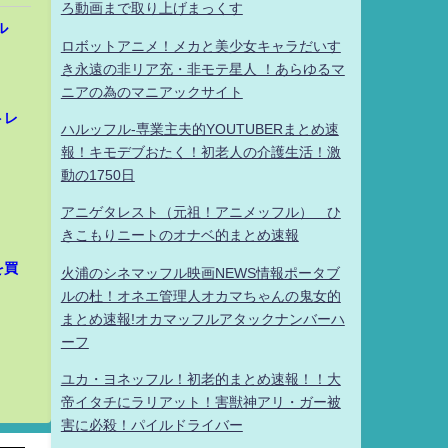
ろ動画まで取り上げまっくす
ル
ロボットアニメ！メカと美少女キャラだいす
き永遠の非リア充・非モテ星人 ！あらゆるマ
ニアの為のマニアックサイト
トレ
ハルッフル-専業主夫的YOUTUBERまとめ速
報！キモデブおたく！初老人の介護生活！激
動の1750日
アニゲタレスト（元祖！アニメッフル） ひ
きこもりニートのオナベ的まとめ速報
を買
火浦のシネマッフル映画NEWS情報ポータブ
ルの杜！オネエ管理人オカマちゃんの鬼女的
まとめ速報!オカマッフルアタックナンバーハ
ーフ
ユカ・ヨネッフル！初老的まとめ速報！！大
帝イタチにラリアット！害獣神アリ・ガー被
害に必殺！パイルドライバー