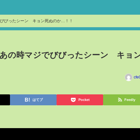
びびったシーン キョン死ぬのか…！！
」あの時マジでびびったシーン キョ
cfe
はてブ
Pocket
Feedly