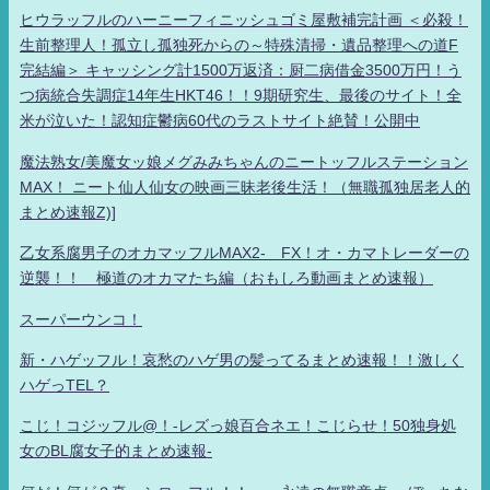
ヒウラッフルのハーニーフィニッシュゴミ屋敷補完計画 ＜必殺！
生前整理人！孤立し孤独死からの～特殊清掃・遺品整理への道F
完結編＞ キャッシング計1500万返済：厨二病借金3500万円！う
つ病統合失調症14年生HKT46！！9期研究生、最後のサイト！全
米が泣いた！認知症鬱病60代のラストサイト絶賛！公開中
魔法熟女/美魔女ッ娘メグみみちゃんのニートッフルステーション
MAX！ ニート仙人仙女の映画三昧老後生活！（無職孤独居老人的
まとめ速報Z)]
乙女系腐男子のオカマッフルMAX2- FX！オ・カマトレーダーの
逆襲！！ 極道のオカマたち編（おもしろ動画まとめ速報）
スーパーウンコ！
新・ハゲッフル！哀愁のハゲ男の髪ってるまとめ速報！！激しく
ハゲっTEL？
こじ！コジッフル@！-レズっ娘百合ネエ！こじらせ！50独身処
女のBL腐女子的まとめ速報-