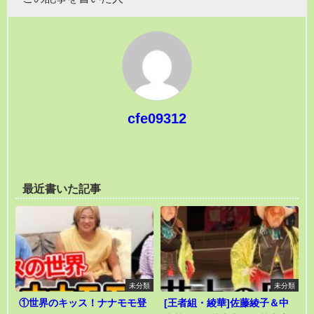
cfe09312
最近書いた記事
未分類
未分類
①世界のキッス！ナナモモ登
[王者組・綾華]佐藤綾子＆中