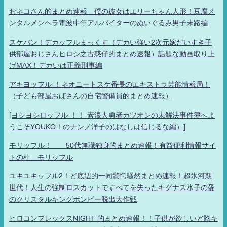
おネコさん的まとめ速報 僕の彼女はエリーちゃん人形！豆腐メ
ンタルメンヘラ電波中年アルバイターのぬいぐるみ男子末路編
スケバン！デカッフルまっくす（デカい強い2次元嫁だいすき子
供部屋おじさんヒロシ之古惑仔的まとめ速報）話題な動画取り上
げMAX！デカいは正義刑事編
アキヨッフル-！ネオニートスケ番長のエキストラ芸能情報局！
（子ども部屋おばさんの自宅警備員的まとめ速報）
[ヨシヨシロッフル-！！-素浪人勇者カツオンの未解決事件簿へよ
うこそYOUKO！のナンノ洋子のはなしは信じるな編）]
モリッフル！ 50代無職独身的まとめ速報！有益便利情報サイ
トの杜 モリッフル
ユキユキッフル2！ど底辺的一同驚愕騒然まとめ速報！超氷河期
世代！人生の強制ロスカットですべてを失ったキグナス氷子の愛
のクリスタルキングボンビー脱出大作戦
ヒロコンプレックスNIGHT 的まとめ速報！！子供が欲しいど陰キ