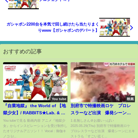
ガシャポン2200台を本気で回し続けたら当たりまく
りwww【ガシャポンのデパート】
おすすめの記事
You tube
映画
『自業地獄』 the World of 【地
別府市で特撮映画ロケ プロレ
獄少女】/ RABBITS★Lab. & 御
スラーなど出演 爆発シーンに
伽キノコ
エキストラも「すごい近くてび
You tubeで見る 動画内容 アニメ『地獄少
1:名無しさん＠お腹いっぱい
女』からインスピレーションを受け制作し
2025.05.29(Thu) 別府市で特撮映画ロケ
っくり」大分
たオリジナルアニソン！！ Vocal：御伽キ
プロレスラーなど出演 爆発シーンにエキ
ノコ Lr...
ストラも「すごい近く...