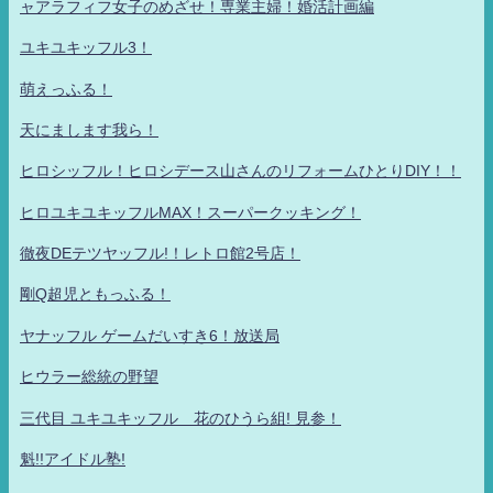
ャアラフィフ女子のめざせ！専業主婦！婚活計画編
ユキユキッフル3！
萌えっふる！
天にまします我ら！
ヒロシッフル！ヒロシデース山さんのリフォームひとりDIY！！
ヒロユキユキッフルMAX！スーパークッキング！
徹夜DEテツヤッフル!！レトロ館2号店！
剛Q超児ともっふる！
ヤナッフル ゲームだいすき6！放送局
ヒウラー総統の野望
三代目 ユキユキッフル 花のひうら組! 見参！
魁!!アイドル塾!