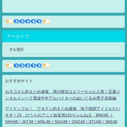
アーカイブ
おすすめサイト
おネコさん的まとめ速報 僕の彼女はエリーちゃん人形！豆腐メ
ンタルメンヘラ電波中年アルバイターのぬいぐるみ男子末路編
アイドッフル！ ワタクシ的まとめ速報 地下格闘アイドルだい
すき！23 ひうらのアニメ放送局101ちゃんねる BNK48 ！
SNH48！JKT48！MNL48！SGO48！GNZ48！STU48！SKE48