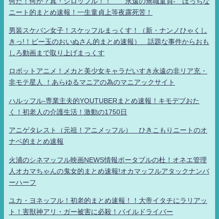
何だ！何が？真・シロッフル！！ 永遠の無職童貞- ぼっちな
ニート的まとめ速報！一生童貞上等夜露死苦！
男装スケバン女子！スケッフルまっくす！（新・ナンノひゃくし
きっ!！ビー玉のおいぬさん的まとめ速報） 話題な事件からおも
しろ動画まで取り上げまっくす
ロボットアニメ！メカと美少女キャラだいすき永遠の非リア充・
非モテ星人 ！あらゆるマニアの為のマニアックサイト
ハルッフル-専業主夫的YOUTUBERまとめ速報！キモデブおた
く！初老人の介護生活！激動の1750日
アニゲタレスト（元祖！アニメッフル） ひきこもりニートのオ
ナベ的まとめ速報
火浦のシネマッフル映画NEWS情報ポータブルの杜！オネエ管理
人オカマちゃんの鬼女的まとめ速報!オカマッフルアタックナンバ
ーハーフ
ユカ・ヨネッフル！初老的まとめ速報！！大帝イタチにラリアッ
ト！害獣神アリ・ガー被害に必殺！パイルドライバー