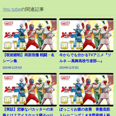
You tube
の関連記事
【呪術廻戦】両面宿儺 戦闘・名
今からでも分かるTVアニメ『ツ
シーン集
ルネ ―風舞高校弓道部―』
2024年12月4日
2024年12月3日
【実話】悲惨なバカッターの末
ぽっこりお腹の改善 骨盤底筋
路とは？アイスケース寝そべり
トレーニング！＃木野産婦人科