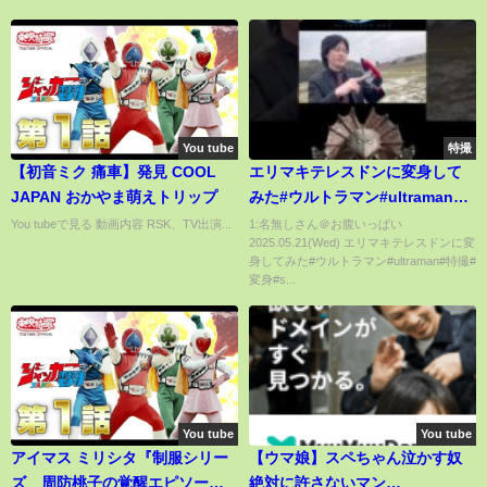
You tube
特撮
【初音ミク 痛車】発見 COOL
エリマキテレスドンに変身して
JAPAN おかやま萌えトリップ
みた#ウルトラマン#ultraman#
特撮#変身#shorts
You tubeで見る 動画内容 RSK、TV出演...
1:名無しさん＠お腹いっぱい
2025.05.21(Wed) エリマキテレスドンに変
身してみた#ウルトラマン#ultraman#特撮#
変身#s...
You tube
You tube
アイマス ミリシタ『制服シリー
【ウマ娘】スペちゃん泣かす奴
ズ 周防桃子の覚醒エピソー
絶対に許さないマン