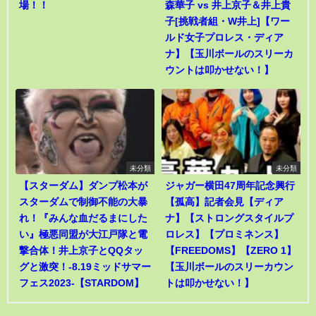
場！！
森華子 vs 井上京子＆井上貴
子[挑戦者組・W井上]【ワー
ルド女子プロレス・ディア
ナ】【玉川ボールのスリーカ
ウントは叩かせない！】
未分類
未分類
【スターダム】ダンプ松本が
ジャガー横田47周年記念興行
スターダムで制御不能の大暴
【孤高】記者会見【ディア
れ！『みんな血だるまにした
ナ】【ストロングスタイルプ
い』極悪同盟が大江戸隊と電
ロレス】【プロミネンス】
撃合体！井上京子とQQタッ
【FREEDOMS】【ZERO 1】
グと激突！-8.19ミッドサマー
【玉川ボールのスリーカウン
フェス2023-【STARDOM】
トは叩かせない！】