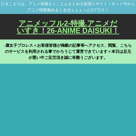
ひきこもりは、アニメ情報をとことんまとめる欲張りサイト！ネット中から
アニメ情報集めまくるぜぇぇぇっとZプラス！
アニメッフル2-特撮.アニメだ
いすき！26-ANIME DAISUKI！
-腐女子プロレス＜お客様皆様が掲載の記事等へアクセス、閲覧、こちら
のサービスを利用される事でかろうじて運営できています＞本日は足元
が悪い中ご足労頂き誠に有難うございます。