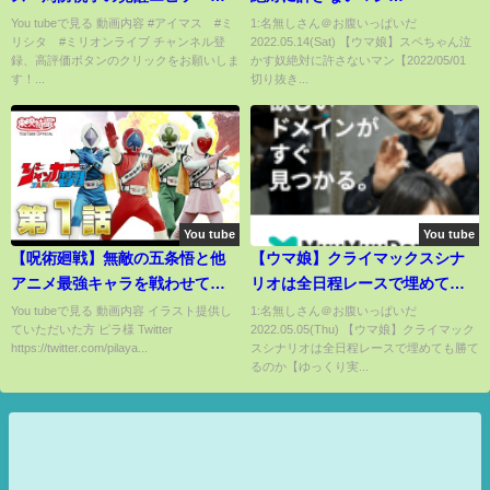
ド』
【2022/05/01 切り抜き】
You tubeで見る 動画内容 #アイマス #ミ
1:名無しさん＠お腹いっぱいだ
リシタ #ミリオンライブ チャンネル登
2022.05.14(Sat) 【ウマ娘】スペちゃん泣
録、高評価ボタンのクリックをお願いしま
かす奴絶対に許さないマン【2022/05/01
す！...
切り抜き...
You tube
You tube
【呪術廻戦】無敵の五条悟と他
【ウマ娘】クライマックスシナ
アニメ最強キャラを戦わせてみ
リオは全日程レースで埋めても
た【検証】
勝てるのか【ゆっくり実況】
You tubeで見る 動画内容 イラスト提供し
1:名無しさん＠お腹いっぱいだ
ていただいた方 ピラ様 Twitter
2022.05.05(Thu) 【ウマ娘】クライマック
https://twitter.com/pilaya...
スシナリオは全日程レースで埋めても勝て
るのか【ゆっくり実...