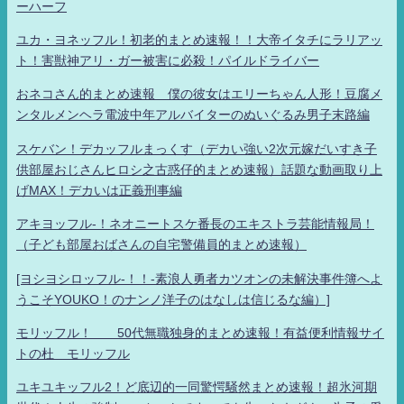
ーハーフ
ユカ・ヨネッフル！初老的まとめ速報！！大帝イタチにラリアッ
ト！害獣神アリ・ガー被害に必殺！パイルドライバー
おネコさん的まとめ速報 僕の彼女はエリーちゃん人形！豆腐メ
ンタルメンヘラ電波中年アルバイターのぬいぐるみ男子末路編
スケバン！デカッフルまっくす（デカい強い2次元嫁だいすき子
供部屋おじさんヒロシ之古惑仔的まとめ速報）話題な動画取り上
げMAX！デカいは正義刑事編
アキヨッフル-！ネオニートスケ番長のエキストラ芸能情報局！
（子ども部屋おばさんの自宅警備員的まとめ速報）
[ヨシヨシロッフル-！！-素浪人勇者カツオンの未解決事件簿へよ
うこそYOUKO！のナンノ洋子のはなしは信じるな編）]
モリッフル！ 50代無職独身的まとめ速報！有益便利情報サイ
トの杜 モリッフル
ユキユキッフル2！ど底辺的一同驚愕騒然まとめ速報！超氷河期