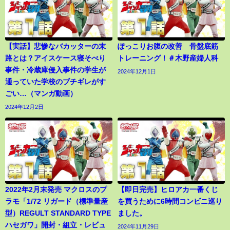
【実話】悲惨なバカッターの末
ぽっこりお腹の改善 骨盤底筋
路とは？アイスケース寝そべり
トレーニング！＃木野産婦人科
事件・冷蔵庫侵入事件の学生が
2024年12月1日
通っていた学校のブチギレがす
ごい…（マンガ動画）
2024年12月2日
2022年2月末発売 マクロスのプ
【即日完売】ヒロアカ一番くじ
ラモ「1/72 リガード（標準量産
を買うために6時間コンビニ巡り
型）REGULT STANDARD TYPE
ました。
ハセガワ」開封・組立・レビュ
2024年11月29日