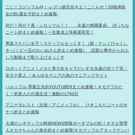
こじ！コジッフル@！-レズっ娘百合ネエ！こじらせ！50独身処
女のBL腐女子的まとめ速報-
何だ！何が？真・シロッフル！！ 永遠の無職童貞- ぼっちな
ニート的まとめ速報！一生童貞上等夜露死苦！
男装スケバン女子！スケッフルまっくす！（新・ナンノひゃくし
きっ!！ビー玉のおいぬさん的まとめ速報） 話題な事件からおも
しろ動画まで取り上げまっくす
ロボットアニメ！メカと美少女キャラだいすき永遠の非リア充・
非モテ星人 ！あらゆるマニアの為のマニアックサイト
ハルッフル-専業主夫的YOUTUBERまとめ速報！キモデブおた
く！初老人の介護生活！激動の1750日
アニゲタレスト（元祖！アニメッフル） ひきこもりニートのオ
ナベ的まとめ速報
火浦のシネマッフル映画NEWS情報ポータブルの杜！オネエ管理
人オカマちゃんの鬼女的まとめ速報!オカマッフルアタックナンバ