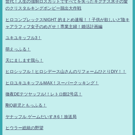
世代！人生の強制ロスカットですべてを失ったキグナス氷子の愛
のクリスタルキングボンビー脱出大作戦
ヒロコンプレックスNIGHT 的まとめ速報！！子供が欲しいど陰キ
ャアラフィフ女子のめざせ！専業主婦！婚活計画編
ユキユキッフル3！
萌えっふる！
天にまします我ら！
ヒロシッフル！ヒロシデース山さんのリフォームひとりDIY！！
ヒロユキユキッフルMAX！スーパークッキング！
徹夜DEテツヤッフル!！レトロ館2号店！
剛Q超児ともっふる！
ヤナッフル ゲームだいすき6！放送局
ヒウラー総統の野望