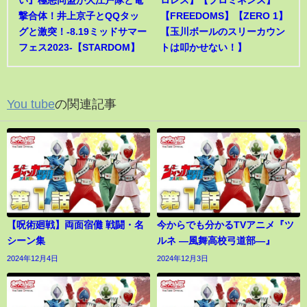
い』極悪同盟が大江戸隊と電
ロレス】【プロミネンス】
撃合体！井上京子とQQタッ
【FREEDOMS】【ZERO 1】
グと激突！-8.19ミッドサマー
【玉川ボールのスリーカウン
フェス2023-【STARDOM】
トは叩かせない！】
You tube
の関連記事
【呪術廻戦】両面宿儺 戦闘・名
今からでも分かるTVアニメ『ツ
シーン集
ルネ ―風舞高校弓道部―』
2024年12月4日
2024年12月3日