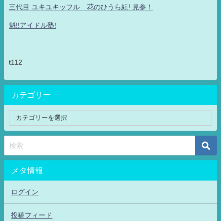
三代目 ユキユキッフル 花のひうら組! 見参！
魁!!アイドル塾!
t112
カテゴリー
メタ情報
ログイン
投稿フィード