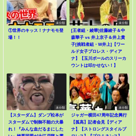
未分類
未分類
①世界のキッス！ナナモモ登
[王者組・綾華]佐藤綾子＆中
場！！
森華子 vs 井上京子＆井上貴
子[挑戦者組・W井上]【ワー
ルド女子プロレス・ディア
ナ】【玉川ボールのスリーカ
ウントは叩かせない！】
未分類
未分類
【スターダム】ダンプ松本が
ジャガー横田47周年記念興行
スターダムで制御不能の大暴
【孤高】記者会見【ディア
れ！『みんな血だるまにした
ナ】【ストロングスタイルプ