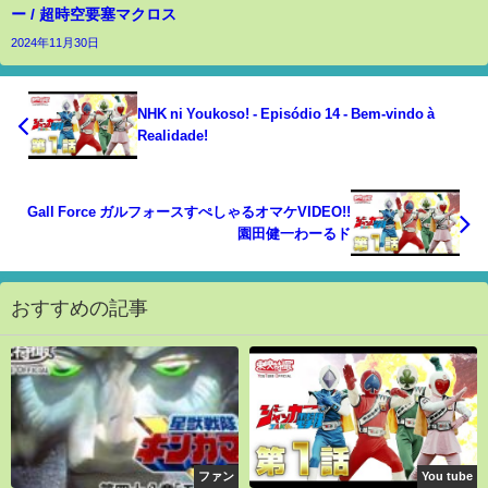
ー / 超時空要塞マクロス
2024年11月30日
NHK ni Youkoso! - Episódio 14 - Bem-vindo à
Realidade!
Gall Force ガルフォースすぺしゃるオマケVIDEO!!
園田健一わーるド
おすすめの記事
ファン
You tube