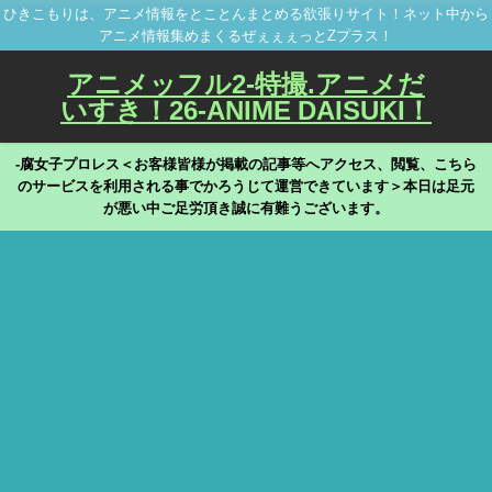
ひきこもりは、アニメ情報をとことんまとめる欲張りサイト！ネット中から
アニメ情報集めまくるぜぇぇぇっとZプラス！
アニメッフル2-特撮.アニメだ
いすき！26-ANIME DAISUKI！
-腐女子プロレス＜お客様皆様が掲載の記事等へアクセス、閲覧、こちら
のサービスを利用される事でかろうじて運営できています＞本日は足元
が悪い中ご足労頂き誠に有難うございます。