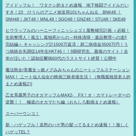
アイドッフル！ ワタクシ的まとめ速報 地下格闘アイドルだい
すき！23 ひうらのアニメ放送局101ちゃんねる BNK48 ！
SNH48！JKT48！MNL48！SGO48！GNZ48！STU48！SKE48
ヒウラッフルのハーニーフィニッシュゴミ屋敷補完計画 ＜必殺！
生前整理人！孤立し孤独死からの～特殊清掃・遺品整理への道F
完結編＞ キャッシング計1500万返済：厨二病借金3500万円！う
つ病統合失調症14年生HKT46！！9期研究生、最後のサイト！全
米が泣いた！認知症鬱病60代のラストサイト絶賛！公開中
魔法熟女/美魔女ッ娘メグみみちゃんのニートッフルステーション
MAX！ ニート仙人仙女の映画三昧老後生活！（無職孤独居老人的
まとめ速報Z)]
乙女系腐男子のオカマッフルMAX2- FX！オ・カマトレーダーの
逆襲！！ 極道のオカマたち編（おもしろ動画まとめ速報）
スーパーウンコ！
新・ハゲッフル！哀愁のハゲ男の髪ってるまとめ速報！！激しく
ハゲっTEL？