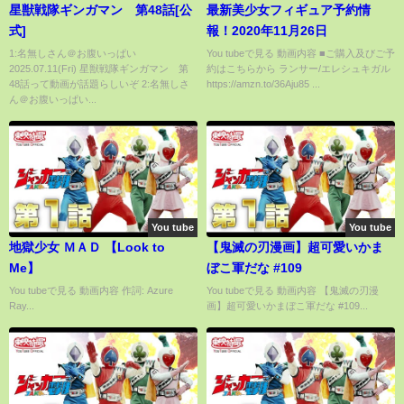
星獣戦隊ギンガマン 第48話[公
最新美少女フィギュア予約情
式]
報！2020年11月26日
1:名無しさん＠お腹いっぱい
You tubeで見る 動画内容 ■ご購入及びご予
2025.07.11(Fri) 星獣戦隊ギンガマン 第
約はこちらから ランサー/エレシュキガル
48話って動画が話題らしいぞ 2:名無しさ
https://amzn.to/36Aju85 ...
ん＠お腹いっぱい...
You tube
You tube
地獄少女 ＭＡＤ 【Look to
【鬼滅の刃漫画】超可愛いかま
Me】
ぼこ軍だな #109
You tubeで見る 動画内容 作詞: Azure
You tubeで見る 動画内容 【鬼滅の刃漫
Ray...
画】超可愛いかまぼこ軍だな #109...