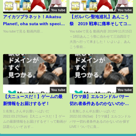
You tube
You tube
アイカツプラネット！Aikatsu
【ガルパン聖地巡礼】あんこう
Planet!, oha suta with special
祭 2019 戦車に痛車そしてコス
guest Mao and Ruli
プレ！大洗はいいぞ！【2019年
You tubeで見る 動画内容...
You tubeで見る 動画内容 2019年11月15日
～18日あんこう祭に合わせて三泊四日で
11月16日～17日】
大洗へ行って来ました！ いよいよ、あん
こう祭前...
You tube
You tube
【大ニュースだ！】ゲームの最
【ウマ娘】エルコンドルパサー
新情報をお届けするぞ！
切れ者条件あるのかないのか探
すLIVE！ついでに良い因子くだ
1:名無しさん＠お腹いっぱいだ
1:名無しさん＠お腹いっぱいだ
2022.03.27(Sun) 【大ニュースだ！】ゲー
2022.02.05(Sat) 【ウマ娘】エルコンドル
さい
ムの最新情報をお届けするぞ！って動画が
パサー切れ者条件あるのかないのか探す
話題らしいぞ おす...
LIVE！ついでに良...