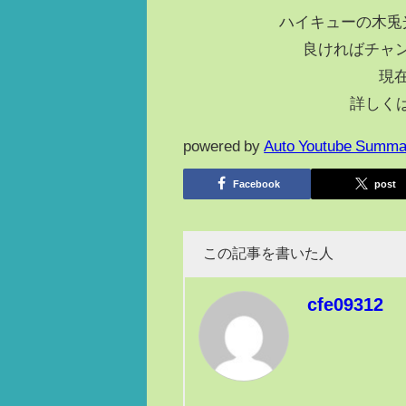
ハイキューの木兎
良ければチャ
現
詳しく
powered by
Auto Youtube Summa
Facebook
post
この記事を書いた人
cfe09312