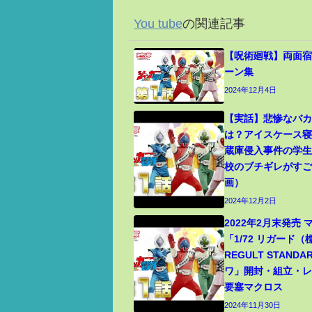
You tube
の関連記事
【呪術廻戦】両面宿
ーン集
2024年12月4日
【実話】悲惨なバ
は？アイスケース
蔵庫侵入事件の学
校のブチギレがす
画）
2024年12月2日
2022年2月末発売
「1/72 リガード
REGULT STANDA
ワ」開封・組立・レビ
要塞マクロス
2024年11月30日