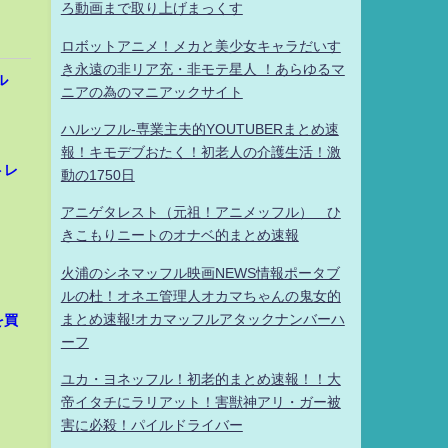
ろ動画まで取り上げまっくす
ロボットアニメ！メカと美少女キャラだいす
き永遠の非リア充・非モテ星人 ！あらゆるマ
ル
ニアの為のマニアックサイト
ハルッフル-専業主夫的YOUTUBERまとめ速
報！キモデブおたく！初老人の介護生活！激
トレ
動の1750日
アニゲタレスト（元祖！アニメッフル） ひ
きこもりニートのオナベ的まとめ速報
火浦のシネマッフル映画NEWS情報ポータブ
ルの杜！オネエ管理人オカマちゃんの鬼女的
まとめ速報!オカマッフルアタックナンバーハ
を買
ーフ
ユカ・ヨネッフル！初老的まとめ速報！！大
帝イタチにラリアット！害獣神アリ・ガー被
害に必殺！パイルドライバー