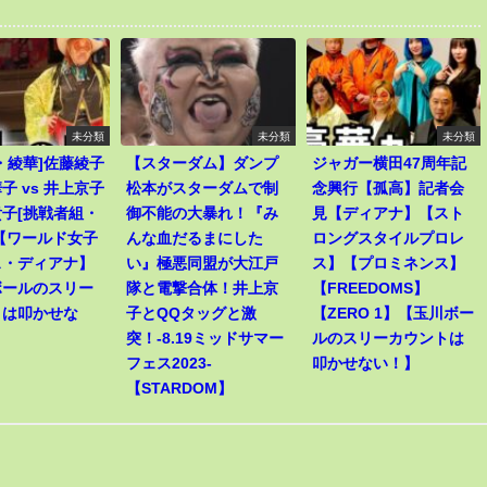
未分類
未分類
未分類
・綾華]佐藤綾子
【スターダム】ダンプ
ジャガー横田47周年記
子 vs 井上京子
松本がスターダムで制
念興行【孤高】記者会
子[挑戦者組・
御不能の大暴れ！『み
見【ディアナ】【スト
【ワールド女子
んな血だるまにした
ロングスタイルプロレ
ス・ディアナ】
い』極悪同盟が大江戸
ス】【プロミネンス】
ボールのスリー
隊と電撃合体！井上京
【FREEDOMS】
トは叩かせな
子とQQタッグと激
【ZERO 1】【玉川ボー
突！-8.19ミッドサマー
ルのスリーカウントは
フェス2023-
叩かせない！】
【STARDOM】