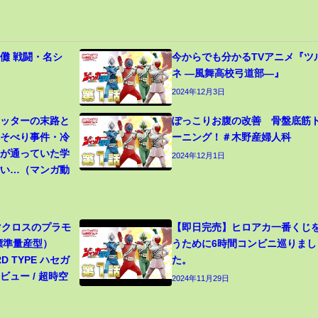
儺 戦闘・名シ
今からでも分かるTVアニメ『ツ
ネ ―風舞高校弓道部―』
2024年12月3日
カッターの末路と
ぽっこりお腹の改善 骨盤底筋
寝そべり事件・冷
ーニング！＃木野産婦人科
生が通っていた学
2024年12月1日
ごい…（マンガ動
 マクロスのプラモ
【即日完売】ヒロアカ一番くじ
（標準量産型）
うために6時間コンビニ巡りまし
RD TYPE ハセガ
た。
ュー / 超時空
2024年11月29日