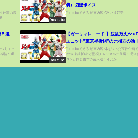
装）図鑑ボイス
ョナル仕事の流
You tubeで見る 動画内容 CV 小原好美...
ー系
You tube
情５選
【ガーリィレコード 】波乱万丈YouTu
ユニット”東京挫折組”の元相方の話【
準決】
るやつちょっ
You tubeで見る 動画内容 体を張った実験企画
い感情５選
の“東京挫折組”が監視チャンネルに登場！ 元々
ロンと同じ吉本の芸人達！今だか...
You tube