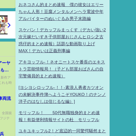
おネコさん的まとめ速報 僕の彼女はエリー
ちゃん人形！豆腐メンタルメンヘラ電波中年
アルバイターのぬいぐるみ男子末路編
スケバン！デカッフルまっくす（デカい強い2
次元嫁だいすき子供部屋おじさんヒロシ之古
惑仔的まとめ速報）話題な動画取り上げ
MAX！デカいは正義刑事編
アキヨッフル-！ネオニートスケ番長のエキス
トラ芸能情報局！（子ども部屋おばさんの自
れも時
宅警備員的まとめ速報）
い？新作ア
これも時
[ヨシヨシロッフル-！！-素浪人勇者カツオン
の未解決事件簿へようこそYOUKO！のナンノ
車両流
洋子のはなしは信じるな編）]
モリッフル！ 50代無職独身的まとめ速
)、全国規
のフジテ
報！有益便利情報サイトの杜 モリッフル
ユキユキッフル2！ど底辺的一同驚愕騒然まと
μ兵