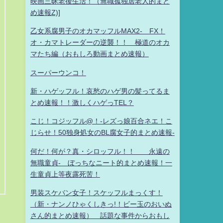
映画三昧老後生活！（無職孤独居老人的まと
め速報Z)]
乙女系腐男子のオカマッフルMAX2- FX！
オ・カマトレーダーの逆襲！！ 極道のオカ
マたち編（おもしろ動画まとめ速報）
スーパーウンコ！
新・ハゲッフル！哀愁のハゲ男の髪ってるま
とめ速報！！激しくハゲっTEL？
こじ！コジッフル@！-レズっ娘百合ネエ！こ
じらせ！50独身処女のBL腐女子的まとめ速報-
何だ！何が？真・シロッフル！！ 永遠の
無職童貞- ぼっちなニート的まとめ速報！一
生童貞上等夜露死苦！
男装スケバン女子！スケッフルまっくす！
（新・ナンノひゃくしきっ!！ビー玉のおいぬ
さん的まとめ速報） 話題な事件からおもし