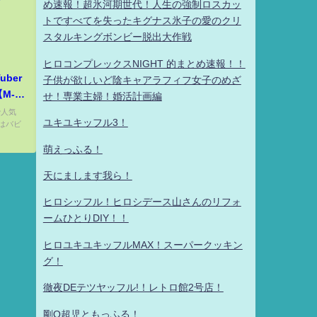
め速報！超氷河期世代！人生の強制ロスカッ
トですべてを失ったキグナス氷子の愛のクリ
スタルキングボンビー脱出大作戦
ヒロコンプレックスNIGHT 的まとめ速報！！
ber
子供が欲しいど陰キャアラフィフ女子のめざ
M-1
せ！専業主婦！婚活計画編
で人気
ユキユキッフル3！
はバビ
萌えっふる！
天にまします我ら！
ヒロシッフル！ヒロシデース山さんのリフォ
ームひとりDIY！！
ヒロユキユキッフルMAX！スーパークッキン
グ！
徹夜DEテツヤッフル!！レトロ館2号店！
剛Q超児ともっふる！