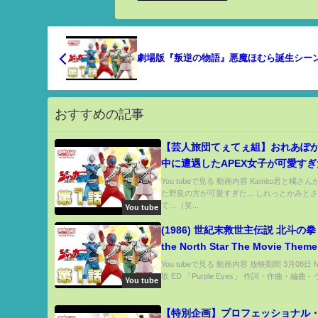
劇場版『叛逆の物語』悪魔ほむら誕生シー
おすすめの記事
【芸人旅団てぇてぇ組】おれあぽ
中に遭遇したAPEX女子が可愛す
ひなの/Kamito/英リサ/ヘンディー
You tubeで見る 動画内容 Kamito君と橘さん
た野良の方が可愛すぎた... しれっとかみとさん.
て…（笑...
You tube
(1986) 世紀末救世主伝説 北斗の拳 Fist o
the North Star The Movie The
권 극장판
You tubeで見る 動画内容 放映期間 3月08日 M
歌 ED 「Purple Eyes」 作詞・作曲・編曲 - 
You tube
【特別企画】プロフェッショナル