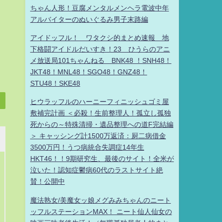
ちゃん人形！豆腐メンタルメンヘラ電波中年
アルバイターのぬいぐるみ男子末路編
アイドッフル！ ワタクシ的まとめ速報 地
下格闘アイドルだいすき！23 ひうらのアニ
メ放送局101ちゃんねる BNK48 ！SNH48！
JKT48！MNL48！SGO48！GNZ48！
STU48！SKE48
ヒウラッフルのハーニーフィニッシュゴミ屋
敷補完計画 ＜必殺！生前整理人！孤立し孤独
死からの～特殊清掃・遺品整理への道F完結編
＞ キャッシング計1500万返済：厨二病借金
3500万円！うつ病統合失調症14年生
HKT46！！9期研究生、最後のサイト！全米が
泣いた！認知症鬱病60代のラストサイト絶
賛！公開中
魔法熟女/美魔女ッ娘メグみみちゃんのニート
ッフルステーションMAX！ ニート仙人仙女の