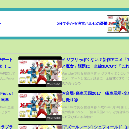
ン
5分で分かる涼宮ハルヒの憂鬱
がデート
✅ ジブリっぽくない？新作アニメ「アーヤ
ぎた！橘
と魔女」話題に 全編3DCGで「こ
代の流れなのか...」
がAPEXして
You tubeで見る 動画内容 ✅ ジブリっぽくな
..Yesっ
ニメ「アーヤと魔女」話題に 全編3DCGで「
代の流れなの...
You tube
f
お台場･痛車天国2017 痛車展示･全
me 북두의
し撮り④
ovie 主題
You tubeで見る 動画内容 平成29年3月26日(日
うじきつ...
模の痛車イベント『痛車天国2017』がお台場
レビ及び船の科学館に...
You tube
・ラブラ
[アズールレーン] シェフィールド（