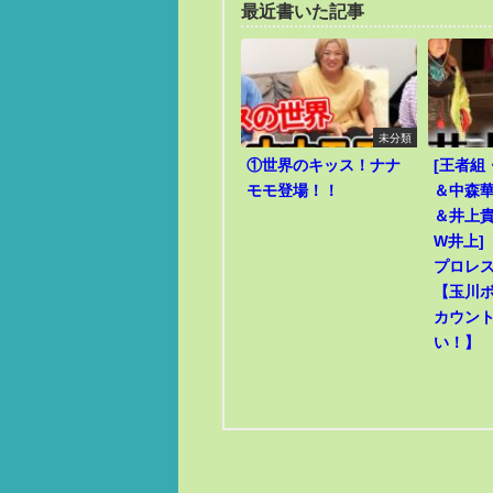
最近書いた記事
未分類
①世界のキッス！ナナ
[王者組
モモ登場！！
＆中森華
＆井上貴
W井上]
プロレ
【玉川
カウン
い！】