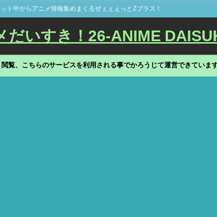
ット中からアニメ情報集めまくるぜぇぇぇっとZプラス！
いすき！26-ANIME DAISU
、閲覧、こちらのサービスを利用される事でかろうじて運営できていま