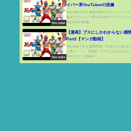
イバー系YouTuberの流儀
You tubeで見る 動画内容 #プロフェッシ
儀 #ラブライバー系YouTuber #アケフェサ
YouTuber #朱夏...
You tube
【漫画】ブスにしかわからない感
Part2【マンガ動画】
You tubeで見る 動画内容 『心当たりのあ
と来い・・』 【漫画】ブスにしかわからな
Part2【マンガ動画】 ...
You tube