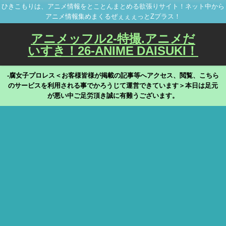
ひきこもりは、アニメ情報をとことんまとめる欲張りサイト！ネット中から
アニメ情報集めまくるぜぇぇぇっとZプラス！
アニメッフル2-特撮.アニメだ
いすき！26-ANIME DAISUKI！
-腐女子プロレス＜お客様皆様が掲載の記事等へアクセス、閲覧、こちら
のサービスを利用される事でかろうじて運営できています＞本日は足元
が悪い中ご足労頂き誠に有難うございます。