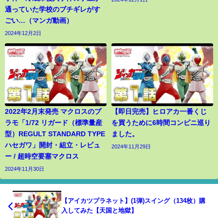
通っていた学校のブチギレがす
ごい…（マンガ動画）
2024年12月2日
2022年2月末発売 マクロスのプ
【即日完売】ヒロアカ一番くじ
ラモ「1/72 リガード（標準量産
を買うために6時間コンビニ巡り
型）REGULT STANDARD TYPE
ました。
ハセガワ」開封・組立・レビュ
2024年11月29日
ー / 超時空要塞マクロス
2024年11月30日
【アイカツプラネット】(1弾)スイング（134枚）購
入してみた【天国と地獄】