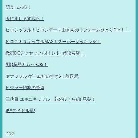
萌えっふる！
天にまします我ら！
ヒロシッフル！ヒロシデース山さんのリフォームひとりDIY！！
ヒロユキユキッフルMAX！スーパークッキング！
徹夜DEテツヤッフル!！レトロ館2号店！
剛Q超児ともっふる！
ヤナッフル ゲームだいすき6！放送局
ヒウラー総統の野望
三代目 ユキユキッフル 花のひうら組! 見参！
魁!!アイドル塾!
t112