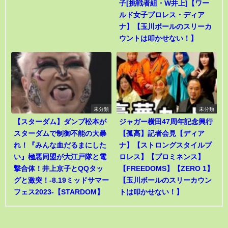
子[挑戦者組・W井上]【ワー
ルド女子プロレス・ディア
ナ】【玉川ボールのスリーカ
ウントは叩かせない！】
未分類
未分類
【スターダム】ダンプ松本が
ジャガー横田47周年記念興行
スターダムで制御不能の大暴
【孤高】記者会見【ディア
れ！『みんな血だるまにした
ナ】【ストロングスタイルプ
い』極悪同盟が大江戸隊と電
ロレス】【プロミネンス】
撃合体！井上京子とQQタッ
【FREEDOMS】【ZERO 1】
グと激突！-8.19ミッドサマー
【玉川ボールのスリーカウン
フェス2023-【STARDOM】
トは叩かせない！】