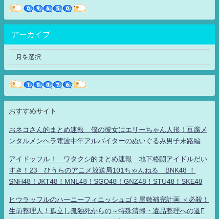
アーカイブ
おすすめサイト
おネコさん的まとめ速報 僕の彼女はエリーちゃん人形！豆腐メ
ンタルメンヘラ電波中年アルバイターのぬいぐるみ男子末路編
アイドッフル！ ワタクシ的まとめ速報 地下格闘アイドルだい
すき！23 ひうらのアニメ放送局101ちゃんねる BNK48 ！
SNH48！JKT48！MNL48！SGO48！GNZ48！STU48！SKE48
ヒウラッフルのハーニーフィニッシュゴミ屋敷補完計画 ＜必殺！
生前整理人！孤立し孤独死からの～特殊清掃・遺品整理への道F