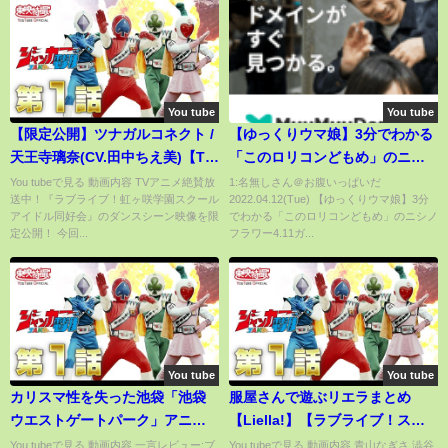
You tube
You tube
【限定公開】ツナガルコネクト /
【ゆっくりウマ娘】3分でわかる
天王寺璃奈(CV.田中ちえ美)【TV
「このロリコンどもめ」のニシ
アニメ『ラブライブ！虹ヶ咲学
ノフラワー4.11ガチャ解説
You tubeで見る 動画内容 TVアニメ絶賛放
1:名無しさん＠お腹いっぱいだ
送中！『ラブライブ！虹ヶ咲学園スクール
2022.04.12(Tue) 【ゆっくりウマ娘】3分
園スクールアイドル同好会』第6
【biimシステム】
アイドル同好会』のダンスシーン映像を限
でわかる「このロリコンどもめ」のニシノ
話ダンスシーン映像】
定公開！ 今回...
フラワー4.11ガ...
You tube
You tube
カリスマ性を失った池袋「池袋
服屋さんで遊ぶリエラまとめ
ウエストゲートパーク」アニメ
【Liella!】【ラブライブ！スー
レビュー
パースター!!】
You tubeで見る 動画内容 一言レビュー:ブ
You tubeで見る 動画内容 青山なぎさ 澁谷