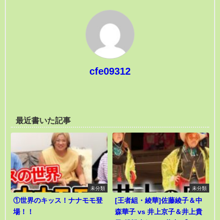
cfe09312
最近書いた記事
未分類
未分類
①世界のキッス！ナナモモ登
[王者組・綾華]佐藤綾子＆中
場！！
森華子 vs 井上京子＆井上貴