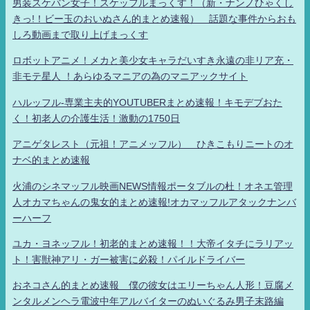
男装スケバン女子！スケッフルまっくす！（新・ナンノひゃくし
きっ!！ビー玉のおいぬさん的まとめ速報） 話題な事件からおも
しろ動画まで取り上げまっくす
ロボットアニメ！メカと美少女キャラだいすき永遠の非リア充・
非モテ星人 ！あらゆるマニアの為のマニアックサイト
ハルッフル-専業主夫的YOUTUBERまとめ速報！キモデブおた
く！初老人の介護生活！激動の1750日
アニゲタレスト（元祖！アニメッフル） ひきこもりニートのオ
ナベ的まとめ速報
火浦のシネマッフル映画NEWS情報ポータブルの杜！オネエ管理
人オカマちゃんの鬼女的まとめ速報!オカマッフルアタックナンバ
ーハーフ
ユカ・ヨネッフル！初老的まとめ速報！！大帝イタチにラリアッ
ト！害獣神アリ・ガー被害に必殺！パイルドライバー
おネコさん的まとめ速報 僕の彼女はエリーちゃん人形！豆腐メ
ンタルメンヘラ電波中年アルバイターのぬいぐるみ男子末路編