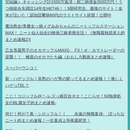
完結編＞ キャッシング計1500万返済：厨二病借金3500万円！う
つ病統合失調症14年生HKT46！！9期研究生、最後のサイト！全
米が泣いた！認知症鬱病60代のラストサイト絶賛！公開中
魔法熟女/美魔女ッ娘メグみみちゃんのニートッフルステーション
MAX！ ニート仙人仙女の映画三昧老後生活！（無職孤独居老人的
まとめ速報Z)]
乙女系腐男子のオカマッフルMAX2- FX！オ・カマトレーダーの
逆襲！！ 極道のオカマたち編（おもしろ動画まとめ速報）
スーパーウンコ！
新・ハゲッフル！哀愁のハゲ男の髪ってるまとめ速報！！激しく
ハゲっTEL？
こじ！コジッフル@！-レズっ娘百合ネエ！こじらせ！50独身処
女のBL腐女子的まとめ速報-
何だ！何が？真・シロッフル！！ 永遠の無職童貞- ぼっちな
ニート的まとめ速報！一生童貞上等夜露死苦！