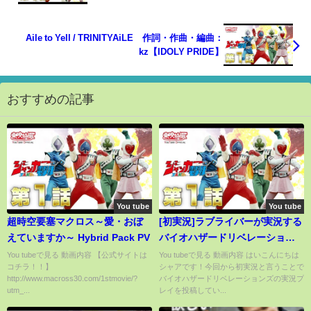
Aile to Yell / TRINITYAiLE 作詞・作曲・編曲：
kz【IDOLY PRIDE】
おすすめの記事
You tube
You tube
超時空要塞マクロス～愛・おぼ
[初実況]ラブライバーが実況する
えていますか～ Hybrid Pack PV
バイオハザードリベレーション
ズ２♯１
You tubeで見る 動画内容 【公式サイトは
You tubeで見る 動画内容 はいこんにちは
コチラ！！】
シャアです！今回から初実況と言うことで
http://www.macross30.com/1stmovie/?
バイオハザードリベレーションズの実況プ
utm_...
レイを投稿してい...