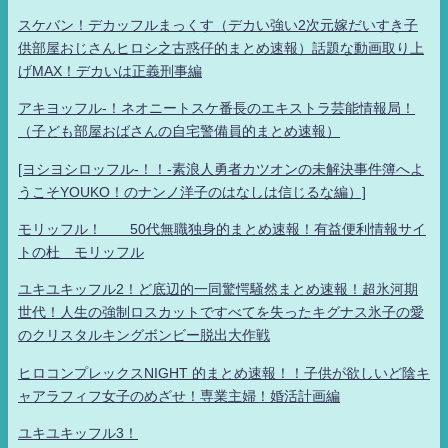
スケバン！デカッフルまっくす（デカい強い2次元嫁だいすき子
供部屋おじさんヒロシ之古惑仔的まとめ速報）話題な動画取り上
げMAX！デカいは正義刑事編
アキヨッフル-！ネオニートスケ番長のエキストラ芸能情報局！
（子ども部屋おばさんの自宅警備員的まとめ速報）
[ヨシヨシロッフル-！！-素浪人勇者カツオンの未解決事件簿へよ
うこそYOUKO！のナンノ洋子のはなしは信じるな編）]
モリッフル！ 50代無職独身的まとめ速報！有益便利情報サイ
トの杜 モリッフル
ユキユキッフル2！ど底辺的一同驚愕騒然まとめ速報！超氷河期
世代！人生の強制ロスカットですべてを失ったキグナス氷子の愛
のクリスタルキングボンビー脱出大作戦
ヒロコンプレックスNIGHT 的まとめ速報！！子供が欲しいど陰キ
ャアラフィフ女子のめざせ！専業主婦！婚活計画編
ユキユキッフル3！