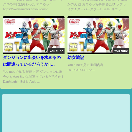
クロの時代は終わった アニるっ！
かのん 説 おそろっち事件 みたび ラブラ
https://www.animekansou.com/...
イブ！スーパースター!! Liella! リエラ...
You tube
You tube
ダンジョンに出会いを求めるの
幼女戦記
は間違っているだろうか |
You tubeで見る 動画内容
20190314141133...
DanMachi - Bell is Ais's deep
You tubeで見る 動画内容 ダンジョンに出
会いを求めるのは間違っているだろうか |
sorrow
DanMachi - Bell is Ais's ...