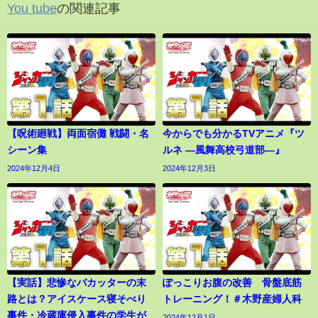
You tube
の関連記事
【呪術廻戦】両面宿儺 戦闘・名
今からでも分かるTVアニメ『ツ
シーン集
ルネ ―風舞高校弓道部―』
2024年12月4日
2024年12月3日
【実話】悲惨なバカッターの末
ぽっこりお腹の改善 骨盤底筋
路とは？アイスケース寝そべり
トレーニング！＃木野産婦人科
事件・冷蔵庫侵入事件の学生が
2024年12月1日