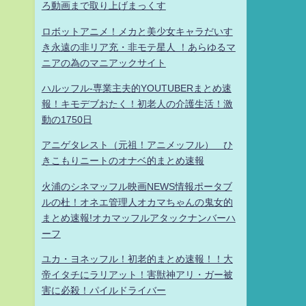
ろ動画まで取り上げまっくす
ロボットアニメ！メカと美少女キャラだいす
き永遠の非リア充・非モテ星人 ！あらゆるマ
ニアの為のマニアックサイト
ハルッフル-専業主夫的YOUTUBERまとめ速
報！キモデブおたく！初老人の介護生活！激
動の1750日
アニゲタレスト（元祖！アニメッフル） ひ
きこもりニートのオナベ的まとめ速報
火浦のシネマッフル映画NEWS情報ポータブ
ルの杜！オネエ管理人オカマちゃんの鬼女的
まとめ速報!オカマッフルアタックナンバーハ
ーフ
ユカ・ヨネッフル！初老的まとめ速報！！大
帝イタチにラリアット！害獣神アリ・ガー被
害に必殺！パイルドライバー