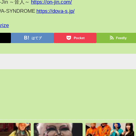
-Jin ～音人～
https://on-jin.com/
VA-SYNDROME
https://dova-s.jp/
rize
はてブ
Pocket
Feedly