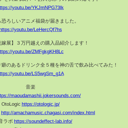
ttps://youtu.be/YKJmNPG73lk
ら恐ろしいアニメ福袋が届きました。
https://youtu.be/LeHercQf7hs
花嫁展】３万円越えの購入品紹介します！
ttps://youtu.be/ZMFgkgKH8Lc
り癖のあるドリンク全５種を神の舌で飲み比べてみた！
ttps://youtu.be/LS5wgSm_g1A
音楽
ttps://maoudamashii.jokersounds.com/
OtoLogic
https://otologic.jp/
房
http://amachamusic.chagasi.com/index.html
音ラボ
https://soundeffect-lab.info/