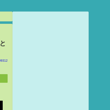
と
09312