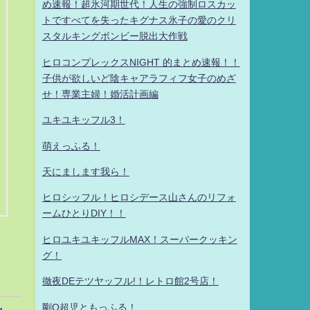
め速報！超氷河期世代！人生の強制ロスカッ
トですべてを失ったキグナス氷子の愛のクリ
スタルキングボンビー脱出大作戦
ヒロコンプレックスNIGHT 的まとめ速報！！
子供が欲しいど陰キャアラフィフ女子のめざ
せ！専業主婦！婚活計画編
ユキユキッフル3！
萌えっふる！
天にまします我ら！
ヒロシッフル！ヒロシデース山さんのリフォ
ームひとりDIY！！
ヒロユキユキッフルMAX！スーパークッキン
グ！
徹夜DEテツヤッフル!！レトロ館2号店！
剛Q超児ともっふる！