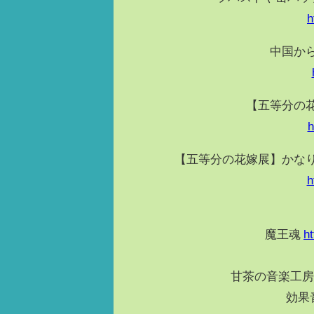
h
中国か
【五等分の
h
【五等分の花嫁展】かな
h
魔王魂
h
甘茶の音楽工
効果