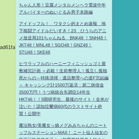
ちゃん人形！豆腐メンタルメンヘラ電波中年
アルバイターのぬいぐるみ男子末路編
アイドッフル！ ワタクシ的まとめ速報 地
下格闘アイドルだいすき！23 ひうらのアニ
メ放送局101ちゃんねる BNK48 ！SNH48！
JKT48！MNL48！SGO48！GNZ48！
ad61fa7d150479
STU48！SKE48
ヒウラッフルのハーニーフィニッシュゴミ屋
敷補完計画 ＜必殺！生前整理人！孤立し孤独
死からの～特殊清掃・遺品整理への道F完結編
＞ キャッシング計1500万返済：厨二病借金
3500万円！うつ病統合失調症14年生
HKT46！！9期研究生、最後のサイト！全米が
泣いた！認知症鬱病60代のラストサイト絶
賛！公開中
魔法熟女/美魔女ッ娘メグみみちゃんのニート
ッフルステーションMAX！ ニート仙人仙女の