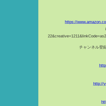
https://www.amazon.co
22&creative=1211&linkCode=as
チャンネル登録
htt
http:/
ht