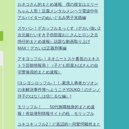
おネコさん的まとめ速報 僕の彼女はエリー
ちゃん人形！豆腐メンタルメンヘラ電波中年
アルバイターのぬいぐるみ男子末路編
スケバン！デカッフルまっくす（デカい強い2
次元嫁だいすき子供部屋おじさんヒロシ之古
惑仔的まとめ速報）話題な動画取り上げ
MAX！デカいは正義刑事編
アキヨッフル-！ネオニートスケ番長のエキス
トラ芸能情報局！（子ども部屋おばさんの自
宅警備員的まとめ速報）
[ヨシヨシロッフル-！！-素浪人勇者カツオン
の未解決事件簿へようこそYOUKO！のナンノ
洋子のはなしは信じるな編）]
モリッフル！ 50代無職独身的まとめ速
報！有益便利情報サイトの杜 モリッフル
ユキユキッフル2！ど底辺的一同驚愕騒然まと