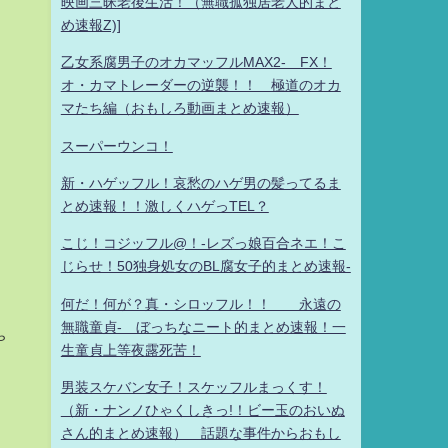
映画三昧老後生活！（無職孤独居老人的まと
め速報Z)]
乙女系腐男子のオカマッフルMAX2- FX！
オ・カマトレーダーの逆襲！！ 極道のオカ
。
マたち編（おもしろ動画まとめ速報）
スーパーウンコ！
新・ハゲッフル！哀愁のハゲ男の髪ってるま
とめ速報！！激しくハゲっTEL？
こじ！コジッフル@！-レズっ娘百合ネエ！こ
じらせ！50独身処女のBL腐女子的まとめ速報-
何だ！何が？真・シロッフル！！ 永遠の
無職童貞- ぼっちなニート的まとめ速報！一
ゃ
生童貞上等夜露死苦！
男装スケバン女子！スケッフルまっくす！
（新・ナンノひゃくしきっ!！ビー玉のおいぬ
さん的まとめ速報） 話題な事件からおもし