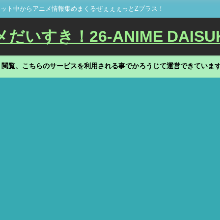
ット中からアニメ情報集めまくるぜぇぇぇっとZプラス！
いすき！26-ANIME DAISU
、閲覧、こちらのサービスを利用される事でかろうじて運営できていま