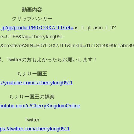
動画内容
クリップハンガー
.jp/gp/product/B07CGX7JTT/ref=
as_li_qf_asin_il_tl?
ie=UTF8&tag=cherryking051-
2&creativeASIN=B07CGX7JTT&linkId=d1c131e9039c1abc89
、Twitterの方もよかったらお願いします！
ちぇりー国王
p://youtube.com/c/cherryking0511
ちぇりー国王の娯楽
/youtube.com/c/CherryKingdomOnline
Twitter
tps://twitter.com/cherryking0511