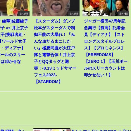
未分類
未分類
未分類
・綾華]佐藤綾子
【スターダム】ダンプ
ジャガー横田47周年記
子 vs 井上京子
松本がスターダムで制
念興行【孤高】記者会
子[挑戦者組・
御不能の大暴れ！『み
見【ディアナ】【スト
【ワールド女子
んな血だるまにした
ロングスタイルプロレ
ス・ディアナ】
い』極悪同盟が大江戸
ス】【プロミネンス】
ボールのスリー
隊と電撃合体！井上京
【FREEDOMS】
トは叩かせな
子とQQタッグと激
【ZERO 1】【玉川ボー
突！-8.19ミッドサマー
ルのスリーカウントは
フェス2023-
叩かせない！】
【STARDOM】