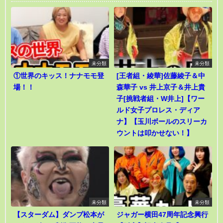
未分類
未分類
①世界のキッス！ナナモモ登
[王者組・綾華]佐藤綾子＆中
場！！
森華子 vs 井上京子＆井上貴
子[挑戦者組・W井上]【ワー
ルド女子プロレス・ディア
ナ】【玉川ボールのスリーカ
ウントは叩かせない！】
未分類
未分類
【スターダム】ダンプ松本が
ジャガー横田47周年記念興行