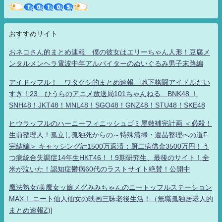
おすすめサイト
おネコさん的まとめ速報 僕の彼女はエリーちゃん人形！豆腐メ
ンタルメンヘラ電波中年アルバイターのぬいぐるみ男子末路編
アイドッフル！ ワタクシ的まとめ速報 地下格闘アイドルだい
すき！23 ひうらのアニメ放送局101ちゃんねる BNK48 ！
SNH48！JKT48！MNL48！SGO48！GNZ48！STU48！SKE48
ヒウラッフルのハーニーフィニッシュゴミ屋敷補完計画 ＜必殺！
生前整理人！孤立し孤独死からの～特殊清掃・遺品整理への道F
完結編＞ キャッシング計1500万返済：厨二病借金3500万円！う
つ病統合失調症14年生HKT46！！9期研究生、最後のサイト！全
米が泣いた！認知症鬱病60代のラストサイト絶賛！公開中
魔法熟女/美魔女ッ娘メグみみちゃんのニートッフルステーション
MAX！ ニート仙人仙女の映画三昧老後生活！（無職孤独居老人的
まとめ速報Z)]