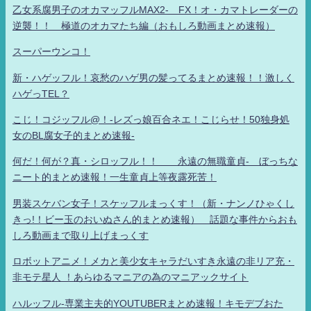
乙女系腐男子のオカマッフルMAX2- FX！オ・カマトレーダーの
逆襲！！ 極道のオカマたち編（おもしろ動画まとめ速報）
スーパーウンコ！
新・ハゲッフル！哀愁のハゲ男の髪ってるまとめ速報！！激しく
ハゲっTEL？
こじ！コジッフル@！-レズっ娘百合ネエ！こじらせ！50独身処
女のBL腐女子的まとめ速報-
何だ！何が？真・シロッフル！！ 永遠の無職童貞- ぼっちな
ニート的まとめ速報！一生童貞上等夜露死苦！
男装スケバン女子！スケッフルまっくす！（新・ナンノひゃくし
きっ!！ビー玉のおいぬさん的まとめ速報） 話題な事件からおも
しろ動画まで取り上げまっくす
ロボットアニメ！メカと美少女キャラだいすき永遠の非リア充・
非モテ星人 ！あらゆるマニアの為のマニアックサイト
ハルッフル-専業主夫的YOUTUBERまとめ速報！キモデブおた