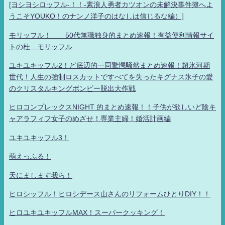
[ヨシヨシロッフル-！！-素浪人勇者カツオンの未解決事件簿へよ
うこそYOUKO！のナンノ洋子のはなしは信じるな編）]
モリッフル！ 50代無職独身的まとめ速報！有益便利情報サイ
トの杜 モリッフル
ユキユキッフル2！ど底辺的一同驚愕騒然まとめ速報！超氷河期
世代！人生の強制ロスカットですべてを失ったキグナス氷子の愛
のクリスタルキングボンビー脱出大作戦
ヒロコンプレックスNIGHT 的まとめ速報！！子供が欲しいど陰キ
ャアラフィフ女子のめざせ！専業主婦！婚活計画編
ユキユキッフル3！
萌えっふる！
天にまします我ら！
ヒロシッフル！ヒロシデース山さんのリフォームひとりDIY！！
ヒロユキユキッフルMAX！スーパークッキング！