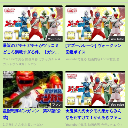
You tube
You tube
最近のガチャガチャがツッコミ
[アズールレーン] ヴォークラン
どころ満載すぎる件。【ガシャ
図鑑ボイス
ポン（ガチャポン）紹介】
You tubeで見る 動画内容 ガチャガチャ #
You tubeで見る 動画内容 CV 幸村恵理...
ガシャポン #ガチャポン....
ファン
You tube
星獣戦隊ギンガマン 第23話[公
★鬼滅の刃★クモの巣からみん
式]
なをたすけて！かんあきファミ
リーのハロウィン♪
1:名無しさん＠お腹いっぱい
You tubeで見る 動画内容 今年のハロウィ