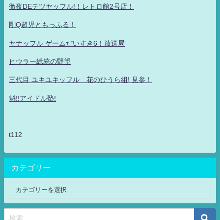
徹夜DEテツヤッフル!！レトロ館2号店！
剛Q超児ともっふる！
ヤナッフル ゲームだいすき6！放送局
ヒウラー総統の野望
三代目 ユキユキッフル 花のひうら組! 見参！
魁!!アイドル塾!
t112
カテゴリー