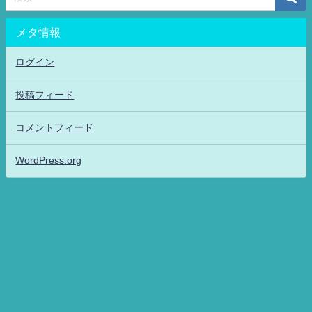
メタ情報
ログイン
投稿フィード
コメントフィード
WordPress.org
アニメッフル2-特撮.アニメだいすき！26-ANIME DAISUKI！ All Rights