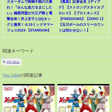
スターダムで制御不能の大暴
【孤高】記者会見【ディア
れ！『みんな血だるまにした
ナ】【ストロングスタイルプ
い』極悪同盟が大江戸隊と電
ロレス】【プロミネンス】
撃合体！井上京子とQQタッ
【FREEDOMS】【ZERO 1】
グと激突！-8.19ミッドサマー
【玉川ボールのスリーカウン
フェス2023-【STARDOM】
トは叩かせない！】
関連キーワード
けいおん
You tube
の関連記事