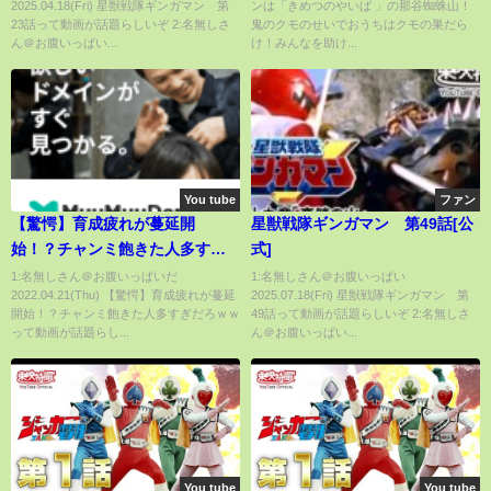
2025.04.18(Fri) 星獣戦隊ギンガマン 第
ンは「きめつのやいば 」の那谷蜘蛛山！
23話って動画が話題らしいぞ 2:名無しさ
鬼のクモのせいでおうちはクモの巣だら
ん＠お腹いっぱい...
け！みんなを助け...
You tube
ファン
【驚愕】育成疲れが蔓延開
星獣戦隊ギンガマン 第49話[公
始！？チャンミ飽きた人多すぎ
式]
だろｗｗ
1:名無しさん＠お腹いっぱいだ
1:名無しさん＠お腹いっぱい
2022.04.21(Thu) 【驚愕】育成疲れが蔓延
2025.07.18(Fri) 星獣戦隊ギンガマン 第
開始！？チャンミ飽きた人多すぎだろｗｗ
49話って動画が話題らしいぞ 2:名無しさ
って動画が話題らし...
ん＠お腹いっぱい...
You tube
You tube