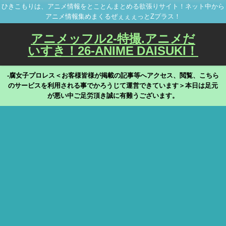
ひきこもりは、アニメ情報をとことんまとめる欲張りサイト！ネット中から
アニメ情報集めまくるぜぇぇぇっとZプラス！
アニメッフル2-特撮.アニメだ
いすき！26-ANIME DAISUKI！
-腐女子プロレス＜お客様皆様が掲載の記事等へアクセス、閲覧、こちら
のサービスを利用される事でかろうじて運営できています＞本日は足元
が悪い中ご足労頂き誠に有難うございます。