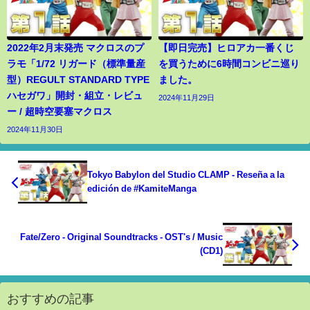
2022年2月末発売 マクロスのプ
【即日完売】ヒロアカ一番くじ
ラモ「1/72 リガード（標準量産
を買うために6時間コンビニ巡り
型）REGULT STANDARD TYPE
ました。
ハセガワ」開封・組立・レビュ
2024年11月29日
ー / 超時空要塞マクロス
2024年11月30日
Tokyo Babylon del Studio CLAMP - Reseña a la
edición de #KamiteManga
Fate/Zero - Original Soundtracks - OST's / Music
(CD1)
おすすめの記事