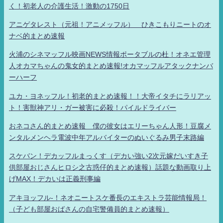
く！初老人の介護生活！激動の1750日
アニゲタレスト（元祖！アニメッフル） ひきこもりニートのオ
ナベ的まとめ速報
火浦のシネマッフル映画NEWS情報ポータブルの杜！オネエ管理
人オカマちゃんの鬼女的まとめ速報!オカマッフルアタックナンバ
ーハーフ
ユカ・ヨネッフル！初老的まとめ速報！！大帝イタチにラリアッ
ト！害獣神アリ・ガー被害に必殺！パイルドライバー
おネコさん的まとめ速報 僕の彼女はエリーちゃん人形！豆腐メ
ンタルメンヘラ電波中年アルバイターのぬいぐるみ男子末路編
スケバン！デカッフルまっくす（デカい強い2次元嫁だいすき子
供部屋おじさんヒロシ之古惑仔的まとめ速報）話題な動画取り上
げMAX！デカいは正義刑事編
アキヨッフル-！ネオニートスケ番長のエキストラ芸能情報局！
（子ども部屋おばさんの自宅警備員的まとめ速報）