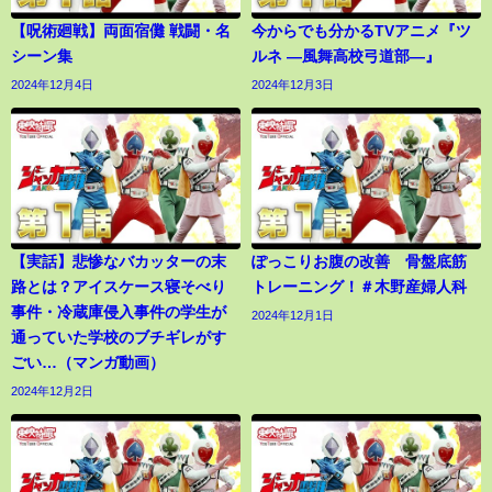
【呪術廻戦】両面宿儺 戦闘・名
今からでも分かるTVアニメ『ツ
シーン集
ルネ ―風舞高校弓道部―』
2024年12月4日
2024年12月3日
【実話】悲惨なバカッターの末
ぽっこりお腹の改善 骨盤底筋
路とは？アイスケース寝そべり
トレーニング！＃木野産婦人科
事件・冷蔵庫侵入事件の学生が
2024年12月1日
通っていた学校のブチギレがす
ごい…（マンガ動画）
2024年12月2日