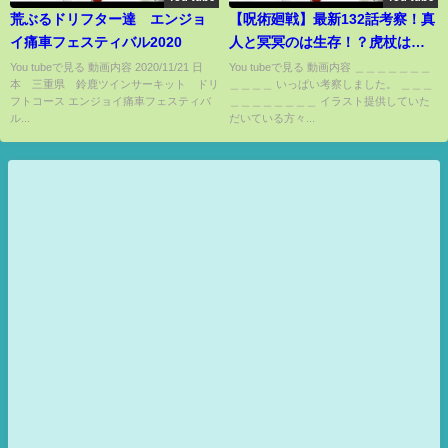
荒ぶるドリフター達 エンジョ
【呪術廻戦】最新132話考察！真
イ痛車フェスティバル2020
人と冥冥のは生存！？虎杖は〇
〇？【ネタバレ注意】
You tubeで見る 動画内容 2020/11/21 日
You tubeで見る 動画内容 ＿＿＿＿＿＿＿
本 三重県 鈴鹿ツインサーキット ドリ
＿＿＿＿ いっぱい考察しました。 ＿＿＿
フトコース エンジョイ痛車フェスティバ
＿＿＿＿＿＿＿＿ イラスト提供していた
ル...
だいている方々...