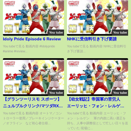
You tube
You tube
Idoly Pride Episode 6 Review
NHKに受信料引き下げ要請
You tubeで見る 動画内容 #Idolypride
You tubeで見る 動画内容 NHKに受信料引
#anime #review...
き下げ要請...
You tube
You tube
【グランツーリスモ スポーツ】
【幼女戦記】帝国軍の苦労人
ニュルブルクリンク/マツダRX-
エーリッヒ・フォン・レルゲ
7（痛車）
ン 【キャラ紹介】
You tubeで見る 動画内容 オートマ／コン
You tubeで見る 動画内容 エーリッヒ・フ
トローラー使用／ブレーキインジケーター
ォン・レルゲン 軍の内政に高い適正を
／オフライン など初心者仕様...
持ち、人事や調整役として忙しい日々を送
っていた 現場に...