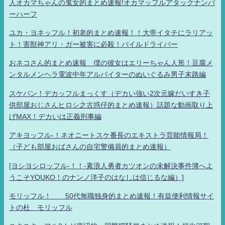
人オカマちゃんの鬼女的まとめ速報!オカマッフルアタックナンバ
ーハーフ
ユカ・ヨネッフル！初老的まとめ速報！！大帝イタチにラリアッ
ト！害獣神アリ・ガー被害に必殺！パイルドライバー
おネコさん的まとめ速報 僕の彼女はエリーちゃん人形！豆腐メ
ンタルメンヘラ電波中年アルバイターのぬいぐるみ男子末路編
スケバン！デカッフルまっくす（デカい強い2次元嫁だいすき子
供部屋おじさんヒロシ之古惑仔的まとめ速報）話題な動画取り上
げMAX！デカいは正義刑事編
アキヨッフル-！ネオニートスケ番長のエキストラ芸能情報局！
（子ども部屋おばさんの自宅警備員的まとめ速報）
[ヨシヨシロッフル-！！-素浪人勇者カツオンの未解決事件簿へよ
うこそYOUKO！のナンノ洋子のはなしは信じるな編）]
モリッフル！ 50代無職独身的まとめ速報！有益便利情報サイ
トの杜 モリッフル