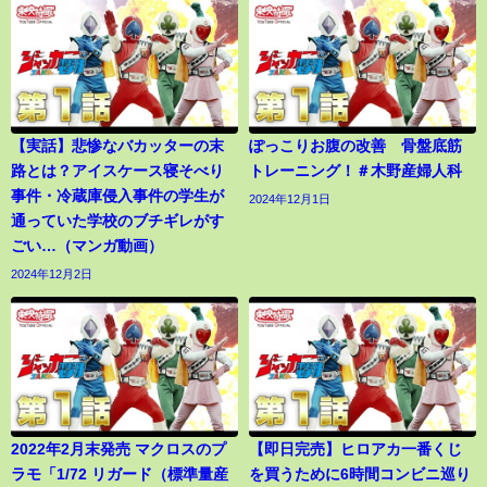
【実話】悲惨なバカッターの末
ぽっこりお腹の改善 骨盤底筋
路とは？アイスケース寝そべり
トレーニング！＃木野産婦人科
事件・冷蔵庫侵入事件の学生が
2024年12月1日
通っていた学校のブチギレがす
ごい…（マンガ動画）
2024年12月2日
2022年2月末発売 マクロスのプ
【即日完売】ヒロアカ一番くじ
ラモ「1/72 リガード（標準量産
を買うために6時間コンビニ巡り