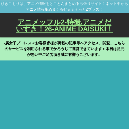
ひきこもりは、アニメ情報をとことんまとめる欲張りサイト！ネット中から
アニメ情報集めまくるぜぇぇぇっとZプラス！
アニメッフル2-特撮.アニメだ
いすき！26-ANIME DAISUKI！
-腐女子プロレス＜お客様皆様が掲載の記事等へアクセス、閲覧、こちら
のサービスを利用される事でかろうじて運営できています＞本日は足元
が悪い中ご足労頂き誠に有難うございます。