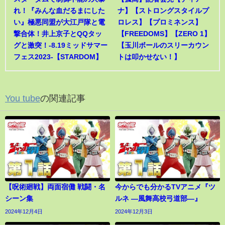
れ！『みんな血だるまにした
ナ】【ストロングスタイルプ
い』極悪同盟が大江戸隊と電
ロレス】【プロミネンス】
撃合体！井上京子とQQタッ
【FREEDOMS】【ZERO 1】
グと激突！-8.19ミッドサマー
【玉川ボールのスリーカウン
フェス2023-【STARDOM】
トは叩かせない！】
You tube
の関連記事
【呪術廻戦】両面宿儺 戦闘・名
今からでも分かるTVアニメ『ツ
シーン集
ルネ ―風舞高校弓道部―』
2024年12月4日
2024年12月3日