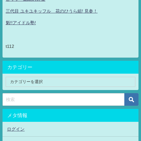
三代目 ユキユキッフル 花のひうら組! 見参！
魁!!アイドル塾!
t112
カテゴリー
メタ情報
ログイン