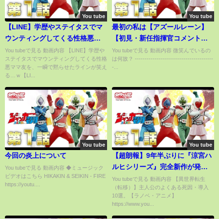
You tube
You tube
【LINE】学歴やステイタスでマ
最初の私は【アズールレーン】
ウンティングしてくる性格悪マ
【初見・新任指揮官コメント歓
マ友を、一瞬で黙らせたライン
迎】
You tubeで見る 動画内容 【LINE】学歴や
You tubeで見る 動画内容 微笑んでいるの
ステイタスでマウンティングしてくる性格
は何故？ ----------------------------------------
が笑える…ｗ【LINEで夜ふか
悪ママ友を、一瞬で黙らせたラインが笑え
-...
し】
る…ｗ【LI...
You tube
You tube
今回の炎上について
【超朗報】9年半ぶりに『涼宮ハ
ルヒシリーズ』完全新作が発売
You tubeで見る 動画内容 ◆ミュージック
ビデオはこちら HIKAKIN & SEIKIN - FIRE
決定！『涼宮ハルヒの直観』
You tubeで見る 動画内容 【異世界転生
https://youtu....
（転移）】主人公のよくある死因・導入
【ラノベ】
10選。【ラノベ・アニメ】
https://www.you...