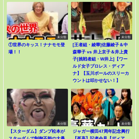
未分類
未分類
①世界のキッス！ナナモモ登
[王者組・綾華]佐藤綾子＆中
場！！
森華子 vs 井上京子＆井上貴
子[挑戦者組・W井上]【ワー
ルド女子プロレス・ディア
ナ】【玉川ボールのスリーカ
ウントは叩かせない！】
未分類
未分類
【スターダム】ダンプ松本が
ジャガー横田47周年記念興行
スターダムで制御不能の大暴
【孤高】記者会見【ディア