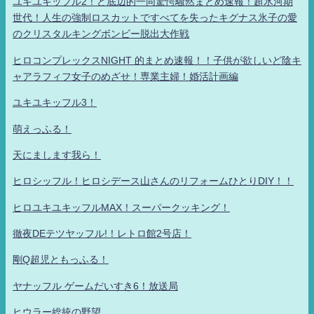
ユキユキッフル2！ど底辺的一同驚愕騒然まとめ速報！超氷河期
世代！人生の強制ロスカットですべてを失ったキグナス氷子の愛
のクリスタルキングボンビー脱出大作戦
ヒロコンプレックスNIGHT 的まとめ速報！！子供が欲しいど陰キ
ャアラフィフ女子のめざせ！専業主婦！婚活計画編
ユキユキッフル3！
萌えっふる！
天にまします我ら！
ヒロシッフル！ヒロシデース山さんのリフォームひとりDIY！！
ヒロユキユキッフルMAX！スーパークッキング！
徹夜DEテツヤッフル!！レトロ館2号店！
剛Q超児ともっふる！
ヤナッフル ゲームだいすき6！放送局
ヒウラー総統の野望