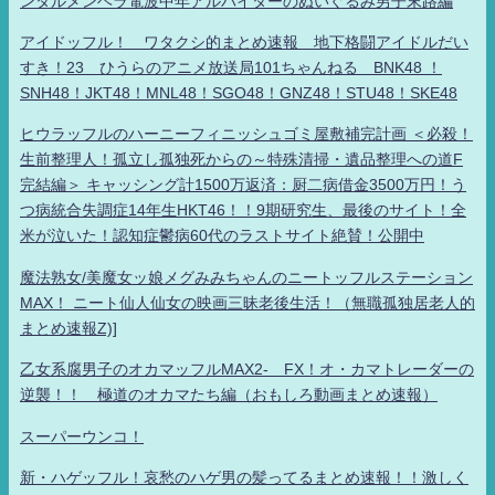
ンタルメンヘラ電波中年アルバイターのぬいぐるみ男子末路編
アイドッフル！ ワタクシ的まとめ速報 地下格闘アイドルだい
すき！23 ひうらのアニメ放送局101ちゃんねる BNK48 ！
SNH48！JKT48！MNL48！SGO48！GNZ48！STU48！SKE48
ヒウラッフルのハーニーフィニッシュゴミ屋敷補完計画 ＜必殺！
生前整理人！孤立し孤独死からの～特殊清掃・遺品整理への道F
完結編＞ キャッシング計1500万返済：厨二病借金3500万円！う
つ病統合失調症14年生HKT46！！9期研究生、最後のサイト！全
米が泣いた！認知症鬱病60代のラストサイト絶賛！公開中
魔法熟女/美魔女ッ娘メグみみちゃんのニートッフルステーション
MAX！ ニート仙人仙女の映画三昧老後生活！（無職孤独居老人的
まとめ速報Z)]
乙女系腐男子のオカマッフルMAX2- FX！オ・カマトレーダーの
逆襲！！ 極道のオカマたち編（おもしろ動画まとめ速報）
スーパーウンコ！
新・ハゲッフル！哀愁のハゲ男の髪ってるまとめ速報！！激しく