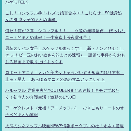
ハゲっTEL？
こじ！コジッフル@！-レズっ娘百合ネエ！こじらせ！50独身処
女のBL腐女子的まとめ速報-
何だ！何が？真・シロッフル！！ 永遠の無職童貞- ぼっちな
ニート的まとめ速報！一生童貞上等夜露死苦！
男装スケバン女子！スケッフルまっくす！（新・ナンノひゃくし
きっ!！ビー玉のおいぬさん的まとめ速報） 話題な事件からおも
しろ動画まで取り上げまっくす
ロボットアニメ！メカと美少女キャラだいすき永遠の非リア充・
非モテ星人 ！あらゆるマニアの為のマニアックサイト
ハルッフル-専業主夫的YOUTUBERまとめ速報！キモデブおた
く！初老人の介護生活！激動の1750日
アニゲタレスト（元祖！アニメッフル） ひきこもりニートのオ
ナベ的まとめ速報
火浦のシネマッフル映画NEWS情報ポータブルの杜！オネエ管理