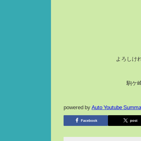
よろしけ
駒ケ
powered by
Auto Youtube Summa
Facebook
post