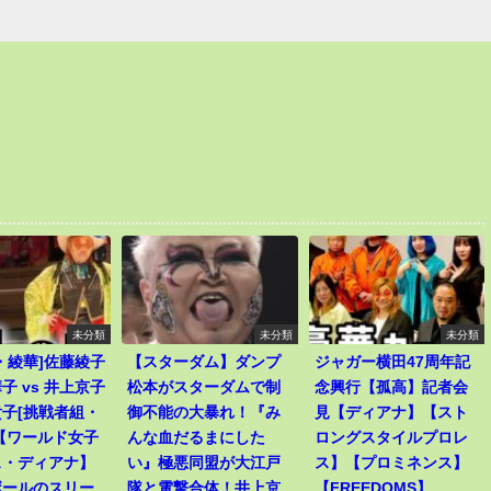
未分類
未分類
未分類
・綾華]佐藤綾子
【スターダム】ダンプ
ジャガー横田47周年記
子 vs 井上京子
松本がスターダムで制
念興行【孤高】記者会
子[挑戦者組・
御不能の大暴れ！『み
見【ディアナ】【スト
【ワールド女子
んな血だるまにした
ロングスタイルプロレ
ス・ディアナ】
い』極悪同盟が大江戸
ス】【プロミネンス】
ボールのスリー
隊と電撃合体！井上京
【FREEDOMS】