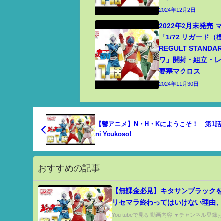
2024年12月2日
2022年2月末発売
「1/72 リガード
REGULT STANDA
ワ」開封・組立・レビ
要塞マクロス
2024年11月30日
【鬱アニメ】N・H・Kにようこそ！ 第1話
ni Youkoso!
おすすめの記事
【無課金必見】キタサンブラック
リセマラ終わってはいけない理由
説【ウマ娘】
You tubeで見る 動画内容 ▼チャンネル登