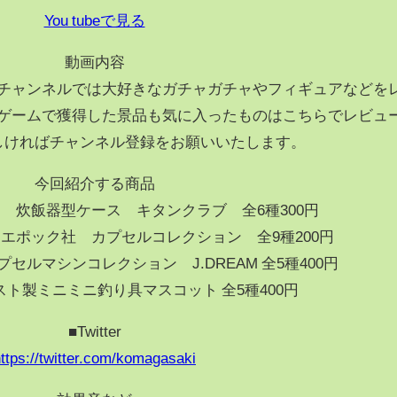
You tubeで見る
動画内容
チャンネルでは大好きなガチャガチャやフィギュアなどを
ゲームで獲得した景品も気に入ったものはこちらでレビュ
しければチャンネル登録をお願いいたします。
今回紹介する商品
開く 炊飯器型ケース キタンクラブ 全6種300円
剤 エポック社 カプセルコレクション 全9種200円
カプセルマシンコレクション J.DREAM 全5種400円
キャスト製ミニミニ釣り具マスコット 全5種400円
■Twitter
ttps://twitter.com/komagasaki