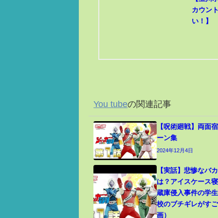
カウン
い！】
You tube
の関連記事
【呪術廻戦】両面宿
ーン集
2024年12月4日
【実話】悲惨なバ
は？アイスケース
蔵庫侵入事件の学
校のブチギレがす
画）