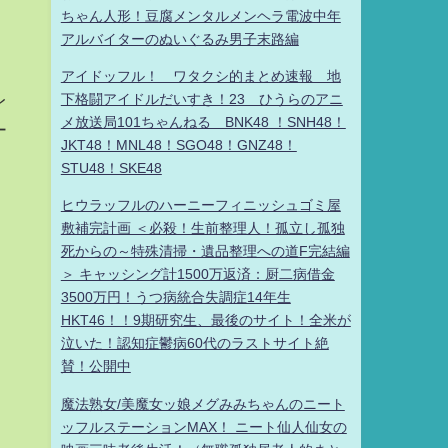
ちゃん人形！豆腐メンタルメンヘラ電波中年
アルバイターのぬいぐるみ男子末路編
アイドッフル！ ワタクシ的まとめ速報 地
レ
下格闘アイドルだいすき！23 ひうらのアニ
メ放送局101ちゃんねる BNK48 ！SNH48！
ー
JKT48！MNL48！SGO48！GNZ48！
STU48！SKE48
ヒウラッフルのハーニーフィニッシュゴミ屋
敷補完計画 ＜必殺！生前整理人！孤立し孤独
死からの～特殊清掃・遺品整理への道F完結編
＞ キャッシング計1500万返済：厨二病借金
3500万円！うつ病統合失調症14年生
HKT46！！9期研究生、最後のサイト！全米が
泣いた！認知症鬱病60代のラストサイト絶
賛！公開中
魔法熟女/美魔女ッ娘メグみみちゃんのニート
ッフルステーションMAX！ ニート仙人仙女の