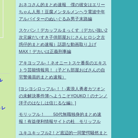
おネコさん的まとめ速報 僕の彼女はエリー
ちゃん人形！豆腐メンタルメンヘラ電波中年
アルバイターのぬいぐるみ男子末路編
スケバン！デカッフルまっくす（デカい強い2
次元嫁だいすき子供部屋おじさんヒロシ之古
惑仔的まとめ速報）話題な動画取り上げ
MAX！デカいは正義刑事編
アキヨッフル-！ネオニートスケ番長のエキス
トラ芸能情報局！（子ども部屋おばさんの自
宅警備員的まとめ速報）
ル
[ヨシヨシロッフル-！！-素浪人勇者カツオン
の未解決事件簿へようこそYOUKO！のナンノ
洋子のはなしは信じるな編）]
トレ
モリッフル！ 50代無職独身的まとめ速
報！有益便利情報サイトの杜 モリッフル
ユキユキッフル2！ど底辺的一同驚愕騒然まと