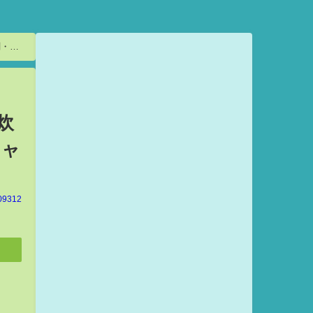
剤・ダ
炊
キャ
09312