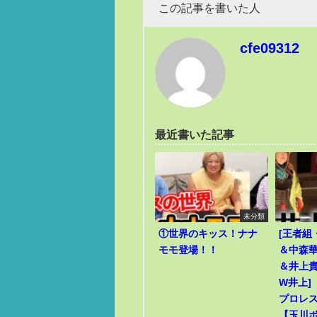
この記事を書いた人
cfe09312
最近書いた記事
未分類
①世界のキッス！ナナ
[王者組
モモ登場！！
＆中森華
＆井上貴
W井上]
プロレ
【玉川