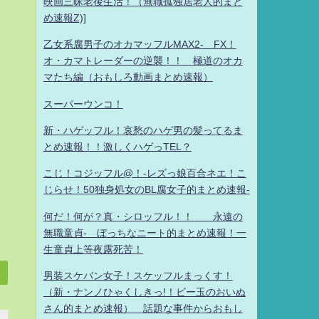
映画三昧老後生活！（無職孤独居老人的まと
め速報Z)]
乙女系腐男子のオカマッフルMAX2- FX！
オ・カマトレーダーの逆襲！！ 極道のオカ
マたち編（おもしろ動画まとめ速報）
スーパーウンコ！
新・ハゲッフル！哀愁のハゲ男の髪ってるま
とめ速報！！激しくハゲっTEL？
こじ！コジッフル@！-レズっ娘百合ネエ！こ
じらせ！50独身処女のBL腐女子的まとめ速報-
何だ！何が？真・シロッフル！！ 永遠の
無職童貞- ぼっちなニート的まとめ速報！一
生童貞上等夜露死苦！
男装スケバン女子！スケッフルまっくす！
（新・ナンノひゃくしきっ!！ビー玉のおいぬ
さん的まとめ速報） 話題な事件からおもし