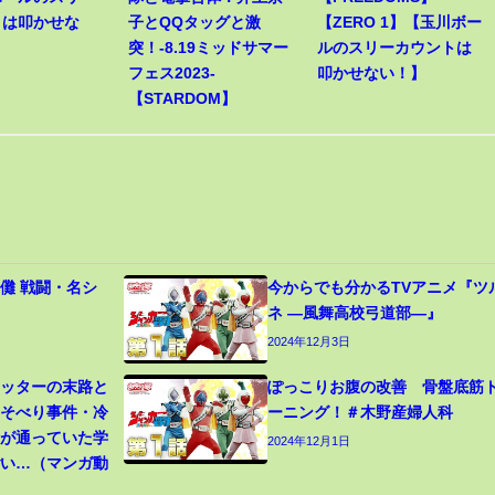
トは叩かせな
子とQQタッグと激
【ZERO 1】【玉川ボー
突！-8.19ミッドサマー
ルのスリーカウントは
フェス2023-
叩かせない！】
【STARDOM】
儺 戦闘・名シ
今からでも分かるTVアニメ『ツ
ネ ―風舞高校弓道部―』
2024年12月3日
カッターの末路と
ぽっこりお腹の改善 骨盤底筋
寝そべり事件・冷
ーニング！＃木野産婦人科
生が通っていた学
2024年12月1日
ごい…（マンガ動