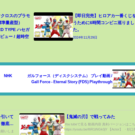
 マクロスのプラモ
【即日完売】ヒロアカ一番くじ
（標準量産型）
うために6時間コンビニ巡りまし
RD TYPE ハセガ
た。
ュー / 超時空
2024年11月29日
 NHK
ガルフォース（ディスクシステム） プレイ動画 /
Gall Force - Eternal Story (FDS) Playthrough
を引いて
【鬼滅の刃】で戦ってみた
、徹底解
You tubeで見る 動画内容 真剣バージョンはこ
https://youtu.be/I6R1tNGk0jY 【Actor】 ・杉口秀
録お願いしま