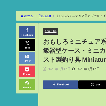
ホーム
You tube
おもしろミニチュア系カプセルトイ
イキャスト製釣り具 Miniature Japanese Capsule toys
You tube
Facebook
おもしろミニチュア系
post
飯器型ケース・ミニカ
スト製釣り具 Miniature 
はてブ
2021年1月17日
2021年1月17日
Pocket
Facebook
post
Feedly