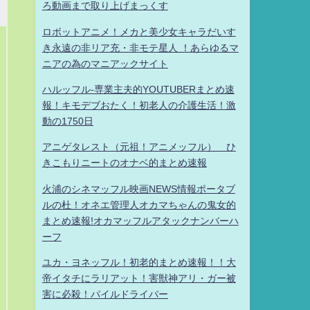
ろ動画まで取り上げまっくす
ロボットアニメ！メカと美少女キャラだいす
き永遠の非リア充・非モテ星人 ！あらゆるマ
ニアの為のマニアックサイト
ハルッフル-専業主夫的YOUTUBERまとめ速
報！キモデブおたく！初老人の介護生活！激
動の1750日
アニゲタレスト（元祖！アニメッフル） ひ
きこもりニートのオナベ的まとめ速報
火浦のシネマッフル映画NEWS情報ポータブ
ルの杜！オネエ管理人オカマちゃんの鬼女的
まとめ速報!オカマッフルアタックナンバーハ
ーフ
ユカ・ヨネッフル！初老的まとめ速報！！大
帝イタチにラリアット！害獣神アリ・ガー被
害に必殺！パイルドライバー