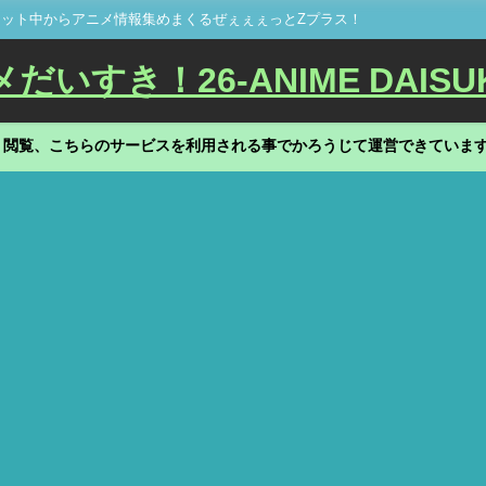
ット中からアニメ情報集めまくるぜぇぇぇっとZプラス！
いすき！26-ANIME DAISU
、閲覧、こちらのサービスを利用される事でかろうじて運営できていま