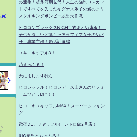
め速報！超氷河期世代！人生の強制ロスカッ
トですべてを失ったキグナス氷子の愛のクリ
を買
スタルキングボンビー脱出大作戦
ヒロコンプレックスNIGHT 的まとめ速報！！
子供が欲しいど陰キャアラフィフ女子のめざ
せ！専業主婦！婚活計画編
ユキユキッフル3！
萌えっふる！
天にまします我ら！
ヒロシッフル！ヒロシデース山さんのリフォ
ームひとりDIY！！
ヒロユキユキッフルMAX！スーパークッキン
グ！
徹夜DEテツヤッフル!！レトロ館2号店！
ちら
...
剛Q超児ともっふる！