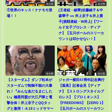
未分類
未分類
①世界のキッス！ナナモモ登
[王者組・綾華]佐藤綾子＆中
場！！
森華子 vs 井上京子＆井上貴
子[挑戦者組・W井上]【ワー
ルド女子プロレス・ディア
ナ】【玉川ボールのスリーカ
ウントは叩かせない！】
未分類
未分類
【スターダム】ダンプ松本が
ジャガー横田47周年記念興行
スターダムで制御不能の大暴
【孤高】記者会見【ディア
れ！『みんな血だるまにした
ナ】【ストロングスタイルプ
い』極悪同盟が大江戸隊と電
ロレス】【プロミネンス】
撃合体！井上京子とQQタッ
【FREEDOMS】【ZERO 1】
グと激突！-8.19ミッドサマー
【玉川ボールのスリーカウン