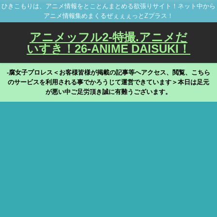
ひきこもりは、アニメ情報をとことんまとめる欲張りサイト！ネット中から
アニメ情報集めまくるぜぇぇぇっとZプラス！
アニメッフル2-特撮.アニメだ
いすき！26-ANIME DAISUKI！
-腐女子プロレス＜お客様皆様が掲載の記事等へアクセス、閲覧、こちら
のサービスを利用される事でかろうじて運営できています＞本日は足元
が悪い中ご足労頂き誠に有難うございます。