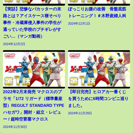
【実話】悲惨なバカッターの末
ぽっこりお腹の改善 骨盤底筋
路とは？アイスケース寝そべり
トレーニング！＃木野産婦人科
事件・冷蔵庫侵入事件の学生が
2024年12月1日
通っていた学校のブチギレがす
ごい…（マンガ動画）
2024年12月2日
2022年2月末発売 マクロスのプ
【即日完売】ヒロアカ一番くじ
ラモ「1/72 リガード（標準量産
を買うために6時間コンビニ巡り
型）REGULT STANDARD TYPE
ました。
ハセガワ」開封・組立・レビュ
2024年11月29日
ー / 超時空要塞マクロス
2024年11月30日