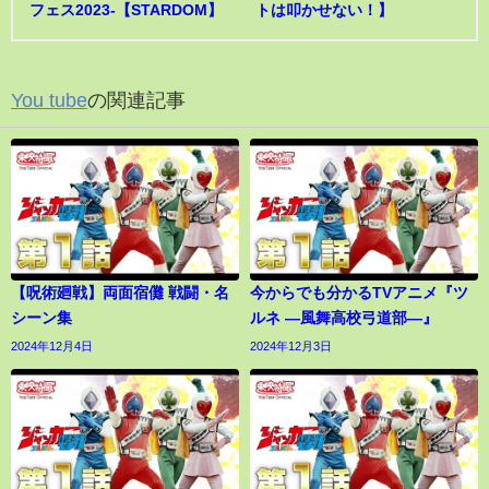
フェス2023-【STARDOM】
トは叩かせない！】
You tube
の関連記事
【呪術廻戦】両面宿儺 戦闘・名
今からでも分かるTVアニメ『ツ
シーン集
ルネ ―風舞高校弓道部―』
2024年12月4日
2024年12月3日