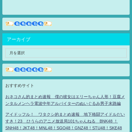
アーカイブ
おすすめサイト
おネコさん的まとめ速報 僕の彼女はエリーちゃん人形！豆腐メ
ンタルメンヘラ電波中年アルバイターのぬいぐるみ男子末路編
アイドッフル！ ワタクシ的まとめ速報 地下格闘アイドルだい
すき！23 ひうらのアニメ放送局101ちゃんねる BNK48 ！
SNH48！JKT48！MNL48！SGO48！GNZ48！STU48！SKE48