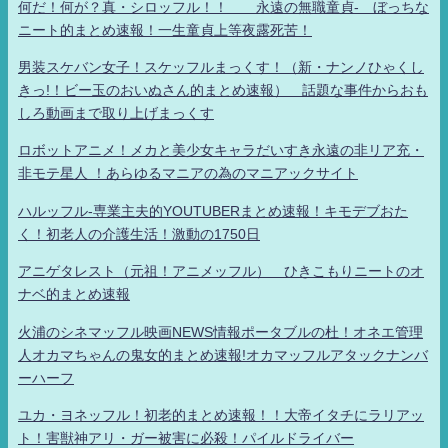
何だ！何が？真・シロッフル！！ 永遠の無職童貞- ぼっちな
ニート的まとめ速報！一生童貞上等夜露死苦！
男装スケバン女子！スケッフルまっくす！（新・ナンノひゃくし
きっ!！ビー玉のおいぬさん的まとめ速報） 話題な事件からおも
しろ動画まで取り上げまっくす
ロボットアニメ！メカと美少女キャラだいすき永遠の非リア充・
非モテ星人 ！あらゆるマニアの為のマニアックサイト
ハルッフル-専業主夫的YOUTUBERまとめ速報！キモデブおた
く！初老人の介護生活！激動の1750日
アニゲタレスト（元祖！アニメッフル） ひきこもりニートのオ
ナベ的まとめ速報
火浦のシネマッフル映画NEWS情報ポータブルの杜！オネエ管理
人オカマちゃんの鬼女的まとめ速報!オカマッフルアタックナンバ
ーハーフ
ユカ・ヨネッフル！初老的まとめ速報！！大帝イタチにラリアッ
ト！害獣神アリ・ガー被害に必殺！パイルドライバー