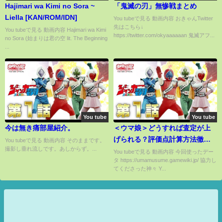
Hajimari wa Kimi no Sora ~
「鬼滅の刃」無惨戦まとめ
Liella [KAN/ROM/IDN]
You tubeで見る 動画内容 おきゃんTwitter
先はこちら↓
You tubeで見る 動画内容 Hajimari wa Kimi
https://twitter.com/okyaaaaaan 鬼滅アフ...
no Sora (始まりは君の空 lit. The Beginning
...
You tube
You tube
今は無き痛部屋紹介。
＜ウマ娘＞どうすれば査定が上
げられる？評価点計算方法徹底
You tubeで見る 動画内容 そのままです。
撮影し垂れ流しです。あしからず。...
解説！
You tubeで見る 動画内容 今回使ったデー
タ https://umamusume.gamewiki.jp/ 協力し
てくださった神々 Y...