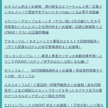
おネコさん的まとめ速報 僕の彼女はエリーちゃん人形！豆腐メ
ンタルメンヘラ電波中年アルバイターのぬいぐるみ男子末路編
スケバン！デカッフルまっくす（デカい強い2次元嫁だいすき子
供部屋おじさんヒロシ之古惑仔的まとめ速報）話題な動画取り上
げMAX！デカいは正義刑事編
アキヨッフル-！ネオニートスケ番長のエキストラ芸能情報局！
（子ども部屋おばさんの自宅警備員的まとめ速報）
[ヨシヨシロッフル-！！-素浪人勇者カツオンの未解決事件簿へよ
うこそYOUKO！のナンノ洋子のはなしは信じるな編）]
モリッフル！ 50代無職独身的まとめ速報！有益便利情報サイ
トの杜 モリッフル
ユキユキッフル2！ど底辺的一同驚愕騒然まとめ速報！超氷河期
世代！人生の強制ロスカットですべてを失ったキグナス氷子の愛
のクリスタルキングボンビー脱出大作戦
ヒロコンプレックスNIGHT 的まとめ速報！！子供が欲しいど陰キ