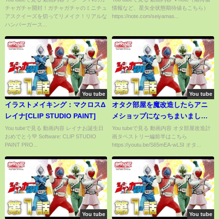
チャガチャ開封！ガチャガチャのミニチュ
情報など、星矢全状態期待値もこちら）
チャの森】DIY Miniature
とはあなたが決めることよ】
アスクイーズを切ってリメイク！リアルな
https://note.com/seiyamas...
ハンバーガース...
You tube
You tube
イラストメイキング：マクロスΔ
オタク部屋を魔改造したらアニ
レイナ[CLIP STUDIO PAINT]
メショップになっちまいました
ｗｗｗ【オタ部屋改造計画】
You tubeで見る 動画内容 レイナお誕生日
You tubeで見る 動画内容 オタ部屋改造計
おめでとう💚 Software: CLIP STUDIO
画タペストリー編前半はこちら
【タペストリー編 後半】
PAINT PRO...
https://youtu.be/S65mEA-wLSI オタ...
You tube
You tube