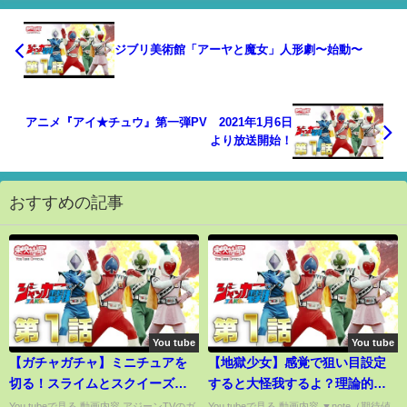
ジブリ美術館「アーヤと魔女」人形劇〜始動〜
アニメ『アイ★チュウ』第一弾PV 2021年1月6日
より放送開始！
おすすめの記事
You tube
You tube
【ガチャガチャ】ミニチュアを
【地獄少女】感覚で狙い目設定
切る！スライムとスクイーズで
すると大怪我するよ？理論的に
朝ごはん作ってみた【ガチャガ
正しい狙い目を解説します【あ
You tubeで見る 動画内容 アジーンTVのガ
You tubeで見る 動画内容 ▼note（期待値