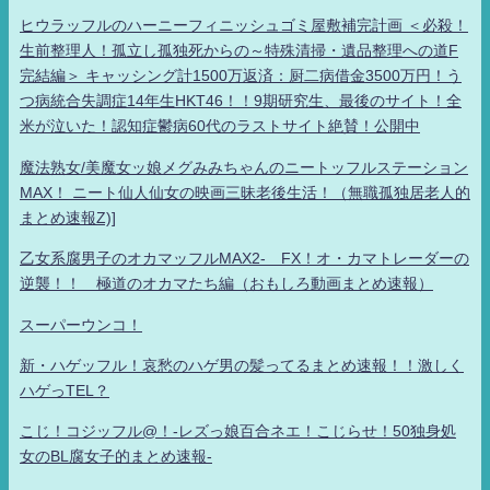
ヒウラッフルのハーニーフィニッシュゴミ屋敷補完計画 ＜必殺！
生前整理人！孤立し孤独死からの～特殊清掃・遺品整理への道F
完結編＞ キャッシング計1500万返済：厨二病借金3500万円！う
つ病統合失調症14年生HKT46！！9期研究生、最後のサイト！全
米が泣いた！認知症鬱病60代のラストサイト絶賛！公開中
魔法熟女/美魔女ッ娘メグみみちゃんのニートッフルステーション
MAX！ ニート仙人仙女の映画三昧老後生活！（無職孤独居老人的
まとめ速報Z)]
乙女系腐男子のオカマッフルMAX2- FX！オ・カマトレーダーの
逆襲！！ 極道のオカマたち編（おもしろ動画まとめ速報）
スーパーウンコ！
新・ハゲッフル！哀愁のハゲ男の髪ってるまとめ速報！！激しく
ハゲっTEL？
こじ！コジッフル@！-レズっ娘百合ネエ！こじらせ！50独身処
女のBL腐女子的まとめ速報-