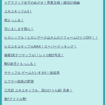
ャアラフィフ女子のめざせ！専業主婦！婚活計画編
ユキユキッフル3！
萌えっふる！
天にまします我ら！
ヒロシッフル！ヒロシデース山さんのリフォームひとりDIY！！
ヒロユキユキッフルMAX！スーパークッキング！
徹夜DEテツヤッフル!！レトロ館2号店！
剛Q超児ともっふる！
ヤナッフル ゲームだいすき6！放送局
ヒウラー総統の野望
三代目 ユキユキッフル 花のひうら組! 見参！
魁!!アイドル塾!