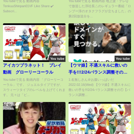
語る
You tubeで見る 動画内容
You tubeで見る 動画内容 地上波・テレQ
TenkuuShinpan01VF Like Share ✔️
で放送した淳社長△のレギュラー番組「ロ
Subscri...
ンブー淳のオタクフラグが立ちました」の
第2回放送分を...
You tube
You tube
アイカツプラネット！ プレイ
【ウマ娘】不遇スキルに救いの
動画 グローリーコーラル
手を!!!2/24バランス調整その
①【バランス調整】
You tubeで見る 動画内容 「グローリーコ
1:名無しさん＠お腹いっぱいだ
ーラル」です。 ジュエルタイプですが、
2022.02.16(Wed) 【ウマ娘】不遇スキルに
スウィーツタイプのレベルを上げてくれま
救いの手を!!!2/24バランス調整その①【バ
す。 元々は「ピ...
ランス調整...