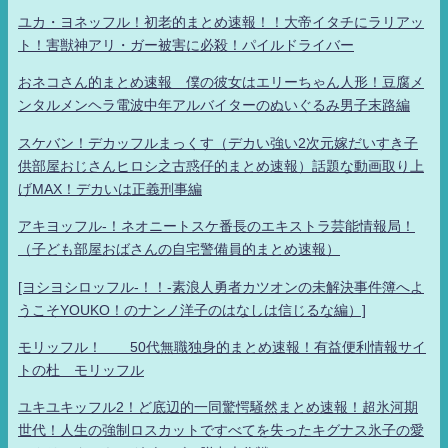
ユカ・ヨネッフル！初老的まとめ速報！！大帝イタチにラリアッ
ト！害獣神アリ・ガー被害に必殺！パイルドライバー
おネコさん的まとめ速報 僕の彼女はエリーちゃん人形！豆腐メ
ンタルメンヘラ電波中年アルバイターのぬいぐるみ男子末路編
スケバン！デカッフルまっくす（デカい強い2次元嫁だいすき子
供部屋おじさんヒロシ之古惑仔的まとめ速報）話題な動画取り上
げMAX！デカいは正義刑事編
アキヨッフル-！ネオニートスケ番長のエキストラ芸能情報局！
（子ども部屋おばさんの自宅警備員的まとめ速報）
[ヨシヨシロッフル-！！-素浪人勇者カツオンの未解決事件簿へよ
うこそYOUKO！のナンノ洋子のはなしは信じるな編）]
モリッフル！ 50代無職独身的まとめ速報！有益便利情報サイ
トの杜 モリッフル
ユキユキッフル2！ど底辺的一同驚愕騒然まとめ速報！超氷河期
世代！人生の強制ロスカットですべてを失ったキグナス氷子の愛