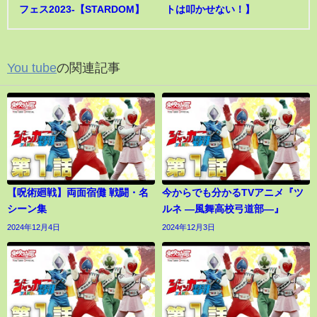
フェス2023-【STARDOM】
トは叩かせない！】
You tube
の関連記事
【呪術廻戦】両面宿儺 戦闘・名
今からでも分かるTVアニメ『ツ
シーン集
ルネ ―風舞高校弓道部―』
2024年12月4日
2024年12月3日