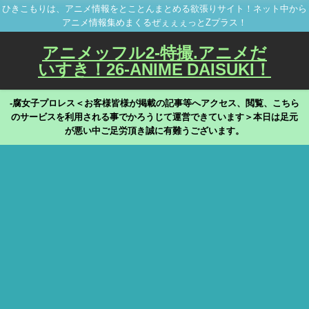
ひきこもりは、アニメ情報をとことんまとめる欲張りサイト！ネット中から
アニメ情報集めまくるぜぇぇぇっとZプラス！
アニメッフル2-特撮.アニメだ
いすき！26-ANIME DAISUKI！
-腐女子プロレス＜お客様皆様が掲載の記事等へアクセス、閲覧、こちら
のサービスを利用される事でかろうじて運営できています＞本日は足元
が悪い中ご足労頂き誠に有難うございます。