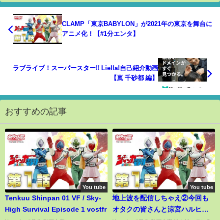
CLAMP「東京BABYLON」が2021年の東京を舞台に
アニメ化！【#1分エンタ】
ラブライブ！スーパースター!! Liella!自己紹介動画
【嵐 千砂都 編】
おすすめの記事
You tube
You tube
Tenkuu Shinpan 01 VF / Sky-
地上波を配信しちゃえ②今回も
High Survival Episode 1 vostfr
オタクの皆さんと涼宮ハルヒを