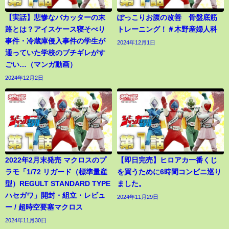
【実話】悲惨なバカッターの末
ぽっこりお腹の改善 骨盤底筋
路とは？アイスケース寝そべり
トレーニング！＃木野産婦人科
事件・冷蔵庫侵入事件の学生が
2024年12月1日
通っていた学校のブチギレがす
ごい…（マンガ動画）
2024年12月2日
2022年2月末発売 マクロスのプ
【即日完売】ヒロアカ一番くじ
ラモ「1/72 リガード（標準量産
を買うために6時間コンビニ巡り
型）REGULT STANDARD TYPE
ました。
ハセガワ」開封・組立・レビュ
2024年11月29日
ー / 超時空要塞マクロス
2024年11月30日