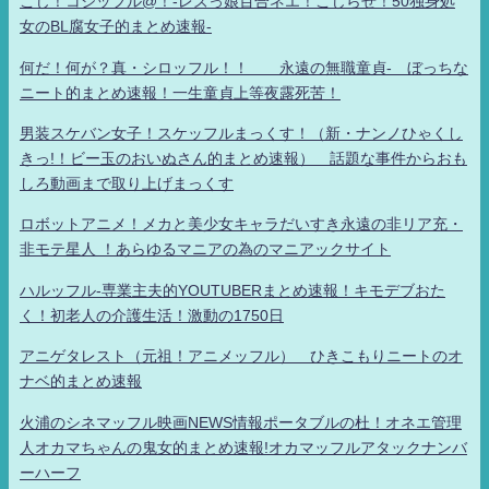
こじ！コジッフル@！-レズっ娘百合ネエ！こじらせ！50独身処
女のBL腐女子的まとめ速報-
何だ！何が？真・シロッフル！！ 永遠の無職童貞- ぼっちな
ニート的まとめ速報！一生童貞上等夜露死苦！
男装スケバン女子！スケッフルまっくす！（新・ナンノひゃくし
きっ!！ビー玉のおいぬさん的まとめ速報） 話題な事件からおも
しろ動画まで取り上げまっくす
ロボットアニメ！メカと美少女キャラだいすき永遠の非リア充・
非モテ星人 ！あらゆるマニアの為のマニアックサイト
ハルッフル-専業主夫的YOUTUBERまとめ速報！キモデブおた
く！初老人の介護生活！激動の1750日
アニゲタレスト（元祖！アニメッフル） ひきこもりニートのオ
ナベ的まとめ速報
火浦のシネマッフル映画NEWS情報ポータブルの杜！オネエ管理
人オカマちゃんの鬼女的まとめ速報!オカマッフルアタックナンバ
ーハーフ