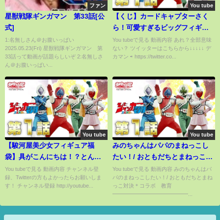
ファン
You tube
星獣戦隊ギンガマン 第33話[公
【くじ】カードキャプターさく
式]
ら！可愛すぎるビッグフィギュ
アを当てろ！（オンラインガシ
1:名無しさん＠お腹いっぱい
You tubeで見る 動画内容 あれ？全部意味
2025.05.23(Fri) 星獣戦隊ギンガマン 第
ない？ ツイッターはこちらから↓↓↓↓↓ デ
ャ、一番くじ、CCさくら、ガチ
33話って動画が話題らしいぞ 2:名無しさ
カマン ⇨ https://twitter.co...
ャポン）
ん＠お腹いっぱい...
You tube
You tube
【駿河屋美少女フィギュア福
みのちゃんはパパのまねっこし
袋】具がこんにちは！？とんで
たい！/ おともだちとまねっこ対
もないフィギュアが入ってい
決＊コラボ 教育
You tubeで見る 動画内容 チャンネル登
You tubeで見る 動画内容 みのちゃんはパ
録、Twitterの方もよかったらお願いしま
パのまねっこしたい！/ おともだちとまね
た！！
す！ チャンネル登録 http://youtube...
っこ対決＊コラボ 教育
━━━━━━━━━━━━━━...