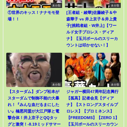
未分類
未分類
①世界のキッス！ナナモモ登
[王者組・綾華]佐藤綾子＆中
場！！
森華子 vs 井上京子＆井上貴
子[挑戦者組・W井上]【ワー
ルド女子プロレス・ディア
ナ】【玉川ボールのスリーカ
ウントは叩かせない！】
未分類
未分類
【スターダム】ダンプ松本が
ジャガー横田47周年記念興行
スターダムで制御不能の大暴
【孤高】記者会見【ディア
れ！『みんな血だるまにした
ナ】【ストロングスタイルプ
い』極悪同盟が大江戸隊と電
ロレス】【プロミネンス】
撃合体！井上京子とQQタッ
【FREEDOMS】【ZERO 1】
グと激突！-8.19ミッドサマー
【玉川ボールのスリーカウン