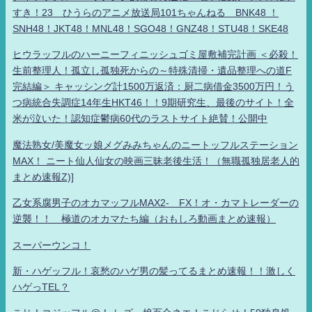
すき！23 ひうらのアニメ放送局101ちゃんねる BNK48 ！
SNH48！JKT48！MNL48！SGO48！GNZ48！STU48！SKE48
ヒウラッフルのハーニーフィニッシュゴミ屋敷補完計画 ＜必殺！
生前整理人！孤立し孤独死からの～特殊清掃・遺品整理への道F
完結編＞ キャッシング計1500万返済：厨二病借金3500万円！う
つ病統合失調症14年生HKT46！！9期研究生、最後のサイト！全
米が泣いた！認知症鬱病60代のラストサイト絶賛！公開中
魔法熟女/美魔女ッ娘メグみみちゃんのニートッフルステーション
MAX！ ニート仙人仙女の映画三昧老後生活！（無職孤独居老人的
まとめ速報Z)]
乙女系腐男子のオカマッフルMAX2- FX！オ・カマトレーダーの
逆襲！！ 極道のオカマたち編（おもしろ動画まとめ速報）
スーパーウンコ！
新・ハゲッフル！哀愁のハゲ男の髪ってるまとめ速報！！激しく
ハゲっTEL？