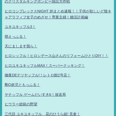
のクリスタルキングボンビー脱出大作戦
ヒロコンプレックスNIGHT 的まとめ速報！！子供が欲しいど陰キ
ャアラフィフ女子のめざせ！専業主婦！婚活計画編
ユキユキッフル3！
萌えっふる！
天にまします我ら！
ヒロシッフル！ヒロシデース山さんのリフォームひとりDIY！！
ヒロユキユキッフルMAX！スーパークッキング！
徹夜DEテツヤッフル!！レトロ館2号店！
剛Q超児ともっふる！
ヤナッフル ゲームだいすき6！放送局
ヒウラー総統の野望
三代目 ユキユキッフル 花のひうら組! 見参！