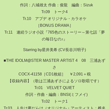
作詞：八城雄太 作曲：俊龍 編曲：Sizuk
Tr.09 トーク4
Tr.10 アプデ オリジナル・カラオケ
［BONUS DRAMA］
Tr.11 連続ラジオ小説『765色のストーリー～第七話「夢
の毎日なの♪』
Starring by星井美希 (CV長谷川明子)
■THE IDOLM@STER MASTER ARTIST 4 08 三浦あず
さ
COCX-41158［CD1枚組］ ￥2,091＋税
【収録内容】（歌は三浦あずさによるソロ歌唱です）
Tr.01 VELVET QUIET
作詞・作曲・編曲：BNSI(ミフメイ)
Tr.02 トーク1
Tr.03 人生は夢だらけ（オリジナル・アーティスト：椎名