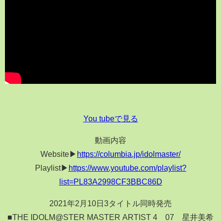
You tubeで見る
動画内容
Website▶
https://columbia.jp/idolmaster/
Playlist▶
https://www.youtube.com/playlist?
list=PL83A2998CF3BBC86D
2021年2月10日3タイトル同時発売
■THE IDOLM@STER MASTER ARTIST 4 07 星井美希