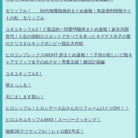
モリッフル！ 50代無職独身的まとめ速報！有益便利情報サイ
トの杜 モリッフル
ユキユキッフル2！ど底辺的一同驚愕騒然まとめ速報！超氷河期
世代！人生の強制ロスカットですべてを失ったキグナス氷子の愛
のクリスタルキングボンビー脱出大作戦
ヒロコンプレックスNIGHT 的まとめ速報！！子供が欲しいど陰キ
ャアラフィフ女子のめざせ！専業主婦！婚活計画編
ユキユキッフル3！
萌えっふる！
天にまします我ら！
ヒロシッフル！ヒロシデース山さんのリフォームひとりDIY！！
ヒロユキユキッフルMAX！スーパークッキング！
徹夜DEテツヤッフル!！レトロ館2号店！