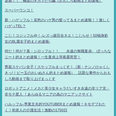
逆襲！！ 極道のオカマたち編（おもしろ動画まとめ速報）
スーパーウンコ！
新・ハゲッフル！哀愁のハゲ男の髪ってるまとめ速報！！激しく
ハゲっTEL？
こじ！コジッフル@！-レズっ娘百合ネエ！こじらせ！50独身処
女のBL腐女子的まとめ速報-
何だ！何が？真・シロッフル！！ 永遠の無職童貞- ぼっちな
ニート的まとめ速報！一生童貞上等夜露死苦！
男装スケバン女子！スケッフルまっくす！（新・ナンノひゃくし
きっ!！ビー玉のおいぬさん的まとめ速報） 話題な事件からおも
しろ動画まで取り上げまっくす
ロボットアニメ！メカと美少女キャラだいすき永遠の非リア充・
非モテ星人 ！あらゆるマニアの為のマニアックサイト
ハルッフル-専業主夫的YOUTUBERまとめ速報！キモデブおた
く！初老人の介護生活！激動の1750日