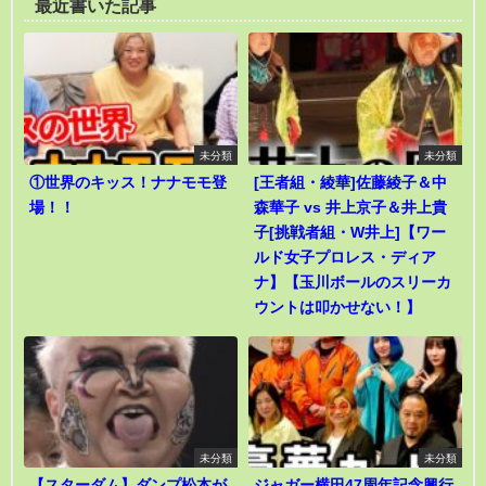
最近書いた記事
未分類
未分類
①世界のキッス！ナナモモ登
[王者組・綾華]佐藤綾子＆中
場！！
森華子 vs 井上京子＆井上貴
子[挑戦者組・W井上]【ワー
ルド女子プロレス・ディア
ナ】【玉川ボールのスリーカ
ウントは叩かせない！】
未分類
未分類
【スターダム】ダンプ松本が
ジャガー横田47周年記念興行