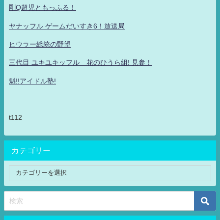
剛Q超児ともっふる！
ヤナッフル ゲームだいすき6！放送局
ヒウラー総統の野望
三代目 ユキユキッフル 花のひうら組! 見参！
魁!!アイドル塾!
t112
カテゴリー