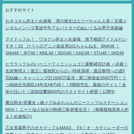
おすすめサイト
おネコさん的まとめ速報 僕の彼女はエリーちゃん人形！豆腐メ
ンタルメンヘラ電波中年アルバイターのぬいぐるみ男子末路編
アイドッフル！ ワタクシ的まとめ速報 地下格闘アイドルだい
すき！23 ひうらのアニメ放送局101ちゃんねる BNK48 ！
SNH48！JKT48！MNL48！SGO48！GNZ48！STU48！SKE48
ヒウラッフルのハーニーフィニッシュゴミ屋敷補完計画 ＜必殺！
生前整理人！孤立し孤独死からの～特殊清掃・遺品整理への道F
完結編＞ キャッシング計1500万返済：厨二病借金3500万円！う
つ病統合失調症14年生HKT46！！9期研究生、最後のサイト！全
米が泣いた！認知症鬱病60代のラストサイト絶賛！公開中
魔法熟女/美魔女ッ娘メグみみちゃんのニートッフルステーション
MAX！ ニート仙人仙女の映画三昧老後生活！（無職孤独居老人的
まとめ速報Z)]
乙女系腐男子のオカマッフルMAX2- FX！オ・カマトレーダーの