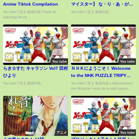
Anime Tiktok Compilation
マイスター】 な・り・あ・が・
り☆
You tubeで見る 動画内容 Thank for
You tubeで見る 動画内容...
watching! ฅ'ω'ฅ...
You tube
You tube
らき☆すた キャラソン Vol7 田村
ＮＨＫにようこそ！ Welcome
ひより
to the NHK PUZZLE TRIPY
REMIX
You tubeで見る 動画内容...
You tubeで見る 動画内容 Lofi/synthwave
mix Mi primer remix de la vida! espero...
アニメ
You tube