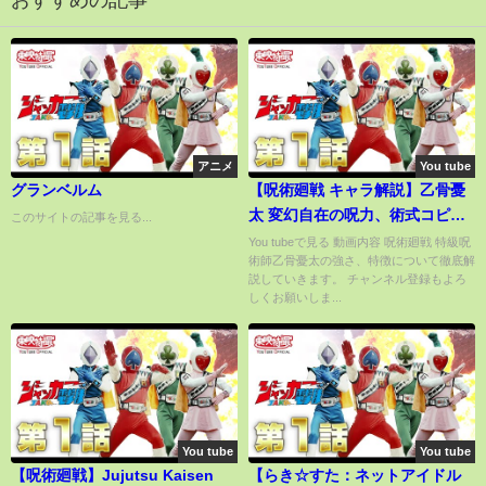
おすすめの記事
アニメ
You tube
グランベルム
【呪術廻戦 キャラ解説】乙骨憂
太 変幻自在の呪力、術式コピー
このサイトの記事を見る...
は今も操れる？強さや祈元里香
You tubeで見る 動画内容 呪術廻戦 特級呪
術師乙骨憂太の強さ、特徴について徹底解
の秘密まで【徹底解説】
説していきます。 チャンネル登録もよろ
しくお願いしま...
You tube
You tube
【呪術廻戦】Jujutsu Kaisen
【らき☆すた：ネットアイドル