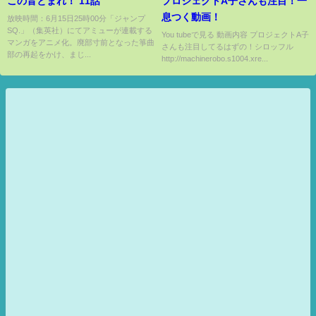
この音とまれ！ 11話
プロジェクトA子さんも注目！一
息つく動画！
放映時間：6月15日25時00分「ジャンプ
SQ.」（集英社）にてアミューが連載する
You tubeで見る 動画内容 プロジェクトA子
マンガをアニメ化。廃部寸前となった箏曲
さんも注目してるはずの！シロッフル
部の再起をかけ、まじ...
http://machinerobo.s1004.xre...