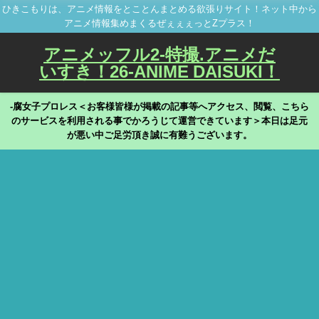
ひきこもりは、アニメ情報をとことんまとめる欲張りサイト！ネット中から
アニメ情報集めまくるぜぇぇぇっとZプラス！
アニメッフル2-特撮.アニメだ
いすき！26-ANIME DAISUKI！
-腐女子プロレス＜お客様皆様が掲載の記事等へアクセス、閲覧、こちら
のサービスを利用される事でかろうじて運営できています＞本日は足元
が悪い中ご足労頂き誠に有難うございます。