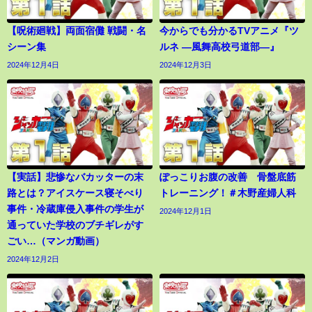
【呪術廻戦】両面宿儺 戦闘・名
今からでも分かるTVアニメ『ツ
シーン集
ルネ ―風舞高校弓道部―』
2024年12月4日
2024年12月3日
【実話】悲惨なバカッターの末
ぽっこりお腹の改善 骨盤底筋
路とは？アイスケース寝そべり
トレーニング！＃木野産婦人科
事件・冷蔵庫侵入事件の学生が
2024年12月1日
通っていた学校のブチギレがす
ごい…（マンガ動画）
2024年12月2日