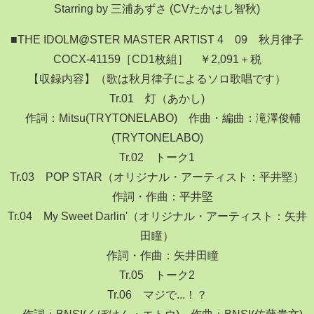
Starring by 三浦あずさ (CVたかはし智秋)
■THE IDOLM@STER MASTER ARTIST 4 09 秋月律子
COCX-41159［CD1枚組］ ￥2,091＋税
【収録内容】（歌は秋月律子によるソロ歌唱です）
Tr.01 灯（あかし)
作詞：Mitsu(TRYTONELABO) 作曲・編曲：滝澤俊輔
(TRYTONELABO)
Tr.02 トーク1
Tr.03 POP STAR（オリジナル・アーティスト：平井堅）
作詞・作曲：平井堅
Tr.04 My Sweet Darlin'（オリジナル・アーティスト：矢井
田瞳）
作詞・作曲：矢井田瞳
Tr.05 トーク2
Tr.06 マジで...！？
作詞：BNSI(くぼけん・エトウ) 作曲：BNSI(佐藤貴文)