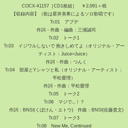
COCX-41157［CD1枚組］ ￥2,091＋税
【収録内容】（歌は星井美希によるソロ歌唱です）
Tr.01 アプデ
作詞・作曲・編曲：三浦誠司
Tr.02 トーク1
Tr.03 イジワルしないで 抱きしめてよ（オリジナル・アー
ティスト：Juice=Juice）
作詞・作曲：つんく
Tr.04 部屋とYシャツと私（オリジナル・アーティスト：
平松愛理）
作詞・作曲：平松愛理
Tr.05 トーク2
Tr.06 マジで...！？
作詞：BNSI(くぼけん・エトウ) 作曲：BNSI(佐藤貴文)
Tr.07 トーク3
Tr.08 New Me, Continued