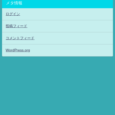
メタ情報
ログイン
投稿フィード
コメントフィード
WordPress.org
アニメッフル2-特撮.アニメだいすき！26-ANIME DAISUKI！ All Rights
Reserved.