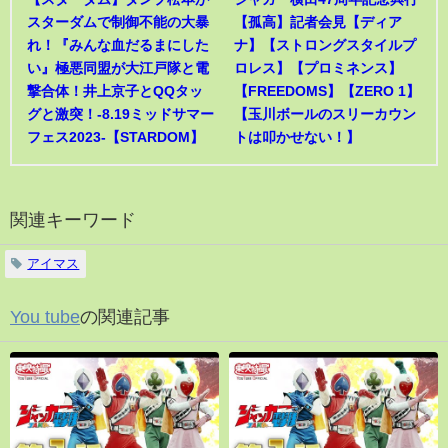
スターダムで制御不能の大暴
【孤高】記者会見【ディア
れ！『みんな血だるまにした
ナ】【ストロングスタイルプ
い』極悪同盟が大江戸隊と電
ロレス】【プロミネンス】
撃合体！井上京子とQQタッ
【FREEDOMS】【ZERO 1】
グと激突！-8.19ミッドサマー
【玉川ボールのスリーカウン
フェス2023-【STARDOM】
トは叩かせない！】
関連キーワード
アイマス
You tube
の関連記事