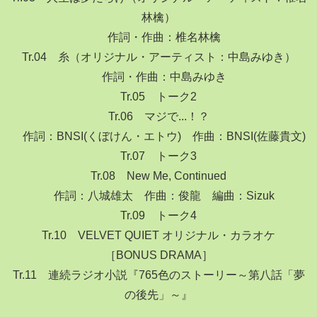
林檎）
作詞・作曲：椎名林檎
Tr.04 糸（オリジナル・アーティスト：中島みゆき）
作詞・作曲：中島みゆき
Tr.05 トーク2
Tr.06 マジで...！？
作詞：BNSI(くぼけん・エトウ) 作曲：BNSI(佐藤貴文)
Tr.07 トーク3
Tr.08 New Me, Continued
作詞：八城雄太 作曲：俊龍 編曲：Sizuk
Tr.09 トーク4
Tr.10 VELVET QUIET オリジナル・カラオケ
［BONUS DRAMA］
Tr.11 連続ラジオ小説『765色のストーリー～第八話「夢
の後先」～』