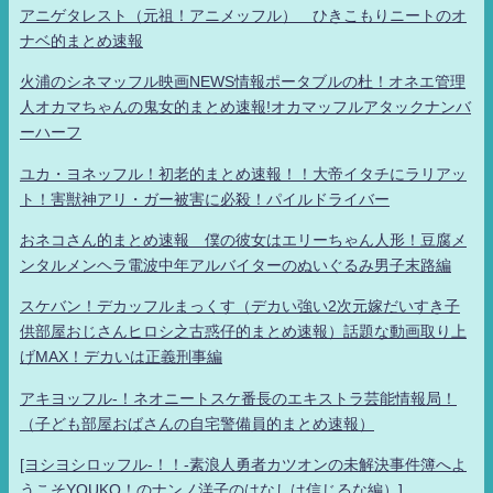
アニゲタレスト（元祖！アニメッフル） ひきこもりニートのオ
ナベ的まとめ速報
火浦のシネマッフル映画NEWS情報ポータブルの杜！オネエ管理
人オカマちゃんの鬼女的まとめ速報!オカマッフルアタックナンバ
ーハーフ
ユカ・ヨネッフル！初老的まとめ速報！！大帝イタチにラリアッ
ト！害獣神アリ・ガー被害に必殺！パイルドライバー
おネコさん的まとめ速報 僕の彼女はエリーちゃん人形！豆腐メ
ンタルメンヘラ電波中年アルバイターのぬいぐるみ男子末路編
スケバン！デカッフルまっくす（デカい強い2次元嫁だいすき子
供部屋おじさんヒロシ之古惑仔的まとめ速報）話題な動画取り上
げMAX！デカいは正義刑事編
アキヨッフル-！ネオニートスケ番長のエキストラ芸能情報局！
（子ども部屋おばさんの自宅警備員的まとめ速報）
[ヨシヨシロッフル-！！-素浪人勇者カツオンの未解決事件簿へよ
うこそYOUKO！のナンノ洋子のはなしは信じるな編）]