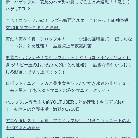
新・ハゲッフル！哀愁のハゲ男の髪ってるまとめ速報！！激しく
ハゲっTEL？
こじ！コジッフル@！-レズっ娘百合ネエ！こじらせ！50独身処
女のBL腐女子的まとめ速報-
何だ！何が？真・シロッフル！！ 永遠の無職童貞- ぼっちな
ニート的まとめ速報！一生童貞上等夜露死苦！
男装スケバン女子！スケッフルまっくす！（新・ナンノひゃくし
きっ!！ビー玉のおいぬさん的まとめ速報） 話題な事件からおも
しろ動画まで取り上げまっくす
ロボットアニメ！メカと美少女キャラだいすき永遠の非リア充・
非モテ星人 ！あらゆるマニアの為のマニアックサイト
ハルッフル-専業主夫的YOUTUBERまとめ速報！キモデブおた
く！初老人の介護生活！激動の1750日
アニゲタレスト（元祖！アニメッフル） ひきこもりニートのオ
ナベ的まとめ速報