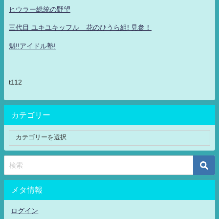
ヒウラー総統の野望
三代目 ユキユキッフル 花のひうら組! 見参！
魁!!アイドル塾!
t112
カテゴリー
メタ情報
ログイン