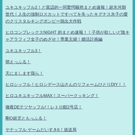
ユキユキッフル2！ど底辺的一同驚愕騒然まとめ速報！超氷河期
世代！人生の強制ロスカットですべてを失ったキグナス氷子の愛
のクリスタルキングボンビー脱出大作戦
ヒロコンプレックスNIGHT 的まとめ速報！！子供が欲しいど陰キ
ャアラフィフ女子のめざせ！専業主婦！婚活計画編
ユキユキッフル3！
萌えっふる！
天にまします我ら！
ヒロシッフル！ヒロシデース山さんのリフォームひとりDIY！！
ヒロユキユキッフルMAX！スーパークッキング！
徹夜DEテツヤッフル!！レトロ館2号店！
剛Q超児ともっふる！
ヤナッフル ゲームだいすき6！放送局