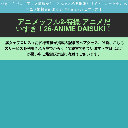
ひきこもりは、アニメ情報をとことんまとめる欲張りサイト！ネット中から
アニメ情報集めまくるぜぇぇぇっとZプラス！
アニメッフル2-特撮.アニメだ
いすき！26-ANIME DAISUKI！
-腐女子プロレス＜お客様皆様が掲載の記事等へアクセス、閲覧、こちら
のサービスを利用される事でかろうじて運営できています＞本日は足元
が悪い中ご足労頂き誠に有難うございます。