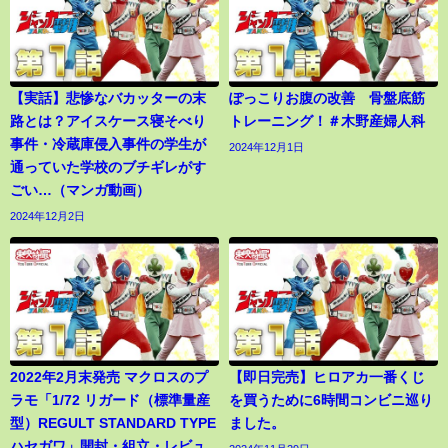
【実話】悲惨なバカッターの末
ぽっこりお腹の改善 骨盤底筋
路とは？アイスケース寝そべり
トレーニング！＃木野産婦人科
事件・冷蔵庫侵入事件の学生が
2024年12月1日
通っていた学校のブチギレがす
ごい…（マンガ動画）
2024年12月2日
2022年2月末発売 マクロスのプ
【即日完売】ヒロアカ一番くじ
ラモ「1/72 リガード（標準量産
を買うために6時間コンビニ巡り
型）REGULT STANDARD TYPE
ました。
ハセガワ」開封・組立・レビュ