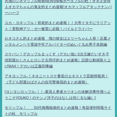
火浦のシネマッフル映画NEWS情報ポータブルの杜！オネエ管理
人オカマちゃんの鬼女的まとめ速報!オカマッフルアタックナンバ
ーハーフ
ユカ・ヨネッフル！初老的まとめ速報！！大帝イタチにラリアッ
ト！害獣神アリ・ガー被害に必殺！パイルドライバー
おネコさん的まとめ速報 僕の彼女はエリーちゃん人形！豆腐メ
ンタルメンヘラ電波中年アルバイターのぬいぐるみ男子末路編
スケバン！デカッフルまっくす（デカい強い2次元嫁だいすき子
供部屋おじさんヒロシ之古惑仔的まとめ速報）話題な動画取り上
げMAX！デカいは正義刑事編
アキヨッフル-！ネオニートスケ番長のエキストラ芸能情報局！
（子ども部屋おばさんの自宅警備員的まとめ速報）
[ヨシヨシロッフル-！！-素浪人勇者カツオンの未解決事件簿へよ
うこそYOUKO！のナンノ洋子のはなしは信じるな編）]
モリッフル！ 50代無職独身的まとめ速報！有益便利情報サイ
トの杜 モリッフル