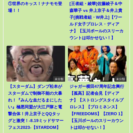
①世界のキッス！ナナモモ登
[王者組・綾華]佐藤綾子＆中
場！！
森華子 vs 井上京子＆井上貴
子[挑戦者組・W井上]【ワー
ルド女子プロレス・ディア
ナ】【玉川ボールのスリーカ
ウントは叩かせない！】
未分類
未分類
【スターダム】ダンプ松本が
ジャガー横田47周年記念興行
スターダムで制御不能の大暴
【孤高】記者会見【ディア
れ！『みんな血だるまにした
ナ】【ストロングスタイルプ
い』極悪同盟が大江戸隊と電
ロレス】【プロミネンス】
撃合体！井上京子とQQタッ
【FREEDOMS】【ZERO 1】
グと激突！-8.19ミッドサマー
【玉川ボールのスリーカウン
フェス2023-【STARDOM】
トは叩かせない！】