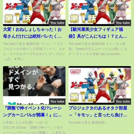
You tube
You tube
大変！おねしょしちゃった！お
【駿河屋美少女フィギュア福
母さんだけには絶対バレたくな
袋】具がこんにちは！？とんで
い。第一回おねしょ言い訳選手
もないフィギュアが入ってい
You tubeで見る 動画内容 ついに！！カラ
You tubeで見る 動画内容 チャンネル登
フルピーチの初グッズ登場 Tシャツ、タオ
録、Twitterの方もよかったらお願いしま
権【マインクラフト】
た！！
ル、キーホルダーですかわいいグッズがい
す！ チャンネル登録 http://youtube...
っぱい ▼気に...
You tube
You tube
『調整で神イベント化!?レーシ
プロジェクタのあるオタク部屋
ングカーニバルが開幕！』に対
～「キモッ」と言ったら負け編
するみんなの反応🐎まとめ【ウ
～
1:名無しさん＠お腹いっぱいだ
You tubeで見る 動画内容...
2022.04.16(Sat) 『調整で神イベント化!?
マ娘プリティーダービー】【レ
レーシングカーニバルが開幕！』に対する