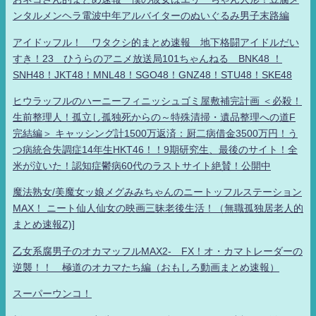
ンタルメンヘラ電波中年アルバイターのぬいぐるみ男子末路編
アイドッフル！ ワタクシ的まとめ速報 地下格闘アイドルだい
すき！23 ひうらのアニメ放送局101ちゃんねる BNK48 ！
SNH48！JKT48！MNL48！SGO48！GNZ48！STU48！SKE48
ヒウラッフルのハーニーフィニッシュゴミ屋敷補完計画 ＜必殺！
生前整理人！孤立し孤独死からの～特殊清掃・遺品整理への道F
完結編＞ キャッシング計1500万返済：厨二病借金3500万円！う
つ病統合失調症14年生HKT46！！9期研究生、最後のサイト！全
米が泣いた！認知症鬱病60代のラストサイト絶賛！公開中
魔法熟女/美魔女ッ娘メグみみちゃんのニートッフルステーション
MAX！ ニート仙人仙女の映画三昧老後生活！（無職孤独居老人的
まとめ速報Z)]
乙女系腐男子のオカマッフルMAX2- FX！オ・カマトレーダーの
逆襲！！ 極道のオカマたち編（おもしろ動画まとめ速報）
スーパーウンコ！