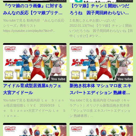
『ウマ娘のコラ画像』に対する
【ウマ娘】チャンミ開始いつだ
みんなの反応【ウマ娘プリティ
ろうね 因子周回終わらないね
ーダービー】
【田中くぅすけ】#ウマ娘プリテ
You tubeで見る 動画内容 『みんなの反応
1:名無しさん＠お腹いっぱいだ
シリーズ』再生リスト
2022.01.13(Thu) 【ウマ娘】チャンミ開始
ィダービー
https://youtube.com/playlist?list=P...
いつだろうね 因子周回終わらないね【田
中くぅすけ】#ウマ...
You tube
You tube
アイドル育成型居酒屋&カフェ
新抱き枕本体 マシュマロ改 エキ
大宮アイドール
スパートエディション 熟練者用
開封の儀＆カバー装着の儀
You tubeで見る 動画内容 Ｌｅ Ｓｉａｎ
You tubeで見る 動画内容 Chara@（キャ
ａ様店舗招致ＬＩＶＥ 2016/3/19 Ｌ
ラアット）オリジナル新製品抱き枕本体
ｅ Ｓｉａｎａ×大宮アイドール Ｌｅ Ｓ
「マシュマロ改 エキスパートエディショ
ｉａｎａ...
ン 熟練者用」...