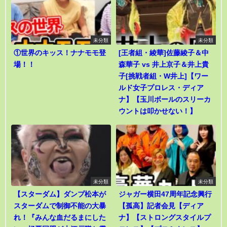
未分類
未分類
①世界のキッス！ナナモモ登
[王者組・綾華]佐藤綾子＆中
場！！
森華子 vs 井上京子＆井上貴
子[挑戦者組・W井上]【ワー
ルド女子プロレス・ディア
ナ】【玉川ボールのスリーカ
ウントは叩かせない！】
未分類
未分類
【スターダム】ダンプ松本が
ジャガー横田47周年記念興行
スターダムで制御不能の大暴
【孤高】記者会見【ディア
れ！『みんな血だるまにした
ナ】【ストロングスタイルプ