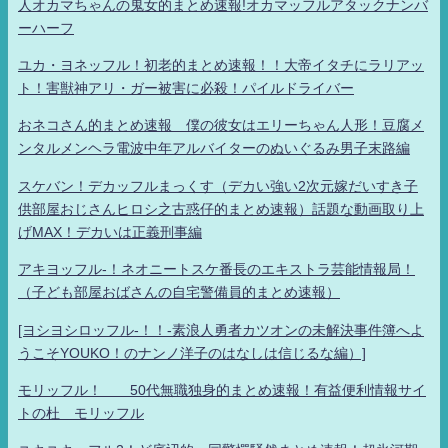
人オカマちゃんの鬼女的まとめ速報!オカマッフルアタックナンバ
ーハーフ
ユカ・ヨネッフル！初老的まとめ速報！！大帝イタチにラリアッ
ト！害獣神アリ・ガー被害に必殺！パイルドライバー
おネコさん的まとめ速報 僕の彼女はエリーちゃん人形！豆腐メ
ンタルメンヘラ電波中年アルバイターのぬいぐるみ男子末路編
スケバン！デカッフルまっくす（デカい強い2次元嫁だいすき子
供部屋おじさんヒロシ之古惑仔的まとめ速報）話題な動画取り上
げMAX！デカいは正義刑事編
アキヨッフル-！ネオニートスケ番長のエキストラ芸能情報局！
（子ども部屋おばさんの自宅警備員的まとめ速報）
[ヨシヨシロッフル-！！-素浪人勇者カツオンの未解決事件簿へよ
うこそYOUKO！のナンノ洋子のはなしは信じるな編）]
モリッフル！ 50代無職独身的まとめ速報！有益便利情報サイ
トの杜 モリッフル