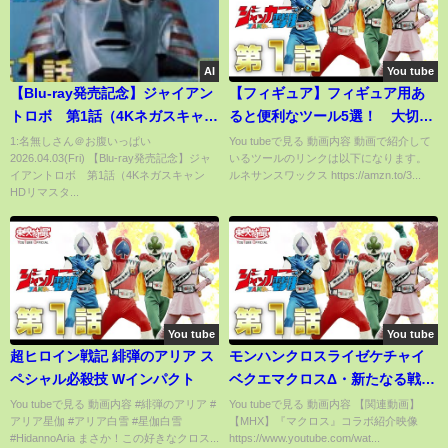
AI
You tube
【Blu-ray発売記念】ジャイアン
【フィギュア】フィギュア用あ
トロボ 第1話（4Kネガスキャン
ると便利なツール5選！ 大切な
HDリマスター版）
フィギュアのメンテナンスやリ
1:名無しさん＠お腹いっぱい
You tubeで見る 動画内容 動画で紹介して
2026.04.03(Fri) 【Blu-ray発売記念】ジャ
いるツールのリンクは以下になります。
ペアに便利なツールをまとめま
イアントロボ 第1話（4Kネガスキャン
ルネサンスワックス https://amzn.to/3...
した♪【figure】
HDリマスタ...
You tube
You tube
超ヒロイン戦記 緋弾のアリア ス
モンハンクロスライゼケチャイ
ペシャル必殺技 Wインパクト
ベクエマクロスΔ・新たなる戦乙
女達
You tubeで見る 動画内容 #緋弾のアリア #
You tubeで見る 動画内容 【関連動画】
アリア星伽 #アリア白雪 #星伽白雪
【MHX】『マクロス』コラボ紹介映像
#HidannoAria まさか！この好きなクロス...
https://www.youtube.com/wat...