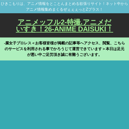
ひきこもりは、アニメ情報をとことんまとめる欲張りサイト！ネット中から
アニメ情報集めまくるぜぇぇぇっとZプラス！
アニメッフル2-特撮.アニメだ
いすき！26-ANIME DAISUKI！
-腐女子プロレス＜お客様皆様が掲載の記事等へアクセス、閲覧、こちら
のサービスを利用される事でかろうじて運営できています＞本日は足元
が悪い中ご足労頂き誠に有難うございます。