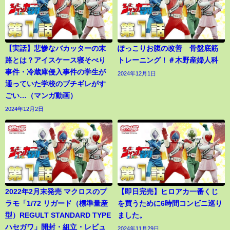
【実話】悲惨なバカッターの末
ぽっこりお腹の改善 骨盤底筋
路とは？アイスケース寝そべり
トレーニング！＃木野産婦人科
事件・冷蔵庫侵入事件の学生が
2024年12月1日
通っていた学校のブチギレがす
ごい…（マンガ動画）
2024年12月2日
2022年2月末発売 マクロスのプ
【即日完売】ヒロアカ一番くじ
ラモ「1/72 リガード（標準量産
を買うために6時間コンビニ巡り
型）REGULT STANDARD TYPE
ました。
ハセガワ」開封・組立・レビュ
2024年11月29日