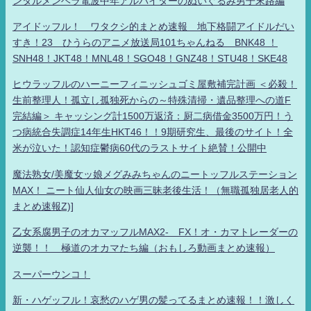
ンタルメンヘラ電波中年アルバイターのぬいぐるみ男子末路編
アイドッフル！ ワタクシ的まとめ速報 地下格闘アイドルだい
すき！23 ひうらのアニメ放送局101ちゃんねる BNK48 ！
SNH48！JKT48！MNL48！SGO48！GNZ48！STU48！SKE48
ヒウラッフルのハーニーフィニッシュゴミ屋敷補完計画 ＜必殺！
生前整理人！孤立し孤独死からの～特殊清掃・遺品整理への道F
完結編＞ キャッシング計1500万返済：厨二病借金3500万円！う
つ病統合失調症14年生HKT46！！9期研究生、最後のサイト！全
米が泣いた！認知症鬱病60代のラストサイト絶賛！公開中
魔法熟女/美魔女ッ娘メグみみちゃんのニートッフルステーション
MAX！ ニート仙人仙女の映画三昧老後生活！（無職孤独居老人的
まとめ速報Z)]
乙女系腐男子のオカマッフルMAX2- FX！オ・カマトレーダーの
逆襲！！ 極道のオカマたち編（おもしろ動画まとめ速報）
スーパーウンコ！
新・ハゲッフル！哀愁のハゲ男の髪ってるまとめ速報！！激しく