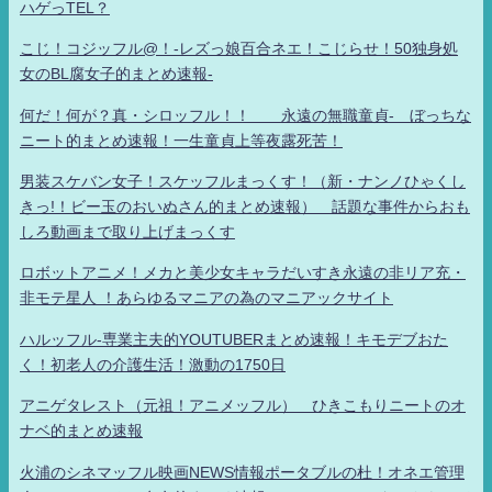
ハゲっTEL？
こじ！コジッフル@！-レズっ娘百合ネエ！こじらせ！50独身処
女のBL腐女子的まとめ速報-
何だ！何が？真・シロッフル！！ 永遠の無職童貞- ぼっちな
ニート的まとめ速報！一生童貞上等夜露死苦！
男装スケバン女子！スケッフルまっくす！（新・ナンノひゃくし
きっ!！ビー玉のおいぬさん的まとめ速報） 話題な事件からおも
しろ動画まで取り上げまっくす
ロボットアニメ！メカと美少女キャラだいすき永遠の非リア充・
非モテ星人 ！あらゆるマニアの為のマニアックサイト
ハルッフル-専業主夫的YOUTUBERまとめ速報！キモデブおた
く！初老人の介護生活！激動の1750日
アニゲタレスト（元祖！アニメッフル） ひきこもりニートのオ
ナベ的まとめ速報
火浦のシネマッフル映画NEWS情報ポータブルの杜！オネエ管理