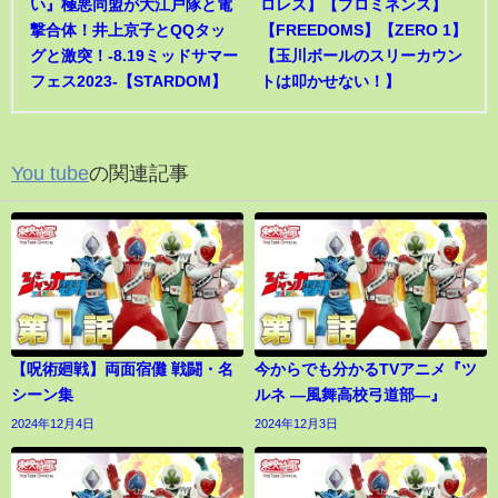
い』極悪同盟が大江戸隊と電
ロレス】【プロミネンス】
撃合体！井上京子とQQタッ
【FREEDOMS】【ZERO 1】
グと激突！-8.19ミッドサマー
【玉川ボールのスリーカウン
フェス2023-【STARDOM】
トは叩かせない！】
You tube
の関連記事
【呪術廻戦】両面宿儺 戦闘・名
今からでも分かるTVアニメ『ツ
シーン集
ルネ ―風舞高校弓道部―』
2024年12月4日
2024年12月3日