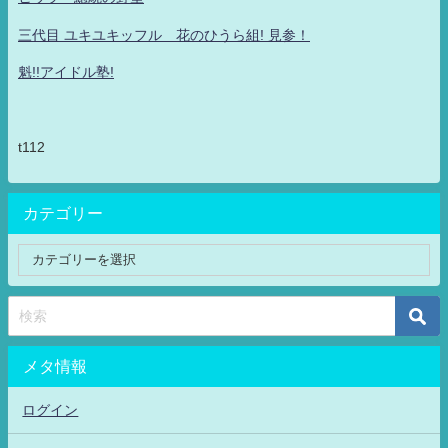
三代目 ユキユキッフル 花のひうら組! 見参！
魁!!アイドル塾!
t112
カテゴリー
メタ情報
ログイン