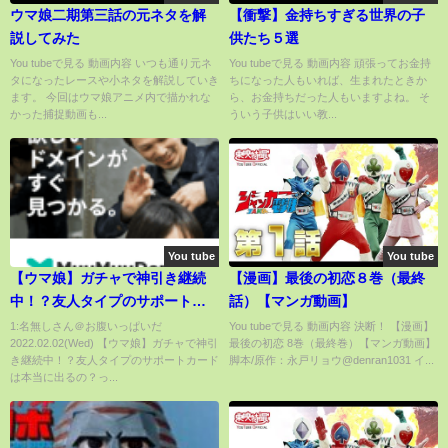
ウマ娘二期第三話の元ネタを解
【衝撃】金持ちすぎる世界の子
説してみた
供たち５選
You tubeで見る 動画内容 いつも通り元ネ
You tubeで見る 動画内容 頑張ってお金持
タになったレースや小ネタを解説していき
ちになった人もいれば、生まれたときか
ます。 今回はウマ娘アニメ内で描かれな
ら、お金持ちだった人もいますよね。 そ
かった捕捉動画も...
ういう子供はいい教...
You tube
You tube
【ウマ娘】ガチャで神引き継続
【漫画】最後の初恋８巻（最終
中！？友人タイプのサポートカ
話）【マンガ動画】
ードは本当に出るの？
1:名無しさん＠お腹いっぱいだ
You tubeで見る 動画内容 決断！ 【漫画】
2022.02.02(Wed) 【ウマ娘】ガチャで神引
最後の初恋 8巻（最終巻）【マンガ動画】
き継続中！？友人タイプのサポートカード
脚本/原作：永戸リョウ@denran1031 イ...
は本当に出るの？っ...