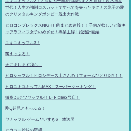
ユキユキッフル2！ど底辺的一同驚愕騒然まとめ速報！超氷河期
世代！人生の強制ロスカットですべてを失ったキグナス氷子の愛
のクリスタルキングボンビー脱出大作戦
ヒロコンプレックスNIGHT 的まとめ速報！！子供が欲しいど陰キ
ャアラフィフ女子のめざせ！専業主婦！婚活計画編
ユキユキッフル3！
萌えっふる！
天にまします我ら！
ヒロシッフル！ヒロシデース山さんのリフォームひとりDIY！！
ヒロユキユキッフルMAX！スーパークッキング！
徹夜DEテツヤッフル!！レトロ館2号店！
剛Q超児ともっふる！
ヤナッフル ゲームだいすき6！放送局
ヒウラー総統の野望