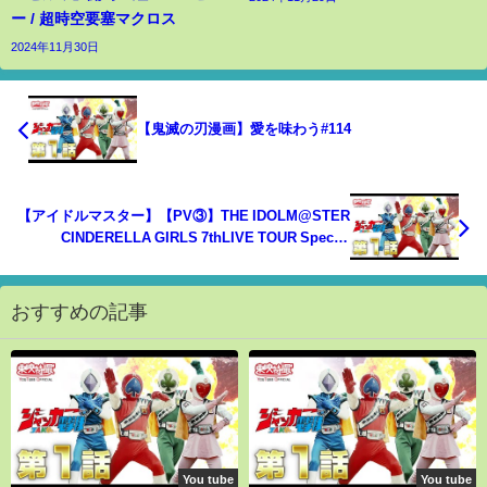
ー / 超時空要塞マクロス
2024年11月30日
【鬼滅の刃漫画】愛を味わう#114
【アイドルマスター】【PV③】THE IDOLM@STER
CINDERELLA GIRLS 7thLIVE TOUR Special
3chord♪ Glowing Rock! @京セラドーム
おすすめの記事
You tube
You tube