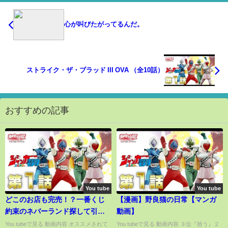
心が叫びたがってるんだ。
ストライク・ザ・ブラッド III OVA （全10話）
おすすめの記事
You tube
You tube
どこのお店も完売！？一番くじ
【漫画】野良猫の日常【マンガ
約束のネバーランド探して引い
動画】
てきた
You tubeで見る 動画内容 オススメされて
You tubeで見る 動画内容 ３位『拾う』２