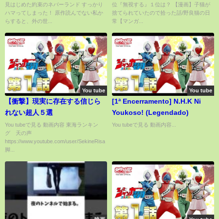
見はじめた約束のネバーランド すっかり
位『無視する』１位は？ 【漫画】子猫が
ハマってしまった！ 原作読んでない私か
捨てられていたので拾った話/野良猫の日
らすると、外の世...
常【マンガ...
You tube
You tube
【衝撃】現実に存在する信じら
[1ª Encerramento] N.H.K Ni
れない超人５選
Youkoso! (Legendado)
You tubeで見る 動画内容 東海ランキン
You tubeで見る 動画内容...
グ 天の声
https://www.youtube.com/user/SekineRisa
脚...