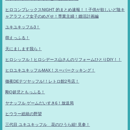
ヒロコンプレックスNIGHT 的まとめ速報！！子供が欲しいど陰キ
ャアラフィフ女子のめざせ！専業主婦！婚活計画編
ユキユキッフル3！
萌えっふる！
天にまします我ら！
ヒロシッフル！ヒロシデース山さんのリフォームひとりDIY！！
ヒロユキユキッフルMAX！スーパークッキング！
徹夜DEテツヤッフル!！レトロ館2号店！
剛Q超児ともっふる！
ヤナッフル ゲームだいすき6！放送局
ヒウラー総統の野望
三代目 ユキユキッフル 花のひうら組! 見参！