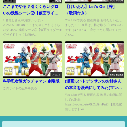
映画
You tube
ここまでやる？引くくらいグロ
【けいおん】Let's Go［梓］
いの残酷シーン②【仮面ライダ
（歌詞付き）
ーエグゼイド】
1:名無しさん＠お腹いっぱい
You tubeで見る 動画内容 お待たせいたし
2025.05.31(Sat) ここまでやる？引くくら
ました！！ 今回は、梓が歌う「Let's Go」
いグロいの残酷シーン②【仮面ライダーエ
です（●＾o＾●） 良かったら聞いてくだ
グゼイド】って動画が...
さい...
アニメ
You tube
科学忍者隊ガッチャマン 劇場版
(漫画)ヌ○ドデッサンのお姉さん
の本音を漫画にしてみた(マンガ
このサイトの記事を見る...
で分かる)
You tubeで見る 動画内容 昨日の動画に関
しての謝罪
https://youtu.be/eRkQxGmPaZI 【政治家
出します】Yo...