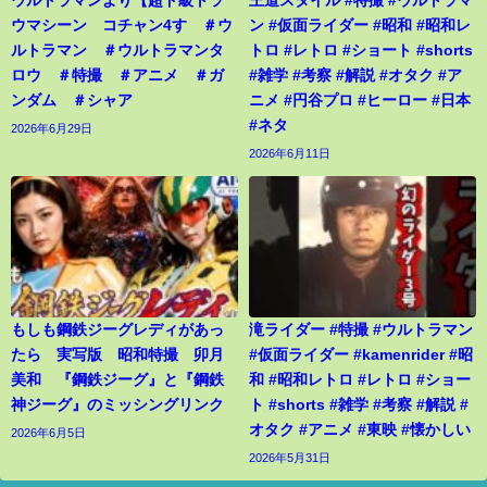
ウルトラマンより【超ド級トラ
王道スタイル #特撮 #ウルトラマ
ウマシーン コチャン4す ＃ウ
ン #仮面ライダー #昭和 #昭和レ
ルトラマン ＃ウルトラマンタ
トロ #レトロ #ショート #shorts
ロウ ＃特撮 ＃アニメ ＃ガ
#雑学 #考察 #解説 #オタク #ア
ンダム ＃シャア
ニメ #円谷プロ #ヒーロー #日本
#ネタ
2026年6月29日
2026年6月11日
もしも鋼鉄ジーグレディがあっ
滝ライダー #特撮 #ウルトラマン
たら 実写版 昭和特撮 卯月
#仮面ライダー #kamenrider #昭
美和 『鋼鉄ジーグ』と『鋼鉄
和 #昭和レトロ #レトロ #ショー
神ジーグ』のミッシングリンク
ト #shorts #雑学 #考察 #解説 #
オタク #アニメ #東映 #懐かしい
2026年6月5日
2026年5月31日