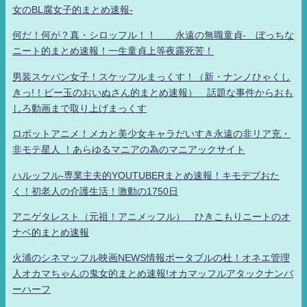
女のBL腐女子的まとめ速報-
何だ！何が？真・シロッフル！！ 永遠の無職童貞- ぼっちな
ニート的まとめ速報！一生童貞上等夜露死苦！
男装スケバン女子！スケッフルまっくす！（新・ナンノひゃくし
きっ!！ビー玉のおいぬさん的まとめ速報） 話題な事件からおも
しろ動画まで取り上げまっくす
ロボットアニメ！メカと美少女キャラだいすき永遠の非リア充・
非モテ星人 ！あらゆるマニアの為のマニアックサイト
ハルッフル-専業主夫的YOUTUBERまとめ速報！キモデブおた
く！初老人の介護生活！激動の1750日
アニゲタレスト（元祖！アニメッフル） ひきこもりニートのオ
ナベ的まとめ速報
火浦のシネマッフル映画NEWS情報ポータブルの杜！オネエ管理
人オカマちゃんの鬼女的まとめ速報!オカマッフルアタックナンバ
ーハーフ