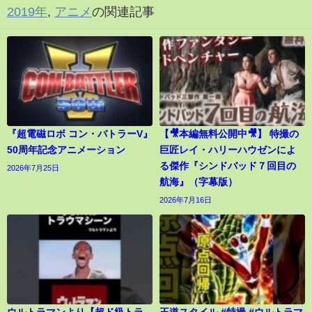
2019年
,
アニメ
の関連記事
『超電磁ロボ コン・バトラーV』
【🎥本編無料公開中🎥】 特撮の
50周年記念アニメーション
巨匠レイ・ハリーハウゼンによ
る傑作『シンドバッド７回目の
2026年7月25日
航海』（字幕版）
2026年7月16日