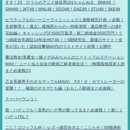
すき！23 ひうらのアニメ放送局101ちゃんねる BNK48 ！
SNH48！JKT48！MNL48！SGO48！GNZ48！STU48！SKE48
ヒウラッフルのハーニーフィニッシュゴミ屋敷補完計画 ＜必殺！
生前整理人！孤立し孤独死からの～特殊清掃・遺品整理への道F
完結編＞ キャッシング計1500万返済：厨二病借金3500万円！う
つ病統合失調症14年生HKT46！！9期研究生、最後のサイト！全
米が泣いた！認知症鬱病60代のラストサイト絶賛！公開中
魔法熟女/美魔女ッ娘メグみみちゃんのニートッフルステーション
MAX！ ニート仙人仙女の映画三昧老後生活！（無職孤独居老人的
まとめ速報Z)]
乙女系腐男子のオカマッフルMAX2- FX！オ・カマトレーダーの
逆襲！！ 極道のオカマたち編（おもしろ動画まとめ速報）
スーパーウンコ！
新・ハゲッフル！哀愁のハゲ男の髪ってるまとめ速報！！激しく
ハゲっTEL？
こじ！コジッフル@！-レズっ娘百合ネエ！こじらせ！50独身処