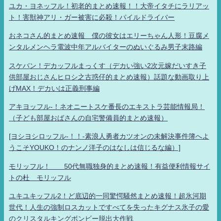
ユカ・ヨネッフル！初老的まとめ速報！！大帝イタチにラリアッ
ト！害獣神アリ・ガー被害に必殺！パイルドライバー
おネコさん的まとめ速報 僕の彼女はエリーちゃん人形！豆腐メ
ンタルメンヘラ電波中年アルバイターのぬいぐるみ男子末路編
スケバン！デカッフルまっくす（デカい強い2次元嫁だいすき子
供部屋おじさんヒロシ之古惑仔的まとめ速報）話題な動画取り上
げMAX！デカいは正義刑事編
アキヨッフル-！ネオニートスケ番長のエキストラ芸能情報局！
（子ども部屋おばさんの自宅警備員的まとめ速報）
[ヨシヨシロッフル-！！-素浪人勇者カツオンの未解決事件簿へよ
うこそYOUKO！のナンノ洋子のはなしは信じるな編）]
モリッフル！ 50代無職独身的まとめ速報！有益便利情報サイ
トの杜 モリッフル
ユキユキッフル2！ど底辺的一同驚愕騒然まとめ速報！超氷河期
世代！人生の強制ロスカットですべてを失ったキグナス氷子の愛
のクリスタルキングボンビー脱出大作戦