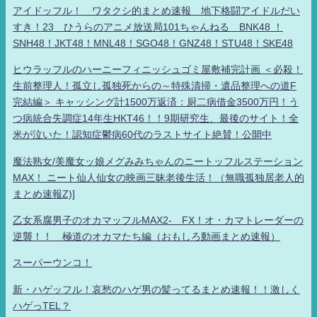
アイドッフル！ ワタクシ的まとめ速報 地下格闘アイドルだい
すき！23 ひうらのアニメ放送局101ちゃんねる BNK48 ！
SNH48！JKT48！MNL48！SGO48！GNZ48！STU48！SKE48
ヒウラッフルのハーニーフィニッシュゴミ屋敷補完計画 ＜必殺！
生前整理人！孤立し孤独死からの～特殊清掃・遺品整理への道F
完結編＞ キャッシング計1500万返済：厨二病借金3500万円！う
つ病統合失調症14年生HKT46！！9期研究生、最後のサイト！全
米が泣いた！認知症鬱病60代のラストサイト絶賛！公開中
魔法熟女/美魔女ッ娘メグみみちゃんのニートッフルステーション
MAX！ ニート仙人仙女の映画三昧老後生活！（無職孤独居老人的
まとめ速報Z)]
乙女系腐男子のオカマッフルMAX2- FX！オ・カマトレーダーの
逆襲！！ 極道のオカマたち編（おもしろ動画まとめ速報）
スーパーウンコ！
新・ハゲッフル！哀愁のハゲ男の髪ってるまとめ速報！！激しく
ハゲっTEL？