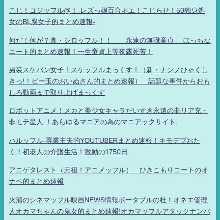
こじ！コジッフル@！-レズっ娘百合ネエ！こじらせ！50独身処
女のBL腐女子的まとめ速報-
何だ！何が？真・シロッフル！！ 永遠の無職童貞- ぼっちな
ニート的まとめ速報！一生童貞上等夜露死苦！
男装スケバン女子！スケッフルまっくす！（新・ナンノひゃくし
きっ!！ビー玉のおいぬさん的まとめ速報） 話題な事件からおも
しろ動画まで取り上げまっくす
ロボットアニメ！メカと美少女キャラだいすき永遠の非リア充・
非モテ星人 ！あらゆるマニアの為のマニアックサイト
ハルッフル-専業主夫的YOUTUBERまとめ速報！キモデブおた
く！初老人の介護生活！激動の1750日
アニゲタレスト（元祖！アニメッフル） ひきこもりニートのオ
ナベ的まとめ速報
火浦のシネマッフル映画NEWS情報ポータブルの杜！オネエ管理
人オカマちゃんの鬼女的まとめ速報!オカマッフルアタックナンバ