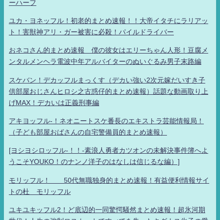
ーハーフ
ユカ・ヨネッフル！初老的まとめ速報！！大帝イタチにラリアッ
ト！害獣神アリ・ガー被害に必殺！パイルドライバー
おネコさん的まとめ速報 僕の彼女はエリーちゃん人形！豆腐メ
ンタルメンヘラ電波中年アルバイターのぬいぐるみ男子末路編
スケバン！デカッフルまっくす（デカい強い2次元嫁だいすき子
供部屋おじさんヒロシ之古惑仔的まとめ速報）話題な動画取り上
げMAX！デカいは正義刑事編
アキヨッフル-！ネオニートスケ番長のエキストラ芸能情報局！
（子ども部屋おばさんの自宅警備員的まとめ速報）
[ヨシヨシロッフル-！！-素浪人勇者カツオンの未解決事件簿へよ
うこそYOUKO！のナンノ洋子のはなしは信じるな編）]
モリッフル！ 50代無職独身的まとめ速報！有益便利情報サイ
トの杜 モリッフル
ユキユキッフル2！ど底辺的一同驚愕騒然まとめ速報！超氷河期