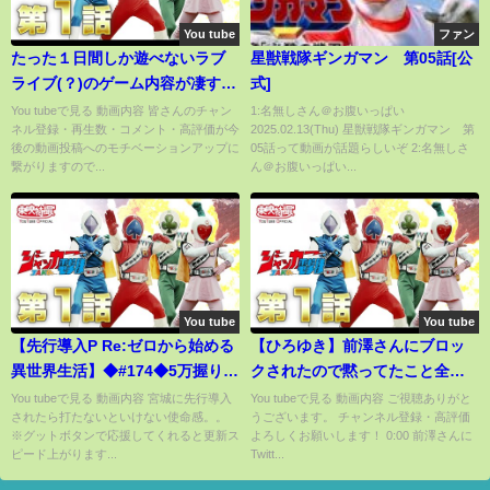
You tube
ファン
たった１日間しか遊べないラブ
星獣戦隊ギンガマン 第05話[公
ライブ(？)のゲーム内容が凄すぎ
式]
たｗｗｗ【最終決戦！Aqours
You tubeで見る 動画内容 ​皆さんのチャン
1:名無しさん＠お腹いっぱい
ネル登録・再生数・コメント・高評価が今
2025.02.13(Thu) 星獣戦隊ギンガマン 第
VS エイリアン/LoveLive/サンシ
後の動画投稿へのモチベーションアップに
05話って動画が話題らしいぞ 2:名無しさ
ャイン!!】
繋がりますので...
ん＠お腹いっぱい...
You tube
You tube
【先行導入P Re:ゼロから始める
【ひろゆき】前澤さんにブロッ
異世界生活】◆#174◆5万握りし
クされたので黙ってたこと全て
めて全ツッパして見た…【抽選
暴露します。マイホーム建設で
You tubeで見る 動画内容 宮城に先行導入
You tubeで見る 動画内容 ご視聴ありがと
されたら打たないといけない使命感。。
うございます。 チャンネル登録・高評価
券もらって抽選して見た】
10万円配りを始めた前澤友作を
※グットボタンで応援してくれると更新ス
よろしくお願いします！ 0:00 前澤さんに
ボコボコにするひろゆき【切り
ピード上がります...
Twitt...
抜き/論破/前澤友作/Twitter】