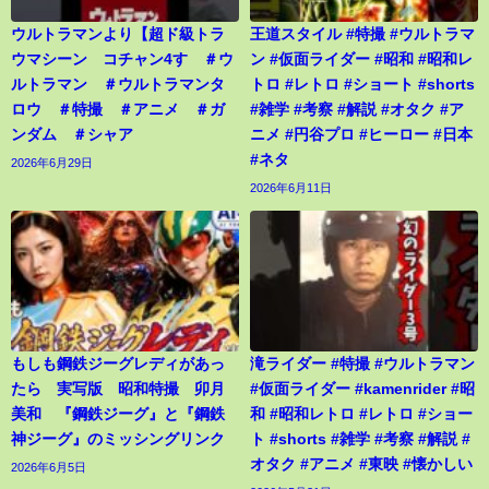
ウルトラマンより【超ド級トラ
王道スタイル #特撮 #ウルトラマ
ウマシーン コチャン4す ＃ウ
ン #仮面ライダー #昭和 #昭和レ
ルトラマン ＃ウルトラマンタ
トロ #レトロ #ショート #shorts
ロウ ＃特撮 ＃アニメ ＃ガ
#雑学 #考察 #解説 #オタク #ア
ンダム ＃シャア
ニメ #円谷プロ #ヒーロー #日本
#ネタ
2026年6月29日
2026年6月11日
もしも鋼鉄ジーグレディがあっ
滝ライダー #特撮 #ウルトラマン
たら 実写版 昭和特撮 卯月
#仮面ライダー #kamenrider #昭
美和 『鋼鉄ジーグ』と『鋼鉄
和 #昭和レトロ #レトロ #ショー
神ジーグ』のミッシングリンク
ト #shorts #雑学 #考察 #解説 #
オタク #アニメ #東映 #懐かしい
2026年6月5日