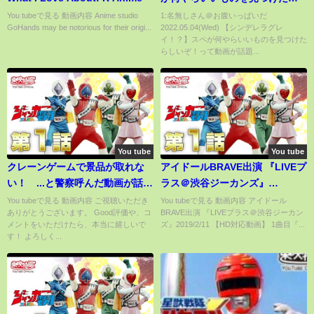
しいぞ！
You tubeで見る 動画内容 Anime studio
1:名無しさん＠お腹いっぱいだ
GoHands may be notorious for their origi...
2022.05.04(Wed) 【シンデレラグレ
イ！？】スペが何やらいいものを見つけた
らしいぞ！って動画が話題...
You tube
You tube
クレーンゲームで景品が取れな
アイドールBRAVE出演 『LIVEプ
い！ ...と警察呼んだ動画が話
ラス＠渋谷ジーカンズ』
題、運営社に話を聞いた
2019/2/11
You tubeで見る 動画内容 ご視聴いただき
You tubeで見る 動画内容 アイドール
ありがとうございます。 Good評価や、コ
BRAVE出演 『LIVEプラス＠渋谷ジーカン
メントをいただけたら、本当に嬉しいで
ズ』2019/2/11 【HD対応動画】 1曲目『...
す！ よろしく...