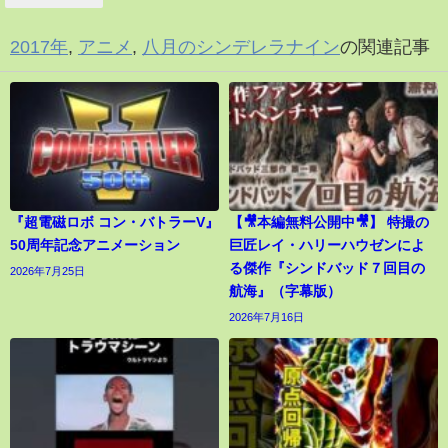
2017年
,
アニメ
,
八月のシンデレラナイン
の関連記事
『超電磁ロボ コン・バトラーV』
【🎥本編無料公開中🎥】 特撮の
50周年記念アニメーション
巨匠レイ・ハリーハウゼンによ
る傑作『シンドバッド７回目の
2026年7月25日
航海』（字幕版）
2026年7月16日