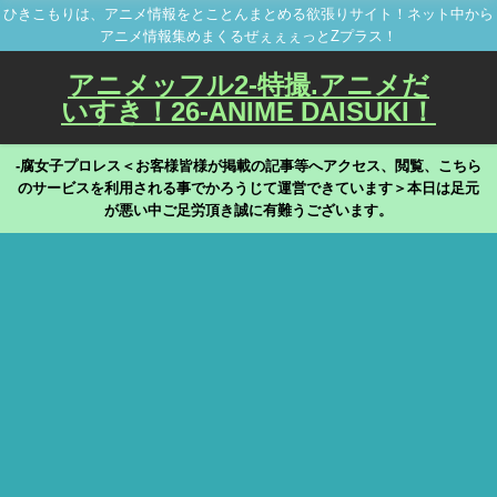
ひきこもりは、アニメ情報をとことんまとめる欲張りサイト！ネット中から
アニメ情報集めまくるぜぇぇぇっとZプラス！
アニメッフル2-特撮.アニメだ
いすき！26-ANIME DAISUKI！
-腐女子プロレス＜お客様皆様が掲載の記事等へアクセス、閲覧、こちら
のサービスを利用される事でかろうじて運営できています＞本日は足元
が悪い中ご足労頂き誠に有難うございます。