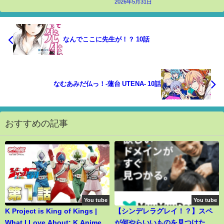
2026年5月31日
なんでここに先生が！？ 10話
なむあみだ仏っ！-蓮台 UTENA- 10話
おすすめの記事
You tube
You tube
K Project is King of Kings |
【シンデレラグレイ！？】スペ
What I Love About: K Anime
が何やらいいものを見つけたら