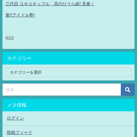
三代目 ユキユキッフル 花のひうら組! 見参！
魁!!アイドル塾!
t112
カテゴリー
メタ情報
ログイン
投稿フィード